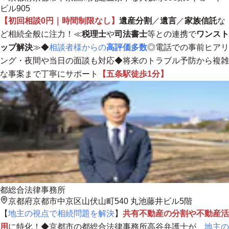
ビル905
【初回相談0円｜時間制限なし】
遺産分割
／
遺言
／
家族信託
な
ど相続全般に注力！≪
税理士
や
司法書士
等との連携で
ワンスト
ップ解決
≫◆
相談者様からの
高評価多数
◎電話での事前ヒアリ
ング・夜間や当日の面談も対応◆
将来のトラブル予防から複雑
な事案まで丁寧にサポート
【五条駅徒歩1分】
都総合法律事務所
京都府京都市中京区山伏山町540 丸池藤井ビル5階
【
地主の視点で相続問題を解決
】
共有不動産の分割や不動産活
用
に特化！◆京都市の都総合法律事務所高谷弁護士が、
地主の