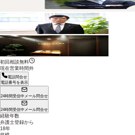
初回相談無料
現在営業時間外
電話問合せ
電話番号を表示
24時間受信中
メール問合せ
24時間受信中
メール問合せ
経験年数
弁護士登録から
18年
規模