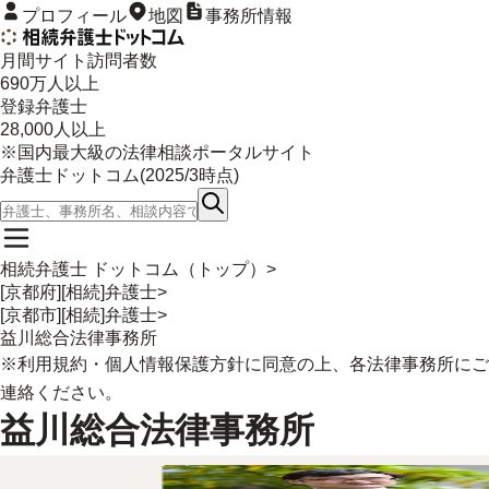
プロフィール
地図
事務所情報
月間サイト訪問者数
690
万人以上
登録弁護士
28,000
人以上
※国内最大級の法律相談ポータルサイト
弁護士ドットコム(
2025/3
時点)
相続弁護士 ドットコム（トップ）
>
[京都府][相続]弁護士
>
[京都市][相続]弁護士
>
益川総合法律事務所
※
利用規約
・
個人情報保護方針
に同意の上、各法律事務所にご
連絡ください。
益川総合法律事務所