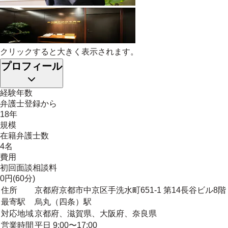
クリックすると大きく表示されます。
プロフィール
経験年数
弁護士登録から
18年
規模
在籍弁護士数
4名
費用
初回面談相談料
0円(60分)
住所
京都府京都市中京区手洗水町651-1 第14長谷ビル8階
最寄駅
烏丸（四条）駅
対応地域
京都府、滋賀県、大阪府、奈良県
営業時間
平日 9:00〜17:00