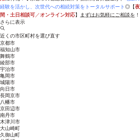
経験を活かし、次世代への相続対策をトータルサポート
◎【
夜
間・土日相談可
／
オンライン対応
】
まずはお気軽にご相談を
！
さらに表示
近くの市区町村を選び直す
京都市
福知山市
舞鶴市
綾部市
宇治市
亀岡市
城陽市
向日市
長岡京市
八幡市
京田辺市
南丹市
木津川市
大山崎町
久御山町