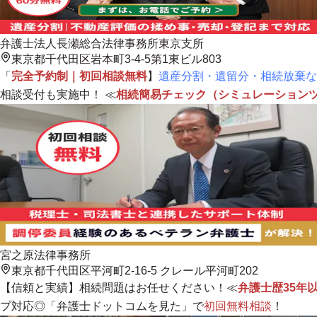
弁護士法人長瀬総合法律事務所東京支所
東京都千代田区岩本町3-4-5第1東ビル803
「
完全予約制｜初回相談無料
】
遺産分割・遺留分・相続放棄な
相談受付も実施中！ ≪
相続簡易チェック（シミュレーション
宮之原法律事務所
東京都千代田区平河町2-16-5 クレール平河町202
【信頼と実績】相続問題はお任せください！≪
弁護士歴35年
プ対応◎「弁護士ドットコムを見た」で
初回無料相談
！