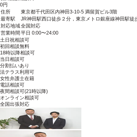
0円
住所
東京都千代田区内神田3-10-5 満留賀ビル3階
最寄駅
JR神田駅西口徒歩２分，東京メトロ銀座線神田駅徒
対応地域
全国対応
営業時間
平日 0:00〜24:00
土日祝相談可
初回相談無料
18時以降相談可
当日相談可
分割払いあり
法テラス利用可
女性弁護士在籍
電話相談可
夜間相談可(21時以降)
オンライン相談可
全国出張対応