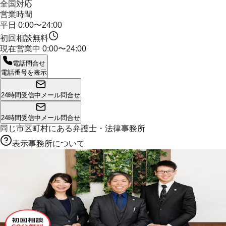
全国対応
営業時間
平日 0:00〜24:00
初回相談無料
現在営業中
0:00〜24:00
電話問合せ
電話番号を表示
24時間受信中
メール問合せ
24時間受信中
メール問合せ
同じ市区町村にある
弁護士・法律事務所
表示事務所について