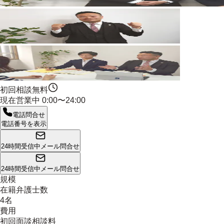
初回相談無料
現在営業中
0:00〜24:00
電話問合せ
電話番号を表示
24時間受信中
メール問合せ
24時間受信中
メール問合せ
規模
在籍弁護士数
4名
費用
初回面談相談料