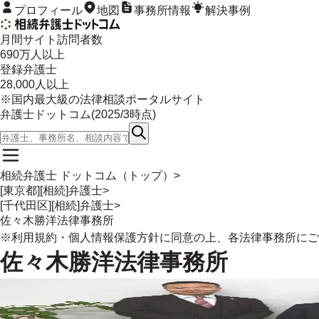
プロフィール
地図
事務所情報
解決事例
月間サイト訪問者数
690
万人以上
登録弁護士
28,000
人以上
※国内最大級の法律相談ポータルサイト
弁護士ドットコム(
2025/3
時点)
相続弁護士 ドットコム（トップ）
>
[東京都][相続]弁護士
>
[千代田区][相続]弁護士
>
佐々木勝洋法律事務所
※
利用規約
・
個人情報保護方針
に同意の上、各法律事務所にご
佐々木勝洋法律事務所