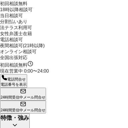
初回相談無料
18時以降相談可
当日相談可
分割払いあり
法テラス利用可
女性弁護士在籍
電話相談可
夜間相談可(21時以降)
オンライン相談可
全国出張対応
初回相談無料
現在営業中
0:00〜24:00
電話問合せ
電話番号を表示
24時間受信中
メール問合せ
24時間受信中
メール問合せ
特徴・強み