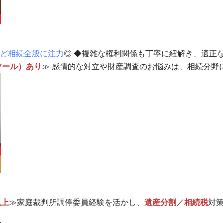
ど相続全般に注力
◎ ◆
複雑な権利関係も丁寧に紐解き、適正
ツール）あり
≫ 感情的な対立や財産調査のお悩みは、
相続分野
以上
≫家庭裁判所調停委員経験を活かし、
遺産分割
／
相続税
対