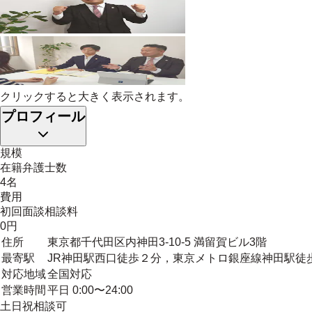
クリックすると大きく表示されます。
プロフィール
規模
在籍弁護士数
4名
費用
初回面談相談料
0円
住所
東京都千代田区内神田3-10-5 満留賀ビル3階
最寄駅
JR神田駅西口徒歩２分，東京メトロ銀座線神田駅徒
対応地域
全国対応
営業時間
平日 0:00〜24:00
土日祝相談可