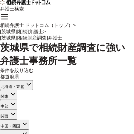
弁護士検索
相続弁護士 ドットコム（トップ）
>
[茨城県][相続]弁護士
>
[茨城県][相続財産調査]弁護士
茨城県
で
相続財産調査
に強い
弁護士事務所一覧
条件を絞り込む
都道府県
北海道・東北
関東
中部
関西
中国・四国