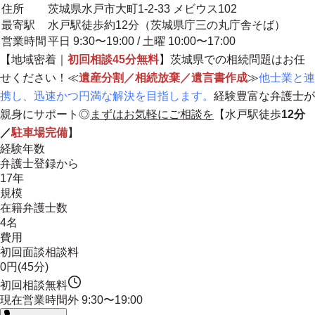
住所
茨城県水戸市大町1-2-33 メビウス102
最寄駅
水戸駅徒歩約12分（茨城県庁三の丸庁舎そば）
営業時間
平日 9:30〜19:00 / 土曜 10:00〜17:00
【
地域密着
｜
初回相談45分無料
】茨城県での相続問題はお任
せください！≪
遺産分割／相続放棄／遺言書作成
≫
他士業と連
携し、迅速かつ円満な解決を目指します
。
経験豊富な弁護士が
親身にサポート
◎
まずはお気軽にご相談を
【水戸駅徒歩
12分
／
駐車場完備
】
経験年数
弁護士登録から
17年
規模
在籍弁護士数
4名
費用
初回面談相談料
0円(45分)
初回相談無料
現在営業時間外
9:30〜19:00