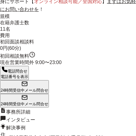
身にサポート
【
オンライン相談可能／全国対応
】
まずはお気軽
にお問い合わせを
！
規模
在籍弁護士数
11名
費用
初回面談相談料
0円(60分)
初回相談無料
現在営業時間外
9:00〜23:00
電話問合せ
電話番号を表示
24時間受信中
メール問合せ
24時間受信中
メール問合せ
事務所詳細
インタビュー
解決事例
住