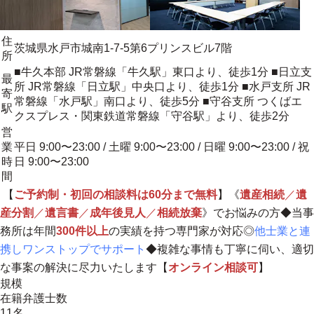
住
茨城県水戸市城南1-7-5第6プリンスビル7階
所
■牛久本部 JR常磐線「牛久駅」東口より、徒歩1分 ■日立支
最
所 JR常磐線「日立駅」中央口より、徒歩1分 ■水戸支所 JR
寄
常磐線「水戸駅」南口より、徒歩5分 ■守谷支所 つくばエ
駅
クスプレス・関東鉄道常磐線「守谷駅」より、徒歩2分
営
業
平日 9:00〜23:00 / 土曜 9:00〜23:00 / 日曜 9:00〜23:00 / 祝
時
日 9:00〜23:00
間
【
ご予約制・初回の相談料は60分まで無料
】《
遺産相続
／
遺
産分割
／
遺言書
／
成年後見人
／
相続放棄
》でお悩みの方◆当事
務所は年間
300件以上
の実績を持つ専門家が対応◎
他士業と連
携しワンストップでサポート
◆
複雑な事情も丁寧に伺い、適切
な事案の解決に尽力いたします
【
オンライン相談可
】
規模
在籍弁護士数
11名