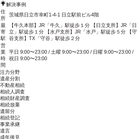
解決事例
住
茨城県日立市幸町1-4-1 日立駅前ビル4階
所
最
【牛久本部】JR「牛久」駅徒歩１分 【日立支所】JR「日
寄
立」駅徒歩１分 【水戸支所】JR「水戸」駅徒歩５分 【守
駅
谷支所】TX「守谷」駅徒歩２分
営
業
平日 9:00〜23:00 / 土曜 9:00〜23:00 / 日曜 9:00〜23:00 /
時
祝日 9:00〜23:00
間
注力分野
遺産分割
不動産相続
相続人調査
相続財産調査
相続放棄
遺留分
相続登記
事業承継
遺言
成年後見