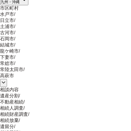
九州・沖縄
市区町村
水戸市
/
日立市
/
土浦市
/
古河市
/
石岡市
/
結城市
/
龍ケ崎市
/
下妻市
/
常総市
/
常陸太田市
/
高萩市
相談内容
遺産分割
/
不動産相続
/
相続人調査
/
相続財産調査
/
相続放棄
/
遺留分
/