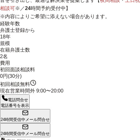
音を引き出し、最適な解決策を提案します【
夜間相談
・
土日祝
相談
可
※／
24
時間予約受付中】
※内容によりご希望に添えない場合があります。
経験年数
弁護士登録から
18年
規模
在籍弁護士数
2名
費用
初回面談相談料
0円(30分)
初回相談無料
現在営業時間外
9:00〜20:00
電話問合せ
電話番号を表示
24時間受信中
メール問合せ
24時間受信中
メール問合せ