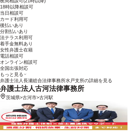
夜間相談可(21時以降)
18時以降相談可
当日相談可
カード利用可
後払いあり
分割払いあり
法テラス利用可
着手金無料あり
女性弁護士在籍
電話相談可
オンライン相談可
全国出張対応
もっと見る
弁護士法人長瀬総合法律事務所水戸支所
の詳細を見る
弁護士法人古河法律事務所
茨城県
>
古河市
>
古河駅