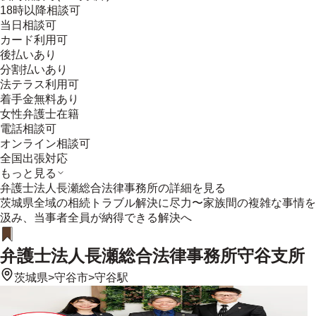
18時以降相談可
当日相談可
カード利用可
後払いあり
分割払いあり
法テラス利用可
着手金無料あり
女性弁護士在籍
電話相談可
オンライン相談可
全国出張対応
もっと見る
弁護士法人長瀬総合法律事務所
の詳細を見る
茨城県全域の相続トラブル解決に尽力〜家族間の複雑な事情を
汲み、当事者全員が納得できる解決へ
弁護士法人長瀬総合法律事務所守谷支所
茨城県
>
守谷市
>
守谷駅