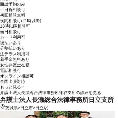
面談予約のみ
土日祝相談可
初回相談無料
夜間相談可(21時以降)
18時以降相談可
当日相談可
カード利用可
後払いあり
分割払いあり
法テラス利用可
着手金無料あり
女性弁護士在籍
電話相談可
オンライン相談可
全国出張対応
もっと見る
弁護士法人長瀬総合法律事務所守谷支所
の詳細を見る
弁護士法人長瀬総合法律事務所日立支所
茨城県
>
日立市
>
日立駅