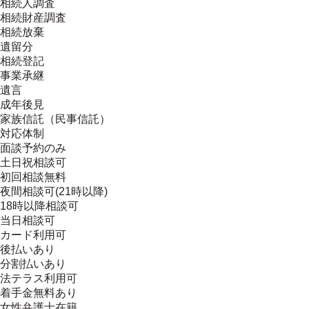
相続人調査
相続財産調査
相続放棄
遺留分
相続登記
事業承継
遺言
成年後見
家族信託（民事信託）
対応体制
面談予約のみ
土日祝相談可
初回相談無料
夜間相談可(21時以降)
18時以降相談可
当日相談可
カード利用可
後払いあり
分割払いあり
法テラス利用可
着手金無料あり
女性弁護士在籍