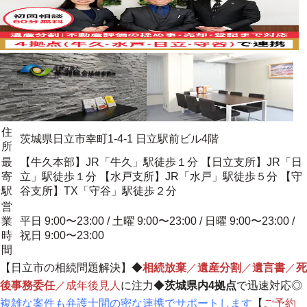
住
茨城県日立市幸町1-4-1 日立駅前ビル4階
所
最
【牛久本部】JR「牛久」駅徒歩１分 【日立支所】JR「日
寄
立」駅徒歩１分 【水戸支所】JR「水戸」駅徒歩５分 【守
駅
谷支所】TX「守谷」駅徒歩２分
営
業
平日 9:00〜23:00 / 土曜 9:00〜23:00 / 日曜 9:00〜23:00 /
時
祝日 9:00〜23:00
間
【日立市の相続問題解決】
◆
相続放棄
／
遺産分割
／
遺言書
／
死
後事務委任
／成年後見人
に注力◆
茨城県内4拠点
で迅速対応◎
複雑な案件も弁護士間の密な連携でサポートします
【
ご予約