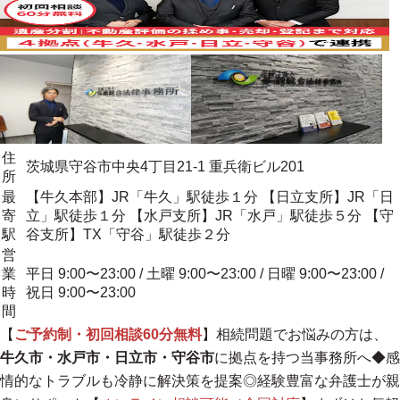
住
茨城県守谷市中央4丁目21-1 重兵衛ビル201
所
最
【牛久本部】JR「牛久」駅徒歩１分 【日立支所】JR「日
寄
立」駅徒歩１分 【水戸支所】JR「水戸」駅徒歩５分 【守
駅
谷支所】TX「守谷」駅徒歩２分
営
業
平日 9:00〜23:00 / 土曜 9:00〜23:00 / 日曜 9:00〜23:00 /
時
祝日 9:00〜23:00
間
【
ご予約制・初回相談60分無料
】相続問題でお悩みの方は、
牛久市・水戸市・日立市・守谷市
に拠点を持つ当事務所へ◆感
情的なトラブルも冷静に解決策を提案◎
経験豊富な弁護士が親