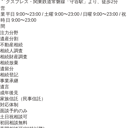
クスプレス・関東鉄道常磐線「守谷駅」より、徒歩2分
営
業
平日 9:00〜23:00 / 土曜 9:00〜23:00 / 日曜 9:00〜23:00 / 祝
時
日 9:00〜23:00
間
注力分野
遺産分割
不動産相続
相続人調査
相続財産調査
相続放棄
遺留分
相続登記
事業承継
遺言
成年後見
家族信託（民事信託）
対応体制
面談予約のみ
土日祝相談可
初回相談無料