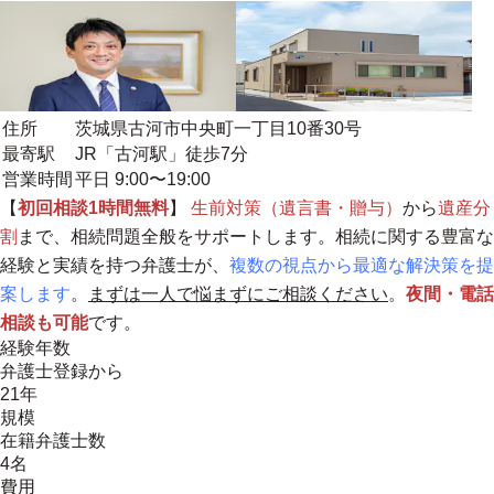
住所
茨城県古河市中央町一丁目10番30号
最寄駅
JR「古河駅」徒歩7分
営業時間
平日 9:00〜19:00
【
初回相談1時間無料
】
生前対策（遺言書・贈与）
から
遺産分
割
まで、相続問題全般をサポートします。相続に関する豊富な
経験と実績を持つ弁護士が、
複数の視点から最適な解決策を提
案します
。
まずは一人で悩まずにご相談ください
。
夜間・電話
相談も可能
です。
経験年数
弁護士登録から
21年
規模
在籍弁護士数
4名
費用