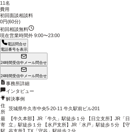
11名
費用
初回面談相談料
0円(60分)
初回相談無料
現在営業時間外
9:00〜23:00
電話問合せ
電話番号を表示
24時間受信中
メール問合せ
24時間受信中
メール問合せ
事務所詳細
インタビュー
解決事例
住
茨城県牛久市中央5-20-11 牛久駅前ビル201
所
最
【牛久本部】JR「牛久」駅徒歩１分 【日立支所】JR「日
寄
立」駅徒歩１分 【水戸支所】JR「水戸」駅徒歩５分 【守
駅
谷支所】TX「守谷」駅徒歩２分