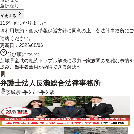
選択なし
変更する
113
件見つかりました。
※
利用規約
・
個人情報保護方針
に同意の上、各法律事務所にご
連絡ください。
更新日：
2026/08/06
並び順について
茨城県全域の相続トラブル解決に尽力〜家族間の複雑な事情を
汲み、当事者全員が納得できる解決へ
弁護士法人長瀬総合法律事務所
茨城県
>
牛久市
>
牛久駅