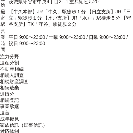
茨城県守谷市中央4丁目21-1 重兵衛ビル201
所
最
【牛久本部】JR「牛久」駅徒歩１分 【日立支所】JR「日
寄
立」駅徒歩１分 【水戸支所】JR「水戸」駅徒歩５分 【守
駅
谷支所】TX「守谷」駅徒歩２分
営
業
平日 9:00〜23:00 / 土曜 9:00〜23:00 / 日曜 9:00〜23:00 /
時
祝日 9:00〜23:00
間
注力分野
遺産分割
不動産相続
相続人調査
相続財産調査
相続放棄
遺留分
相続登記
事業承継
遺言
成年後見
家族信託（民事信託）
対応体制