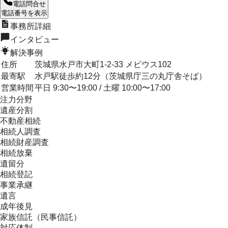
電話問合せ
電話番号を表示
事務所詳細
インタビュー
解決事例
住所
茨城県水戸市大町1-2-33 メビウス102
最寄駅
水戸駅徒歩約12分（茨城県庁三の丸庁舎そば）
営業時間
平日 9:30〜19:00 / 土曜 10:00〜17:00
注力分野
遺産分割
不動産相続
相続人調査
相続財産調査
相続放棄
遺留分
相続登記
事業承継
遺言
成年後見
家族信託（民事信託）
対応体制