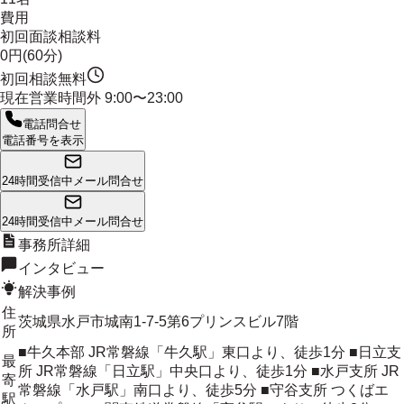
費用
初回面談相談料
0円(60分)
初回相談無料
現在営業時間外
9:00〜23:00
電話問合せ
電話番号を表示
24時間受信中
メール問合せ
24時間受信中
メール問合せ
事務所詳細
インタビュー
解決事例
住
茨城県水戸市城南1-7-5第6プリンスビル7階
所
■牛久本部 JR常磐線「牛久駅」東口より、徒歩1分 ■日立支
最
所 JR常磐線「日立駅」中央口より、徒歩1分 ■水戸支所 JR
寄
常磐線「水戸駅」南口より、徒歩5分 ■守谷支所 つくばエ
駅