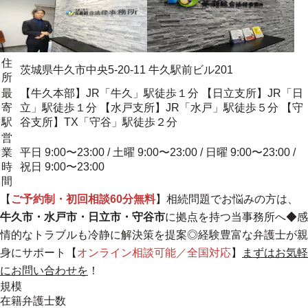
住
茨城県牛久市中央5-20-11 牛久駅前ビル201
所
最
【牛久本部】JR「牛久」駅徒歩１分 【日立支所】JR「日
寄
立」駅徒歩１分 【水戸支所】JR「水戸」駅徒歩５分 【守
駅
谷支所】TX「守谷」駅徒歩２分
営
業
平日 9:00〜23:00 / 土曜 9:00〜23:00 / 日曜 9:00〜23:00 /
時
祝日 9:00〜23:00
間
【
ご予約制・初回相談60分無料
】相続問題でお悩みの方は、
牛久市・水戸市・日立市・守谷市
に拠点を持つ当事務所へ◆感
情的なトラブルも冷静に解決策を提案◎
経験豊富な弁護士が親
身にサポート
【
オンライン相談可能／全国対応
】
まずはお気軽
にお問い合わせを
！
規模
在籍弁護士数