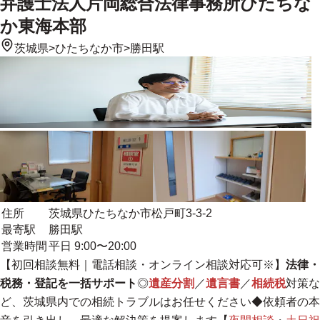
弁護士法人片岡総合法律事務所ひたちな
か東海本部
茨城県
>
ひたちなか市
>
勝田駅
住所
茨城県ひたちなか市松戸町3-3-2
最寄駅
勝田駅
営業時間
平日 9:00〜20:00
【初回相談無料｜電話相談・オンライン相談対応可※】
法律・
税務・登記を一括サポート
◎
遺産分割
／
遺言書
／
相続税
対策な
ど、茨城県内での相続トラブルはお任せください◆依頼者の本