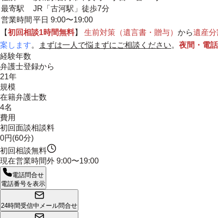
最寄駅
JR「古河駅」徒歩7分
営業時間
平日 9:00〜19:00
【
初回相談1時間無料
】
生前対策（遺言書・贈与）
から
遺産分
案します
。
まずは一人で悩まずにご相談ください
。
夜間・電話
経験年数
弁護士登録から
21年
規模
在籍弁護士数
4名
費用
初回面談相談料
0円(60分)
初回相談無料
現在営業時間外
9:00〜19:00
電話問合せ
電話番号を表示
24時間受信中
メール問合せ