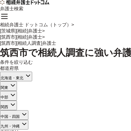
弁護士検索
相続弁護士 ドットコム（トップ）
>
[茨城県][相続]弁護士
>
[筑西市][相続]弁護士
>
[筑西市][相続人調査]弁護士
筑西市
で
相続人調査
に強い
弁
条件を絞り込む
都道府県
北海道・東北
関東
中部
関西
中国・四国
九州・沖縄