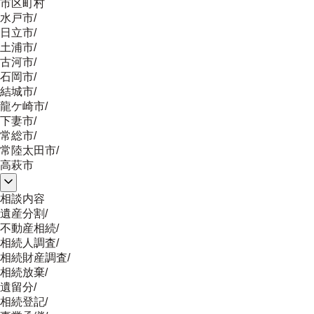
市区町村
水戸市
/
日立市
/
土浦市
/
古河市
/
石岡市
/
結城市
/
龍ケ崎市
/
下妻市
/
常総市
/
常陸太田市
/
高萩市
相談内容
遺産分割
/
不動産相続
/
相続人調査
/
相続財産調査
/
相続放棄
/
遺留分
/
相続登記
/