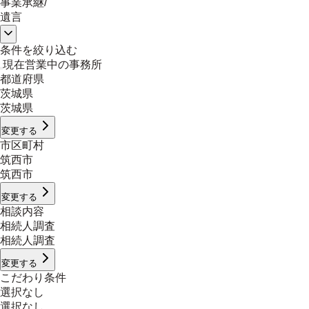
事業承継
/
遺言
条件を絞り込む
現在営業中の事務所
都道府県
茨城県
茨城県
変更する
市区町村
筑西市
筑西市
変更する
相談内容
相続人調査
相続人調査
変更する
こだわり条件
選択なし
選択なし