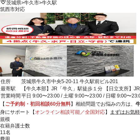
茨城県
>
牛久市
>
牛久駅
筑西市
対応
住所
茨城県牛久市中央5-20-11 牛久駅前ビル201
最寄駅
【牛久本部】JR「牛久」駅徒歩１分 【日立支所】J
営業時間
平日 9:00〜23:00 / 土曜 9:00〜23:00 / 日曜 9:00〜23:
【
ご予約制・初回相談60分無料
】相続問題でお悩みの方は、
身にサポート
【
オンライン相談可能／全国対応
】
まずはお気軽
規模
在籍弁護士数
11名
費用