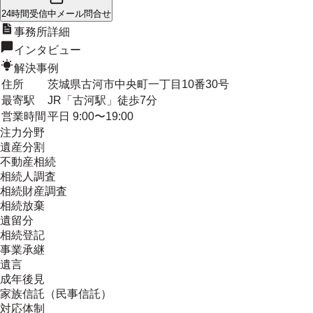
24時間受信中
メール問合せ
事務所詳細
インタビュー
解決事例
住所
茨城県古河市中央町一丁目10番30号
最寄駅
JR「古河駅」徒歩7分
営業時間
平日 9:00〜19:00
注力分野
遺産分割
不動産相続
相続人調査
相続財産調査
相続放棄
遺留分
相続登記
事業承継
遺言
成年後見
家族信託（民事信託）
対応体制