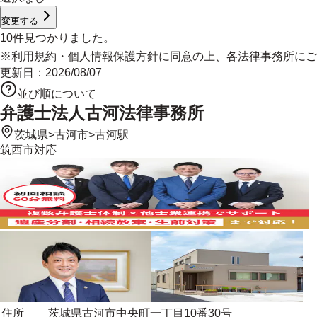
変更する
10
件見つかりました。
※
利用規約
・
個人情報保護方針
に同意の上、各法律事務所にご
更新日：
2026/08/07
並び順について
弁護士法人古河法律事務所
茨城県
>
古河市
>
古河駅
筑西市
対応
住所
茨城県古河市中央町一丁目10番30号