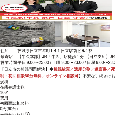
住所
茨城県日立市幸町1-4-1 日立駅前ビル4階
最寄駅
【牛久本部】JR「牛久」駅徒歩１分 【日立支所】J
営業時間
平日 9:00〜23:00 / 土曜 9:00〜23:00 / 日曜 9:00〜23:
【日立市の相続問題解決】
◆
相続放棄
／
遺産分割
／
遺言書
／
死
制・
初回相談60分無料
／
オンライン相談可
】不安な手続きは
規模
在籍弁護士数
10名
費用
初回面談相談料
0円(60分)