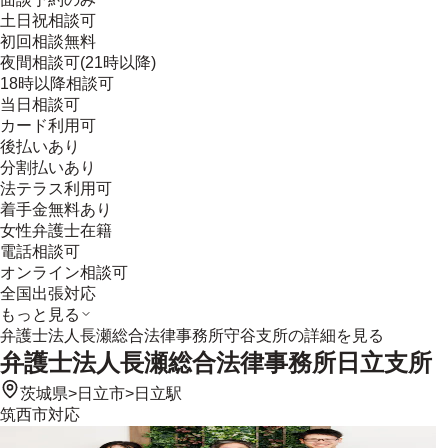
土日祝相談可
初回相談無料
夜間相談可(21時以降)
18時以降相談可
当日相談可
カード利用可
後払いあり
分割払いあり
法テラス利用可
着手金無料あり
女性弁護士在籍
電話相談可
オンライン相談可
全国出張対応
もっと見る
弁護士法人長瀬総合法律事務所守谷支所
の詳細を見る
弁護士法人長瀬総合法律事務所日立支所
茨城県
>
日立市
>
日立駅
筑西市
対応