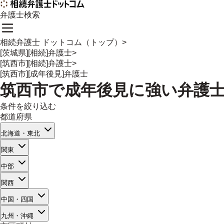
弁護士検索
相続弁護士 ドットコム（トップ）
>
[茨城県][相続]弁護士
>
[筑西市][相続]弁護士
>
[筑西市][成年後見]弁護士
筑西市
で
成年後見
に強い
弁護
条件を絞り込む
都道府県
北海道・東北
関東
中部
関西
中国・四国
九州・沖縄