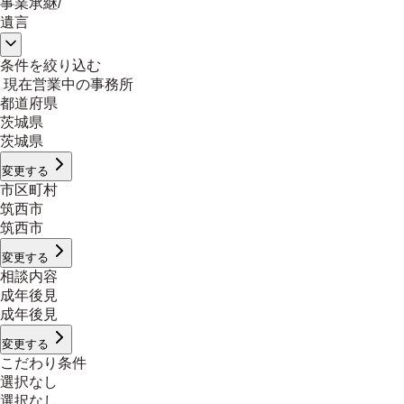
事業承継
/
遺言
条件を絞り込む
現在営業中の事務所
都道府県
茨城県
茨城県
変更する
市区町村
筑西市
筑西市
変更する
相談内容
成年後見
成年後見
変更する
こだわり条件
選択なし
選択なし