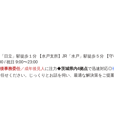
R「日立」駅徒歩１分 【水戸支所】JR「水戸」駅徒歩５分 【
00 / 祝日 9:00〜23:00
後事務委任
／成年後見人
に注力◆
茨城県内4拠点
で迅速対応◎
お任せください。じっくりとお話を伺い、最適な解決策をご提