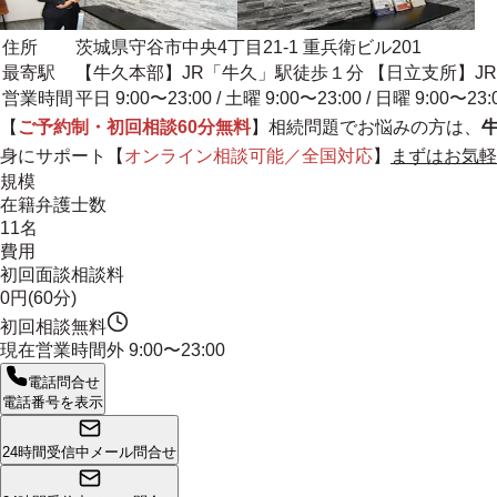
住所
茨城県守谷市中央4丁目21-1 重兵衛ビル201
最寄駅
【牛久本部】JR「牛久」駅徒歩１分 【日立支所】J
営業時間
平日 9:00〜23:00 / 土曜 9:00〜23:00 / 日曜 9:00〜23:
【
ご予約制・初回相談60分無料
】相続問題でお悩みの方は、
身にサポート
【
オンライン相談可能／全国対応
】
まずはお気軽
規模
在籍弁護士数
11名
費用
初回面談相談料
0円(60分)
初回相談無料
現在営業時間外
9:00〜23:00
電話問合せ
電話番号を表示
24時間受信中
メール問合せ