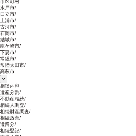
市区町村
水戸市
/
日立市
/
土浦市
/
古河市
/
石岡市
/
結城市
/
龍ケ崎市
/
下妻市
/
常総市
/
常陸太田市
/
高萩市
相談内容
遺産分割
/
不動産相続
/
相続人調査
/
相続財産調査
/
相続放棄
/
遺留分
/
相続登記
/