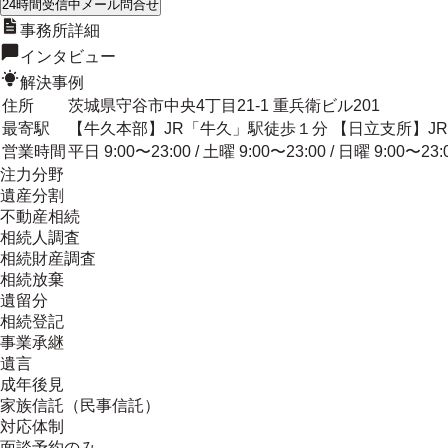
24時間受信中
メール問合せ
事務所詳細
インタビュー
解決事例
住所
茨城県守谷市中央4丁目21-1 重兵衛ビル201
最寄駅
【牛久本部】JR「牛久」駅徒歩１分 【日立支所】J
営業時間
平日 9:00〜23:00 / 土曜 9:00〜23:00 / 日曜 9:00〜23:
注力分野
遺産分割
不動産相続
相続人調査
相続財産調査
相続放棄
遺留分
相続登記
事業承継
遺言
成年後見
家族信託（民事信託）
対応体制
面談予約のみ