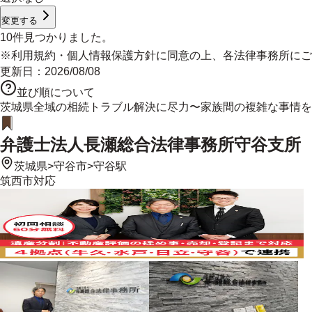
変更する
10
件見つかりました。
※
利用規約
・
個人情報保護方針
に同意の上、各法律事務所にご
更新日：
2026/08/08
並び順について
茨城県全域の相続トラブル解決に尽力〜家族間の複雑な事情を
弁護士法人長瀬総合法律事務所守谷支所
茨城県
>
守谷市
>
守谷駅
筑西市
対応