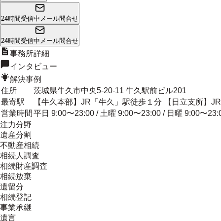
24時間受信中
メール問合せ
24時間受信中
メール問合せ
事務所詳細
インタビュー
解決事例
住所
茨城県牛久市中央5-20-11 牛久駅前ビル201
最寄駅
【牛久本部】JR「牛久」駅徒歩１分 【日立支所】J
営業時間
平日 9:00〜23:00 / 土曜 9:00〜23:00 / 日曜 9:00〜23:
注力分野
遺産分割
不動産相続
相続人調査
相続財産調査
相続放棄
遺留分
相続登記
事業承継
遺言