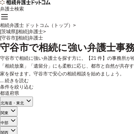
弁護士検索
相続弁護士 ドットコム（トップ）
>
[茨城県][相続]弁護士
>
[守谷市][相続]弁護士
守谷市
で
相続に強い
弁護士事
守谷市で相続に強い弁護士を探す方に。【21 件】の事務所
「相続放棄」「遺留分」にも柔軟に応じ、都市と自然が共存す
家を探せます。守谷市で安心の相続相談を始めましょう。
...
続きを読む
条件を絞り込む
都道府県
北海道・東北
関東
中部
関西