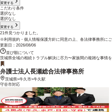
変更する
こだわり条件
選択なし
選択なし
変更する
21
件見つかりました。
※
利用規約
・
個人情報保護方針
に同意の上、各法律事務所にご
更新日：
2026/08/06
並び順について
茨城県全域の相続トラブル解決に尽力〜家族間の複雑な事情を
弁護士法人長瀬総合法律事務所
茨城県
>
牛久市
>
牛久駅
守谷市
対応