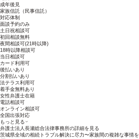
成年後見
家族信託（民事信託）
対応体制
面談予約のみ
土日祝相談可
初回相談無料
夜間相談可(21時以降)
18時以降相談可
当日相談可
カード利用可
後払いあり
分割払いあり
法テラス利用可
着手金無料あり
女性弁護士在籍
電話相談可
オンライン相談可
全国出張対応
もっと見る
弁護士法人長瀬総合法律事務所
の詳細を見る
茨城県全域の相続トラブル解決に尽力〜家族間の複雑な事情を