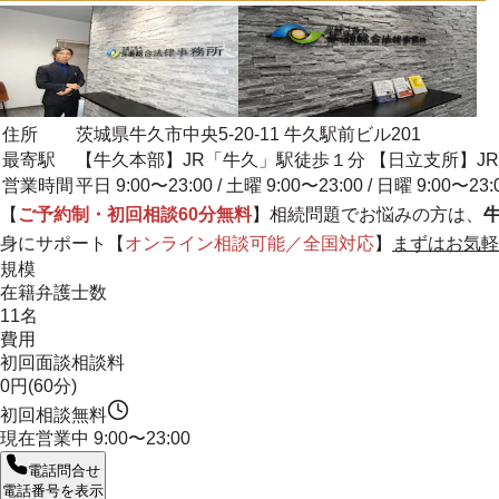
住所
茨城県牛久市中央5-20-11 牛久駅前ビル201
最寄駅
【牛久本部】JR「牛久」駅徒歩１分 【日立支所】J
営業時間
平日 9:00〜23:00 / 土曜 9:00〜23:00 / 日曜 9:00〜23:
【
ご予約制・初回相談60分無料
】相続問題でお悩みの方は、
身にサポート
【
オンライン相談可能／全国対応
】
まずはお気軽
規模
在籍弁護士数
11名
費用
初回面談相談料
0円(60分)
初回相談無料
現在営業中
9:00〜23:00
電話問合せ
電話番号を表示