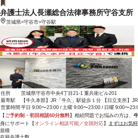
弁護士法人長瀬総合法律事務所守谷支所
茨城県
>
守谷市
>
守谷駅
住所
茨城県守谷市中央4丁目21-1 重兵衛ビル201
最寄駅
【牛久本部】JR「牛久」駅徒歩１分 【日立支所】J
営業時間
平日 9:00〜23:00 / 土曜 9:00〜23:00 / 日曜 9:00〜23:
【
ご予約制・初回相談60分無料
】相続問題でお悩みの方は、
身にサポート
【
オンライン相談可能／全国対応
】
まずはお気軽
規模
在籍弁護士数