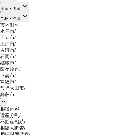
中国・四国
九州・沖縄
市区町村
水戸市
/
日立市
/
土浦市
/
古河市
/
石岡市
/
結城市
/
龍ケ崎市
/
下妻市
/
常総市
/
常陸太田市
/
高萩市
相談内容
遺産分割
/
不動産相続
/
相続人調査
/
相続財産調査
/