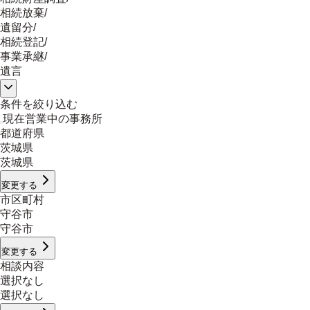
相続放棄
/
遺留分
/
相続登記
/
事業承継
/
遺言
条件を絞り込む
現在営業中の事務所
都道府県
茨城県
茨城県
変更する
市区町村
守谷市
守谷市
変更する
相談内容
選択なし
選択なし