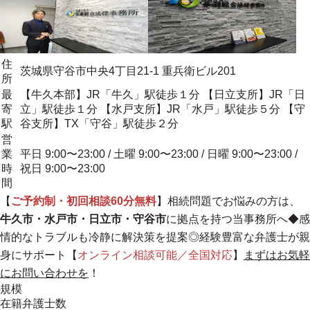
住
茨城県守谷市中央4丁目21-1 重兵衛ビル201
所
最
【牛久本部】JR「牛久」駅徒歩１分 【日立支所】JR「日
寄
立」駅徒歩１分 【水戸支所】JR「水戸」駅徒歩５分 【守
駅
谷支所】TX「守谷」駅徒歩２分
営
業
平日 9:00〜23:00 / 土曜 9:00〜23:00 / 日曜 9:00〜23:00 /
時
祝日 9:00〜23:00
間
【
ご予約制・初回相談60分無料
】相続問題でお悩みの方は、
牛久市・水戸市・日立市・守谷市
に拠点を持つ当事務所へ◆感
情的なトラブルも冷静に解決策を提案◎
経験豊富な弁護士が親
身にサポート
【
オンライン相談可能／全国対応
】
まずはお気軽
にお問い合わせを
！
規模
在籍弁護士数