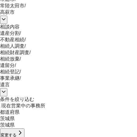
常陸太田市
/
高萩市
相談内容
遺産分割
/
不動産相続
/
相続人調査
/
相続財産調査
/
相続放棄
/
遺留分
/
相続登記
/
事業承継
/
遺言
条件を絞り込む
現在営業中の事務所
都道府県
茨城県
茨城県
変更する