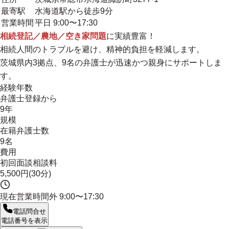
最寄駅
水海道駅から徒歩9分
営業時間
平日 9:00〜17:30
相続登記／農地／空き家問題
に実績豊富！
相続人間のトラブルを避け、精神的負担を軽減します。
茨城県内3拠点、9名の弁護士が迅速かつ親身にサポートしま
す。
経験年数
弁護士登録から
9年
規模
在籍弁護士数
9名
費用
初回面談相談料
5,500円(30分)
現在営業時間外
9:00〜17:30
電話問合せ
電話番号を表示