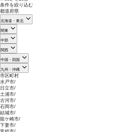
条件を絞り込む
都道府県
北海道・東北
関東
中部
関西
中国・四国
九州・沖縄
市区町村
水戸市
/
日立市
/
土浦市
/
古河市
/
石岡市
/
結城市
/
龍ケ崎市
/
下妻市
/
常総市
/