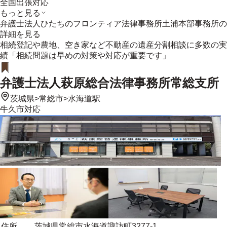
全国出張対応
もっと見る
弁護士法人ひたちのフロンティア法律事務所土浦本部事務所
の
詳細を見る
相続登記や農地、空き家など不動産の遺産分割相談に多数の実
績「相続問題は早めの対策や対応が重要です」
弁護士法人萩原総合法律事務所常総支所
茨城県
>
常総市
>
水海道駅
牛久市
対応
住所
茨城県常総市水海道諏訪町3277-1