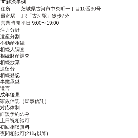
解決事例
住所
茨城県古河市中央町一丁目10番30号
最寄駅
JR「古河駅」徒歩7分
営業時間
平日 9:00〜19:00
注力分野
遺産分割
不動産相続
相続人調査
相続財産調査
相続放棄
遺留分
相続登記
事業承継
遺言
成年後見
家族信託（民事信託）
対応体制
面談予約のみ
土日祝相談可
初回相談無料
夜間相談可(21時以降)