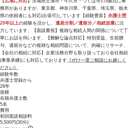
【
広域に対応
】茨城県土浦市・牛久市・つくば市の3拠点に事
務所がありますが、東京都、神奈川県、千葉県、埼玉県、栃木
県の依頼者にも対応(出張可)しています【経験豊富】
弁護士歴
20年以上
の経験を活かし、
遺産分割／遺留分／相続放棄
に注
力しています、【面談重視】複雑な相続人間の関係について丁
寧にお話を伺います、【難解な論点対応】特別受益、生前贈
与、遺留分などの複雑な相続問題について、的確にリサーチ、
【会社の相続に対応】企業法務分野も取り扱っており会社相続
(事業承継)にも対応しております
《ぜひ一度ご相談にお越しく
ださい》
経験年数
弁護士登録から
26年
規模
在籍弁護士数
5名
費用
初回面談相談料
5,500円(30分)