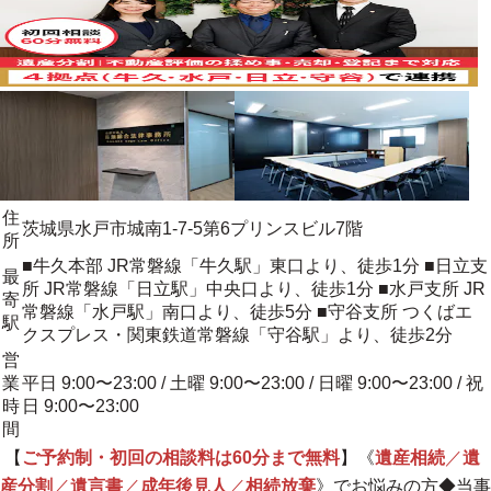
住
茨城県水戸市城南1-7-5第6プリンスビル7階
所
■牛久本部 JR常磐線「牛久駅」東口より、徒歩1分 ■日立支
最
所 JR常磐線「日立駅」中央口より、徒歩1分 ■水戸支所 JR
寄
常磐線「水戸駅」南口より、徒歩5分 ■守谷支所 つくばエ
駅
クスプレス・関東鉄道常磐線「守谷駅」より、徒歩2分
営
業
平日 9:00〜23:00 / 土曜 9:00〜23:00 / 日曜 9:00〜23:00 / 祝
時
日 9:00〜23:00
間
【
ご予約制・初回の相談料は60分まで無料
】《
遺産相続
／
遺
産分割
／
遺言書
／
成年後見人
／
相続放棄
》でお悩みの方◆当事