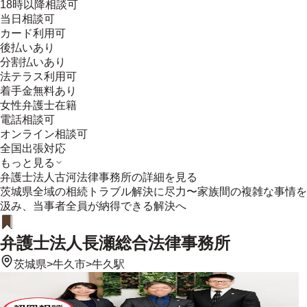
18時以降相談可
当日相談可
カード利用可
後払いあり
分割払いあり
法テラス利用可
着手金無料あり
女性弁護士在籍
電話相談可
オンライン相談可
全国出張対応
もっと見る
弁護士法人古河法律事務所
の詳細を見る
茨城県全域の相続トラブル解決に尽力〜家族間の複雑な事情を
汲み、当事者全員が納得できる解決へ
弁護士法人長瀬総合法律事務所
茨城県
>
牛久市
>
牛久駅