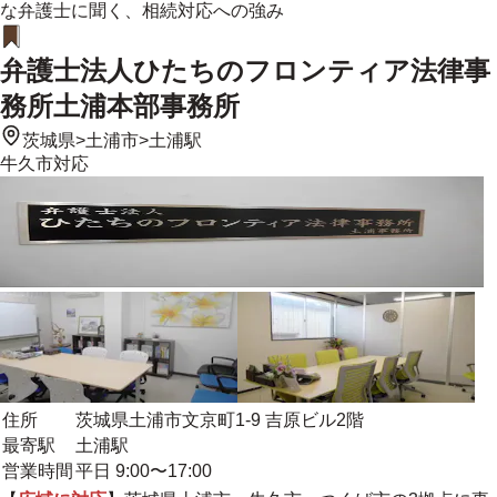
な弁護士に聞く、相続対応への強み
弁護士法人ひたちのフロンティア法律事
務所土浦本部事務所
茨城県
>
土浦市
>
土浦駅
牛久市
対応
住所
茨城県土浦市文京町1-9 吉原ビル2階
最寄駅
土浦駅
営業時間
平日 9:00〜17:00