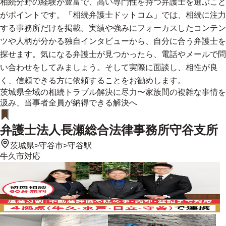
相続分野の経験が豊富で、高い専門性を持つ弁護士を選ぶこと
がポイントです。「相続弁護士ドットコム」では、相続に注力
する事務所だけを掲載。実績や強みにフォーカスしたコンテン
ツや人柄が分かる独自インタビューから、自分に合う弁護士を
探せます。気になる弁護士が見つかったら、電話やメールで問
い合わせをしてみましょう。そして実際に面談し、相性が良
く、信頼できる方に依頼することをお勧めします。
茨城県全域の相続トラブル解決に尽力〜家族間の複雑な事情を
汲み、当事者全員が納得できる解決へ
弁護士法人長瀬総合法律事務所守谷支所
茨城県
>
守谷市
>
守谷駅
牛久市
対応