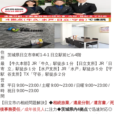
住
茨城県日立市幸町1-4-1 日立駅前ビル4階
所
最
【牛久本部】JR「牛久」駅徒歩１分 【日立支所】JR「日
寄
立」駅徒歩１分 【水戸支所】JR「水戸」駅徒歩５分 【守
駅
谷支所】TX「守谷」駅徒歩２分
営
業
平日 9:00〜23:00 / 土曜 9:00〜23:00 / 日曜 9:00〜23:00 /
時
祝日 9:00〜23:00
間
【日立市の相続問題解決】
◆
相続放棄
／
遺産分割
／
遺言書
／
死
後事務委任
／成年後見人
に注力◆
茨城県内4拠点
で迅速対応◎