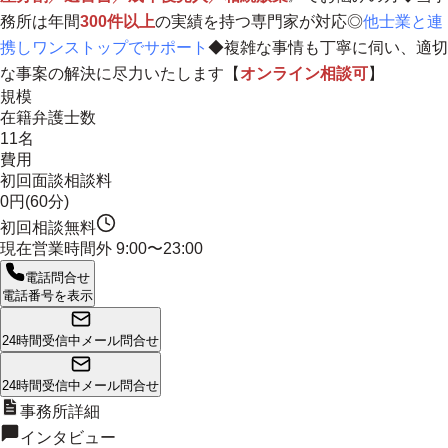
務所は年間
300件以上
の実績を持つ専門家が対応◎
他士業と連
携しワンストップでサポート
◆
複雑な事情も丁寧に伺い、適切
な事案の解決に尽力いたします
【
オンライン相談可
】
規模
在籍弁護士数
11名
費用
初回面談相談料
0円(60分)
初回相談無料
現在営業時間外
9:00〜23:00
電話問合せ
電話番号を表示
24時間受信中
メール問合せ
24時間受信中
メール問合せ
事務所詳細
インタビュー