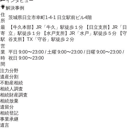
インタビュー
解決事例
住
茨城県日立市幸町1-4-1 日立駅前ビル4階
所
最
【牛久本部】JR「牛久」駅徒歩１分 【日立支所】JR「日
寄
立」駅徒歩１分 【水戸支所】JR「水戸」駅徒歩５分 【守
駅
谷支所】TX「守谷」駅徒歩２分
営
業
平日 9:00〜23:00 / 土曜 9:00〜23:00 / 日曜 9:00〜23:00 /
時
祝日 9:00〜23:00
間
注力分野
遺産分割
不動産相続
相続人調査
相続財産調査
相続放棄
遺留分
相続登記
事業承継
遺言