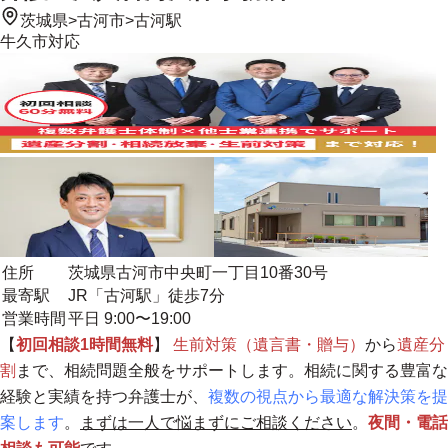
茨城県
>
古河市
>
古河駅
牛久市
対応
住所
茨城県古河市中央町一丁目10番30号
最寄駅
JR「古河駅」徒歩7分
営業時間
平日 9:00〜19:00
【
初回相談1時間無料
】
生前対策（遺言書・贈与）
から
遺産分
割
まで、相続問題全般をサポートします。相続に関する豊富な
経験と実績を持つ弁護士が、
複数の視点から最適な解決策を提
案します
。
まずは一人で悩まずにご相談ください
。
夜間・電話