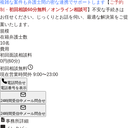
複雑な案件も弁護士間の密な連携でサポートします
【
ご予約
制・
初回相談60分無料
／
オンライン相談可
】不安な手続きは
お任せください。じっくりとお話を伺い、最適な解決策をご提
案いたします。
規模
在籍弁護士数
10名
費用
初回面談相談料
0円(60分)
初回相談無料
現在営業時間外
9:00〜23:00
電話問合せ
電話番号を表示
24時間受信中
メール問合せ
24時間受信中
メール問合せ
事務所詳細