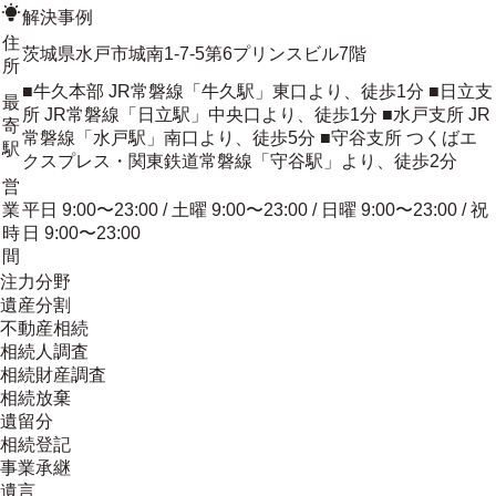
解決事例
住
茨城県水戸市城南1-7-5第6プリンスビル7階
所
■牛久本部 JR常磐線「牛久駅」東口より、徒歩1分 ■日立支
最
所 JR常磐線「日立駅」中央口より、徒歩1分 ■水戸支所 JR
寄
常磐線「水戸駅」南口より、徒歩5分 ■守谷支所 つくばエ
駅
クスプレス・関東鉄道常磐線「守谷駅」より、徒歩2分
営
業
平日 9:00〜23:00 / 土曜 9:00〜23:00 / 日曜 9:00〜23:00 / 祝
時
日 9:00〜23:00
間
注力分野
遺産分割
不動産相続
相続人調査
相続財産調査
相続放棄
遺留分
相続登記
事業承継
遺言