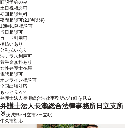
面談予約のみ
土日祝相談可
初回相談無料
夜間相談可(21時以降)
18時以降相談可
当日相談可
カード利用可
後払いあり
分割払いあり
法テラス利用可
着手金無料あり
女性弁護士在籍
電話相談可
オンライン相談可
全国出張対応
もっと見る
弁護士法人長瀬総合法律事務所
の詳細を見る
弁護士法人長瀬総合法律事務所日立支所
茨城県
>
日立市
>
日立駅
牛久市
対応