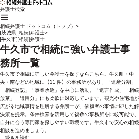
弁護士検索
相続弁護士 ドットコム（トップ）
>
[茨城県][相続]弁護士
>
[牛久市][相続]弁護士
牛久市
で
相続に強い
弁護士事
務所一覧
牛久市で相続に詳しい弁護士を探すならこちら。牛久町・中
央・南などの地域に【11 件】の事務所があり、「遺産分割」
「相続登記」「事業承継」を中心に活動。「遺言作成」「相続
放棄」「遺留分」にも柔軟に対応しています。観光や住宅地が
広がる地域事情を理解する弁護士が、依頼者の事情に即した解
決策を提示。条件検索を活用して複数の事務所を比較可能で、
自分に合う専門家を探しやすい環境です。牛久市で安心の相続
相談を進めましょう。
...
続きを読む