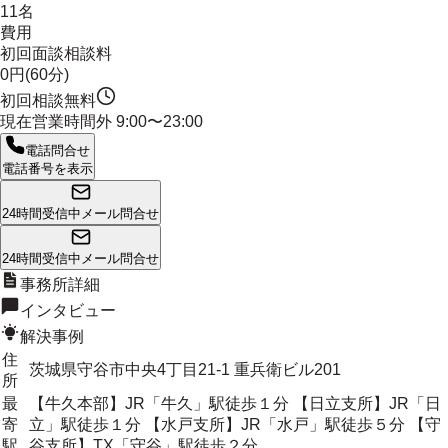
11名
費用
初回面談相談料
0円(60分)
初回相談無料
現在営業時間外
9:00〜23:00
電話問合せ
電話番号を表示
24時間受信中
メール問合せ
24時間受信中
メール問合せ
事務所詳細
インタビュー
解決事例
住
茨城県守谷市中央4丁目21-1 重兵衛ビル201
所
最
【牛久本部】JR「牛久」駅徒歩１分 【日立支所】JR「日
寄
立」駅徒歩１分 【水戸支所】JR「水戸」駅徒歩５分 【守
駅
谷支所】TX「守谷」駅徒歩２分