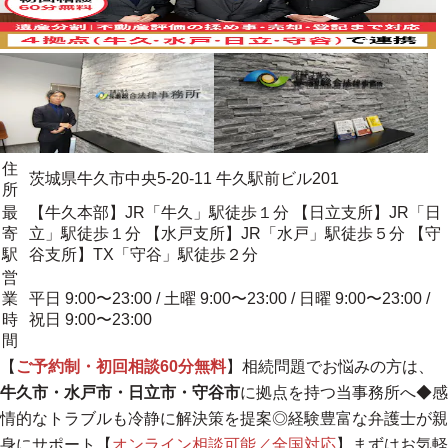
住
茨城県牛久市中央5-20-11 牛久駅前ビル201
所
最
【牛久本部】JR「牛久」駅徒歩１分 【日立支所】JR「日
寄
立」駅徒歩１分 【水戸支所】JR「水戸」駅徒歩５分 【守
駅
谷支所】TX「守谷」駅徒歩２分
営
業
平日 9:00〜23:00 / 土曜 9:00〜23:00 / 日曜 9:00〜23:00 /
時
祝日 9:00〜23:00
間
【
ご予約制・初回相談60分無料
】相続問題でお悩みの方は、
牛久市・水戸市・日立市・守谷市
に拠点を持つ当事務所へ◆感
情的なトラブルも冷静に解決策を提案◎
経験豊富な弁護士が親
身にサポート
【
オンライン相談可能／全国対応
】
まずはお気軽