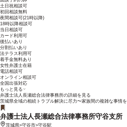
土日祝相談可
初回相談無料
夜間相談可(21時以降)
18時以降相談可
当日相談可
カード利用可
後払いあり
分割払いあり
法テラス利用可
着手金無料あり
女性弁護士在籍
電話相談可
オンライン相談可
全国出張対応
もっと見る
弁護士法人長瀬総合法律事務所
の詳細を見る
茨城県全域の相続トラブル解決に尽力〜家族間の複雑な事情を
弁護士法人長瀬総合法律事務所守谷支所
茨城県
>
守谷市
>
守谷駅