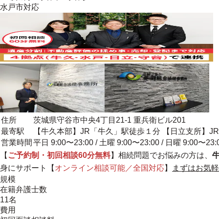
水戸市
対応
住所
茨城県守谷市中央4丁目21-1 重兵衛ビル201
最寄駅
【牛久本部】JR「牛久」駅徒歩１分 【日立支所】J
営業時間
平日 9:00〜23:00 / 土曜 9:00〜23:00 / 日曜 9:00〜23:
【
ご予約制・初回相談60分無料
】相続問題でお悩みの方は、
身にサポート
【
オンライン相談可能／全国対応
】
まずはお気軽
規模
在籍弁護士数
11名
費用