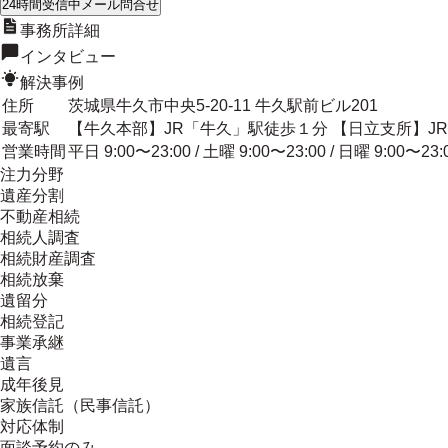
24時間受信中
メール問合せ
事務所詳細
インタビュー
解決事例
住所
茨城県牛久市中央5-20-11 牛久駅前ビル201
最寄駅
【牛久本部】JR「牛久」駅徒歩１分 【日立支所】J
営業時間
平日 9:00〜23:00 / 土曜 9:00〜23:00 / 日曜 9:00〜23:
注力分野
遺産分割
不動産相続
相続人調査
相続財産調査
相続放棄
遺留分
相続登記
事業承継
遺言
成年後見
家族信託（民事信託）
対応体制
面談予約のみ