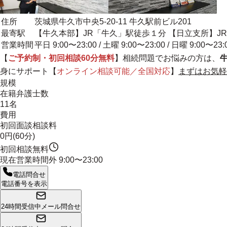
住所
茨城県牛久市中央5-20-11 牛久駅前ビル201
最寄駅
【牛久本部】JR「牛久」駅徒歩１分 【日立支所】J
営業時間
平日 9:00〜23:00 / 土曜 9:00〜23:00 / 日曜 9:00〜23:
【
ご予約制・初回相談60分無料
】相続問題でお悩みの方は、
身にサポート
【
オンライン相談可能／全国対応
】
まずはお気軽
規模
在籍弁護士数
11名
費用
初回面談相談料
0円(60分)
初回相談無料
現在営業時間外
9:00〜23:00
電話問合せ
電話番号を表示
24時間受信中
メール問合せ