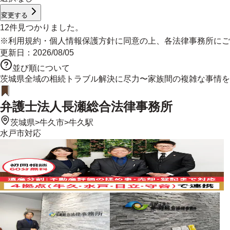
変更する
12
件見つかりました。
※
利用規約
・
個人情報保護方針
に同意の上、各法律事務所にご
更新日：
2026/08/05
並び順について
茨城県全域の相続トラブル解決に尽力〜家族間の複雑な事情を
弁護士法人長瀬総合法律事務所
茨城県
>
牛久市
>
牛久駅
水戸市
対応