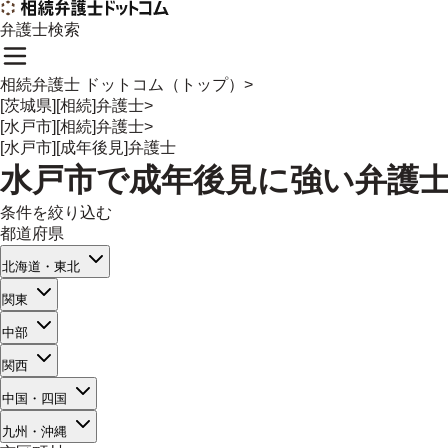
弁護士検索
相続弁護士 ドットコム（トップ）
>
[茨城県][相続]弁護士
>
[水戸市][相続]弁護士
>
[水戸市][成年後見]弁護士
水戸市
で
成年後見
に強い
弁護
条件を絞り込む
都道府県
北海道・東北
関東
中部
関西
中国・四国
九州・沖縄