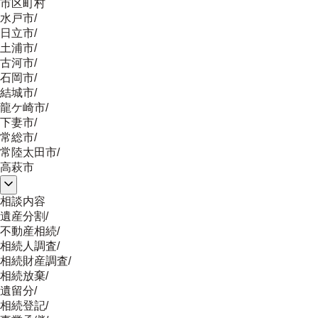
市区町村
水戸市
/
日立市
/
土浦市
/
古河市
/
石岡市
/
結城市
/
龍ケ崎市
/
下妻市
/
常総市
/
常陸太田市
/
高萩市
相談内容
遺産分割
/
不動産相続
/
相続人調査
/
相続財産調査
/
相続放棄
/
遺留分
/
相続登記
/