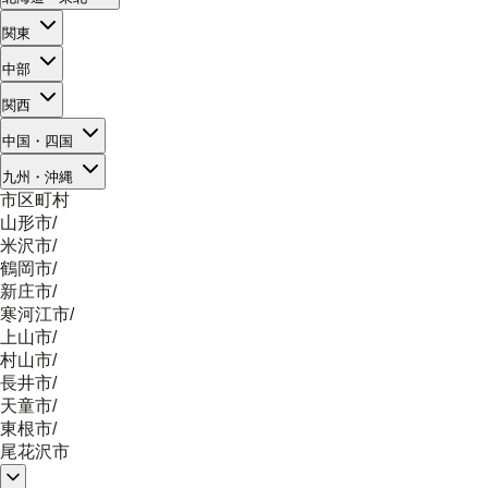
関東
中部
関西
中国・四国
九州・沖縄
市区町村
山形市
/
米沢市
/
鶴岡市
/
新庄市
/
寒河江市
/
上山市
/
村山市
/
長井市
/
天童市
/
東根市
/
尾花沢市