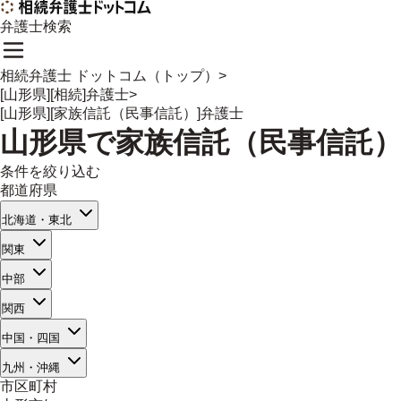
弁護士検索
相続弁護士 ドットコム（トップ）
>
[山形県][相続]弁護士
>
[山形県][家族信託（民事信託）]弁護士
山形県
で
家族信託（民事信託
条件を絞り込む
都道府県
北海道・東北
関東
中部
関西
中国・四国
九州・沖縄
市区町村