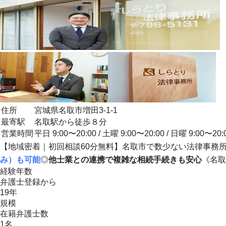
住所
宮城県名取市増田3-1-1
最寄駅
名取駅から徒歩８分
営業時間
平日 9:00〜20:00 / 土曜 9:00〜20:00 / 日曜 9:00〜20:
【
地域密着
｜初回相談60分無料】名取市で数少ない法律事務
み）も可能
◎
他士業との連携で複雑な相続手続きも安心
《名取
経験年数
弁護士登録から
19年
規模
在籍弁護士数
1名