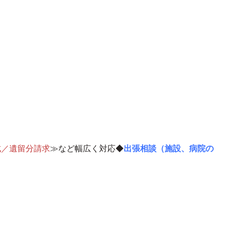
成
／
遺留分請求
≫など幅広く対応◆
出張相談（施設、病院の