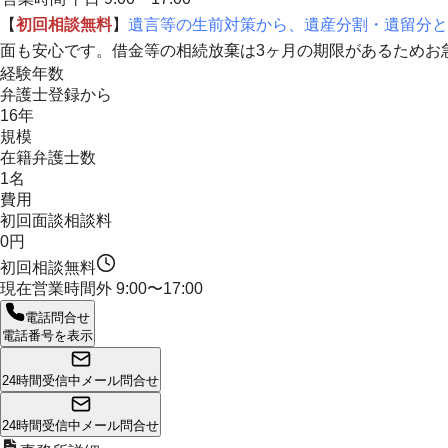
【
初回相談無料
】
遺言等の生前対策から、遺産分割・遺留分と
面も安心です。借金等の相続放棄は3ヶ月の期限があるためお
経験年数
弁護士登録から
16年
規模
在籍弁護士数
1名
費用
初回面談相談料
0円
初回相談無料
現在営業時間外
9:00〜17:00
電話問合せ
電話番号を表示
24時間受信中
メール問合せ
24時間受信中
メール問合せ