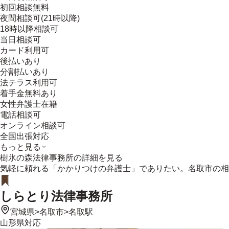
初回相談無料
夜間相談可(21時以降)
18時以降相談可
当日相談可
カード利用可
後払いあり
分割払いあり
法テラス利用可
着手金無料あり
女性弁護士在籍
電話相談可
オンライン相談可
全国出張対応
もっと見る
樹氷の森法律事務所
の詳細を見る
気軽に頼れる「かかりつけの弁護士」でありたい。名取市の相
しらとり法律事務所
宮城県
>
名取市
>
名取駅
山形県
対応