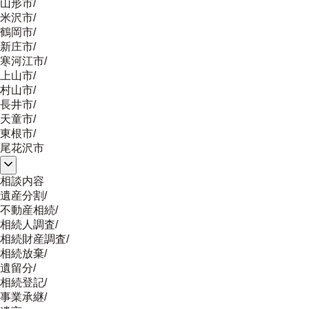
山形市
/
米沢市
/
鶴岡市
/
新庄市
/
寒河江市
/
上山市
/
村山市
/
長井市
/
天童市
/
東根市
/
尾花沢市
相談内容
遺産分割
/
不動産相続
/
相続人調査
/
相続財産調査
/
相続放棄
/
遺留分
/
相続登記
/
事業承継
/