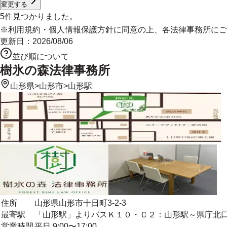
変更する
5
件見つかりました。
※
利用規約
・
個人情報保護方針
に同意の上、各法律事務所にご
更新日：
2026/08/06
並び順について
樹氷の森法律事務所
山形県
>
山形市
>
山形駅
住所
山形県山形市十日町3-2-3
最寄駅
「山形駅」よりバスＫ１０・Ｃ２：山形駅～県庁北口
営業時間
平日 9:00〜17:00