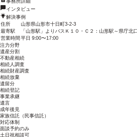
事務所詳細
インタビュー
解決事例
住所
山形県山形市十日町3-2-3
最寄駅
「山形駅」よりバスＫ１０・Ｃ２：山形駅～県庁北口
営業時間
平日 9:00〜17:00
注力分野
遺産分割
不動産相続
相続人調査
相続財産調査
相続放棄
遺留分
相続登記
事業承継
遺言
成年後見
家族信託（民事信託）
対応体制
面談予約のみ
土日祝相談可