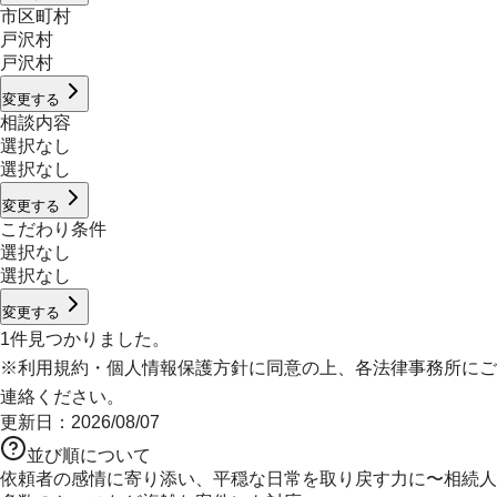
市区町村
戸沢村
戸沢村
変更する
相談内容
選択なし
選択なし
変更する
こだわり条件
選択なし
選択なし
変更する
1
件見つかりました。
※
利用規約
・
個人情報保護方針
に同意の上、各法律事務所にご
連絡ください。
更新日：
2026/08/07
並び順について
依頼者の感情に寄り添い、平穏な日常を取り戻す力に〜相続人