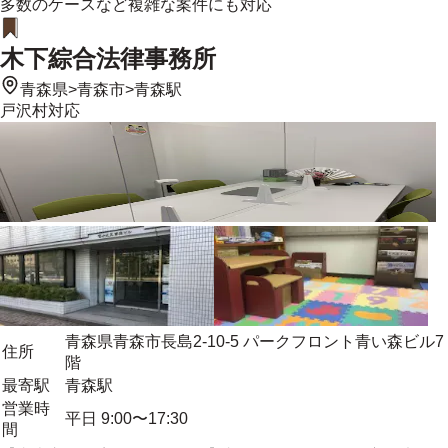
多数のケースなど複雑な案件にも対応
木下綜合法律事務所
青森県
>
青森市
>
青森駅
戸沢村
対応
青森県青森市長島2-10-5 パークフロント青い森ビル7
住所
階
最寄駅
青森駅
営業時
平日 9:00〜17:30
間