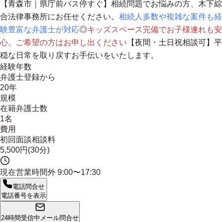
【青森市｜県庁前バス停すぐ】相続問題でお悩みの方、木下綜
合法律事務所にお任せください。
相続人多数や複雑な案件も経
験豊富な弁護士が対応
◎
キッズスペース完備でお子様連れも安
心。ご希望の方はお申し出ください
【夜間・土日祝相談可】平
穏な日常を取り戻すお手伝いをいたします。
経験年数
弁護士登録から
20年
規模
在籍弁護士数
1名
費用
初回面談相談料
5,500円(30分)
現在営業時間外
9:00〜17:30
電話問合せ
電話番号を表示
24時間受信中
メール問合せ