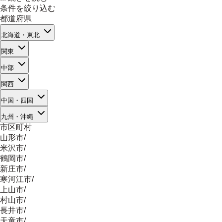
条件を絞り込む
都道府県
北海道・東北
関東
中部
関西
中国・四国
九州・沖縄
市区町村
山形市
/
米沢市
/
鶴岡市
/
新庄市
/
寒河江市
/
上山市
/
村山市
/
長井市
/
天童市
/