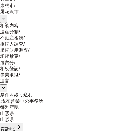
東根市
/
尾花沢市
相談内容
遺産分割
/
不動産相続
/
相続人調査
/
相続財産調査
/
相続放棄
/
遺留分
/
相続登記
/
事業承継
/
遺言
条件を絞り込む
現在営業中の事務所
都道府県
山形県
山形県
変更する