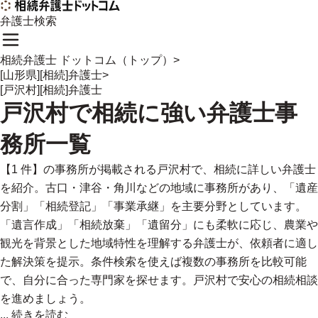
弁護士検索
相続弁護士 ドットコム（トップ）
>
[山形県][相続]弁護士
>
[戸沢村][相続]弁護士
戸沢村
で
相続に強い
弁護士事
務所一覧
【1 件】の事務所が掲載される戸沢村で、相続に詳しい弁護士
を紹介。古口・津谷・角川などの地域に事務所があり、「遺産
分割」「相続登記」「事業承継」を主要分野としています。
「遺言作成」「相続放棄」「遺留分」にも柔軟に応じ、農業や
観光を背景とした地域特性を理解する弁護士が、依頼者に適し
た解決策を提示。条件検索を使えば複数の事務所を比較可能
で、自分に合った専門家を探せます。戸沢村で安心の相続相談
を進めましょう。
...
続きを読む