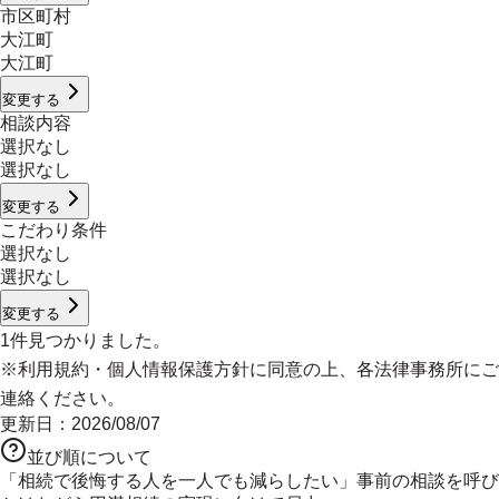
市区町村
大江町
大江町
変更する
相談内容
選択なし
選択なし
変更する
こだわり条件
選択なし
選択なし
変更する
1
件見つかりました。
※
利用規約
・
個人情報保護方針
に同意の上、各法律事務所にご
連絡ください。
更新日：
2026/08/07
並び順について
「相続で後悔する人を一人でも減らしたい」事前の相談を呼び