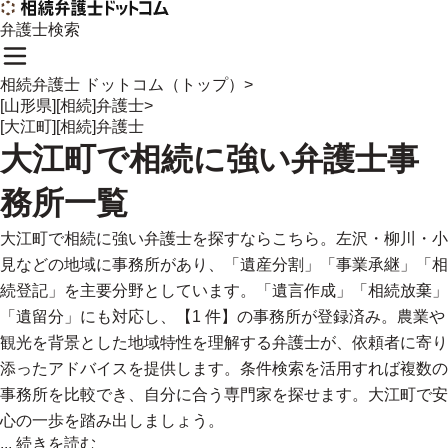
弁護士検索
相続弁護士 ドットコム（トップ）
>
[山形県][相続]弁護士
>
[大江町][相続]弁護士
大江町
で
相続に強い
弁護士事
務所一覧
大江町で相続に強い弁護士を探すならこちら。左沢・柳川・小
見などの地域に事務所があり、「遺産分割」「事業承継」「相
続登記」を主要分野としています。「遺言作成」「相続放棄」
「遺留分」にも対応し、【1 件】の事務所が登録済み。農業や
観光を背景とした地域特性を理解する弁護士が、依頼者に寄り
添ったアドバイスを提供します。条件検索を活用すれば複数の
事務所を比較でき、自分に合う専門家を探せます。大江町で安
心の一歩を踏み出しましょう。
...
続きを読む