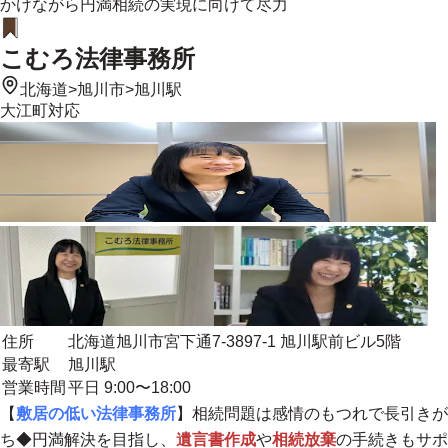
かけながら円満相続の実現に向けて尽力
こむろ法律事務所
北海道
>
旭川市
>
旭川駅
大江町
対応
住所
北海道旭川市宮下通7-3897-1 旭川駅前ビル5階
最寄駅
旭川駅
営業時間
平日 9:00〜18:00
【
敷居の低い法律事務所
】相続問題は感情のもつれで長引きが
ち◆円満解決を目指し、
遺言書作成
や
相続放棄
の手続きもサポ