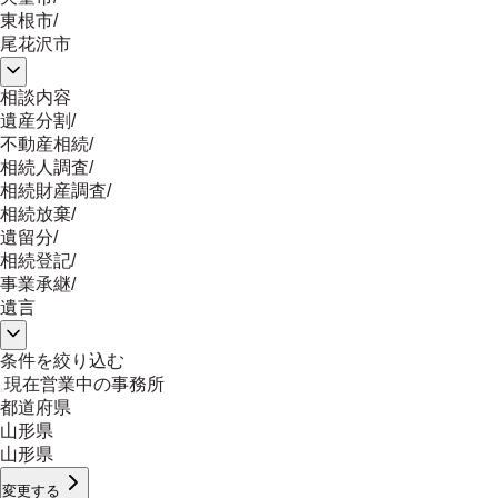
東根市
/
尾花沢市
相談内容
遺産分割
/
不動産相続
/
相続人調査
/
相続財産調査
/
相続放棄
/
遺留分
/
相続登記
/
事業承継
/
遺言
条件を絞り込む
現在営業中の事務所
都道府県
山形県
山形県
変更する