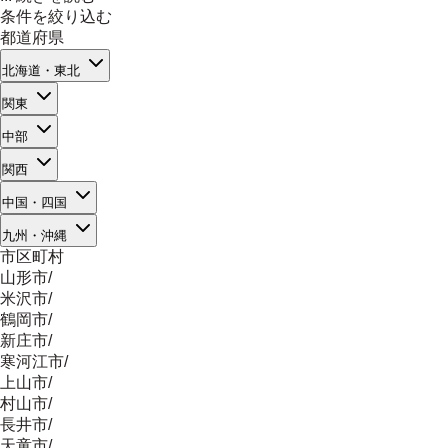
条件を絞り込む
都道府県
北海道・東北
関東
中部
関西
中国・四国
九州・沖縄
市区町村
山形市
/
米沢市
/
鶴岡市
/
新庄市
/
寒河江市
/
上山市
/
村山市
/
長井市
/
天童市
/