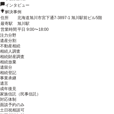
インタビュー
解決事例
住所
北海道旭川市宮下通7-3897-1 旭川駅前ビル5階
最寄駅
旭川駅
営業時間
平日 9:00〜18:00
注力分野
遺産分割
不動産相続
相続人調査
相続財産調査
相続放棄
遺留分
相続登記
事業承継
遺言
成年後見
家族信託（民事信託）
対応体制
面談予約のみ
土日祝相談可