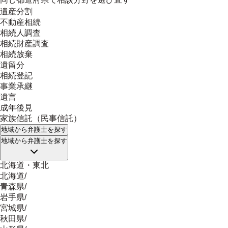
遺産分割
不動産相続
相続人調査
相続財産調査
相続放棄
遺留分
相続登記
事業承継
遺言
成年後見
家族信託（民事信託）
地域
から弁護士を探す
地域
から弁護士を探す
北海道・東北
北海道
/
青森県
/
岩手県
/
宮城県
/
秋田県
/