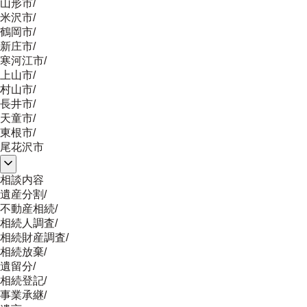
山形市
/
米沢市
/
鶴岡市
/
新庄市
/
寒河江市
/
上山市
/
村山市
/
長井市
/
天童市
/
東根市
/
尾花沢市
相談内容
遺産分割
/
不動産相続
/
相続人調査
/
相続財産調査
/
相続放棄
/
遺留分
/
相続登記
/
事業承継
/