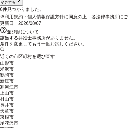
変更する
0
件見つかりました。
※
利用規約
・
個人情報保護方針
に同意の上、各法律事務所にご
更新日：
2026/08/07
並び順について
該当する弁護士事務所がありません。
条件を変更してもう一度お試しください。
近くの市区町村を選び直す
山形市
米沢市
鶴岡市
新庄市
寒河江市
上山市
村山市
長井市
天童市
東根市
尾花沢市