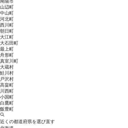
南陽市
山辺町
中山町
河北町
西川町
朝日町
大江町
大石田町
最上町
舟形町
真室川町
大蔵村
鮭川村
戸沢村
高畠町
川西町
小国町
白鷹町
飯豊町
近くの都道府県を選び直す