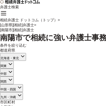
弁護士検索
相続弁護士 ドットコム（トップ）
>
[山形県][相続]弁護士
>
[南陽市][相続]弁護士
南陽市
で
相続に強い
弁護士事
条件を絞り込む
都道府県
北海道・東北
関東
中部
関西
中国・四国
九州・沖縄
市区町村