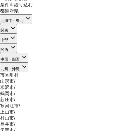
条件を絞り込む
都道府県
北海道・東北
関東
中部
関西
中国・四国
九州・沖縄
市区町村
山形市
/
米沢市
/
鶴岡市
/
新庄市
/
寒河江市
/
上山市
/
村山市
/
長井市
/
天童市
/