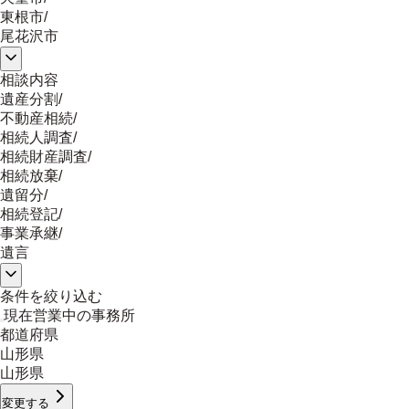
東根市
/
尾花沢市
相談内容
遺産分割
/
不動産相続
/
相続人調査
/
相続財産調査
/
相続放棄
/
遺留分
/
相続登記
/
事業承継
/
遺言
条件を絞り込む
現在営業中の事務所
都道府県
山形県
山形県
変更する