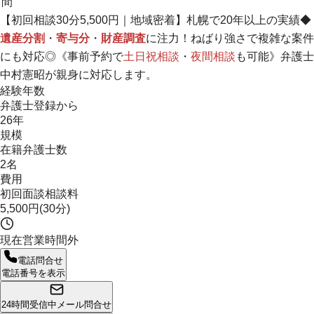
間
【初回相談30分5,500円｜
地域密着
】札幌で20年以上の実績◆
遺産分割
・
寄与分
・
財産調査
に注力！ねばり強さで複雑な案件
にも対応◎《事前予約で
土日祝相談
・
夜間相談
も可能》弁護士
中村憲昭が親身に対応します。
経験年数
弁護士登録から
26年
規模
在籍弁護士数
2名
費用
初回面談相談料
5,500円(30分)
現在営業時間外
電話問合せ
電話番号を表示
24時間受信中
メール問合せ