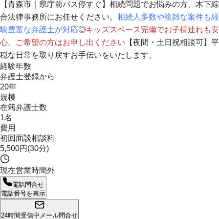
【青森市｜県庁前バス停すぐ】相続問題でお悩みの方、木下綜
合法律事務所にお任せください。
相続人多数や複雑な案件も経
験豊富な弁護士が対応
◎
キッズスペース完備でお子様連れも安
心。ご希望の方はお申し出ください
【夜間・土日祝相談可】平
穏な日常を取り戻すお手伝いをいたします。
経験年数
弁護士登録から
20年
規模
在籍弁護士数
1名
費用
初回面談相談料
5,500円(30分)
現在営業時間外
電話問合せ
電話番号を表示
24時間受信中
メール問合せ