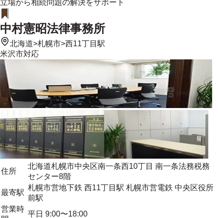
立場から相続問題の解決をサポート
中村憲昭法律事務所
北海道
>
札幌市
>
西11丁目駅
米沢市
対応
北海道札幌市中央区南一条西10丁目 南一条法務税務
住所
センター8階
札幌市営地下鉄 西11丁目駅 札幌市営電鉄 中央区役所
最寄駅
前駅
営業時
平日 9:00〜18:00