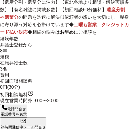
【遺産分割・遺留分に注力】【東北各地より相談・解決実績多
数】【有名雑誌に掲載多数】【初回相談60分無料】
遺産分割
や
遺留分
の問題を迅速に解決◎
依頼者の想いを大切にし、親身
に寄り添う対応を心掛けています
◆
土曜も営業
、
クレジットカ
ード払い対応
◆相続の悩みは
お早め
にご相談を
経験年数
弁護士登録から
8年
規模
在籍弁護士数
3名
費用
初回面談相談料
0円(30分)
初回相談無料
現在営業時間外
9:00〜20:00
電話問合せ
電話番号を表示
24時間受信中
メール問合せ