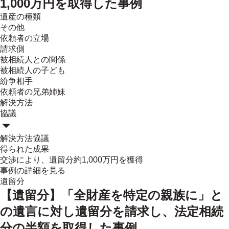
1,000万円を取得した事例
遺産の種類
その他
依頼者の立場
請求側
被相続人との関係
被相続人の子ども
紛争相手
依頼者の兄弟姉妹
解決方法
協議
解決方法
協議
得られた成果
交渉により、遺留分約1,000万円を獲得
事例の詳細を見る
遺留分
【遺留分】「全財産を特定の親族に」と
の遺言に対し遺留分を請求し、法定相続
分の半額を取得した事例