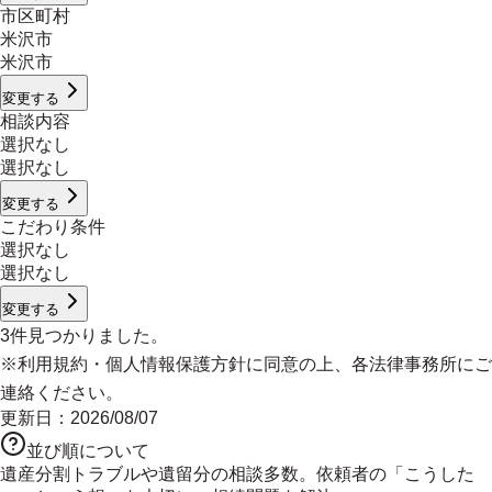
市区町村
米沢市
米沢市
変更する
相談内容
選択なし
選択なし
変更する
こだわり条件
選択なし
選択なし
変更する
3
件見つかりました。
※
利用規約
・
個人情報保護方針
に同意の上、各法律事務所にご
連絡ください。
更新日：
2026/08/07
並び順について
遺産分割トラブルや遺留分の相談多数。依頼者の「こうした