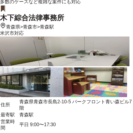
多数のケースなど複雑な案件にも対応
木下綜合法律事務所
青森県
>
青森市
>
青森駅
米沢市
対応
青森県青森市長島2-10-5 パークフロント青い森ビル7
住所
階
最寄駅
青森駅
営業時
平日 9:00〜17:30
間