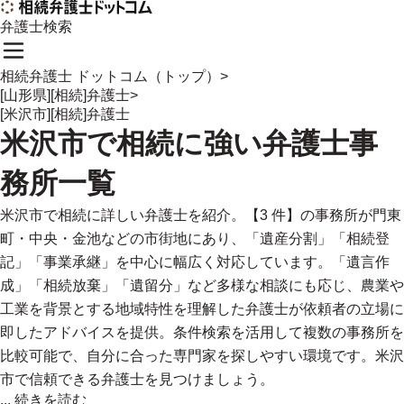
弁護士検索
相続弁護士 ドットコム（トップ）
>
[山形県][相続]弁護士
>
[米沢市][相続]弁護士
米沢市
で
相続に強い
弁護士事
務所一覧
米沢市で相続に詳しい弁護士を紹介。【3 件】の事務所が門東
町・中央・金池などの市街地にあり、「遺産分割」「相続登
記」「事業承継」を中心に幅広く対応しています。「遺言作
成」「相続放棄」「遺留分」など多様な相談にも応じ、農業や
工業を背景とする地域特性を理解した弁護士が依頼者の立場に
即したアドバイスを提供。条件検索を活用して複数の事務所を
比較可能で、自分に合った専門家を探しやすい環境です。米沢
市で信頼できる弁護士を見つけましょう。
...
続きを読む