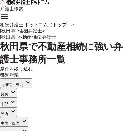
弁護士検索
相続弁護士 ドットコム（トップ）
>
[秋田県][相続]弁護士
>
[秋田県][不動産相続]弁護士
秋田県
で
不動産相続
に強い
弁
護士事務所一覧
条件を絞り込む
都道府県
北海道・東北
関東
中部
関西
中国・四国