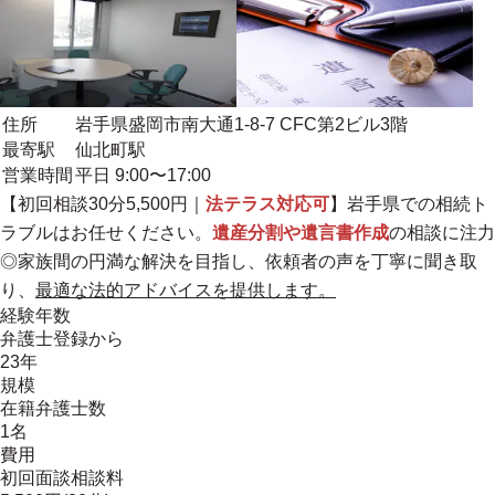
住所
岩手県盛岡市南大通1-8-7 CFC第2ビル3階
最寄駅
仙北町駅
営業時間
平日 9:00〜17:00
【初回相談30分5,500円｜
法テラス対応可
】岩手県での相続ト
ラブルはお任せください。
遺産分割や遺言書作成
の相談に注力
◎家族間の円満な解決を目指し、依頼者の声を丁寧に聞き取
り、
最適な法的アドバイスを提供します。
経験年数
弁護士登録から
23年
規模
在籍弁護士数
1名
費用
初回面談相談料