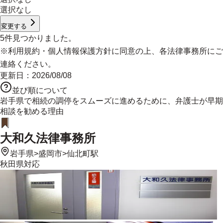
選択なし
変更する
5
件見つかりました。
※
利用規約
・
個人情報保護方針
に同意の上、各法律事務所にご
連絡ください。
更新日：
2026/08/08
並び順について
岩手県で相続の調停をスムーズに進めるために、弁護士が早期
相談を勧める理由
大和久法律事務所
岩手県
>
盛岡市
>
仙北町駅
秋田県
対応