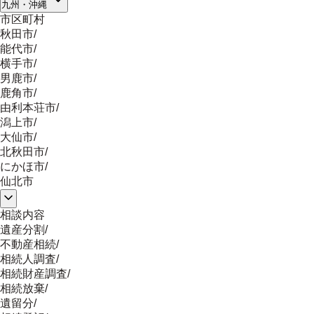
九州・沖縄
市区町村
秋田市
/
能代市
/
横手市
/
男鹿市
/
鹿角市
/
由利本荘市
/
潟上市
/
大仙市
/
北秋田市
/
にかほ市
/
仙北市
相談内容
遺産分割
/
不動産相続
/
相続人調査
/
相続財産調査
/
相続放棄
/
遺留分
/