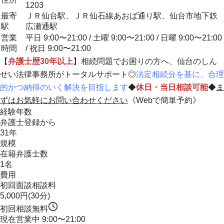
1203
最寄
ＪＲ仙台駅、ＪＲ仙石線あおば通り駅、仙台市地下鉄
駅
広瀬通駅
営業
平日 9:00〜21:00 / 土曜 9:00〜21:00 / 日曜 9:00〜21:00
時間
/ 祝日 9:00〜21:00
【
弁護士歴30年以上
】相続問題でお困りの方へ、仙台のしん
せい法律事務所がトータルサポート◎
法定相続分を基に、合理
的かつ納得のいく解決を目指します
◆
休日・当日相談可能
◆
ま
ずはお気軽にお問い合わせください
《Webで簡単予約》
経験年数
弁護士登録から
31年
規模
在籍弁護士数
1名
費用
初回面談相談料
5,000円(30分)
初回相談無料
現在営業中
9:00〜21:00