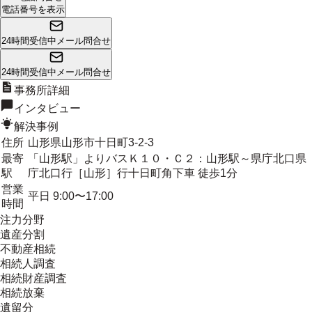
電話番号を表示
24時間受信中
メール問合せ
24時間受信中
メール問合せ
事務所詳細
インタビュー
解決事例
住所
山形県山形市十日町3-2-3
最寄
「山形駅」よりバスＫ１０・Ｃ２：山形駅～県庁北口県
駅
庁北口行［山形］行十日町角下車 徒歩1分
営業
平日 9:00〜17:00
時間
注力分野
遺産分割
不動産相続
相続人調査
相続財産調査
相続放棄
遺留分