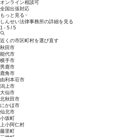
オンライン相談可
全国出張対応
もっと見る
しんせい法律事務所
の詳細を見る
1
-
5
/
5
近くの市区町村を選び直す
秋田市
能代市
横手市
男鹿市
鹿角市
由利本荘市
潟上市
大仙市
北秋田市
にかほ市
仙北市
小坂町
上小阿仁村
藤里町