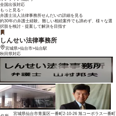
全国出張対応
もっと見る
弁護士法人法律事務所せんだい
の詳細を見る
約30年の弁護士経験。難しい相続案件でも諦めず、様々な選
択肢を検討・提案して解決を目指す
しんせい法律事務所
宮城県
>
仙台市
>
仙台駅
秋田県
対応
宮城県仙台市青葉区一番町2-10-26 旭コーポラス一番町
住所