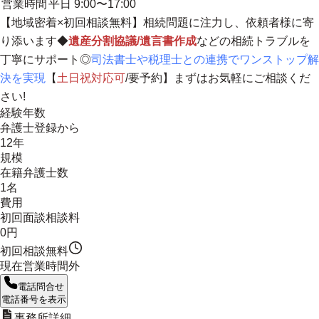
営業時間
平日 9:00〜17:00
【地域密着×初回相談無料】
相続問題に注力し、依頼者様に寄
り添います◆
遺産分割協議/遺言書作成
などの相続トラブルを
丁寧にサポート◎
司法書士や税理士との連携でワンストップ解
決を実現
【
土日祝対応可
/要予約】まずはお気軽にご相談くだ
さい!
経験年数
弁護士登録から
12年
規模
在籍弁護士数
1名
費用
初回面談相談料
0円
初回相談無料
現在営業時間外
電話問合せ
電話番号を表示
事務所詳細