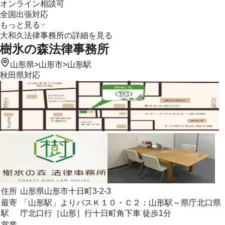
オンライン相談可
全国出張対応
もっと見る
大和久法律事務所
の詳細を見る
樹氷の森法律事務所
山形県
>
山形市
>
山形駅
秋田県
対応
住所
山形県山形市十日町3-2-3
最寄
「山形駅」よりバスＫ１０・Ｃ２：山形駅～県庁北口県
駅
庁北口行［山形］行十日町角下車 徒歩1分
営業