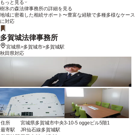
もっと見る
樹氷の森法律事務所
の詳細を見る
地域に密着した相続サポート〜豊富な経験で多種多様なケース
に対応
多賀城法律事務所
宮城県
>
多賀城市
>
多賀城駅
秋田県
対応
住所
宮城県多賀城市中央3-10-5 oggeビル5階1
最寄駅
JR仙石線多賀城駅