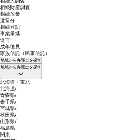
相続人調査
相続財産調査
相続放棄
遺留分
相続登記
事業承継
遺言
成年後見
家族信託（民事信託）
地域
から弁護士を探す
地域
から弁護士を探す
北海道・東北
北海道
/
青森県
/
岩手県
/
宮城県
/
秋田県
/
山形県
/
福島県
関東