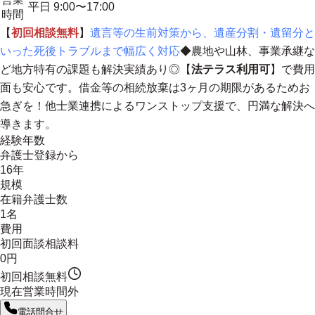
平日 9:00〜17:00
時間
【
初回相談無料
】
遺言等の生前対策から、遺産分割・遺留分と
いった死後トラブルまで幅広く対応
◆農地や山林、事業承継な
ど地方特有の課題も解決実績あり◎【
法テラス利用可
】で費用
面も安心です。借金等の相続放棄は3ヶ月の期限があるためお
急ぎを！
他士業連携によるワンストップ支援で、円満な解決へ
導きます。
経験年数
弁護士登録から
16年
規模
在籍弁護士数
1名
費用
初回面談相談料
0円
初回相談無料
現在営業時間外
電話問合せ