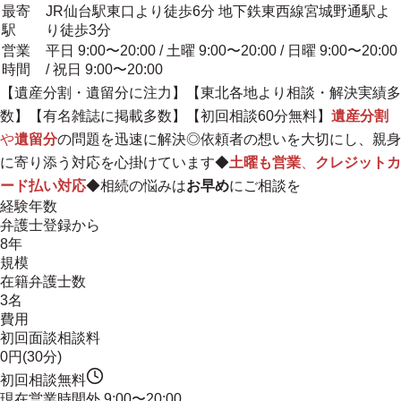
最寄
JR仙台駅東口より徒歩6分 地下鉄東西線宮城野通駅よ
駅
り徒歩3分
営業
平日 9:00〜20:00 / 土曜 9:00〜20:00 / 日曜 9:00〜20:00
時間
/ 祝日 9:00〜20:00
【遺産分割・遺留分に注力】【東北各地より相談・解決実績多
数】【有名雑誌に掲載多数】【初回相談60分無料】
遺産分割
や
遺留分
の問題を迅速に解決◎
依頼者の想いを大切にし、親身
に寄り添う対応を心掛けています
◆
土曜も営業
、
クレジットカ
ード払い対応
◆相続の悩みは
お早め
にご相談を
経験年数
弁護士登録から
8年
規模
在籍弁護士数
3名
費用
初回面談相談料
0円(30分)
初回相談無料
現在営業時間外
9:00〜20:00