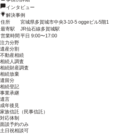
インタビュー
解決事例
住所
宮城県多賀城市中央3-10-5 oggeビル5階1
最寄駅
JR仙石線多賀城駅
営業時間
平日 9:00〜17:00
注力分野
遺産分割
不動産相続
相続人調査
相続財産調査
相続放棄
遺留分
相続登記
事業承継
遺言
成年後見
家族信託（民事信託）
対応体制
面談予約のみ
土日祝相談可