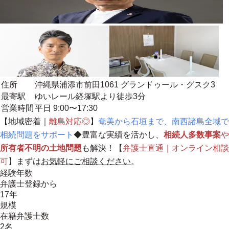
住所
沖縄県浦添市前田1061 グランドゥール・グスク3
最寄駅
ゆいレール経塚駅より徒歩3分
営業時間
平日 9:00〜17:30
【
地域密着
｜
離島対応◎
】
奄美から石垣まで、南西諸島全域で
相続問題をサポート
◆豊富な実績を活かし、
相続人多数事案
や
所有者不明の土地問題
も解決！【
弁護士直通｜オンライン相談
可
】まずは
お気軽にご相談ください
。
経験年数
弁護士登録から
17年
規模
在籍弁護士数
2名