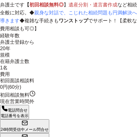
弁護士です
【
初回相談無料◎
】
遺産分割・遺言書作成
など相続
全般に対応。◆
親身な対話で、こじれた相続問題も円満解決へ
導きます
◆複雑な手続きも
ワンストップ
でサポート！【柔軟な
費用相談も可◎】
経験年数
弁護士登録から
20年
規模
在籍弁護士数
1名
費用
初回面談相談料
0円(60分)
初回相談無料
現在営業時間外
電話問合せ
電話番号を表示
24時間受信中
メール問合せ