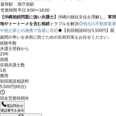
最寄駅
県庁前駅
営業時間
平日 9:00〜18:00
【沖縄相続問題に強い弁護士】
沖縄の独自文化を理解し、
軍用
地やトートーメを含む相続
トラブルを解決◎
地元の不動産業者
や他士業との連携で迅速に対応
◆【初回相談60分5,500円】親
族間の争いを未然に防ぐための生前対策もお任せください。
経験年数
弁護士登録から
23年
規模
在籍弁護士数
1名
費用
初回面談相談料
5,500円(60分)
現在営業時間外
電話問合せ
電話番号を表示