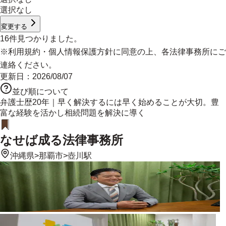
選択なし
変更する
16
件見つかりました。
※
利用規約
・
個人情報保護方針
に同意の上、各法律事務所にご
連絡ください。
更新日：
2026/08/07
並び順について
弁護士歴20年｜早く解決するには早く始めることが大切。豊
富な経験を活かし相続問題を解決に導く
なせば成る法律事務所
沖縄県
>
那覇市
>
壺川駅