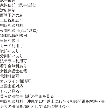
成年後見
家族信託（民事信託）
対応体制
面談予約のみ
土日祝相談可
初回相談無料
夜間相談可(21時以降)
18時以降相談可
当日相談可
カード利用可
後払いあり
分割払いあり
法テラス利用可
着手金無料あり
女性弁護士在籍
電話相談可
オンライン相談可
全国出張対応
もっと見る
美ら島法律事務所
の詳細を見る
初回相談無料｜沖縄で10年以上にわたり相続問題を解決〜等
身大の法律事務所として悩みに寄り添う