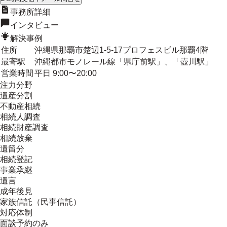
事務所詳細
インタビュー
解決事例
住所
沖縄県那覇市楚辺1-5-17プロフェスビル那覇4階
最寄駅
沖縄都市モノレール線「県庁前駅」、「壺川駅」
営業時間
平日 9:00〜20:00
注力分野
遺産分割
不動産相続
相続人調査
相続財産調査
相続放棄
遺留分
相続登記
事業承継
遺言
成年後見
家族信託（民事信託）
対応体制
面談予約のみ