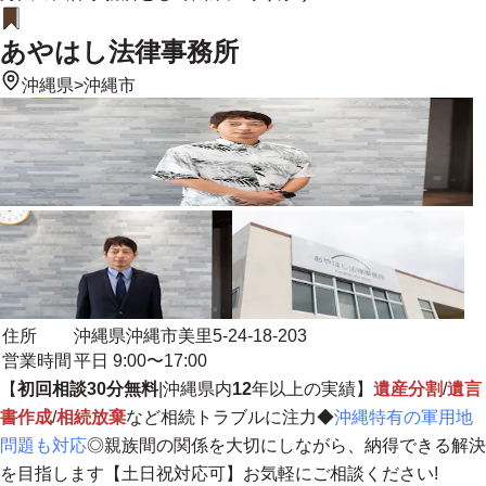
あやはし法律事務所
沖縄県
>
沖縄市
住所
沖縄県沖縄市美里5-24-18-203
営業時間
平日 9:00〜17:00
【
初回相談30分無料
|沖縄県内
12
年以上の実績】
遺産分割
/
遺言
書作成
/
相続放棄
など相続トラブルに注力◆
沖縄特有の軍用地
問題も対応
◎
親族間の関係を大切にしながら、納得できる解決
を目指します
【土日祝対応可】お気軽にご相談ください!