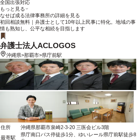
全国出張対応
もっと見る
なせば成る法律事務所
の詳細を見る
初回相談無料｜弁護士として10年以上民事に特化。地域の事
情も熟知し、公平な相続を目指します
弁護士法人ACLOGOS
沖縄県
>
那覇市
>
県庁前駅
住所
沖縄県那覇市泉崎2-3-20 三医会ビル3階
県庁南口バス停徒歩1分、ゆいレール県庁前駅徒歩8
最寄駅