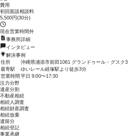
費用
初回面談相談料
5,500円(30分)
現在営業時間外
事務所詳細
インタビュー
解決事例
住所
沖縄県浦添市前田1061 グランドゥール・グスク3
最寄駅
ゆいレール経塚駅より徒歩3分
営業時間
平日 9:00〜17:30
注力分野
遺産分割
不動産相続
相続人調査
相続財産調査
相続放棄
遺留分
相続登記
事業承継