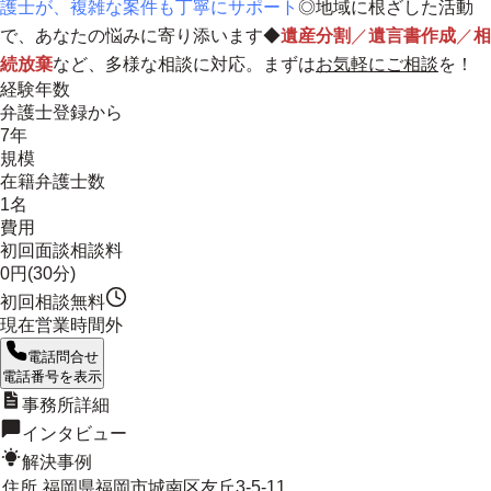
護士が、複雑な案件も丁寧にサポート
◎
地域に根ざした活動
で、あなたの悩みに寄り添います
◆
遺産分割
／
遺言書作成
／
相
続放棄
など、多様な相談に対応。まずは
お気軽にご相談
を！
経験年数
弁護士登録から
7年
規模
在籍弁護士数
1名
費用
初回面談相談料
0円(30分)
初回相談無料
現在営業時間外
電話問合せ
電話番号を表示
事務所詳細
インタビュー
解決事例
住所
福岡県福岡市城南区友丘3-5-11