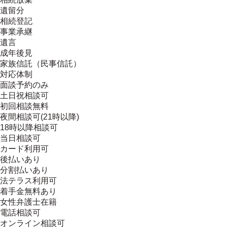
遺留分
相続登記
事業承継
遺言
成年後見
家族信託（民事信託）
対応体制
面談予約のみ
土日祝相談可
初回相談無料
夜間相談可(21時以降)
18時以降相談可
当日相談可
カード利用可
後払いあり
分割払いあり
法テラス利用可
着手金無料あり
女性弁護士在籍
電話相談可
オンライン相談可