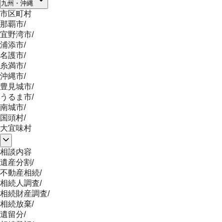
九州・沖縄
市区町村
那覇市
/
宜野湾市
/
浦添市
/
名護市
/
糸満市
/
沖縄市
/
豊見城市
/
うるま市
/
南城市
/
国頭村
/
大宜味村
相談内容
遺産分割
/
不動産相続
/
相続人調査
/
相続財産調査
/
相続放棄
/
遺留分
/