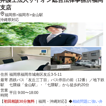
支店
福岡県
>
福岡市
>
金山駅
沖縄県
対応
住所
福岡県福岡市城南区友丘3-5-11
最寄
西鉄バス「友丘三丁目」バス停目の前（12番）／地下鉄
駅
七隈線「金山駅」・「七隈駅」から徒歩約20分
営業
平日 9:00〜18:00
時間
【
初回相談30分無料
｜福岡・沖縄対応】◆
相続問題に強い弁