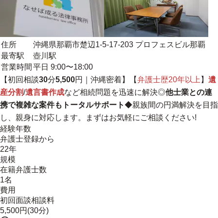
住所
沖縄県那覇市楚辺1-5-17-203 プロフェスビル那覇
最寄駅
壺川駅
営業時間
平日 9:00〜18:00
【初回相談
30
分
5,500
円｜
沖縄密着
】【
弁護士歴20年以上
】
遺
産分割
/
遺言書作成
など相続問題を迅速に解決◎
他士業との連
携で複雑な案件もトータルサポート
◆親族間の円満解決を目指
し、親身に対応します。まずはお気軽にご相談ください!
経験年数
弁護士登録から
22年
規模
在籍弁護士数
1名
費用
初回面談相談料
5,500円(30分)