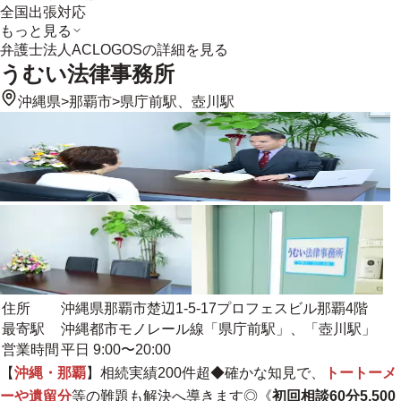
全国出張対応
もっと見る
弁護士法人ACLOGOS
の詳細を見る
うむい法律事務所
沖縄県
>
那覇市
>
県庁前駅、壺川駅
住所
沖縄県那覇市楚辺1-5-17プロフェスビル那覇4階
最寄駅
沖縄都市モノレール線「県庁前駅」、「壺川駅」
営業時間
平日 9:00〜20:00
【
沖縄・那覇
】相続実績200件超◆確かな知見で、
トートーメ
ーや遺留分
等の難題も解決へ導きます◎《
初回相談60分5,500