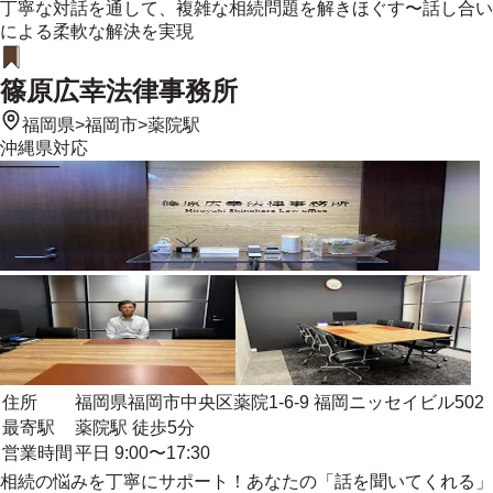
丁寧な対話を通して、複雑な相続問題を解きほぐす〜話し合い
による柔軟な解決を実現
篠原広幸法律事務所
福岡県
>
福岡市
>
薬院駅
沖縄県
対応
住所
福岡県福岡市中央区薬院1-6-9 福岡ニッセイビル502
最寄駅
薬院駅 徒歩5分
営業時間
平日 9:00〜17:30
相続の悩みを丁寧にサポート！あなたの「話を聞いてくれる」