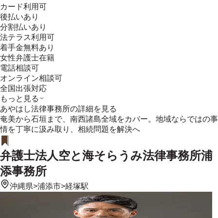
カード利用可
後払いあり
分割払いあり
法テラス利用可
着手金無料あり
女性弁護士在籍
電話相談可
オンライン相談可
全国出張対応
もっと見る
あやはし法律事務所
の詳細を見る
奄美から石垣まで、南西諸島全域をカバー。地域ならではの事
情を丁寧に汲み取り、相続問題を解決へ
弁護士法人空と海そらうみ法律事務所浦
添事務所
沖縄県
>
浦添市
>
経塚駅