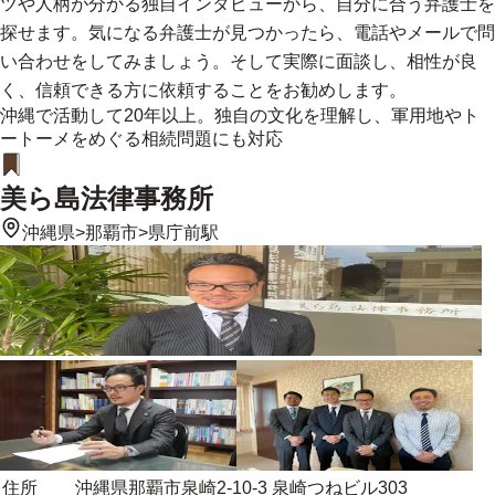
ツや人柄が分かる独自インタビューから、自分に合う弁護士を
探せます。気になる弁護士が見つかったら、電話やメールで問
い合わせをしてみましょう。そして実際に面談し、相性が良
く、信頼できる方に依頼することをお勧めします。
沖縄で活動して20年以上。独自の文化を理解し、軍用地やト
ートーメをめぐる相続問題にも対応
美ら島法律事務所
沖縄県
>
那覇市
>
県庁前駅
住所
沖縄県那覇市泉崎2-10-3 泉崎つねビル303