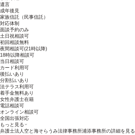
遺言
成年後見
家族信託（民事信託）
対応体制
面談予約のみ
土日祝相談可
初回相談無料
夜間相談可(21時以降)
18時以降相談可
当日相談可
カード利用可
後払いあり
分割払いあり
法テラス利用可
着手金無料あり
女性弁護士在籍
電話相談可
オンライン相談可
全国出張対応
もっと見る
弁護士法人空と海そらうみ法律事務所浦添事務所
の詳細を見る