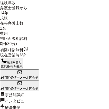
経験年数
弁護士登録から
14年
規模
在籍弁護士数
1名
費用
初回面談相談料
0円(30分)
初回相談無料
現在営業時間外
電話問合せ
電話番号を表示
24時間受信中
メール問合せ
24時間受信中
メール問合せ
事務所詳細
インタビュー
解決事例