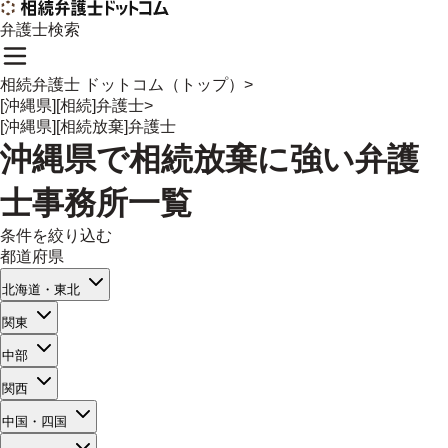
弁護士検索
相続弁護士 ドットコム（トップ）
>
[沖縄県][相続]弁護士
>
[沖縄県][相続放棄]弁護士
沖縄県
で
相続放棄
に強い
弁護
士事務所一覧
条件を絞り込む
都道府県
北海道・東北
関東
中部
関西
中国・四国