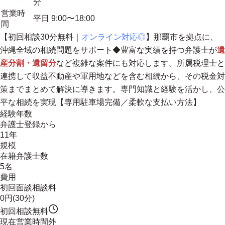
分
営業時
平日 9:00〜18:00
間
【初回相談30分無料｜
オンライン対応◎
】
那覇市を拠点に、
沖縄全域の相続問題をサポート
◆豊富な実績を持つ弁護士が
遺
産分割・遺留分
など複雑な案件にも対応します。所属税理士と
連携して収益不動産や軍用地などを含む相続から、その税金対
策までまとめて解決に導きます。専門知識と経験を活かし、公
平な相続を実現【専用駐車場完備／柔軟な支払い方法】
経験年数
弁護士登録から
11年
規模
在籍弁護士数
5名
費用
初回面談相談料
0円(30分)
初回相談無料
現在営業時間外