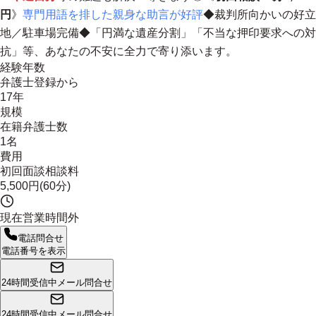
円
》
専門用語を排した親身な助言が好評
◆裁判所向かいの好立
地／駐車場完備◆
「円満な遺産分割」「不当な押印要求への対
抗」等、あなたの不安に全力で寄り添います。
経験年数
弁護士登録から
17年
規模
在籍弁護士数
1名
費用
初回面談相談料
5,500円(60分)
現在営業時間外
電話問合せ
電話番号を表示
24時間受信中
メール問合せ
24時間受信中
メール問合せ