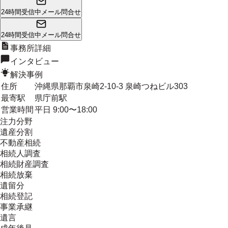
24時間受信中
メール問合せ
24時間受信中
メール問合せ
事務所詳細
インタビュー
解決事例
住所
沖縄県那覇市泉崎2-10-3 泉崎つねビル303
最寄駅
県庁前駅
営業時間
平日 9:00〜18:00
注力分野
遺産分割
不動産相続
相続人調査
相続財産調査
相続放棄
遺留分
相続登記
事業承継
遺言