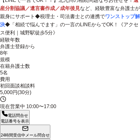
【LINEで一言でOK！！】北九州の相続問題ならお任せを！
遺
産分割協議／遺言書作成／成年後見
など、経験豊富な弁護士が
親身にサポート◆税理士・司法書士との連携で
ワンストップ解
決
◆
「相続で悩んでます」の一言のLINEからでOK！
《アクセ
ス便利｜城野駅徒歩5分》
経験年数
弁護士登録から
8年
規模
在籍弁護士数
5名
費用
初回面談相談料
5,000円(30分)
現在営業中
10:00〜17:00
電話問合せ
電話番号を表示
24時間受信中
メール問合せ