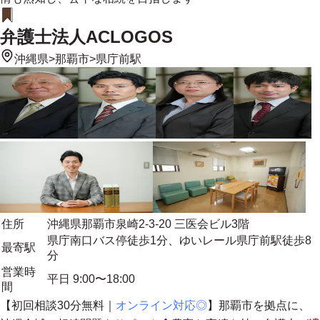
弁護士法人ACLOGOS
沖縄県
>
那覇市
>
県庁前駅
住所
沖縄県那覇市泉崎2-3-20 三医会ビル3階
県庁南口バス停徒歩1分、ゆいレール県庁前駅徒歩8
最寄駅
分
営業時
平日 9:00〜18:00
間
【初回相談30分無料｜
オンライン対応◎
】
那覇市を拠点に、