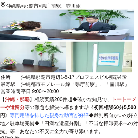
沖縄県
>
那覇市
>
県庁前駅、壺川駅
住所
沖縄県那覇市楚辺1-5-17プロフェスビル那覇4階
最寄駅
沖縄都市モノレール線「県庁前駅」、「壺川駅」
営業時間
平日 9:00〜20:00
【
沖縄・那覇
】相続実績200件超◆確かな知見で、
トートーメ
ーや遺留分
等の難題も解決へ導きます◎《
初回相談60分5,500
円
》
専門用語を排した親身な助言が好評
◆裁判所向かいの好立
地／駐車場完備◆
「円満な遺産分割」「不当な押印要求への対
抗」等、あなたの不安に全力で寄り添います。