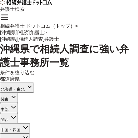
弁護士検索
相続弁護士 ドットコム（トップ）
>
[沖縄県][相続]弁護士
>
[沖縄県][相続人調査]弁護士
沖縄県
で
相続人調査
に強い
弁
護士事務所一覧
条件を絞り込む
都道府県
北海道・東北
関東
中部
関西
中国・四国