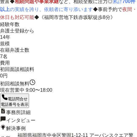
豊富◆
相続問題や事業承継
など、相続全般に注力◎
累計
700件
以上
の実績を誇り、依頼者に寄り添います
◆事前予約で
夜間・
休日も対応可能
◆《福岡市営地下鉄赤坂駅徒歩8分》
経験年数
弁護士登録から
14年
規模
在籍弁護士数
7名
費用
初回面談相談料
0円
初回相談無料
現在営業中
9:00〜18:00
電話問合せ
電話番号を表示
事務所詳細
インタビュー
解決事例
福岡県福岡市中央区警固1-12-11 アーバンスクエア警