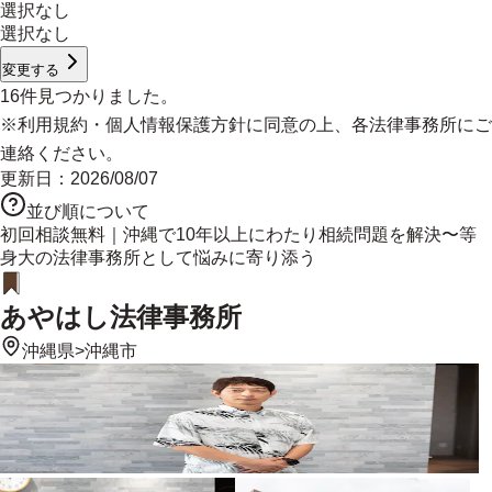
選択なし
選択なし
変更する
16
件見つかりました。
※
利用規約
・
個人情報保護方針
に同意の上、各法律事務所にご
連絡ください。
更新日：
2026/08/07
並び順について
初回相談無料｜沖縄で10年以上にわたり相続問題を解決〜等
身大の法律事務所として悩みに寄り添う
あやはし法律事務所
沖縄県
>
沖縄市