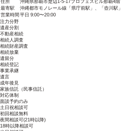
住所
沖縄県那覇市楚辺1-5-17プロフェスビル那覇4階
最寄駅
沖縄都市モノレール線「県庁前駅」、「壺川駅」
営業時間
平日 9:00〜20:00
注力分野
遺産分割
不動産相続
相続人調査
相続財産調査
相続放棄
遺留分
相続登記
事業承継
遺言
成年後見
家族信託（民事信託）
対応体制
面談予約のみ
土日祝相談可
初回相談無料
夜間相談可(21時以降)
18時以降相談可