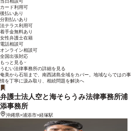
当日相談可
カード利用可
後払いあり
分割払いあり
法テラス利用可
着手金無料あり
女性弁護士在籍
電話相談可
オンライン相談可
全国出張対応
もっと見る
うむい法律事務所
の詳細を見る
奄美から石垣まで、南西諸島全域をカバー。地域ならではの事
情を丁寧に汲み取り、相続問題を解決へ
弁護士法人空と海そらうみ法律事務所浦
添事務所
沖縄県
>
浦添市
>
経塚駅