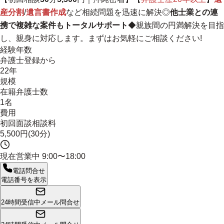
産分割
/
遺言書作成
など相続問題を迅速に解決◎
他士業との連
携で複雑な案件もトータルサポート
◆親族間の円満解決を目指
し、親身に対応します。まずはお気軽にご相談ください!
経験年数
弁護士登録から
22年
規模
在籍弁護士数
1名
費用
初回面談相談料
5,500円(30分)
現在営業中
9:00〜18:00
電話問合せ
電話番号を表示
24時間受信中
メール問合せ