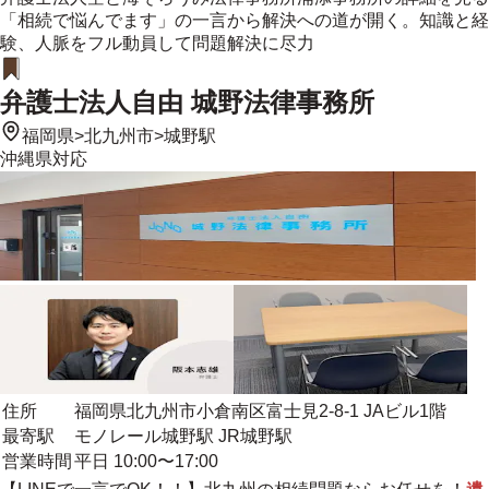
「相続で悩んでます」の一言から解決への道が開く。知識と経
験、人脈をフル動員して問題解決に尽力
弁護士法人自由 城野法律事務所
福岡県
>
北九州市
>
城野駅
沖縄県
対応
住所
福岡県北九州市小倉南区富士見2-8-1 JAビル1階
最寄駅
モノレール城野駅 JR城野駅
営業時間
平日 10:00〜17:00