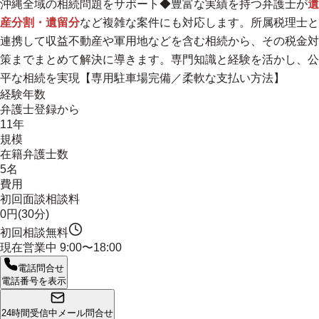
沖縄全域の相続問題をサポート
◆豊富な実績を持つ弁護士が
遺
産分割・遺留分
など複雑な案件にも対応します。所属税理士と
連携して収益不動産や軍用地などを含む相続から、その税金対
策までまとめて解決に導きます。専門知識と経験を活かし、公
平な相続を実現【専用駐車場完備／柔軟な支払い方法】
経験年数
弁護士登録から
11年
規模
在籍弁護士数
5名
費用
初回面談相談料
0円(30分)
初回相談無料
現在営業中
9:00〜18:00
電話問合せ
電話番号を表示
24時間受信中
メール問合せ