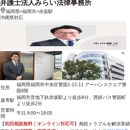
弁護士法人みらい法律事務所
福岡県
>
福岡市
>
赤坂駅
沖縄県
対応
福岡県福岡市中央区警固1-12-11 アーバンスクエア警
住所
固6階
福岡市営地下鉄赤坂駅より徒歩8分、西鉄バス警固町
最寄駅
より徒歩2分
営業時
平日 9:00〜18:00
間
【
初回相談無料｜オンライン対応可
】相続トラブルを解決実績