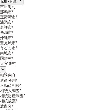
九州・沖縄
市区町村
那覇市
/
宜野湾市
/
浦添市
/
名護市
/
糸満市
/
沖縄市
/
豊見城市
/
うるま市
/
南城市
/
国頭村
/
大宜味村
相談内容
遺産分割
/
不動産相続
/
相続人調査
/
相続財産調査
/
相続放棄
/
遺留分
/