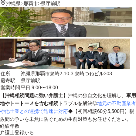
沖縄県
>
那覇市
>
県庁前駅
住所
沖縄県那覇市泉崎2-10-3 泉崎つねビル303
最寄駅
県庁前駅
営業時間
平日 9:00〜18:00
【沖縄相続問題に強い弁護士】
沖縄の独自文化を理解し、
軍用
地やトートーメを含む相続
トラブルを解決◎
地元の不動産業者
や他士業との連携で迅速に対応
◆【初回相談60分5,500円】親
族間の争いを未然に防ぐための生前対策もお任せください。
経験年数
弁護士登録から