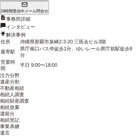
24時間受信中
メール問合せ
事務所詳細
インタビュー
解決事例
住所
沖縄県那覇市泉崎2-3-20 三医会ビル3階
県庁南口バス停徒歩1分、ゆいレール県庁前駅徒歩8
最寄駅
分
営業時
平日 9:00〜18:00
間
注力分野
遺産分割
不動産相続
相続人調査
相続財産調査
相続放棄
遺留分
相続登記
事業承継
遺言