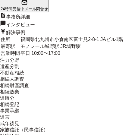
24時間受信中
メール問合せ
事務所詳細
インタビュー
解決事例
住所
福岡県北九州市小倉南区富士見2-8-1 JAビル1階
最寄駅
モノレール城野駅 JR城野駅
営業時間
平日 10:00〜17:00
注力分野
遺産分割
不動産相続
相続人調査
相続財産調査
相続放棄
遺留分
相続登記
事業承継
遺言
成年後見
家族信託（民事信託）