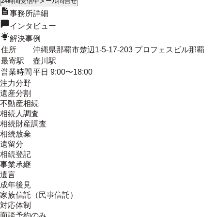
24時間受信中
メール問合せ
事務所詳細
インタビュー
解決事例
住所
沖縄県那覇市楚辺1-5-17-203 プロフェスビル那覇
最寄駅
壺川駅
営業時間
平日 9:00〜18:00
注力分野
遺産分割
不動産相続
相続人調査
相続財産調査
相続放棄
遺留分
相続登記
事業承継
遺言
成年後見
家族信託（民事信託）
対応体制
面談予約のみ