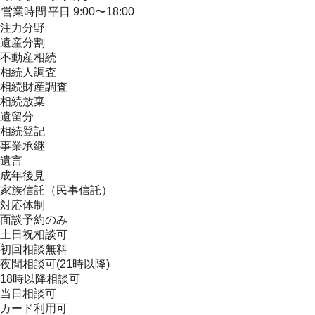
営業時間
平日 9:00〜18:00
注力分野
遺産分割
不動産相続
相続人調査
相続財産調査
相続放棄
遺留分
相続登記
事業承継
遺言
成年後見
家族信託（民事信託）
対応体制
面談予約のみ
土日祝相談可
初回相談無料
夜間相談可(21時以降)
18時以降相談可
当日相談可
カード利用可