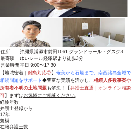
住所
沖縄県浦添市前田1061 グランドゥール・グスク3
最寄駅
ゆいレール経塚駅より徒歩3分
営業時間
平日 9:00〜17:30
【
地域密着
｜
離島対応◎
】
奄美から石垣まで、南西諸島全域で
相続問題をサポート
◆豊富な実績を活かし、
相続人多数事案
や
所有者不明の土地問題
も解決！【
弁護士直通｜オンライン相談
可
】まずは
お気軽にご相談ください
。
経験年数
弁護士登録から
17年
規模
在籍弁護士数