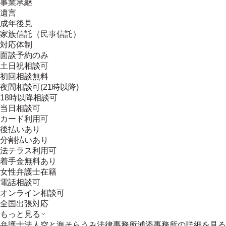
事業承継
遺言
成年後見
家族信託（民事信託）
対応体制
面談予約のみ
土日祝相談可
初回相談無料
夜間相談可(21時以降)
18時以降相談可
当日相談可
カード利用可
後払いあり
分割払いあり
法テラス利用可
着手金無料あり
女性弁護士在籍
電話相談可
オンライン相談可
全国出張対応
もっと見る
弁護士法人空と海そらうみ法律事務所浦添事務所
の詳細を見る