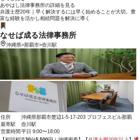
あやはし法律事務所
の詳細を見る
弁護士歴20年｜早く解決するには早く始めることが大切。豊
富な経験を活かし相続問題を解決に導く
なせば成る法律事務所
沖縄県
>
那覇市
>
壺川駅
住所
沖縄県那覇市楚辺1-5-17-203 プロフェスビル那覇
最寄駅
壺川駅
営業時間
平日 9:00〜18:00
【初回相談
30
分
5,500
円｜
沖縄密着
】【
弁護士歴20年以上
】
遺