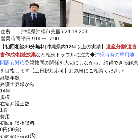
住所
沖縄県沖縄市美里5-24-18-203
営業時間
平日 9:00〜17:00
【
初回相談30分無料
|沖縄県内
12
年以上の実績】
遺産分割
/
遺言
書作成
/
相続放棄
など相続トラブルに注力◆
沖縄特有の軍用地
問題も対応
◎
親族間の関係を大切にしながら、納得できる解決
を目指します
【土日祝対応可】お気軽にご相談ください!
経験年数
弁護士登録から
14年
規模
在籍弁護士数
1名
費用
初回面談相談料
0円(30分)
初回相談無料