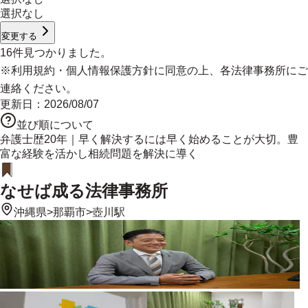
選択なし
変更する
16
件見つかりました。
※
利用規約
・
個人情報保護方針
に同意の上、各法律事務所にご
連絡ください。
更新日：
2026/08/07
並び順について
弁護士歴20年｜早く解決するには早く始めることが大切。豊
富な経験を活かし相続問題を解決に導く
なせば成る法律事務所
沖縄県
>
那覇市
>
壺川駅