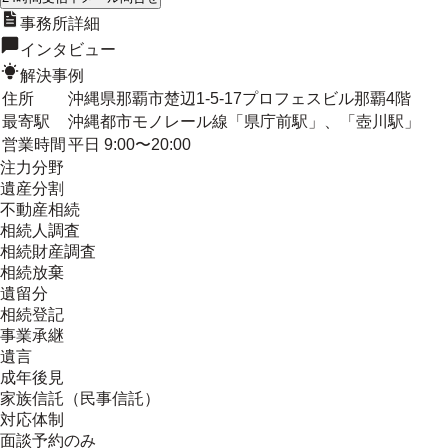
事務所詳細
インタビュー
解決事例
住所
沖縄県那覇市楚辺1-5-17プロフェスビル那覇4階
最寄駅
沖縄都市モノレール線「県庁前駅」、「壺川駅」
営業時間
平日 9:00〜20:00
注力分野
遺産分割
不動産相続
相続人調査
相続財産調査
相続放棄
遺留分
相続登記
事業承継
遺言
成年後見
家族信託（民事信託）
対応体制
面談予約のみ