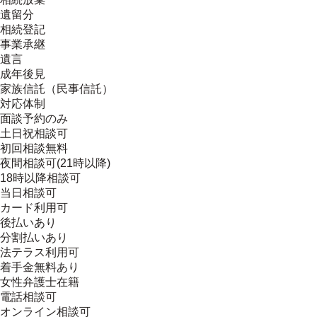
遺留分
相続登記
事業承継
遺言
成年後見
家族信託（民事信託）
対応体制
面談予約のみ
土日祝相談可
初回相談無料
夜間相談可(21時以降)
18時以降相談可
当日相談可
カード利用可
後払いあり
分割払いあり
法テラス利用可
着手金無料あり
女性弁護士在籍
電話相談可
オンライン相談可