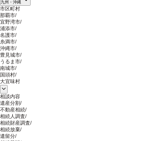
九州・沖縄
市区町村
那覇市
/
宜野湾市
/
浦添市
/
名護市
/
糸満市
/
沖縄市
/
豊見城市
/
うるま市
/
南城市
/
国頭村
/
大宜味村
相談内容
遺産分割
/
不動産相続
/
相続人調査
/
相続財産調査
/
相続放棄
/
遺留分
/