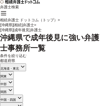
弁護士検索
相続弁護士 ドットコム（トップ）
>
[沖縄県][相続]弁護士
>
[沖縄県][成年後見]弁護士
沖縄県
で
成年後見
に強い
弁護
士事務所一覧
条件を絞り込む
都道府県
北海道・東北
関東
中部
関西
中国・四国