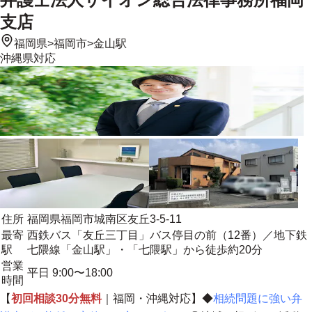
支店
福岡県
>
福岡市
>
金山駅
沖縄県
対応
住所
福岡県福岡市城南区友丘3-5-11
最寄
西鉄バス「友丘三丁目」バス停目の前（12番）／地下鉄
駅
七隈線「金山駅」・「七隈駅」から徒歩約20分
営業
平日 9:00〜18:00
時間
【
初回相談30分無料
｜福岡・沖縄対応】◆
相続問題に強い弁