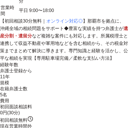
分
営業時
平日 9:00〜18:00
間
【初回相談30分無料｜
オンライン対応◎
】
那覇市を拠点に、
沖縄全域の相続問題をサポート
◆豊富な実績を持つ弁護士が
遺
産分割・遺留分
など複雑な案件にも対応します。所属税理士と
連携して収益不動産や軍用地などを含む相続から、その税金対
策までまとめて解決に導きます。専門知識と経験を活かし、公
平な相続を実現【専用駐車場完備／柔軟な支払い方法】
経験年数
弁護士登録から
11年
規模
在籍弁護士数
5名
費用
初回面談相談料
0円(30分)
初回相談無料
現在営業時間外