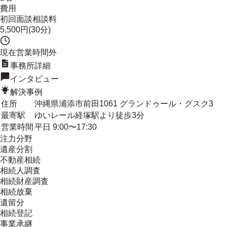
費用
初回面談相談料
5,500円(30分)
現在営業時間外
事務所詳細
インタビュー
解決事例
住所
沖縄県浦添市前田1061 グランドゥール・グスク3
最寄駅
ゆいレール経塚駅より徒歩3分
営業時間
平日 9:00〜17:30
注力分野
遺産分割
不動産相続
相続人調査
相続財産調査
相続放棄
遺留分
相続登記
事業承継