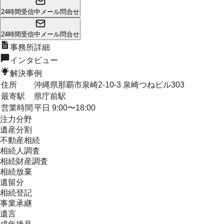
24時間受信中
メール問合せ
24時間受信中
メール問合せ
事務所詳細
インタビュー
解決事例
住所
沖縄県那覇市泉崎2-10-3 泉崎つねビル303
最寄駅
県庁前駅
営業時間
平日 9:00〜18:00
注力分野
遺産分割
不動産相続
相続人調査
相続財産調査
相続放棄
遺留分
相続登記
事業承継
遺言