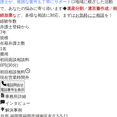
護士が、複雑な案件も丁寧にサポート
◎
地域に根ざした活動
で、あなたの悩みに寄り添います
◆
遺産分割
／
遺言書作成
／
相
続放棄
など、多様な相談に対応。まずは
お気軽にご相談
を！
経験年数
弁護士登録から
7年
規模
在籍弁護士数
1名
費用
初回面談相談料
0円(30分)
初回相談無料
現在営業時間外
電話問合せ
電話番号を表示
事務所詳細
インタビュー
解決事例
住所
福岡県福岡市城南区友丘3-5-11