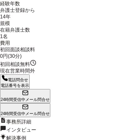
経験年数
弁護士登録から
14年
規模
在籍弁護士数
1名
費用
初回面談相談料
0円(30分)
初回相談無料
現在営業時間外
電話問合せ
電話番号を表示
24時間受信中
メール問合せ
24時間受信中
メール問合せ
事務所詳細
インタビュー
解決事例