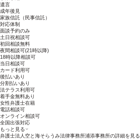
遺言
成年後見
家族信託（民事信託）
対応体制
面談予約のみ
土日祝相談可
初回相談無料
夜間相談可(21時以降)
18時以降相談可
当日相談可
カード利用可
後払いあり
分割払いあり
法テラス利用可
着手金無料あり
女性弁護士在籍
電話相談可
オンライン相談可
全国出張対応
もっと見る
弁護士法人空と海そらうみ法律事務所浦添事務所
の詳細を見る