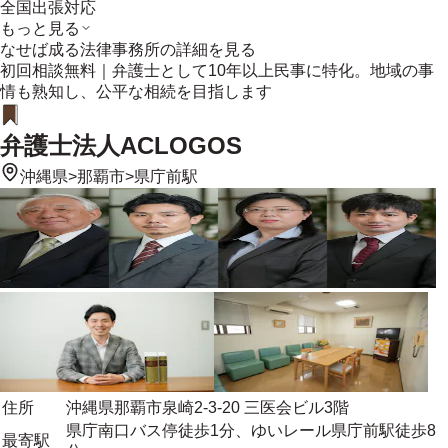
全国出張対応
もっと見る
なせば成る法律事務所
の詳細を見る
初回相談無料｜弁護士として10年以上民事に特化。地域の事
情も熟知し、公平な相続を目指します
弁護士法人ACLOGOS
沖縄県
>
那覇市
>
県庁前駅
住所
沖縄県那覇市泉崎2-3-20 三医会ビル3階
県庁南口バス停徒歩1分、ゆいレール県庁前駅徒歩8
最寄駅