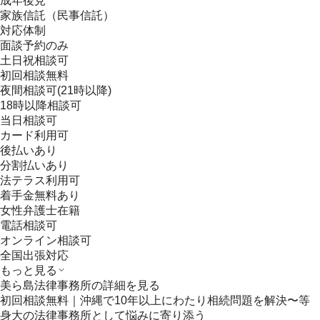
成年後見
家族信託（民事信託）
対応体制
面談予約のみ
土日祝相談可
初回相談無料
夜間相談可(21時以降)
18時以降相談可
当日相談可
カード利用可
後払いあり
分割払いあり
法テラス利用可
着手金無料あり
女性弁護士在籍
電話相談可
オンライン相談可
全国出張対応
もっと見る
美ら島法律事務所
の詳細を見る
初回相談無料｜沖縄で10年以上にわたり相続問題を解決〜等
身大の法律事務所として悩みに寄り添う