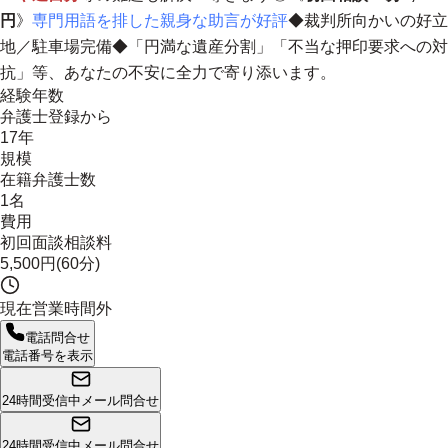
円
》
専門用語を排した親身な助言が好評
◆裁判所向かいの好立
地／駐車場完備◆
「円満な遺産分割」「不当な押印要求への対
抗」等、あなたの不安に全力で寄り添います。
経験年数
弁護士登録から
17年
規模
在籍弁護士数
1名
費用
初回面談相談料
5,500円(60分)
現在営業時間外
電話問合せ
電話番号を表示
24時間受信中
メール問合せ
24時間受信中
メール問合せ