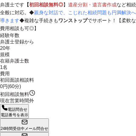
弁護士です
【
初回相談無料◎
】
遺産分割・遺言書作成
など相続
全般に対応。◆
親身な対話で、こじれた相続問題も円満解決へ
導きます
◆複雑な手続きも
ワンストップ
でサポート！【柔軟な
費用相談も可◎】
経験年数
弁護士登録から
20年
規模
在籍弁護士数
1名
費用
初回面談相談料
0円(60分)
初回相談無料
現在営業時間外
電話問合せ
電話番号を表示
24時間受信中
メール問合せ