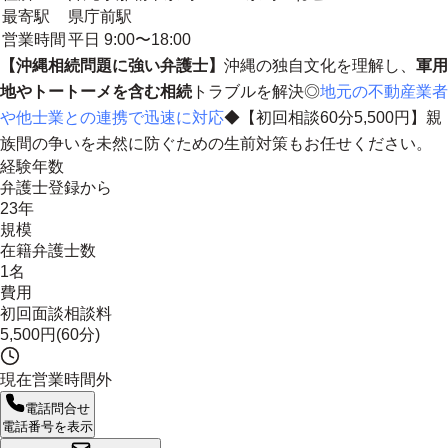
最寄駅
県庁前駅
営業時間
平日 9:00〜18:00
【沖縄相続問題に強い弁護士】
沖縄の独自文化を理解し、
軍用
地やトートーメを含む相続
トラブルを解決◎
地元の不動産業者
や他士業との連携で迅速に対応
◆【初回相談60分5,500円】親
族間の争いを未然に防ぐための生前対策もお任せください。
経験年数
弁護士登録から
23年
規模
在籍弁護士数
1名
費用
初回面談相談料
5,500円(60分)
現在営業時間外
電話問合せ
電話番号を表示