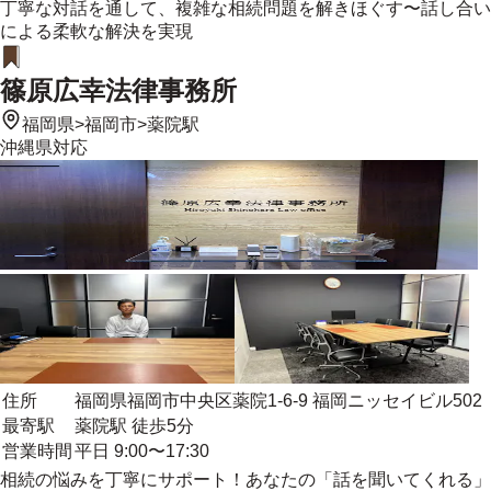
丁寧な対話を通して、複雑な相続問題を解きほぐす〜話し合い
による柔軟な解決を実現
篠原広幸法律事務所
福岡県
>
福岡市
>
薬院駅
沖縄県
対応
住所
福岡県福岡市中央区薬院1-6-9 福岡ニッセイビル502
最寄駅
薬院駅 徒歩5分
営業時間
平日 9:00〜17:30
相続の悩みを丁寧にサポート！あなたの「話を聞いてくれる」