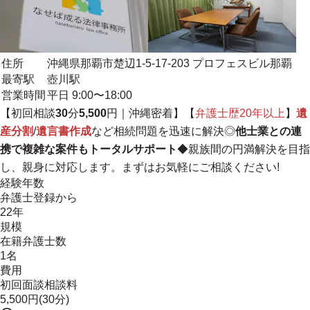
住所
沖縄県那覇市楚辺1-5-17-203 プロフェスビル那覇
最寄駅
壺川駅
営業時間
平日 9:00〜18:00
【初回相談
30
分
5,500
円｜
沖縄密着
】【
弁護士歴20年以上
】
遺
産分割
/
遺言書作成
など相続問題を迅速に解決◎
他士業との連
携で複雑な案件もトータルサポート
◆親族間の円満解決を目指
し、親身に対応します。まずはお気軽にご相談ください!
経験年数
弁護士登録から
22年
規模
在籍弁護士数
1名
費用
初回面談相談料
5,500円(30分)