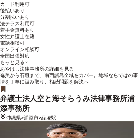
カード利用可
後払いあり
分割払いあり
法テラス利用可
着手金無料あり
女性弁護士在籍
電話相談可
オンライン相談可
全国出張対応
もっと見る
あやはし法律事務所
の詳細を見る
奄美から石垣まで、南西諸島全域をカバー。地域ならではの事
情を丁寧に汲み取り、相続問題を解決へ
弁護士法人空と海そらうみ法律事務所浦
添事務所
沖縄県
>
浦添市
>
経塚駅