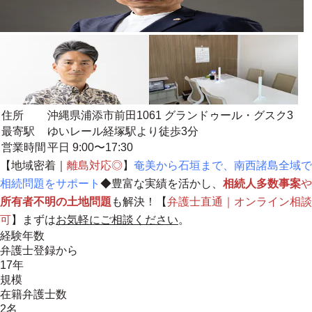
住所
沖縄県浦添市前田1061 グランドゥール・グスク3
最寄駅
ゆいレール経塚駅より徒歩3分
営業時間
平日 9:00〜17:30
【
地域密着
｜
離島対応◎
】
奄美から石垣まで、南西諸島全域で
相続問題をサポート
◆豊富な実績を活かし、
相続人多数事案
や
所有者不明の土地問題
も解決！【
弁護士直通｜オンライン相談
可
】まずは
お気軽にご相談ください
。
経験年数
弁護士登録から
17年
規模
在籍弁護士数
2名