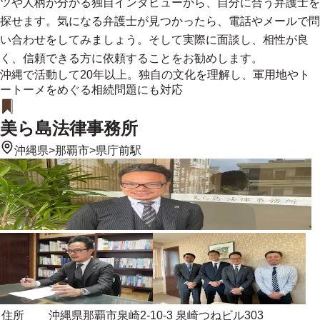
ツや人柄が分かる独自インタビューから、自分に合う弁護士を
探せます。気になる弁護士が見つかったら、電話やメールで問
い合わせをしてみましょう。そして実際に面談し、相性が良
く、信頼できる方に依頼することをお勧めします。
沖縄で活動して20年以上。独自の文化を理解し、軍用地やト
ートーメをめぐる相続問題にも対応
美ら島法律事務所
沖縄県
>
那覇市
>
県庁前駅
住所
沖縄県那覇市泉崎2-10-3 泉崎つねビル303