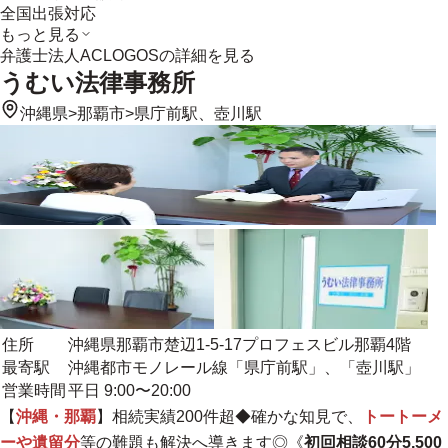
全国出張対応
もっと見る
弁護士法人ACLOGOS
の詳細を見る
うむい法律事務所
沖縄県
>
那覇市
>
県庁前駅、壺川駅
住所
沖縄県那覇市楚辺1-5-17プロフェスビル那覇4階
最寄駅
沖縄都市モノレール線「県庁前駅」、「壺川駅」
営業時間
平日 9:00〜20:00
【
沖縄・那覇
】相続実績200件超◆確かな知見で、
トートーメ
ーや遺留分
等の難題も解決へ導きます◎《
初回相談60分5,500