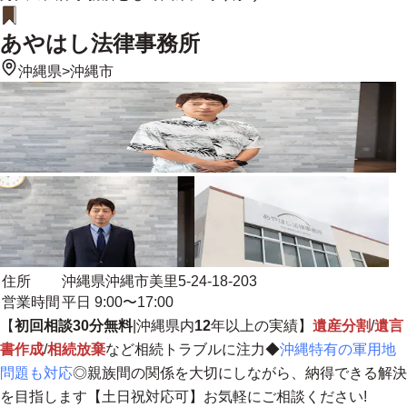
あやはし法律事務所
沖縄県
>
沖縄市
住所
沖縄県沖縄市美里5-24-18-203
営業時間
平日 9:00〜17:00
【
初回相談30分無料
|沖縄県内
12
年以上の実績】
遺産分割
/
遺言
書作成
/
相続放棄
など相続トラブルに注力◆
沖縄特有の軍用地
問題も対応
◎
親族間の関係を大切にしながら、納得できる解決
を目指します
【土日祝対応可】お気軽にご相談ください!