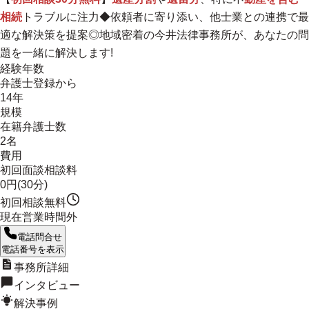
相続
トラブルに注力◆依頼者に寄り添い、他士業との連携で最
適な解決策を提案◎
地域密着
の今井法律事務所が、あなたの問
題を一緒に解決します!
経験年数
弁護士登録から
14年
規模
在籍弁護士数
2名
費用
初回面談相談料
0円(30分)
初回相談無料
現在営業時間外
電話問合せ
電話番号を表示
事務所詳細
インタビュー
解決事例