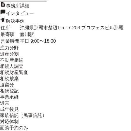
事務所詳細
インタビュー
解決事例
住所
沖縄県那覇市楚辺1-5-17-203 プロフェスビル那覇
最寄駅
壺川駅
営業時間
平日 9:00〜18:00
注力分野
遺産分割
不動産相続
相続人調査
相続財産調査
相続放棄
遺留分
相続登記
事業承継
遺言
成年後見
家族信託（民事信託）
対応体制
面談予約のみ