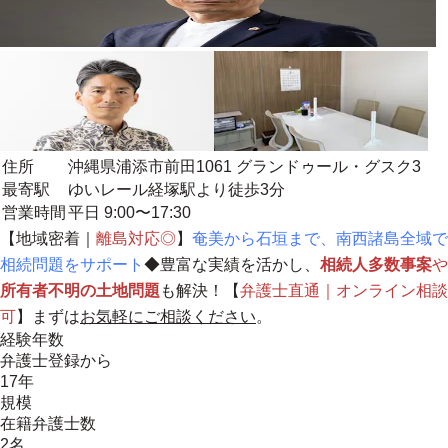
住所
沖縄県浦添市前田1061 グランドゥール・グスク3
最寄駅
ゆいレール経塚駅より徒歩3分
営業時間
平日 9:00〜17:30
【
地域密着
｜
離島対応◎
】
奄美から石垣まで、南西諸島全域で
相続問題をサポート
◆豊富な実績を活かし、
相続人多数事案
や
所有者不明の土地問題
も解決！【
弁護士直通｜オンライン相談
可
】まずは
お気軽にご相談ください
。
経験年数
弁護士登録から
17年
規模
在籍弁護士数
2名