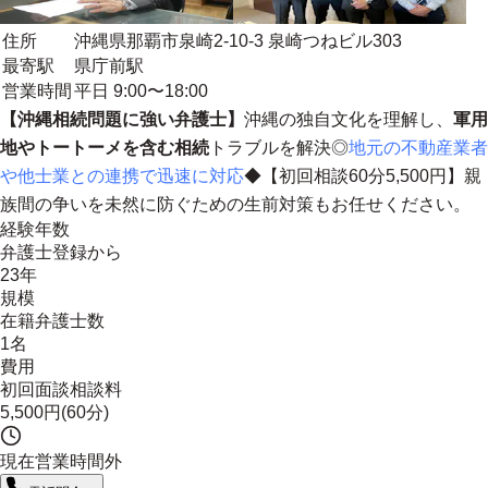
住所
沖縄県那覇市泉崎2-10-3 泉崎つねビル303
最寄駅
県庁前駅
営業時間
平日 9:00〜18:00
【沖縄相続問題に強い弁護士】
沖縄の独自文化を理解し、
軍用
地やトートーメを含む相続
トラブルを解決◎
地元の不動産業者
や他士業との連携で迅速に対応
◆【初回相談60分5,500円】親
族間の争いを未然に防ぐための生前対策もお任せください。
経験年数
弁護士登録から
23年
規模
在籍弁護士数
1名
費用
初回面談相談料
5,500円(60分)
現在営業時間外