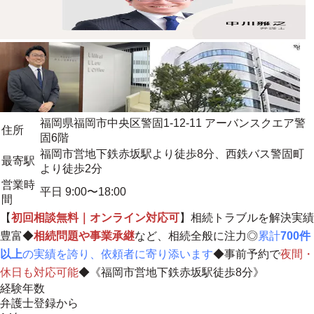
福岡県福岡市中央区警固1-12-11 アーバンスクエア警
住所
固6階
福岡市営地下鉄赤坂駅より徒歩8分、西鉄バス警固町
最寄駅
より徒歩2分
営業時
平日 9:00〜18:00
間
【
初回相談無料｜オンライン対応可
】相続トラブルを解決実績
豊富◆
相続問題や事業承継
など、相続全般に注力◎
累計
700件
以上
の実績を誇り、依頼者に寄り添います
◆事前予約で
夜間・
休日も対応可能
◆《福岡市営地下鉄赤坂駅徒歩8分》
経験年数
弁護士登録から