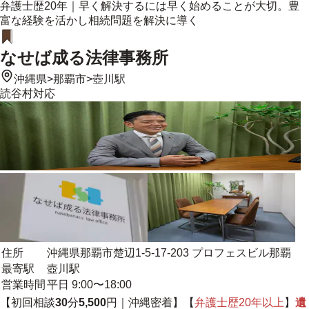
弁護士歴20年｜早く解決するには早く始めることが大切。豊
富な経験を活かし相続問題を解決に導く
なせば成る法律事務所
沖縄県
>
那覇市
>
壺川駅
読谷村
対応
住所
沖縄県那覇市楚辺1-5-17-203 プロフェスビル那覇
最寄駅
壺川駅
営業時間
平日 9:00〜18:00
【初回相談
30
分
5,500
円｜
沖縄密着
】【
弁護士歴20年以上
】
遺