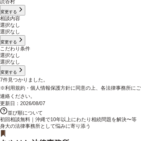
読谷村
変更する
相談内容
選択なし
選択なし
変更する
こだわり条件
選択なし
選択なし
変更する
7
件見つかりました。
※
利用規約
・
個人情報保護方針
に同意の上、各法律事務所にご
連絡ください。
更新日：
2026/08/07
並び順について
初回相談無料｜沖縄で10年以上にわたり相続問題を解決〜等
身大の法律事務所として悩みに寄り添う