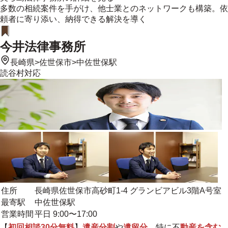
多数の相続案件を手がけ、他士業とのネットワークも構築。依
頼者に寄り添い、納得できる解決を導く
今井法律事務所
長崎県
>
佐世保市
>
中佐世保駅
読谷村
対応
住所
長崎県佐世保市高砂町1-4 グランビアビル3階A号室
最寄駅
中佐世保駅
営業時間
平日 9:00〜17:00
【
初回相談30分無料
】
遺産分割
や
遺留分
、特に不
動産を含む