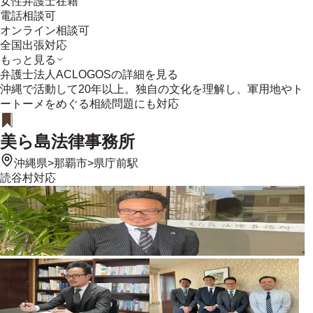
女性弁護士在籍
電話相談可
オンライン相談可
全国出張対応
もっと見る
弁護士法人ACLOGOS
の詳細を見る
沖縄で活動して20年以上。独自の文化を理解し、軍用地やト
ートーメをめぐる相続問題にも対応
美ら島法律事務所
沖縄県
>
那覇市
>
県庁前駅
読谷村
対応