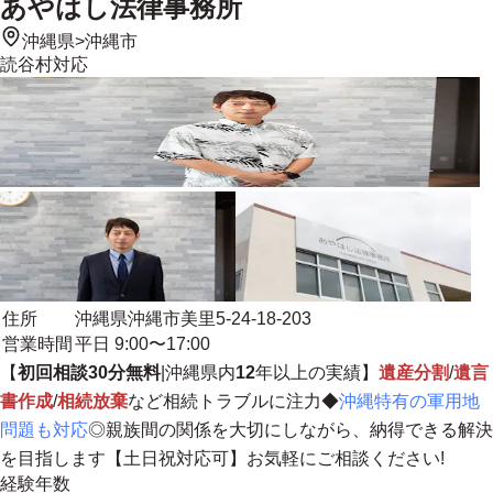
あやはし法律事務所
沖縄県
>
沖縄市
読谷村
対応
住所
沖縄県沖縄市美里5-24-18-203
営業時間
平日 9:00〜17:00
【
初回相談30分無料
|沖縄県内
12
年以上の実績】
遺産分割
/
遺言
書作成
/
相続放棄
など相続トラブルに注力◆
沖縄特有の軍用地
問題も対応
◎
親族間の関係を大切にしながら、納得できる解決
を目指します
【土日祝対応可】お気軽にご相談ください!
経験年数