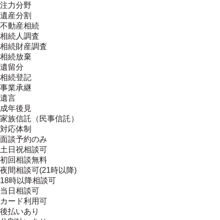
注力分野
遺産分割
不動産相続
相続人調査
相続財産調査
相続放棄
遺留分
相続登記
事業承継
遺言
成年後見
家族信託（民事信託）
対応体制
面談予約のみ
土日祝相談可
初回相談無料
夜間相談可(21時以降)
18時以降相談可
当日相談可
カード利用可
後払いあり