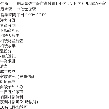
住所
長崎県佐世保市高砂町1-4 グランビアビル3階A号室
最寄駅
中佐世保駅
営業時間
平日 9:00〜17:00
注力分野
遺産分割
不動産相続
相続人調査
相続財産調査
相続放棄
遺留分
相続登記
事業承継
遺言
成年後見
家族信託（民事信託）
対応体制
面談予約のみ
土日祝相談可
初回相談無料
夜間相談可(21時以降)
18時以降相談可