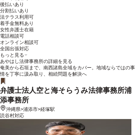
後払いあり
分割払いあり
法テラス利用可
着手金無料あり
女性弁護士在籍
電話相談可
オンライン相談可
全国出張対応
もっと見る
あやはし法律事務所
の詳細を見る
奄美から石垣まで、南西諸島全域をカバー。地域ならではの事
情を丁寧に汲み取り、相続問題を解決へ
弁護士法人空と海そらうみ法律事務所浦
添事務所
沖縄県
>
浦添市
>
経塚駅
読谷村
対応