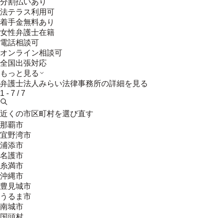
分割払いあり
法テラス利用可
着手金無料あり
女性弁護士在籍
電話相談可
オンライン相談可
全国出張対応
もっと見る
弁護士法人みらい法律事務所
の詳細を見る
1
-
7
/
7
近くの市区町村を選び直す
那覇市
宜野湾市
浦添市
名護市
糸満市
沖縄市
豊見城市
うるま市
南城市
国頭村