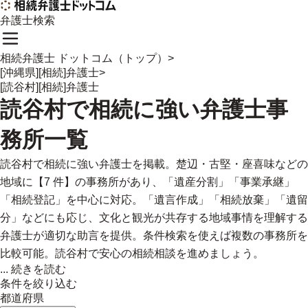
弁護士検索
相続弁護士 ドットコム（トップ）
>
[沖縄県][相続]弁護士
>
[読谷村][相続]弁護士
読谷村
で
相続に強い
弁護士事
務所一覧
読谷村で相続に強い弁護士を掲載。楚辺・古堅・座喜味などの
地域に【7 件】の事務所があり、「遺産分割」「事業承継」
「相続登記」を中心に対応。「遺言作成」「相続放棄」「遺留
分」などにも応じ、文化と観光が共存する地域事情を理解する
弁護士が適切な助言を提供。条件検索を使えば複数の事務所を
比較可能。読谷村で安心の相続相談を進めましょう。
...
続きを読む
条件を絞り込む
都道府県