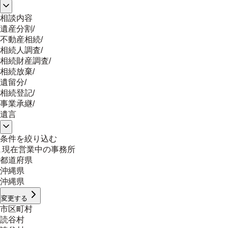
相談内容
遺産分割
/
不動産相続
/
相続人調査
/
相続財産調査
/
相続放棄
/
遺留分
/
相続登記
/
事業承継
/
遺言
条件を絞り込む
現在営業中の事務所
都道府県
沖縄県
沖縄県
変更する
市区町村
読谷村