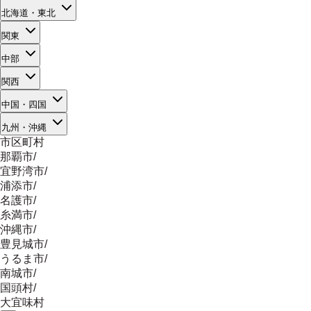
北海道・東北
関東
中部
関西
中国・四国
九州・沖縄
市区町村
那覇市
/
宜野湾市
/
浦添市
/
名護市
/
糸満市
/
沖縄市
/
豊見城市
/
うるま市
/
南城市
/
国頭村
/
大宜味村