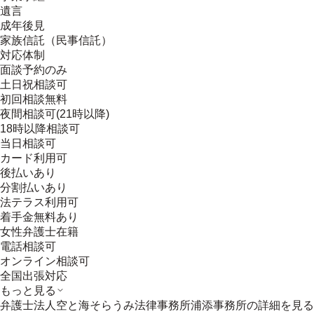
遺言
成年後見
家族信託（民事信託）
対応体制
面談予約のみ
土日祝相談可
初回相談無料
夜間相談可(21時以降)
18時以降相談可
当日相談可
カード利用可
後払いあり
分割払いあり
法テラス利用可
着手金無料あり
女性弁護士在籍
電話相談可
オンライン相談可
全国出張対応
もっと見る
弁護士法人空と海そらうみ法律事務所浦添事務所
の詳細を見る