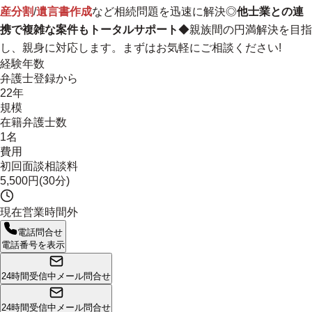
産分割
/
遺言書作成
など相続問題を迅速に解決◎
他士業との連
携で複雑な案件もトータルサポート
◆親族間の円満解決を目指
し、親身に対応します。まずはお気軽にご相談ください!
経験年数
弁護士登録から
22年
規模
在籍弁護士数
1名
費用
初回面談相談料
5,500円(30分)
現在営業時間外
電話問合せ
電話番号を表示
24時間受信中
メール問合せ
24時間受信中
メール問合せ