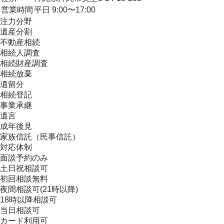
営業時間
平日 9:00〜17:00
注力分野
遺産分割
不動産相続
相続人調査
相続財産調査
相続放棄
遺留分
相続登記
事業承継
遺言
成年後見
家族信託（民事信託）
対応体制
面談予約のみ
土日祝相談可
初回相談無料
夜間相談可(21時以降)
18時以降相談可
当日相談可
カード利用可