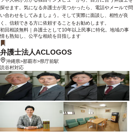
探せます。気になる弁護士が見つかったら、電話やメールで問
い合わせをしてみましょう。そして実際に面談し、相性が良
く、信頼できる方に依頼することをお勧めします。
初回相談無料｜弁護士として10年以上民事に特化。地域の事
情も熟知し、公平な相続を目指します
弁護士法人ACLOGOS
沖縄県
>
那覇市
>
県庁前駅
読谷村
対応