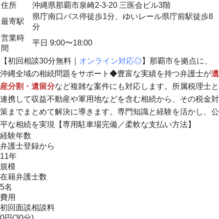
住所
沖縄県那覇市泉崎2-3-20 三医会ビル3階
県庁南口バス停徒歩1分、ゆいレール県庁前駅徒歩8
最寄駅
分
営業時
平日 9:00〜18:00
間
【初回相談30分無料｜
オンライン対応◎
】
那覇市を拠点に、
沖縄全域の相続問題をサポート
◆豊富な実績を持つ弁護士が
遺
産分割・遺留分
など複雑な案件にも対応します。所属税理士と
連携して収益不動産や軍用地などを含む相続から、その税金対
策までまとめて解決に導きます。専門知識と経験を活かし、公
平な相続を実現【専用駐車場完備／柔軟な支払い方法】
経験年数
弁護士登録から
11年
規模
在籍弁護士数
5名
費用
初回面談相談料
0円(30分)