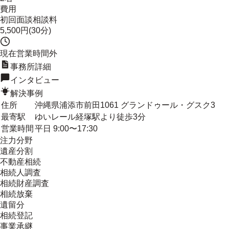
費用
初回面談相談料
5,500円(30分)
現在営業時間外
事務所詳細
インタビュー
解決事例
住所
沖縄県浦添市前田1061 グランドゥール・グスク3
最寄駅
ゆいレール経塚駅より徒歩3分
営業時間
平日 9:00〜17:30
注力分野
遺産分割
不動産相続
相続人調査
相続財産調査
相続放棄
遺留分
相続登記
事業承継