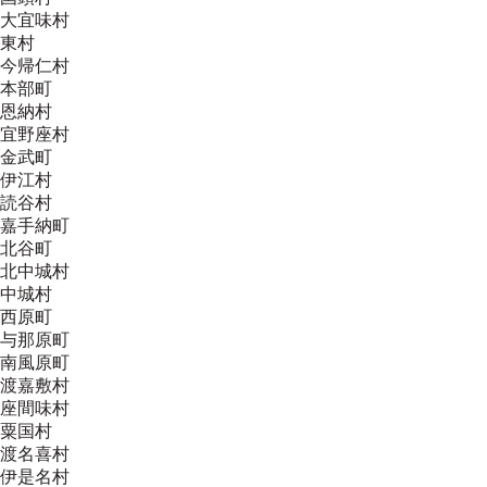
大宜味村
東村
今帰仁村
本部町
恩納村
宜野座村
金武町
伊江村
読谷村
嘉手納町
北谷町
北中城村
中城村
西原町
与那原町
南風原町
渡嘉敷村
座間味村
粟国村
渡名喜村
伊是名村