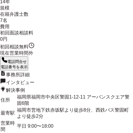
14年
規模
在籍弁護士数
7名
費用
初回面談相談料
0円
初回相談無料
現在営業時間外
電話問合せ
電話番号を表示
事務所詳細
インタビュー
解決事例
福岡県福岡市中央区警固1-12-11 アーバンスクエア警
住所
固6階
福岡市営地下鉄赤坂駅より徒歩8分、西鉄バス警固町
最寄駅
より徒歩2分
営業時
平日 9:00〜18:00
間