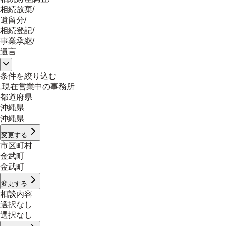
相続放棄
/
遺留分
/
相続登記
/
事業承継
/
遺言
条件を絞り込む
現在営業中の事務所
都道府県
沖縄県
沖縄県
変更する
市区町村
金武町
金武町
変更する
相談内容
選択なし
選択なし