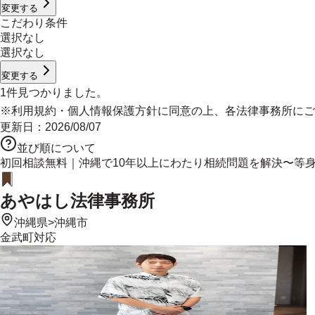
変更する
こだわり条件
選択なし
選択なし
変更する
1
件見つかりました。
※
利用規約
・
個人情報保護方針
に同意の上、各法律事務所にご
更新日：
2026/08/07
並び順について
初回相談無料｜沖縄で10年以上にわたり相続問題を解決〜等
あやはし法律事務所
沖縄県
>
沖縄市
金武町
対応