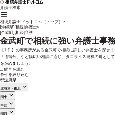
弁護士検索
相続弁護士 ドットコム（トップ）
>
[沖縄県][相続]弁護士
>
[金武町][相続]弁護士
金武町
で
相続に強い
弁護士事
【1 件】の事務所がある金武町で相続に詳しい弁護士を探せ
「遺留分」など幅広い相談に応じ、タコライス発祥の町として
を進めましょう。
...
続きを読む
条件を絞り込む
都道府県
北海道・東北
関東
中部
関西