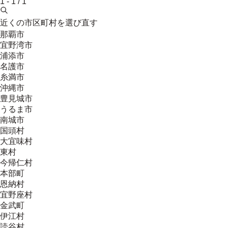
1
-
1
/
1
近くの市区町村を選び直す
那覇市
宜野湾市
浦添市
名護市
糸満市
沖縄市
豊見城市
うるま市
南城市
国頭村
大宜味村
東村
今帰仁村
本部町
恩納村
宜野座村
金武町
伊江村
読谷村