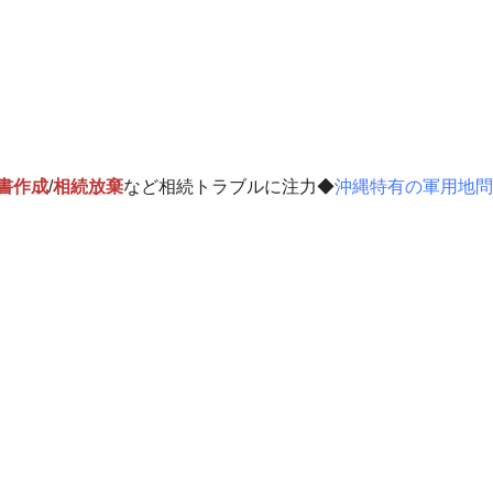
書作成
/
相続放棄
など相続トラブルに注力◆
沖縄特有の軍用地問