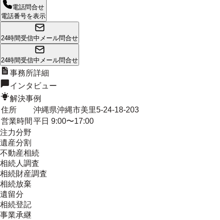
電話問合せ
電話番号を表示
24時間受信中
メール問合せ
24時間受信中
メール問合せ
事務所詳細
インタビュー
解決事例
住所
沖縄県沖縄市美里5-24-18-203
営業時間
平日 9:00〜17:00
注力分野
遺産分割
不動産相続
相続人調査
相続財産調査
相続放棄
遺留分
相続登記
事業承継