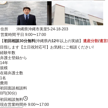
住所
沖縄県沖縄市美里5-24-18-203
営業時間
平日 9:00〜17:00
【
初回相談30分無料
|沖縄県内
12
年以上の実績】
遺産分割
/
遺言
目指します
【土日祝対応可】お気軽にご相談ください!
経験年数
弁護士登録から
14年
規模
在籍弁護士数
1名
費用
初回面談相談料
0円(30分)
初回相談無料
現在営業時間外
9:00〜17:00