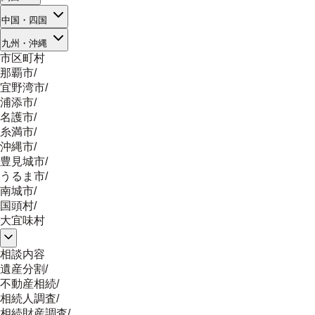
中国・四国
九州・沖縄
市区町村
那覇市
/
宜野湾市
/
浦添市
/
名護市
/
糸満市
/
沖縄市
/
豊見城市
/
うるま市
/
南城市
/
国頭村
/
大宜味村
相談内容
遺産分割
/
不動産相続
/
相続人調査
/
相続財産調査
/