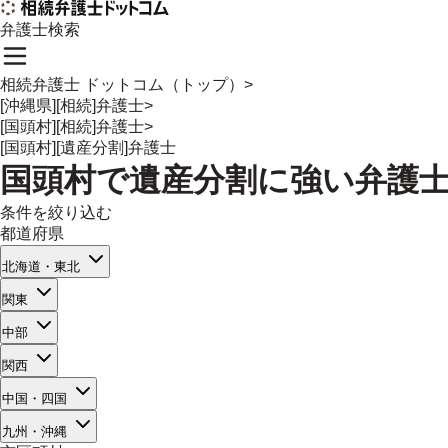
弁護士検索
相続弁護士 ドットコム（トップ）
>
[沖縄県][相続]弁護士
>
[国頭村][相続]弁護士
>
[国頭村][遺産分割]弁護士
国頭村
で
遺産分割
に強い
弁護
条件を絞り込む
都道府県
北海道・東北
関東
中部
関西
中国・四国
九州・沖縄