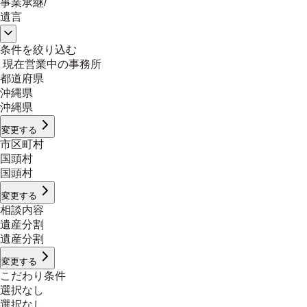
事業承継
/
遺言
条件を絞り込む
現在営業中の事務所
都道府県
沖縄県
沖縄県
変更する
市区町村
国頭村
国頭村
変更する
相談内容
遺産分割
遺産分割
変更する
こだわり条件
選択なし
選択なし