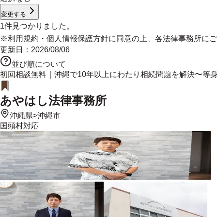
変更する
1
件見つかりました。
※
利用規約
・
個人情報保護方針
に同意の上、各法律事務所にご
更新日：
2026/08/06
並び順について
初回相談無料｜沖縄で10年以上にわたり相続問題を解決〜等
あやはし法律事務所
沖縄県
>
沖縄市
国頭村
対応