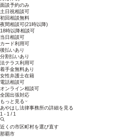
面談予約のみ
土日祝相談可
初回相談無料
夜間相談可(21時以降)
18時以降相談可
当日相談可
カード利用可
後払いあり
分割払いあり
法テラス利用可
着手金無料あり
女性弁護士在籍
電話相談可
オンライン相談可
全国出張対応
もっと見る
あやはし法律事務所
の詳細を見る
1
-
1
/
1
近くの市区町村を選び直す
那覇市