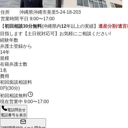
住所
沖縄県沖縄市美里5-24-18-203
営業時間
平日 9:00〜17:00
【
初回相談30分無料
|沖縄県内
12
年以上の実績】
遺産分割
/
遺言
目指します
【土日祝対応可】お気軽にご相談ください!
経験年数
弁護士登録から
14年
規模
在籍弁護士数
1名
費用
初回面談相談料
0円(30分)
初回相談無料
現在営業中
9:00〜17:00
電話問合せ
電話番号を表示
24時間受信中
メール問合せ