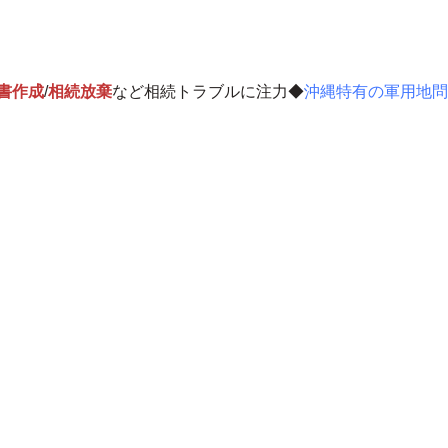
書作成
/
相続放棄
など相続トラブルに注力◆
沖縄特有の軍用地問