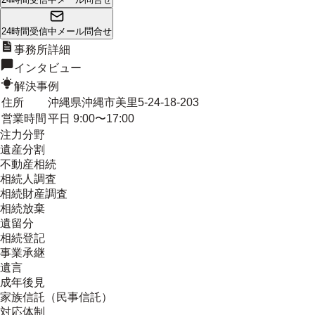
24時間受信中
メール問合せ
事務所詳細
インタビュー
解決事例
住所
沖縄県沖縄市美里5-24-18-203
営業時間
平日 9:00〜17:00
注力分野
遺産分割
不動産相続
相続人調査
相続財産調査
相続放棄
遺留分
相続登記
事業承継
遺言
成年後見
家族信託（民事信託）
対応体制