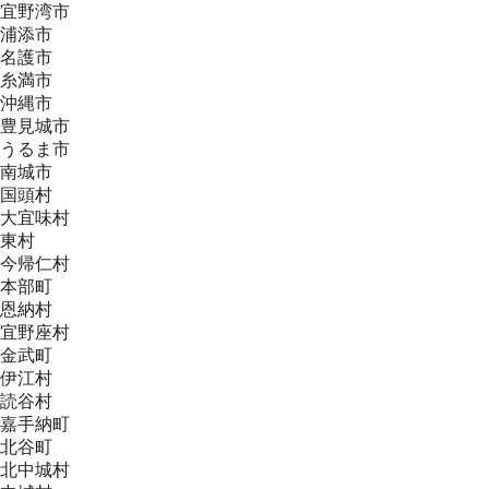
宜野湾市
浦添市
名護市
糸満市
沖縄市
豊見城市
うるま市
南城市
国頭村
大宜味村
東村
今帰仁村
本部町
恩納村
宜野座村
金武町
伊江村
読谷村
嘉手納町
北谷町
北中城村