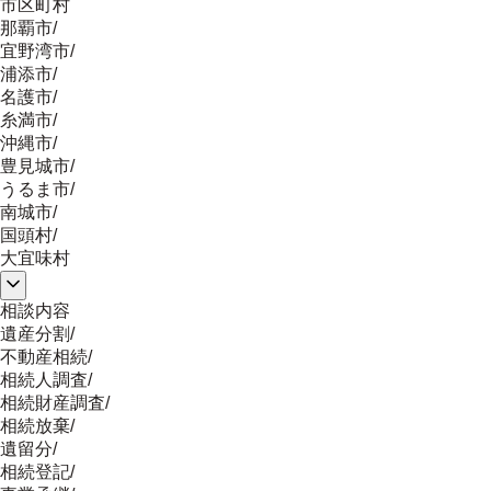
市区町村
那覇市
/
宜野湾市
/
浦添市
/
名護市
/
糸満市
/
沖縄市
/
豊見城市
/
うるま市
/
南城市
/
国頭村
/
大宜味村
相談内容
遺産分割
/
不動産相続
/
相続人調査
/
相続財産調査
/
相続放棄
/
遺留分
/
相続登記
/