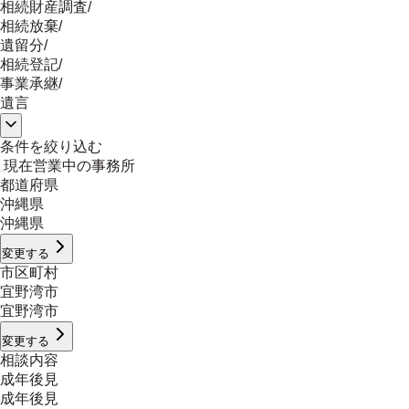
相続財産調査
/
相続放棄
/
遺留分
/
相続登記
/
事業承継
/
遺言
条件を絞り込む
現在営業中の事務所
都道府県
沖縄県
沖縄県
変更する
市区町村
宜野湾市
宜野湾市
変更する
相談内容
成年後見
成年後見