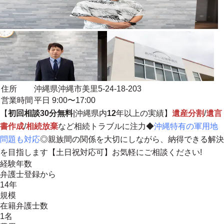
住所
沖縄県沖縄市美里5-24-18-203
営業時間
平日 9:00〜17:00
【
初回相談30分無料
|沖縄県内
12
年以上の実績】
遺産分割
/
遺言
書作成
/
相続放棄
など相続トラブルに注力◆
沖縄特有の軍用地
問題も対応
◎
親族間の関係を大切にしながら、納得できる解決
を目指します
【土日祝対応可】お気軽にご相談ください!
経験年数
弁護士登録から
14年
規模
在籍弁護士数
1名