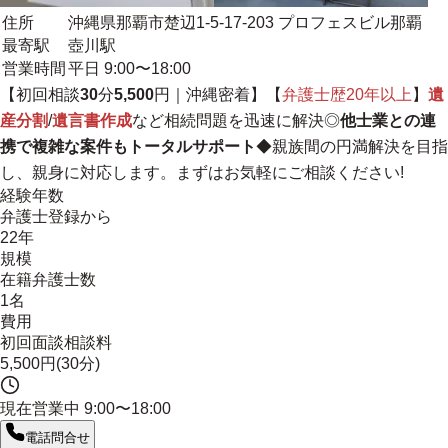
住所
沖縄県那覇市楚辺1-5-17-203 プロフェスビル那覇
最寄駅
壺川駅
営業時間
平日 9:00〜18:00
【初回相談
30
分
5,500
円｜
沖縄密着
】【
弁護士歴20年以上
】
遺
産分割
/
遺言書作成
など相続問題を迅速に解決◎
他士業との連
携で複雑な案件もトータルサポート
◆親族間の円満解決を目指
し、親身に対応します。まずはお気軽にご相談ください!
経験年数
弁護士登録から
22年
規模
在籍弁護士数
1名
費用
初回面談相談料
5,500円(30分)
現在営業中
9:00〜18:00
電話問合せ