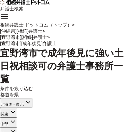
弁護士検索
相続弁護士 ドットコム（トップ）
>
[沖縄県][相続]弁護士
>
[宜野湾市][相続]弁護士
>
[宜野湾市][成年後見]弁護士
宜野湾市
で
成年後見
に強い
土
日祝相談可
の
弁護士事務所一
覧
条件を絞り込む
都道府県
北海道・東北
関東
中部