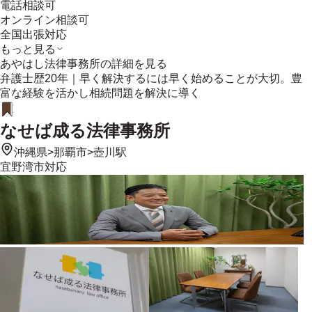
電話相談可
オンライン相談可
全国出張対応
もっと見る
あやはし法律事務所
の詳細を見る
弁護士歴20年｜早く解決するには早く始めることが大切。豊
富な経験を活かし相続問題を解決に導く
なせば成る法律事務所
沖縄県
>
那覇市
>
壺川駅
宜野湾市
対応