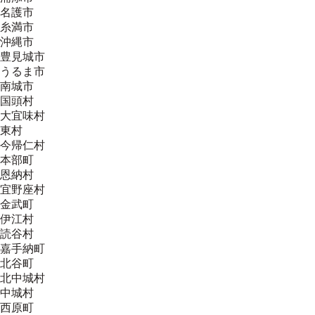
名護市
糸満市
沖縄市
豊見城市
うるま市
南城市
国頭村
大宜味村
東村
今帰仁村
本部町
恩納村
宜野座村
金武町
伊江村
読谷村
嘉手納町
北谷町
北中城村
中城村
西原町