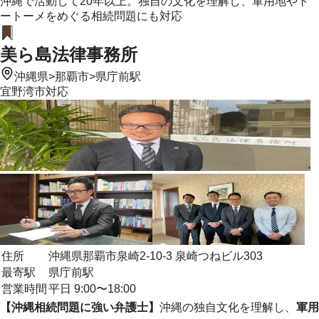
沖縄で活動して20年以上。独自の文化を理解し、軍用地やト
ートーメをめぐる相続問題にも対応
美ら島法律事務所
沖縄県
>
那覇市
>
県庁前駅
宜野湾市
対応
住所
沖縄県那覇市泉崎2-10-3 泉崎つねビル303
最寄駅
県庁前駅
営業時間
平日 9:00〜18:00
【沖縄相続問題に強い弁護士】
沖縄の独自文化を理解し、
軍用