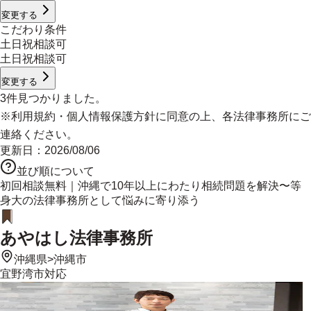
変更する
こだわり条件
土日祝相談可
土日祝相談可
変更する
3
件見つかりました。
※
利用規約
・
個人情報保護方針
に同意の上、各法律事務所にご
連絡ください。
更新日：
2026/08/06
並び順について
初回相談無料｜沖縄で10年以上にわたり相続問題を解決〜等
身大の法律事務所として悩みに寄り添う
あやはし法律事務所
沖縄県
>
沖縄市
宜野湾市
対応