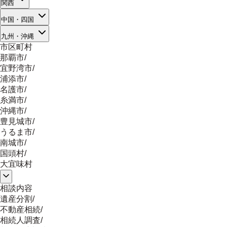
関西
中国・四国
九州・沖縄
市区町村
那覇市
/
宜野湾市
/
浦添市
/
名護市
/
糸満市
/
沖縄市
/
豊見城市
/
うるま市
/
南城市
/
国頭村
/
大宜味村
相談内容
遺産分割
/
不動産相続
/
相続人調査
/