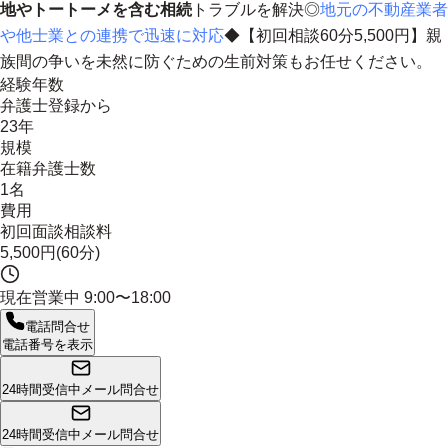
地やトートーメを含む相続
トラブルを解決◎
地元の不動産業者
や他士業との連携で迅速に対応
◆【初回相談60分5,500円】親
族間の争いを未然に防ぐための生前対策もお任せください。
経験年数
弁護士登録から
23年
規模
在籍弁護士数
1名
費用
初回面談相談料
5,500円(60分)
現在営業中
9:00〜18:00
電話問合せ
電話番号を表示
24時間受信中
メール問合せ
24時間受信中
メール問合せ