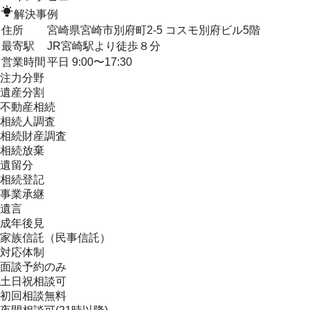
解決事例
住所
宮崎県宮崎市別府町2-5 コスモ別府ビル5階
最寄駅
JR宮崎駅より徒歩８分
営業時間
平日 9:00〜17:30
注力分野
遺産分割
不動産相続
相続人調査
相続財産調査
相続放棄
遺留分
相続登記
事業承継
遺言
成年後見
家族信託（民事信託）
対応体制
面談予約のみ
土日祝相談可
初回相談無料