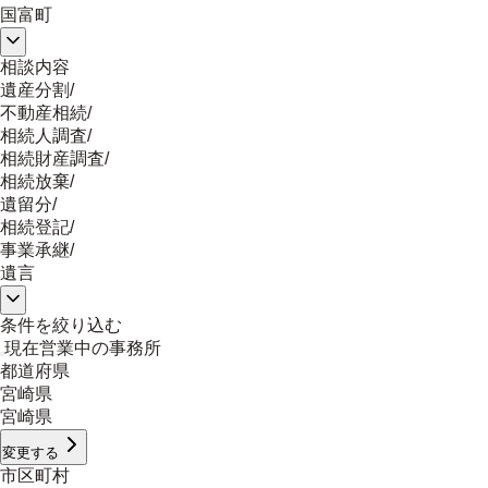
国富町
相談内容
遺産分割
/
不動産相続
/
相続人調査
/
相続財産調査
/
相続放棄
/
遺留分
/
相続登記
/
事業承継
/
遺言
条件を絞り込む
現在営業中の事務所
都道府県
宮崎県
宮崎県
変更する
市区町村