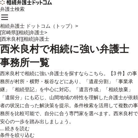
弁護士検索
相続弁護士 ドットコム（トップ）
>
[宮崎県][相続]弁護士
>
[西米良村][相続]弁護士
西米良村
で
相続に強い
弁護士
事務所一覧
西米良村で相続に強い弁護士を探すならこちら。【3 件】の事
務所が村所・横野・板谷などにあり、「遺産分割」「事業承
継」「相続登記」を中心に対応。「遺言作成」「相続放棄」
「遺留分」にも応じ、山間地域の特性を理解した弁護士が依頼
者の状況に合った解決策を提示。条件検索を活用して複数の事
務所を比較可能で、自分に合う専門家を選べます。西米良村で
安心の一歩を踏み出しましょう。
...
続きを読む
条件を絞り込む