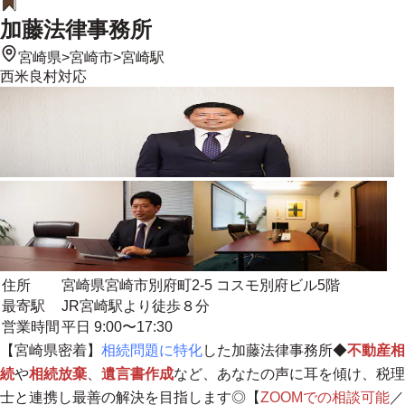
加藤法律事務所
宮崎県
>
宮崎市
>
宮崎駅
西米良村
対応
住所
宮崎県宮崎市別府町2-5 コスモ別府ビル5階
最寄駅
JR宮崎駅より徒歩８分
営業時間
平日 9:00〜17:30
【
宮崎県密着
】
相続問題に特化
した加藤法律事務所◆
不動産相
続
や
相続放棄
、
遺言書作成
など、あなたの声に耳を傾け、税理
士と連携し最善の解決を目指します◎【
ZOOMでの相談可能
／