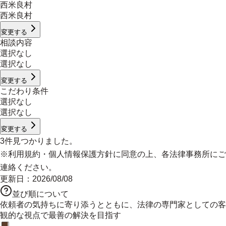
西米良村
西米良村
変更する
相談内容
選択なし
選択なし
変更する
こだわり条件
選択なし
選択なし
変更する
3
件見つかりました。
※
利用規約
・
個人情報保護方針
に同意の上、各法律事務所にご
連絡ください。
更新日：
2026/08/08
並び順について
依頼者の気持ちに寄り添うとともに、法律の専門家としての客
観的な視点で最善の解決を目指す