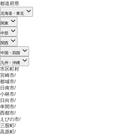
都道府県
北海道・東北
関東
中部
関西
中国・四国
九州・沖縄
市区町村
宮崎市
/
都城市
/
日南市
/
小林市
/
日向市
/
串間市
/
西都市
/
えびの市
/
三股町
/
高原町
/