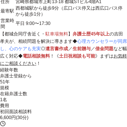
住所
宮崎県都城市上町13-18 都城STビル4階A1
西都城駅から徒歩9分（広口バス停又は西広口バス停
最寄駅
から徒歩1分）
営業時
平日 9:00〜17:30
間
【都城合同庁舎近く・
駐車場無料
】
弁護士歴45年以上
の吉田
孝夫が、相続問題を解決に導きます◆
心理カウンセラーが同席
し、心のケアも充実
◎
遺言書作成
／
生前贈与
／
借金問題
など幅
広く対応◆
電話相談無料
！《
土日祝相談も可能
》まずは
お気軽
にご相談ください
！
経験年数
弁護士登録から
51年
規模
在籍弁護士数
1名
費用
初回面談相談料
6,600円(30分)