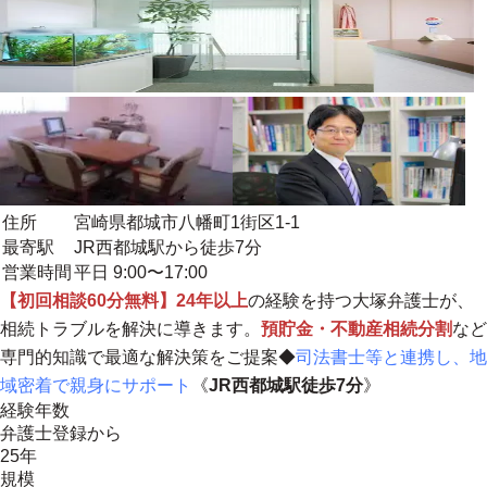
住所
宮崎県都城市八幡町1街区1-1
最寄駅
JR西都城駅から徒歩7分
営業時間
平日 9:00〜17:00
【初回相談60分無料】24年以上
の経験を持つ大塚弁護士が、
相続トラブルを解決に導きます。
預貯金・不動産相続分割
など
専門的知識で最適な解決策をご提案◆
司法書士等と連携し、地
域密着で親身にサポート
《
JR西都城駅徒歩7分
》
経験年数
弁護士登録から
25年
規模