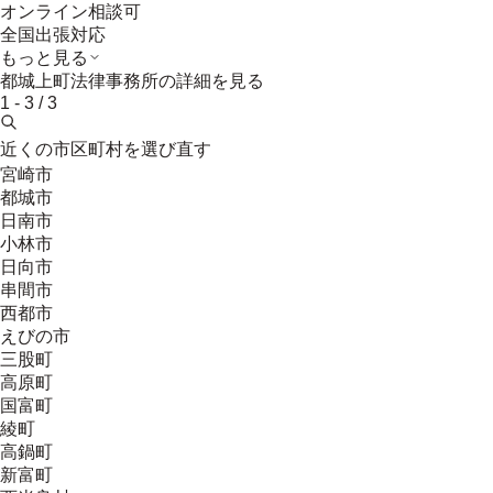
オンライン相談可
全国出張対応
もっと見る
都城上町法律事務所
の詳細を見る
1
-
3
/
3
近くの市区町村を選び直す
宮崎市
都城市
日南市
小林市
日向市
串間市
西都市
えびの市
三股町
高原町
国富町
綾町
高鍋町
新富町