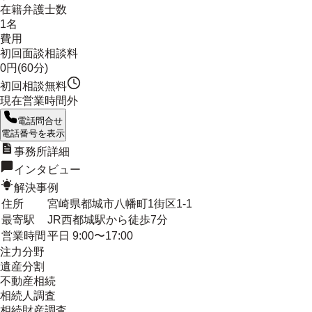
在籍弁護士数
1名
費用
初回面談相談料
0円(60分)
初回相談無料
現在営業時間外
電話問合せ
電話番号を表示
事務所詳細
インタビュー
解決事例
住所
宮崎県都城市八幡町1街区1-1
最寄駅
JR西都城駅から徒歩7分
営業時間
平日 9:00〜17:00
注力分野
遺産分割
不動産相続
相続人調査
相続財産調査