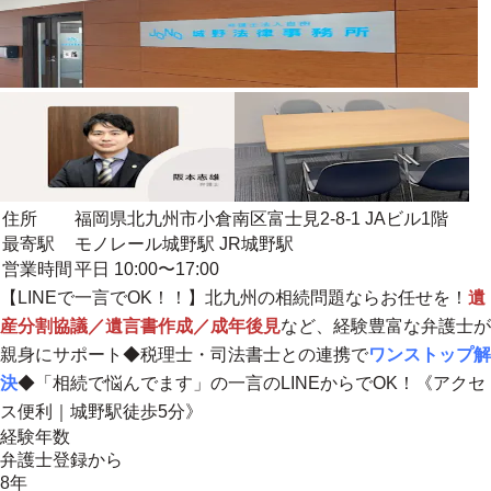
住所
福岡県北九州市小倉南区富士見2-8-1 JAビル1階
最寄駅
モノレール城野駅 JR城野駅
営業時間
平日 10:00〜17:00
【LINEで一言でOK！！】北九州の相続問題ならお任せを！
遺
産分割協議／遺言書作成／成年後見
など、経験豊富な弁護士が
親身にサポート◆税理士・司法書士との連携で
ワンストップ解
決
◆
「相続で悩んでます」の一言のLINEからでOK！
《アクセ
ス便利｜城野駅徒歩5分》
経験年数
弁護士登録から
8年