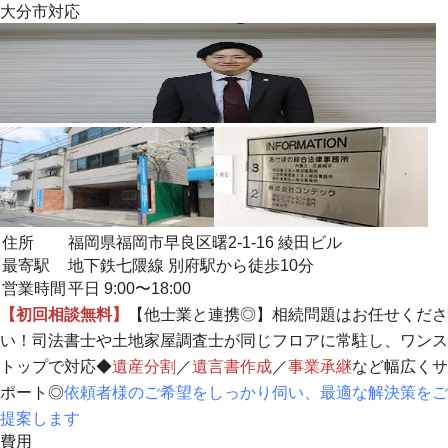
大分市
対応
住所
福岡県福岡市早良区曙2-1-16 綾田ビル
最寄駅
地下鉄七隈線 別府駅から徒歩10分
営業時間
平日 9:00〜18:00
【初回相談無料】
【
他士業と連携◎
】相続問題はお任せくださ
い！司法書士や土地家屋調査士が同じフロアに常駐し、
ワンス
トップ
で対応◆
遺産分割
／
遺言書作成
／
事業承継
など幅広くサ
ポート◎
依頼者様のご希望をしっかり伺い、最適な解決策をご
提案します
費用