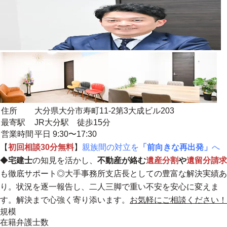
住所
大分県大分市寿町11-2第3大成ビル203
最寄駅
JR大分駅 徒歩15分
営業時間
平日 9:30〜17:30
【
初回相談30分無料
】
親族間の対立を
「前向きな再出発」
へ
◆
宅建士
の知見を活かし、
不動産が絡む
遺産分割
や
遺留分請求
も徹底サポート◎大手事務所支店長としての豊富な解決実績あ
り。状況を逐一報告し、二人三脚で重い不安を安心に変えま
す。
解決まで心強く寄り添います。
お気軽にご相談ください！
規模
在籍弁護士数