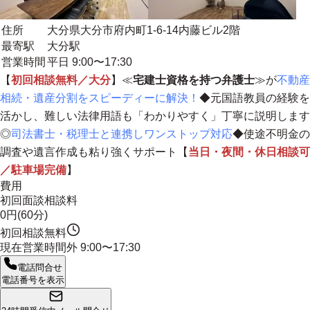
住所
大分県大分市府内町1-6-14内藤ビル2階
最寄駅
大分駅
営業時間
平日 9:00〜17:30
【
初回相談無料／大分
】≪
宅建士資格を持つ弁護士
≫が
不動産
相続・遺産分割をスピーディーに解決！
◆元国語教員の経験を
活かし、難しい法律用語も「わかりやすく」丁寧に説明します
◎
司法書士・税理士と連携しワンストップ対応
◆
使途不明金の
調査や遺言作成も粘り強くサポート
【
当日・夜間・休日相談可
／駐車場完備
】
費用
初回面談相談料
0円(60分)
初回相談無料
現在営業時間外
9:00〜17:30
電話問合せ
電話番号を表示