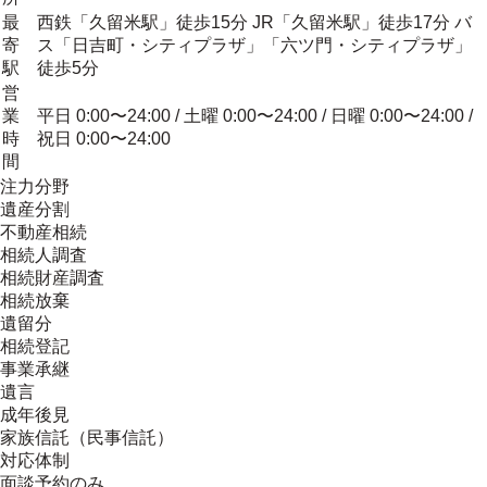
最
西鉄「久留米駅」徒歩15分 JR「久留米駅」徒歩17分 バ
寄
ス「日吉町・シティプラザ」「六ツ門・シティプラザ」
駅
徒歩5分
営
業
平日 0:00〜24:00 / 土曜 0:00〜24:00 / 日曜 0:00〜24:00 /
時
祝日 0:00〜24:00
間
注力分野
遺産分割
不動産相続
相続人調査
相続財産調査
相続放棄
遺留分
相続登記
事業承継
遺言
成年後見
家族信託（民事信託）
対応体制
面談予約のみ