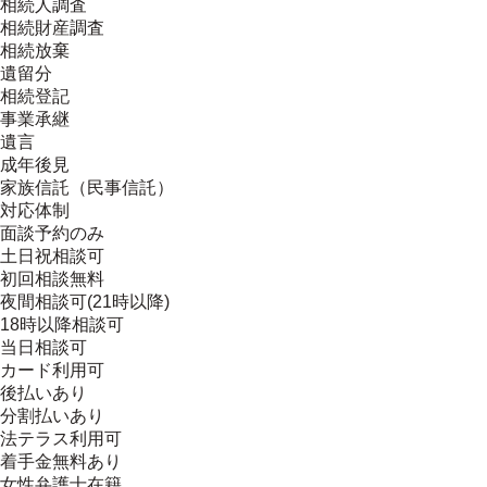
相続人調査
相続財産調査
相続放棄
遺留分
相続登記
事業承継
遺言
成年後見
家族信託（民事信託）
対応体制
面談予約のみ
土日祝相談可
初回相談無料
夜間相談可(21時以降)
18時以降相談可
当日相談可
カード利用可
後払いあり
分割払いあり
法テラス利用可
着手金無料あり
女性弁護士在籍