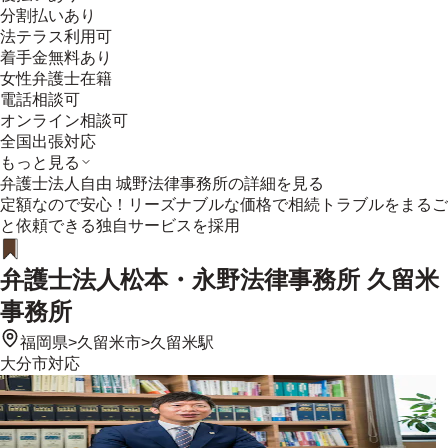
分割払いあり
法テラス利用可
着手金無料あり
女性弁護士在籍
電話相談可
オンライン相談可
全国出張対応
もっと見る
弁護士法人自由 城野法律事務所
の詳細を見る
定額なので安心！リーズナブルな価格で相続トラブルをまるご
と依頼できる独自サービスを採用
弁護士法人松本・永野法律事務所 久留米
事務所
福岡県
>
久留米市
>
久留米駅
大分市
対応