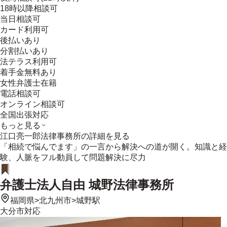
18時以降相談可
当日相談可
カード利用可
後払いあり
分割払いあり
法テラス利用可
着手金無料あり
女性弁護士在籍
電話相談可
オンライン相談可
全国出張対応
もっと見る
江口亮一郎法律事務所
の詳細を見る
「相続で悩んでます」の一言から解決への道が開く。知識と経
験、人脈をフル動員して問題解決に尽力
弁護士法人自由 城野法律事務所
福岡県
>
北九州市
>
城野駅
大分市
対応