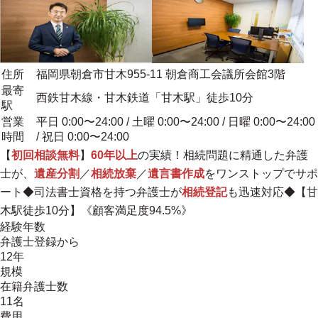
住所
福岡県朝倉市甘木955-11 朝倉商工会議所会館3階
最寄
西鉄甘木線・甘木鉄道「甘木駅」徒歩10分
駅
営業
平日 0:00〜24:00 / 土曜 0:00〜24:00 / 日曜 0:00〜24:00
時間
/ 祝日 0:00〜24:00
【
初回相談無料
】
60年以上
の実績！相続問題に精通した弁護
士が、
遺産分割
／
相続放棄
／
遺言書作成
を
ワンストップ
でサポ
ート◆司法書士資格を持つ弁護士が
相続登記
も迅速対応◆【甘
木駅徒歩10分】《顧客満足度94.5%》
経験年数
弁護士登録から
12年
規模
在籍弁護士数
11名
費用