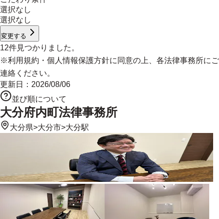
選択なし
選択なし
変更する
12
件見つかりました。
※
利用規約
・
個人情報保護方針
に同意の上、各法律事務所にご
連絡ください。
更新日：
2026/08/06
並び順について
大分府内町法律事務所
大分県
>
大分市
>
大分駅