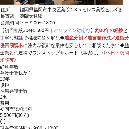
住所
福岡県福岡市中央区薬院4-3-5 セレス薬院ビル3階
最寄駅
薬院大通駅
営業時間
平日 9:00〜18:00
【初回相談30分5,500円｜
オンライン対応可
】
約20年の経験
と
丁寧な対話で相続問題を解決◆
遺産分割／遺言書作成／遺留分
侵害額請求
に注力◎複雑な案件も安心してご相談ください◆
他
士業との連携でワンストップサポート
《事案により
休日・夜間
相談可
》
経験年数
弁護士登録から
20年
規模
在籍弁護士数
2名
費用
初回面談相談料
5,500円(30分)
現在営業時間外
9:00〜18:00