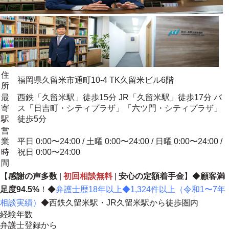
住
福岡県久留米市通町10-4 TK久留米ビル6階
所
最
西鉄「久留米駅」徒歩15分 JR「久留米駅」徒歩17分 バ
寄
ス「日吉町・シティプラザ」「六ツ門・シティプラザ」
駅
徒歩5分
営
業
平日 0:00〜24:00 / 土曜 0:00〜24:00 / 日曜 0:00〜24:00 /
時
祝日 0:00〜24:00
間
【
感謝の声多数
|
初回相談無料
|
安心の定額着手金
】◆
顧客満
足度94.5%
！◆
弁護士歴18年以上◆1,324件以上（令和1〜7年
相談実績）
◆西鉄久留米駅・JR久留米駅から徒歩圏内
経験年数
弁護士登録から