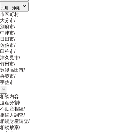
九州・沖縄
市区町村
大分市
/
別府市
/
中津市
/
日田市
/
佐伯市
/
臼杵市
/
津久見市
/
竹田市
/
豊後高田市
/
杵築市
/
宇佐市
相談内容
遺産分割
/
不動産相続
/
相続人調査
/
相続財産調査
/
相続放棄
/