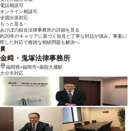
電話相談可
オンライン相談可
全国出張対応
もっと見る
あけぼの綜合法律事務所
の詳細を見る
約20年のキャリアに基づく知見と丁寧な対話が強み。事案に
即した対応で複雑な相続問題も解決へ
金﨑・鬼塚法律事務所
福岡県
>
福岡市
>
薬院大通駅
大分市
対応