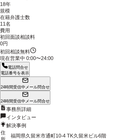
18年
規模
在籍弁護士数
11名
費用
初回面談相談料
0円
初回相談無料
現在営業中
0:00〜24:00
電話問合せ
電話番号を表示
24時間受信中
メール問合せ
24時間受信中
メール問合せ
事務所詳細
インタビュー
解決事例
住
福岡県久留米市通町10-4 TK久留米ビル6階
所