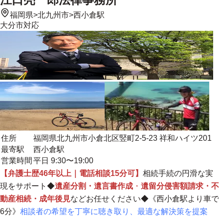
福岡県
>
北九州市
>
西小倉駅
大分市
対応
住所
福岡県北九州市小倉北区竪町2-5-23 祥和ハイツ201
最寄駅
西小倉駅
営業時間
平日 9:30〜19:00
【弁護士歴46年以上｜電話相談15分可】
相続手続の円滑な実
現をサポート◆
遺産分割・遺言書作成
・
遺留分侵害額請求・不
動産相続・成年後見
などお任せください◆《西小倉駅より車で
6分》
相談者の希望を丁寧に聴き取り、最適な解決策を提案