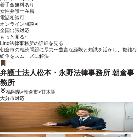
着手金無料あり
女性弁護士在籍
電話相談可
オンライン相談可
全国出張対応
もっと見る
Lino法律事務所
の詳細を見る
朝倉市の相続問題に尽力〜豊富な経験と知識を活かし、複雑な
紛争をスムーズに解決
弁護士法人松本・永野法律事務所 朝倉事
務所
福岡県
>
朝倉市
>
甘木駅
大分市
対応