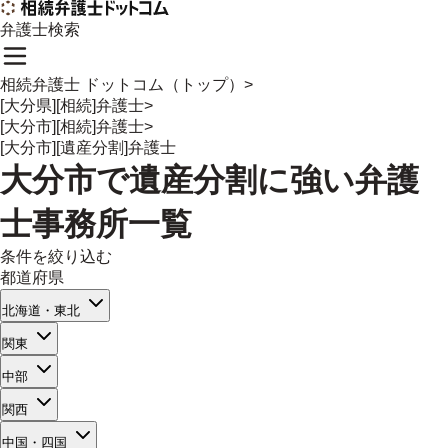
弁護士検索
相続弁護士 ドットコム（トップ）
>
[大分県][相続]弁護士
>
[大分市][相続]弁護士
>
[大分市][遺産分割]弁護士
大分市
で
遺産分割
に強い
弁護
士事務所一覧
条件を絞り込む
都道府県
北海道・東北
関東
中部
関西
中国・四国