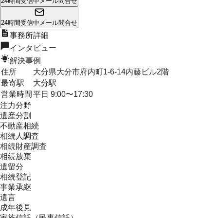
24時間受信中
メール問合せ
24時間受信中
メール問合せ
事務所詳細
インタビュー
解決事例
住所
大分県大分市府内町1-6-14内藤ビル2階
最寄駅
大分駅
営業時間
平日 9:00〜17:30
注力分野
遺産分割
不動産相続
相続人調査
相続財産調査
相続放棄
遺留分
相続登記
事業承継
遺言
成年後見
家族信託（民事信託）