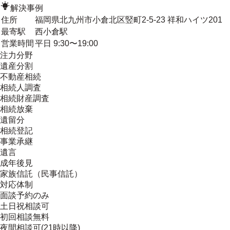
解決事例
住所
福岡県北九州市小倉北区竪町2-5-23 祥和ハイツ201
最寄駅
西小倉駅
営業時間
平日 9:30〜19:00
注力分野
遺産分割
不動産相続
相続人調査
相続財産調査
相続放棄
遺留分
相続登記
事業承継
遺言
成年後見
家族信託（民事信託）
対応体制
面談予約のみ
土日祝相談可
初回相談無料
夜間相談可(21時以降)