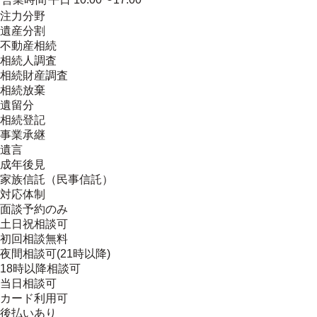
注力分野
遺産分割
不動産相続
相続人調査
相続財産調査
相続放棄
遺留分
相続登記
事業承継
遺言
成年後見
家族信託（民事信託）
対応体制
面談予約のみ
土日祝相談可
初回相談無料
夜間相談可(21時以降)
18時以降相談可
当日相談可
カード利用可
後払いあり