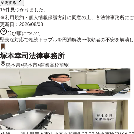
変更する
15
件見つかりました。
※
利用規約
・
個人情報保護方針
に同意の上、各法律事務所にご
更新日：
2026/08/08
並び順について
堅実な対応で相続トラブルを円満解決〜依頼者の不安を解消し
塚本幸司法律事務所
熊本県
>
熊本市
>
商業高校前駅