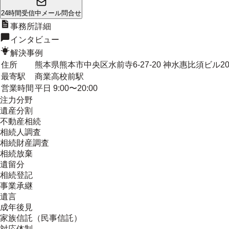
24時間受信中
メール問合せ
事務所詳細
インタビュー
解決事例
住所
熊本県熊本市中央区水前寺6-27-20 神水惠比須ビル20
最寄駅
商業高校前駅
営業時間
平日 9:00〜20:00
注力分野
遺産分割
不動産相続
相続人調査
相続財産調査
相続放棄
遺留分
相続登記
事業承継
遺言
成年後見
家族信託（民事信託）
対応体制