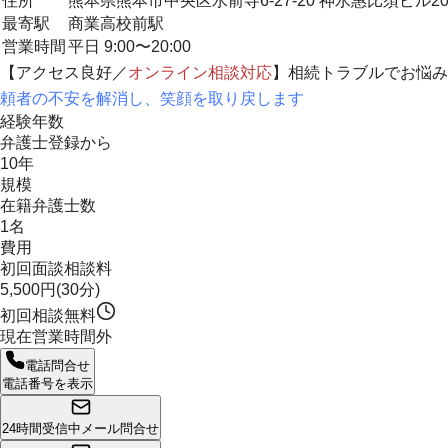
住所
熊本県熊本市中央区水前寺6-27-20 神水惠比須ビル20
最寄駅
商業高校前駅
営業時間
平日 9:00〜20:00
【アクセス良好／
オンライン相談対応
】相続トラブルでお悩み
頼者の不安を解消し、笑顔を取り戻します
経験年数
弁護士登録から
10年
規模
在籍弁護士数
1名
費用
初回面談相談料
5,500円(30分)
初回相談無料
現在営業時間外
電話問合せ
電話番号を表示
24時間受信中
メール問合せ