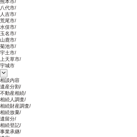
熊本市
/
八代市
/
人吉市
/
荒尾市
/
水俣市
/
玉名市
/
山鹿市
/
菊池市
/
宇土市
/
上天草市
/
宇城市
相談内容
遺産分割
/
不動産相続
/
相続人調査
/
相続財産調査
/
相続放棄
/
遺留分
/
相続登記
/
事業承継
/