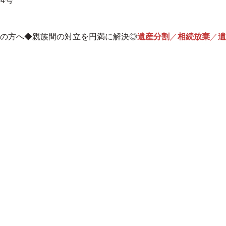
4号
の方へ◆親族間の対立を円満に解決◎
遺産分割
／
相続放棄
／
遺