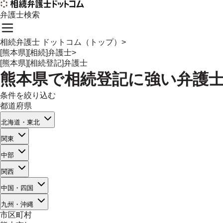
弁護士検索
相続弁護士 ドットコム（トップ）
>
[熊本県][相続]弁護士
>
[熊本県][相続登記]弁護士
熊本県
で
相続登記
に強い
弁護
条件を絞り込む
都道府県
北海道・東北
関東
中部
関西
中国・四国
九州・沖縄
市区町村