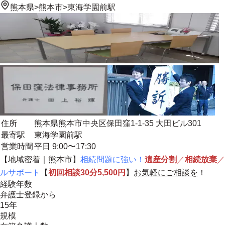
熊本県
>
熊本市
>
東海学園前駅
住所
熊本県熊本市中央区保田窪1-1-35 大田ビル301
最寄駅
東海学園前駅
営業時間
平日 9:00〜17:30
【
地域密着
｜熊本市】
相続問題に強い！
遺産分割
／
相続放棄
／
ルサポート
【
初回相談30分5,500円
】
お気軽にご相談を
！
経験年数
弁護士登録から
15年
規模