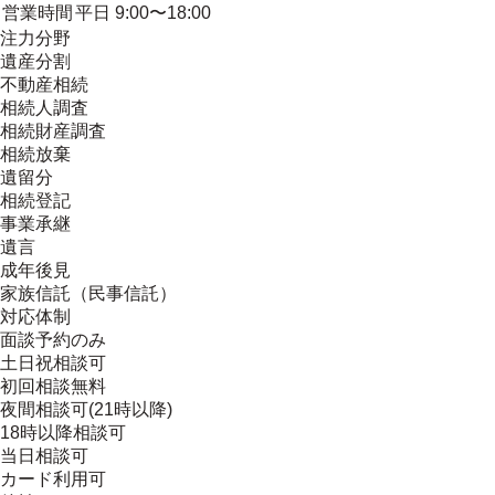
営業時間
平日 9:00〜18:00
注力分野
遺産分割
不動産相続
相続人調査
相続財産調査
相続放棄
遺留分
相続登記
事業承継
遺言
成年後見
家族信託（民事信託）
対応体制
面談予約のみ
土日祝相談可
初回相談無料
夜間相談可(21時以降)
18時以降相談可
当日相談可
カード利用可