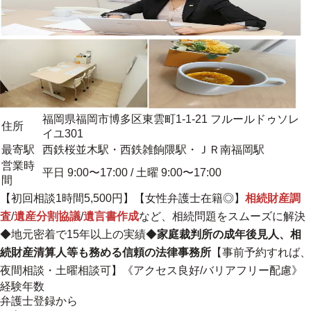
福岡県福岡市博多区東雲町1-1-21 フルールドゥソレ
住所
イユ301
最寄駅
西鉄桜並木駅・西鉄雑餉隈駅・ＪＲ南福岡駅
営業時
平日 9:00〜17:00 / 土曜 9:00〜17:00
間
【初回相談1時間5,500円】【女性弁護士在籍◎】
相続財産調
査
/
遺産分割協議
/
遺言書作成
など、相続問題をスムーズに解決
◆
地元密着で15年以上の実績
◆
家庭裁判所の成年後見人、相
続財産清算人等も務める信頼の法律事務所
【事前予約すれば、
夜間相談・土曜相談可】《アクセス良好/バリアフリー配慮》
経験年数
弁護士登録から