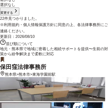
選択なし
変更する
22
件見つかりました。
※
利用規約
・
個人情報保護方針
に同意の上、各法律事務所にご
連絡ください。
更新日：
2026/08/10
並び順について
地元・熊本県で地域に密着した相続サポートを提供〜生前の対
策から紛争解決まで柔軟に対応
保田窪法律事務所
熊本県
>
熊本市
>
東海学園前駅