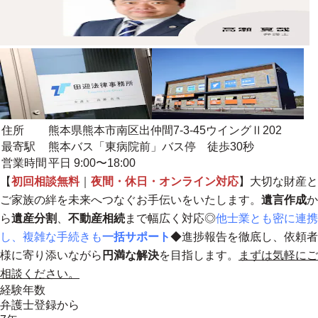
住所
熊本県熊本市南区出仲間7-3-45ウイングⅡ202
最寄駅
熊本バス「東病院前」バス停 徒歩30秒
営業時間
平日 9:00〜18:00
【
初回相談無料
｜
夜間・休日・オンライン対応
】大切な財産と
ご家族の絆を未来へつなぐお手伝いをいたします。
遺言作成
か
ら
遺産分割
、
不動産相続
まで幅広く対応◎
他士業とも密に連携
し、複雑な手続きも
一括サポート
◆
進捗報告を徹底し、依頼者
様に寄り添いながら
円満な解決
を目指します。
まずは気軽にご
相談ください。
経験年数
弁護士登録から