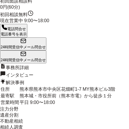
初回面談相談料
0円(60分)
初回相談無料
現在営業中
9:00〜18:00
電話問合せ
電話番号を表示
24時間受信中
メール問合せ
24時間受信中
メール問合せ
事務所詳細
インタビュー
解決事例
住所
熊本県熊本市中央区花畑町1-7 MY熊本ビル3階
最寄駅
熊本城・市役所前（熊本市電）から徒歩１分
営業時間
平日 9:00〜18:00
注力分野
遺産分割
不動産相続
相続人調査