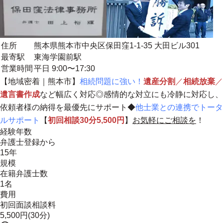
住所
熊本県熊本市中央区保田窪1-1-35 大田ビル301
最寄駅
東海学園前駅
営業時間
平日 9:00〜17:30
【
地域密着
｜熊本市】
相続問題に強い！
遺産分割
／
相続放棄
／
遺言書作成
など幅広く対応◎感情的な対立にも冷静に対応し、
依頼者様の納得を最優先にサポート
◆
他士業との連携でトータ
ルサポート
【
初回相談30分5,500円
】
お気軽にご相談を
！
経験年数
弁護士登録から
15年
規模
在籍弁護士数
1名
費用
初回面談相談料
5,500円(30分)