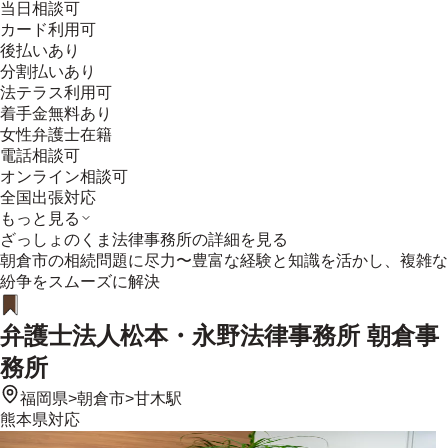
当日相談可
カード利用可
後払いあり
分割払いあり
法テラス利用可
着手金無料あり
女性弁護士在籍
電話相談可
オンライン相談可
全国出張対応
もっと見る
ざっしょのくま法律事務所
の詳細を見る
朝倉市の相続問題に尽力〜豊富な経験と知識を活かし、複雑な
紛争をスムーズに解決
弁護士法人松本・永野法律事務所 朝倉事
務所
福岡県
>
朝倉市
>
甘木駅
熊本県
対応