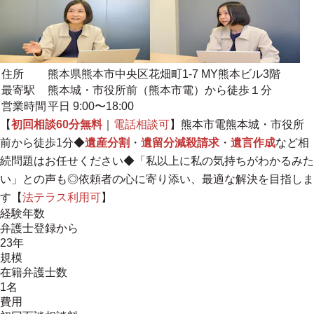
住所
熊本県熊本市中央区花畑町1-7 MY熊本ビル3階
最寄駅
熊本城・市役所前（熊本市電）から徒歩１分
営業時間
平日 9:00〜18:00
【
初回相談60分無料
｜
電話相談可
】熊本市電熊本城・市役所
前から徒歩1分◆
遺産分割
・
遺留分減殺請求
・
遺言作成
など相
続問題はお任せください◆「私以上に私の気持ちがわかるみた
い」との声も◎
依頼者の心に寄り添い、最適な解決を目指しま
す
【
法テラス利用可
】
経験年数
弁護士登録から
23年
規模
在籍弁護士数
1名
費用