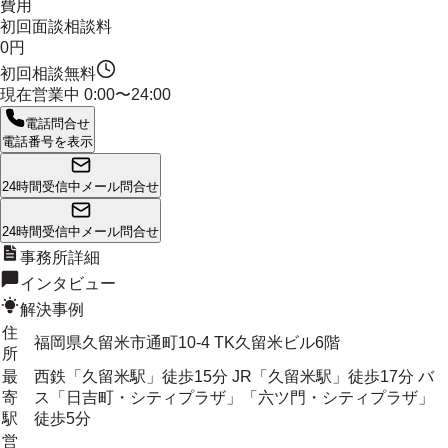
費用
初回面談相談料
0円
初回相談無料
現在営業中
0:00〜24:00
電話問合せ
電話番号を表示
24時間受信中
メール問合せ
24時間受信中
メール問合せ
事務所詳細
インタビュー
解決事例
住
福岡県久留米市通町10-4 TK久留米ビル6階
所
最
西鉄「久留米駅」徒歩15分 JR「久留米駅」徒歩17分 バ
寄
ス「日吉町・シティプラザ」「六ツ門・シティプラザ」
駅
徒歩5分
営