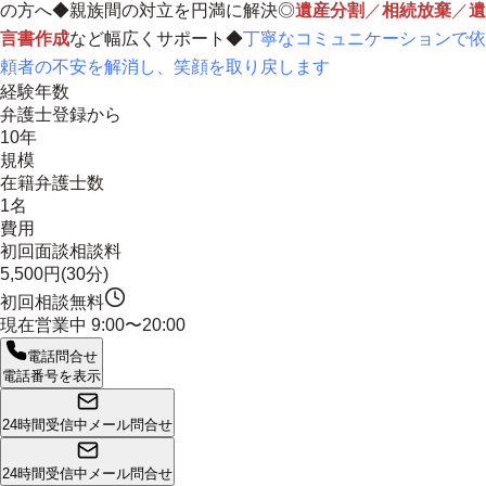
の方へ◆親族間の対立を円満に解決◎
遺産分割
／
相続放棄
／
遺
言書作成
など幅広くサポート◆
丁寧なコミュニケーションで依
頼者の不安を解消し、笑顔を取り戻します
経験年数
弁護士登録から
10年
規模
在籍弁護士数
1名
費用
初回面談相談料
5,500円(30分)
初回相談無料
現在営業中
9:00〜20:00
電話問合せ
電話番号を表示
24時間受信中
メール問合せ
24時間受信中
メール問合せ