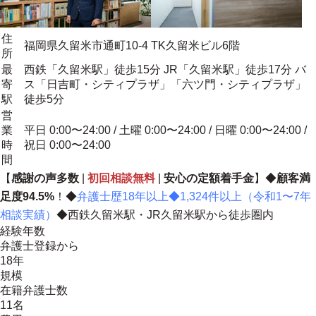
住
福岡県久留米市通町10-4 TK久留米ビル6階
所
最
西鉄「久留米駅」徒歩15分 JR「久留米駅」徒歩17分 バ
寄
ス「日吉町・シティプラザ」「六ツ門・シティプラザ」
駅
徒歩5分
営
業
平日 0:00〜24:00 / 土曜 0:00〜24:00 / 日曜 0:00〜24:00 /
時
祝日 0:00〜24:00
間
【
感謝の声多数
|
初回相談無料
|
安心の定額着手金
】◆
顧客満
足度94.5%
！◆
弁護士歴18年以上◆1,324件以上（令和1〜7年
相談実績）
◆西鉄久留米駅・JR久留米駅から徒歩圏内
経験年数
弁護士登録から
18年
規模
在籍弁護士数
11名