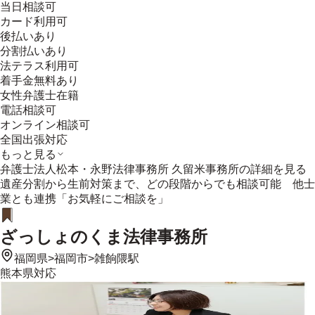
当日相談可
カード利用可
後払いあり
分割払いあり
法テラス利用可
着手金無料あり
女性弁護士在籍
電話相談可
オンライン相談可
全国出張対応
もっと見る
弁護士法人松本・永野法律事務所 久留米事務所
の詳細を見る
遺産分割から生前対策まで、どの段階からでも相談可能 他士
業とも連携「お気軽にご相談を」
ざっしょのくま法律事務所
福岡県
>
福岡市
>
雑餉隈駅
熊本県
対応