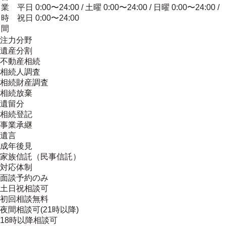
業
平日 0:00〜24:00 / 土曜 0:00〜24:00 / 日曜 0:00〜24:00 /
時
祝日 0:00〜24:00
間
注力分野
遺産分割
不動産相続
相続人調査
相続財産調査
相続放棄
遺留分
相続登記
事業承継
遺言
成年後見
家族信託（民事信託）
対応体制
面談予約のみ
土日祝相談可
初回相談無料
夜間相談可(21時以降)
18時以降相談可