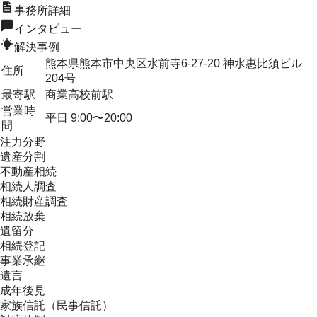
事務所詳細
インタビュー
解決事例
熊本県熊本市中央区水前寺6-27-20 神水惠比須ビル
住所
204号
最寄駅
商業高校前駅
営業時
平日 9:00〜20:00
間
注力分野
遺産分割
不動産相続
相続人調査
相続財産調査
相続放棄
遺留分
相続登記
事業承継
遺言
成年後見
家族信託（民事信託）