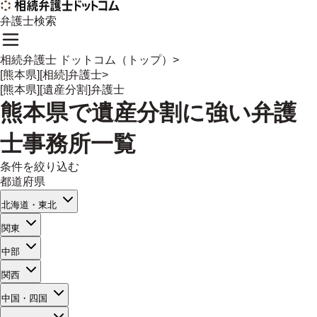
弁護士検索
相続弁護士 ドットコム（トップ）
>
[熊本県][相続]弁護士
>
[熊本県][遺産分割]弁護士
熊本県
で
遺産分割
に強い
弁護
士事務所一覧
条件を絞り込む
都道府県
北海道・東北
関東
中部
関西
中国・四国