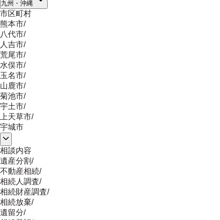
九州・沖縄
市区町村
熊本市
/
八代市
/
人吉市
/
荒尾市
/
水俣市
/
玉名市
/
山鹿市
/
菊池市
/
宇土市
/
上天草市
/
宇城市
相談内容
遺産分割
/
不動産相続
/
相続人調査
/
相続財産調査
/
相続放棄
/
遺留分
/