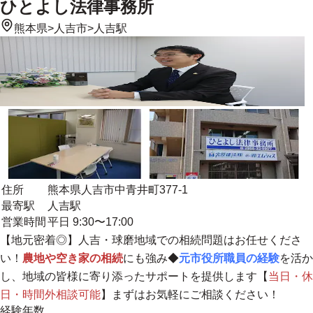
ひとよし法律事務所
熊本県
>
人吉市
>
人吉駅
住所
熊本県人吉市中青井町377-1
最寄駅
人吉駅
営業時間
平日 9:30〜17:00
【地元密着◎】
人吉・球磨地域での相続問題はお任せくださ
い！
農地や空き家の相続
にも強み◆
元市役所職員の経験
を活か
し、地域の皆様に寄り添ったサポートを提供します【
当日・休
日・時間外相談可能
】まずはお気軽にご相談ください！
経験年数