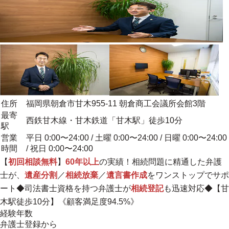
住所
福岡県朝倉市甘木955-11 朝倉商工会議所会館3階
最寄
西鉄甘木線・甘木鉄道「甘木駅」徒歩10分
駅
営業
平日 0:00〜24:00 / 土曜 0:00〜24:00 / 日曜 0:00〜24:00
時間
/ 祝日 0:00〜24:00
【
初回相談無料
】
60年以上
の実績！相続問題に精通した弁護
士が、
遺産分割
／
相続放棄
／
遺言書作成
を
ワンストップ
でサポ
ート◆司法書士資格を持つ弁護士が
相続登記
も迅速対応◆【甘
木駅徒歩10分】《顧客満足度94.5%》
経験年数
弁護士登録から