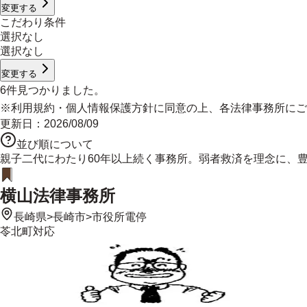
変更する
こだわり条件
選択なし
選択なし
変更する
6
件見つかりました。
※
利用規約
・
個人情報保護方針
に同意の上、各法律事務所にご
更新日：
2026/08/09
並び順について
親子二代にわたり60年以上続く事務所。弱者救済を理念に、
横山法律事務所
長崎県
>
長崎市
>
市役所電停
苓北町
対応