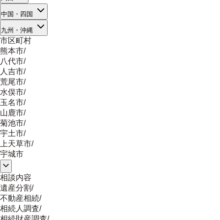
中国・四国
九州・沖縄
市区町村
熊本市
/
八代市
/
人吉市
/
荒尾市
/
水俣市
/
玉名市
/
山鹿市
/
菊池市
/
宇土市
/
上天草市
/
宇城市
相談内容
遺産分割
/
不動産相続
/
相続人調査
/
相続財産調査
/