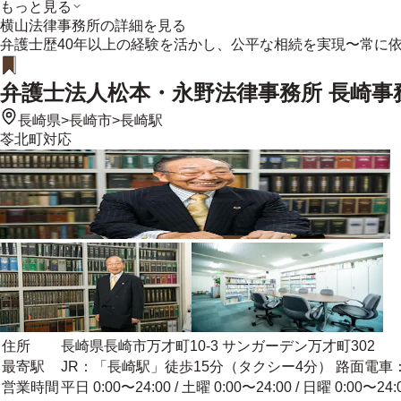
もっと見る
横山法律事務所
の詳細を見る
弁護士歴40年以上の経験を活かし、公平な相続を実現〜常に
弁護士法人松本・永野法律事務所 長崎事
長崎県
>
長崎市
>
長崎駅
苓北町
対応
住所
長崎県長崎市万才町10-3 サンガーデン万才町302
最寄駅
JR：「長崎駅」徒歩15分（タクシー4分） 路面電車：
営業時間
平日 0:00〜24:00 / 土曜 0:00〜24:00 / 日曜 0:00〜24: