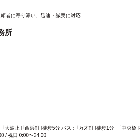
依頼者に寄り添い、迅速・誠実に対応
務所
｢大波止｣｢西浜町｣徒歩5分 バス：｢万才町｣徒歩1分、｢中央橋｣
00 / 祝日 0:00〜24:00