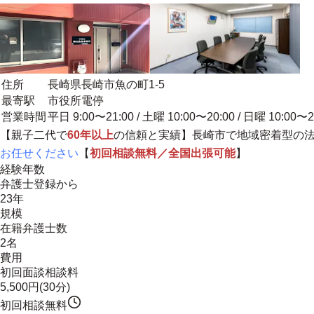
住所
長崎県長崎市魚の町1-5
最寄駅
市役所電停
営業時間
平日 9:00〜21:00 / 土曜 10:00〜20:00 / 日曜 10:00〜2
【親子二代で
60年以上
の信頼と実績】
長崎市で地域密着型の
お任せください
【
初回相談無料／全国出張可能
】
経験年数
弁護士登録から
23年
規模
在籍弁護士数
2名
費用
初回面談相談料
5,500円(30分)
初回相談無料