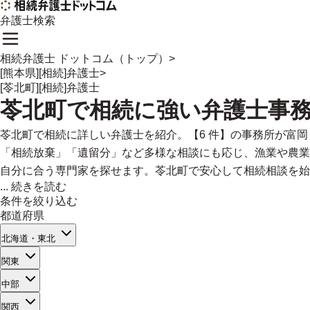
弁護士検索
相続弁護士 ドットコム（トップ）
>
[熊本県][相続]弁護士
>
[苓北町][相続]弁護士
苓北町
で
相続に強い
弁護士事
苓北町で相続に詳しい弁護士を紹介。【6 件】の事務所が富
「相続放棄」「遺留分」など多様な相談にも応じ、漁業や農業
自分に合う専門家を探せます。苓北町で安心して相続相談を始
...
続きを読む
条件を絞り込む
都道府県
北海道・東北
関東
中部
関西