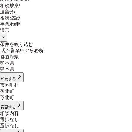
相続放棄
/
遺留分
/
相続登記
/
事業承継
/
遺言
条件を絞り込む
現在営業中の事務所
都道府県
熊本県
熊本県
変更する
市区町村
苓北町
苓北町
変更する
相談内容
選択なし
選択なし