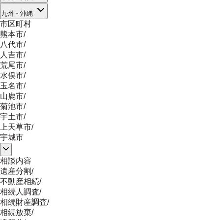
九州・沖縄
市区町村
熊本市
/
八代市
/
人吉市
/
荒尾市
/
水俣市
/
玉名市
/
山鹿市
/
菊池市
/
宇土市
/
上天草市
/
宇城市
相談内容
遺産分割
/
不動産相続
/
相続人調査
/
相続財産調査
/
相続放棄
/