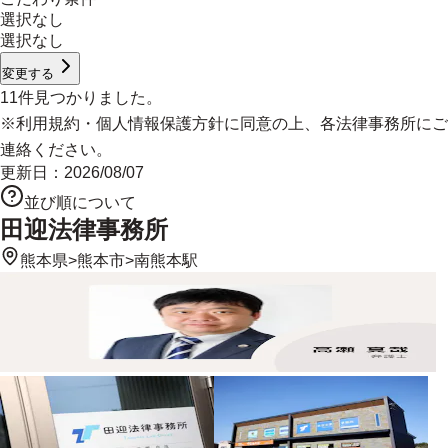
選択なし
選択なし
変更する
11
件見つかりました。
※
利用規約
・
個人情報保護方針
に同意の上、各法律事務所にご
連絡ください。
更新日：
2026/08/07
並び順について
田迎法律事務所
熊本県
>
熊本市
>
南熊本駅