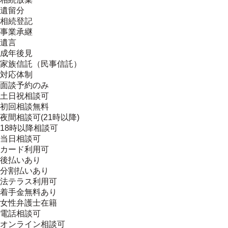
遺留分
相続登記
事業承継
遺言
成年後見
家族信託（民事信託）
対応体制
面談予約のみ
土日祝相談可
初回相談無料
夜間相談可(21時以降)
18時以降相談可
当日相談可
カード利用可
後払いあり
分割払いあり
法テラス利用可
着手金無料あり
女性弁護士在籍
電話相談可
オンライン相談可