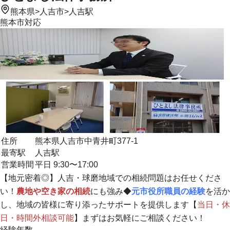
熊本県
>
人吉市
>
人吉駅
熊本市
対応
住所
熊本県人吉市中青井町377-1
最寄駅
人吉駅
営業時間
平日 9:30〜17:00
【地元密着◎】
人吉・球磨地域での相続問題はお任せくださ
い！
農地や空き家の相続
にも強み◆
元市役所職員の経験
を活か
し、地域の皆様に寄り添ったサポートを提供します【
当日・休
日・時間外相談可能
】まずはお気軽にご相談ください！
経験年数