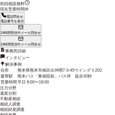
初回相談無料
現在営業時間外
電話問合せ
電話番号を表示
24時間受信中
メール問合せ
24時間受信中
メール問合せ
事務所詳細
インタビュー
解決事例
住所
熊本県熊本市南区出仲間7-3-45ウイングⅡ202
最寄駅
熊本バス「東病院前」バス停 徒歩30秒
営業時間
平日 9:00〜18:00
注力分野
遺産分割
不動産相続
相続人調査
相続財産調査
相続放棄