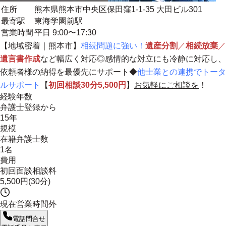
住所
熊本県熊本市中央区保田窪1-1-35 大田ビル301
最寄駅
東海学園前駅
営業時間
平日 9:00〜17:30
【
地域密着
｜熊本市】
相続問題に強い！
遺産分割
／
相続放棄
／
遺言書作成
など幅広く対応◎感情的な対立にも冷静に対応し、
依頼者様の納得を最優先にサポート
◆
他士業との連携でトータ
ルサポート
【
初回相談30分5,500円
】
お気軽にご相談を
！
経験年数
弁護士登録から
15年
規模
在籍弁護士数
1名
費用
初回面談相談料
5,500円(30分)
現在営業時間外
電話問合せ