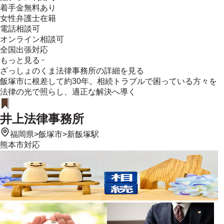
着手金無料あり
女性弁護士在籍
電話相談可
オンライン相談可
全国出張対応
もっと見る
ざっしょのくま法律事務所
の詳細を見る
飯塚市に根差して約30年。相続トラブルで困っている方々を
法律の光で照らし、適正な解決へ導く
井上法律事務所
福岡県
>
飯塚市
>
新飯塚駅
熊本市
対応