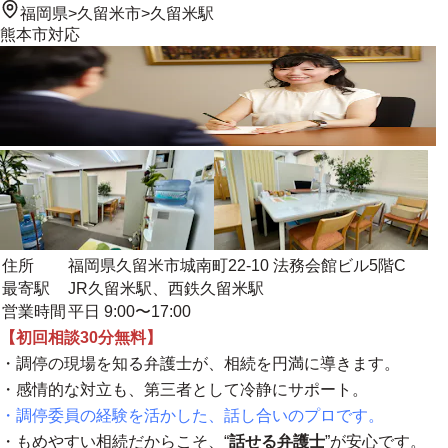
福岡県
>
久留米市
>
久留米駅
熊本市
対応
住所
福岡県久留米市城南町22-10 法務会館ビル5階C
最寄駅
JR久留米駅、西鉄久留米駅
営業時間
平日 9:00〜17:00
【初回相談30分無料】
・調停の現場を知る弁護士が、相続を円満に導きます。
・感情的な対立も、第三者として冷静にサポート。
・調停委員の経験を活かした、話し合いのプロです。
・もめやすい相続だからこそ、“
話せる弁護士
”が安心です。