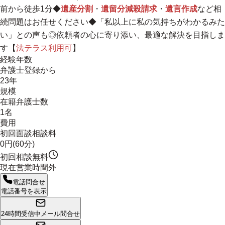
前から徒歩1分◆
遺産分割
・
遺留分減殺請求
・
遺言作成
など相
続問題はお任せください◆「私以上に私の気持ちがわかるみた
い」との声も◎
依頼者の心に寄り添い、最適な解決を目指しま
す
【
法テラス利用可
】
経験年数
弁護士登録から
23年
規模
在籍弁護士数
1名
費用
初回面談相談料
0円(60分)
初回相談無料
現在営業時間外
電話問合せ
電話番号を表示
24時間受信中
メール問合せ