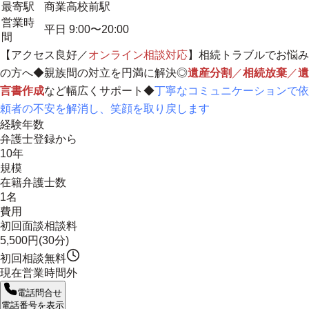
最寄駅
商業高校前駅
営業時
平日 9:00〜20:00
間
【アクセス良好／
オンライン相談対応
】相続トラブルでお悩み
の方へ◆親族間の対立を円満に解決◎
遺産分割
／
相続放棄
／
遺
言書作成
など幅広くサポート◆
丁寧なコミュニケーションで依
頼者の不安を解消し、笑顔を取り戻します
経験年数
弁護士登録から
10年
規模
在籍弁護士数
1名
費用
初回面談相談料
5,500円(30分)
初回相談無料
現在営業時間外
電話問合せ
電話番号を表示