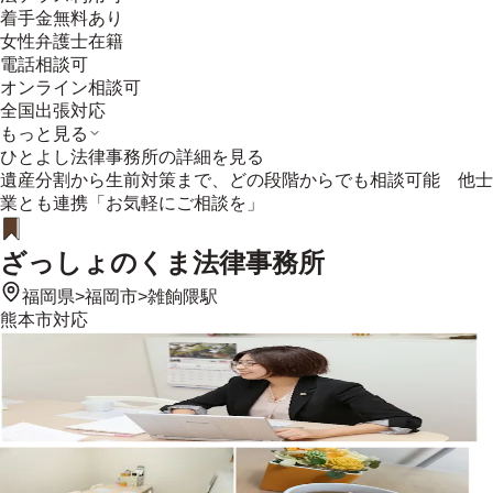
着手金無料あり
女性弁護士在籍
電話相談可
オンライン相談可
全国出張対応
もっと見る
ひとよし法律事務所
の詳細を見る
遺産分割から生前対策まで、どの段階からでも相談可能 他士
業とも連携「お気軽にご相談を」
ざっしょのくま法律事務所
福岡県
>
福岡市
>
雑餉隈駅
熊本市
対応