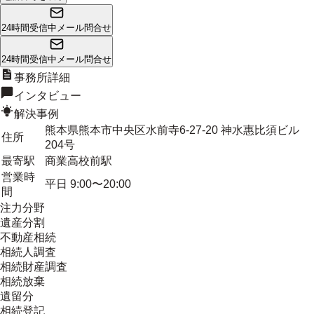
24時間受信中
メール問合せ
24時間受信中
メール問合せ
事務所詳細
インタビュー
解決事例
熊本県熊本市中央区水前寺6-27-20 神水惠比須ビル
住所
204号
最寄駅
商業高校前駅
営業時
平日 9:00〜20:00
間
注力分野
遺産分割
不動産相続
相続人調査
相続財産調査
相続放棄
遺留分
相続登記