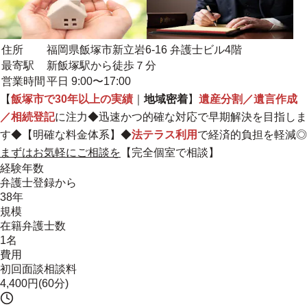
住所
福岡県飯塚市新立岩6-16 弁護士ビル4階
最寄駅
新飯塚駅から徒歩７分
営業時間
平日 9:00〜17:00
【
飯塚市で30年以上の実績
｜
地域密着
】
遺産分割／遺言作成
／相続登記
に注力◆迅速かつ的確な対応で早期解決を目指しま
す◆【
明確な料金体系
】◆
法テラス利用
で経済的負担を軽減◎
まずはお気軽にご相談を
【完全個室で相談】
経験年数
弁護士登録から
38年
規模
在籍弁護士数
1名
費用
初回面談相談料
4,400円(60分)