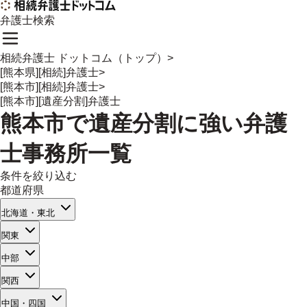
弁護士検索
相続弁護士 ドットコム（トップ）
>
[熊本県][相続]弁護士
>
[熊本市][相続]弁護士
>
[熊本市][遺産分割]弁護士
熊本市
で
遺産分割
に強い
弁護
士事務所一覧
条件を絞り込む
都道府県
北海道・東北
関東
中部
関西
中国・四国