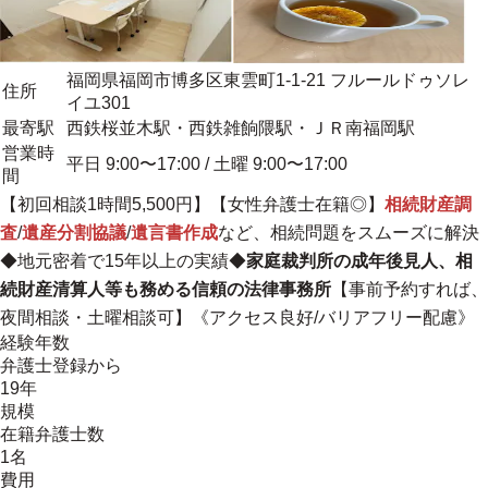
福岡県福岡市博多区東雲町1-1-21 フルールドゥソレ
住所
イユ301
最寄駅
西鉄桜並木駅・西鉄雑餉隈駅・ＪＲ南福岡駅
営業時
平日 9:00〜17:00 / 土曜 9:00〜17:00
間
【初回相談1時間5,500円】【女性弁護士在籍◎】
相続財産調
査
/
遺産分割協議
/
遺言書作成
など、相続問題をスムーズに解決
◆
地元密着で15年以上の実績
◆
家庭裁判所の成年後見人、相
続財産清算人等も務める信頼の法律事務所
【事前予約すれば、
夜間相談・土曜相談可】《アクセス良好/バリアフリー配慮》
経験年数
弁護士登録から
19年
規模
在籍弁護士数
1名
費用