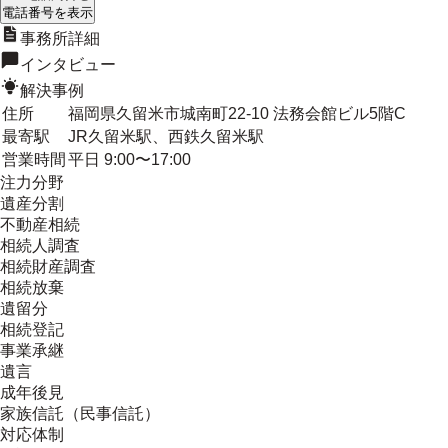
電話番号を表示
事務所詳細
インタビュー
解決事例
住所
福岡県久留米市城南町22-10 法務会館ビル5階C
最寄駅
JR久留米駅、西鉄久留米駅
営業時間
平日 9:00〜17:00
注力分野
遺産分割
不動産相続
相続人調査
相続財産調査
相続放棄
遺留分
相続登記
事業承継
遺言
成年後見
家族信託（民事信託）
対応体制