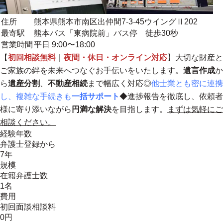
住所
熊本県熊本市南区出仲間7-3-45ウイングⅡ202
最寄駅
熊本バス「東病院前」バス停 徒歩30秒
営業時間
平日 9:00〜18:00
【
初回相談無料
｜
夜間・休日・オンライン対応
】大切な財産と
ご家族の絆を未来へつなぐお手伝いをいたします。
遺言作成
か
ら
遺産分割
、
不動産相続
まで幅広く対応◎
他士業とも密に連携
し、複雑な手続きも
一括サポート
◆
進捗報告を徹底し、依頼者
様に寄り添いながら
円満な解決
を目指します。
まずは気軽にご
相談ください。
経験年数
弁護士登録から
7年
規模
在籍弁護士数
1名
費用
初回面談相談料
0円