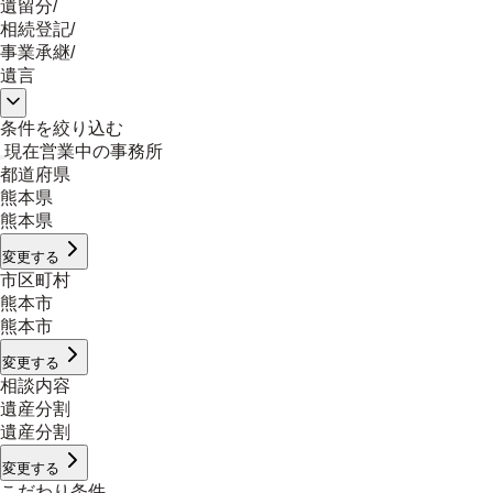
遺留分
/
相続登記
/
事業承継
/
遺言
条件を絞り込む
現在営業中の事務所
都道府県
熊本県
熊本県
変更する
市区町村
熊本市
熊本市
変更する
相談内容
遺産分割
遺産分割
変更する
こだわり条件