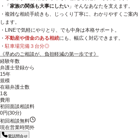
・「
家族の関係も大事にしたい
」そんなあなたを支えます。
・
複雑な相続手続きも、じっくり丁寧に、わかりやすくご案内
します。
・LINEで気軽にやりとり、でも中身は本格サポート。
・
不動産や借金のある相続
にも、幅広く対応できます。
・
駐車場完備３台分◎
《早めのご相談が、負担軽減の第一歩です》
経験年数
弁護士登録から
15年
規模
在籍弁護士数
1名
費用
初回面談相談料
0円(30分)
初回相談無料
現在営業時間外
電話問合せ