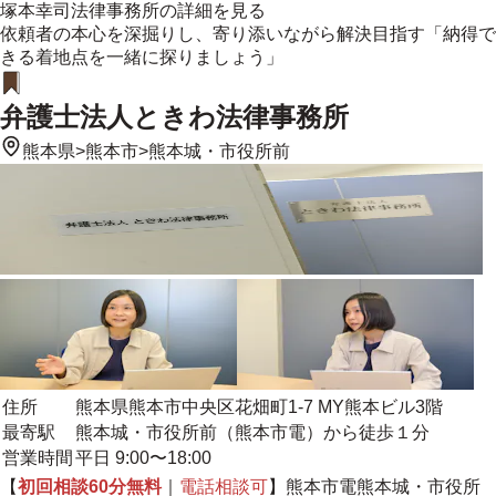
塚本幸司法律事務所
の詳細を見る
依頼者の本心を深掘りし、寄り添いながら解決目指す「納得で
きる着地点を一緒に探りましょう」
弁護士法人ときわ法律事務所
熊本県
>
熊本市
>
熊本城・市役所前
住所
熊本県熊本市中央区花畑町1-7 MY熊本ビル3階
最寄駅
熊本城・市役所前（熊本市電）から徒歩１分
営業時間
平日 9:00〜18:00
【
初回相談60分無料
｜
電話相談可
】熊本市電熊本城・市役所