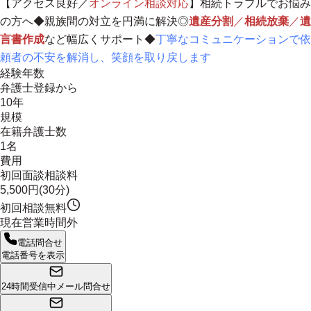
【アクセス良好／
オンライン相談対応
】相続トラブルでお悩み
の方へ◆親族間の対立を円満に解決◎
遺産分割
／
相続放棄
／
遺
言書作成
など幅広くサポート◆
丁寧なコミュニケーションで依
頼者の不安を解消し、笑顔を取り戻します
経験年数
弁護士登録から
10年
規模
在籍弁護士数
1名
費用
初回面談相談料
5,500円(30分)
初回相談無料
現在営業時間外
電話問合せ
電話番号を表示
24時間受信中
メール問合せ