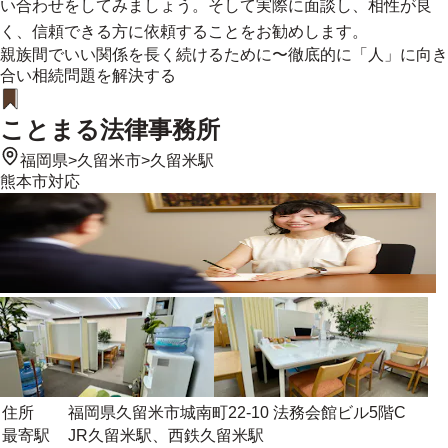
い合わせをしてみましょう。そして実際に面談し、相性が良
く、信頼できる方に依頼することをお勧めします。
親族間でいい関係を長く続けるために〜徹底的に「人」に向き
合い相続問題を解決する
ことまる法律事務所
福岡県
>
久留米市
>
久留米駅
熊本市
対応
住所
福岡県久留米市城南町22-10 法務会館ビル5階C
最寄駅
JR久留米駅、西鉄久留米駅