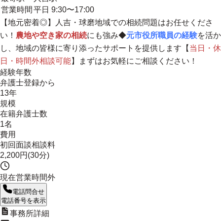
営業時間
平日 9:30〜17:00
【地元密着◎】
人吉・球磨地域での相続問題はお任せくださ
い！
農地や空き家の相続
にも強み◆
元市役所職員の経験
を活か
し、地域の皆様に寄り添ったサポートを提供します【
当日・休
日・時間外相談可能
】まずはお気軽にご相談ください！
経験年数
弁護士登録から
13年
規模
在籍弁護士数
1名
費用
初回面談相談料
2,200円(30分)
現在営業時間外
電話問合せ
電話番号を表示
事務所詳細