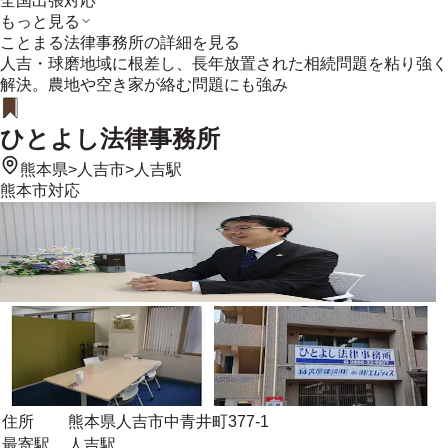
全国出張対応
もっと見る
ことまる法律事務所
の詳細を見る
人吉・球磨地域に根差し、長年放置された相続問題を粘り強く
解決。農地や空き家が絡む問題にも強み
ひとよし法律事務所
熊本県
>
人吉市
>
人吉駅
熊本市
対応
住所
熊本県人吉市中青井町377-1
最寄駅
人吉駅