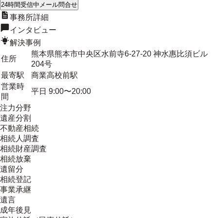
24時間受信中
メール問合せ
事務所詳細
インタビュー
解決事例
熊本県熊本市中央区水前寺6-27-20 神水惠比須ビル
住所
204号
最寄駅
商業高校前駅
営業時
平日 9:00〜20:00
間
注力分野
遺産分割
不動産相続
相続人調査
相続財産調査
相続放棄
遺留分
相続登記
事業承継
遺言
成年後見