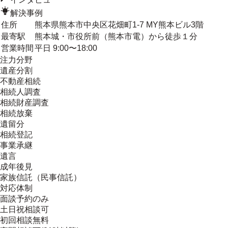
解決事例
住所
熊本県熊本市中央区花畑町1-7 MY熊本ビル3階
最寄駅
熊本城・市役所前（熊本市電）から徒歩１分
営業時間
平日 9:00〜18:00
注力分野
遺産分割
不動産相続
相続人調査
相続財産調査
相続放棄
遺留分
相続登記
事業承継
遺言
成年後見
家族信託（民事信託）
対応体制
面談予約のみ
土日祝相談可
初回相談無料