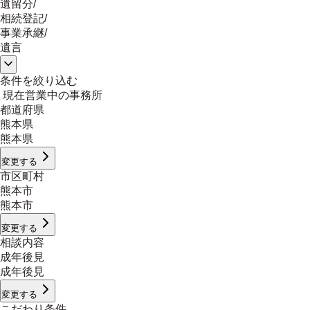
遺留分
/
相続登記
/
事業承継
/
遺言
条件を絞り込む
現在営業中の事務所
都道府県
熊本県
熊本県
変更する
市区町村
熊本市
熊本市
変更する
相談内容
成年後見
成年後見
変更する
こだわり条件