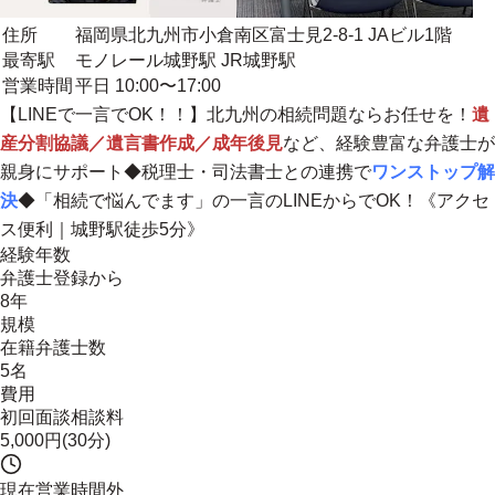
住所
福岡県北九州市小倉南区富士見2-8-1 JAビル1階
最寄駅
モノレール城野駅 JR城野駅
営業時間
平日 10:00〜17:00
【LINEで一言でOK！！】北九州の相続問題ならお任せを！
遺
産分割協議／遺言書作成／成年後見
など、経験豊富な弁護士が
親身にサポート◆税理士・司法書士との連携で
ワンストップ解
決
◆
「相続で悩んでます」の一言のLINEからでOK！
《アクセ
ス便利｜城野駅徒歩5分》
経験年数
弁護士登録から
8年
規模
在籍弁護士数
5名
費用
初回面談相談料
5,000円(30分)
現在営業時間外