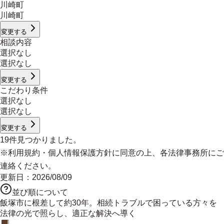
川崎町
川崎町
変更する
相談内容
選択なし
選択なし
変更する
こだわり条件
選択なし
選択なし
変更する
19
件見つかりました。
※
利用規約
・
個人情報保護方針
に同意の上、各法律事務所にご
連絡ください。
更新日：
2026/08/09
並び順について
飯塚市に根差して約30年。相続トラブルで困っている方々を
法律の光で照らし、適正な解決へ導く