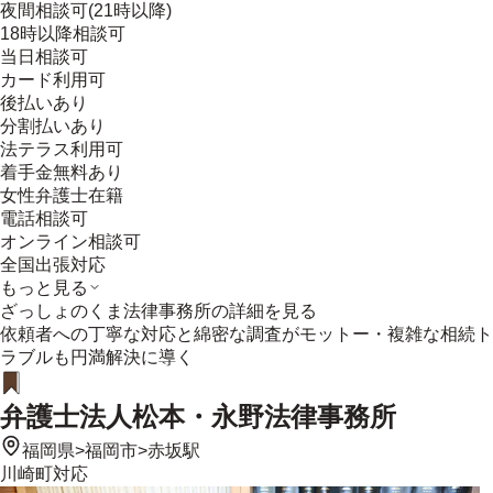
夜間相談可(21時以降)
18時以降相談可
当日相談可
カード利用可
後払いあり
分割払いあり
法テラス利用可
着手金無料あり
女性弁護士在籍
電話相談可
オンライン相談可
全国出張対応
もっと見る
ざっしょのくま法律事務所
の詳細を見る
依頼者への丁寧な対応と綿密な調査がモットー・複雑な相続ト
ラブルも円満解決に導く
弁護士法人松本・永野法律事務所
福岡県
>
福岡市
>
赤坂駅
川崎町
対応