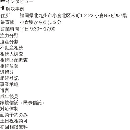
インタビュー
解決事例
住所
福岡県北九州市小倉北区米町1-2-22 小倉NSビル7階
最寄駅
小倉駅から徒歩５分
営業時間
平日 9:30〜17:00
注力分野
遺産分割
不動産相続
相続人調査
相続財産調査
相続放棄
遺留分
相続登記
事業承継
遺言
成年後見
家族信託（民事信託）
対応体制
面談予約のみ
土日祝相談可
初回相談無料