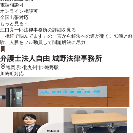
電話相談可
オンライン相談可
全国出張対応
もっと見る
江口亮一郎法律事務所
の詳細を見る
「相続で悩んでます」の一言から解決への道が開く。知識と経
験、人脈をフル動員して問題解決に尽力
弁護士法人自由 城野法律事務所
福岡県
>
北九州市
>
城野駅
川崎町
対応