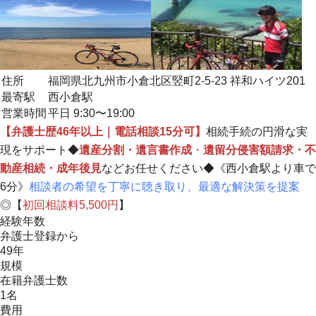
住所
福岡県北九州市小倉北区竪町2-5-23 祥和ハイツ201
最寄駅
西小倉駅
営業時間
平日 9:30〜19:00
【弁護士歴46年以上｜電話相談15分可】
相続手続の円滑な実
現をサポート◆
遺産分割・遺言書作成
・
遺留分侵害額請求・不
動産相続・成年後見
などお任せください◆《西小倉駅より車で
6分》
相談者の希望を丁寧に聴き取り、最適な解決策を提案
◎【
初回相談料5,500円
】
経験年数
弁護士登録から
49年
規模
在籍弁護士数
1名
費用