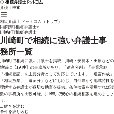
弁護士検索
相続弁護士 ドットコム（トップ）
>
[福岡県][相続]弁護士
>
[川崎町][相続]弁護士
川崎町
で
相続に強い
弁護士事
務所一覧
川崎町で相続に強い弁護士を掲載。川崎・安眞木・田原などの
地域に【19 件】の事務所があり、「遺産分割」「事業承継」
「相続登記」を主要分野として対応しています。「遺言作成」
「相続放棄」「遺留分」などにも応じ、自然豊かな地域特性を
理解する弁護士が適切な助言を提供。条件検索を活用すれば複
数の事務所を比較可能。川崎町で安心の相続相談を進めましょ
う。
...
続きを読む
条件を絞り込む