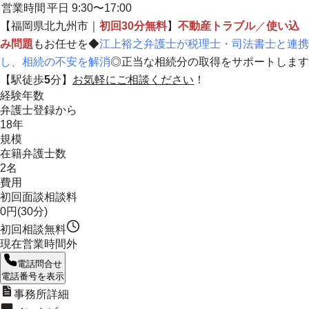
営業時間
平日 9:30〜17:00
【福岡県北九州市｜
初回30分無料
】
不動産トラブル
／
使い込
み問題
もお任せを◆
江上裕之弁護士が税理士・司法書士と連携
し、相続の不安を解消
◎正当な相続分の取得をサポートします
【駅徒歩
5
分】
お気軽にご相談ください
！
経験年数
弁護士登録から
18年
規模
在籍弁護士数
2名
費用
初回面談相談料
0円(30分)
初回相談無料
現在営業時間外
電話問合せ
電話番号を表示
事務所詳細