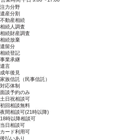
注力分野
遺産分割
不動産相続
相続人調査
相続財産調査
相続放棄
遺留分
相続登記
事業承継
遺言
成年後見
家族信託（民事信託）
対応体制
面談予約のみ
土日祝相談可
初回相談無料
夜間相談可(21時以降)
18時以降相談可
当日相談可
カード利用可
後払いあり