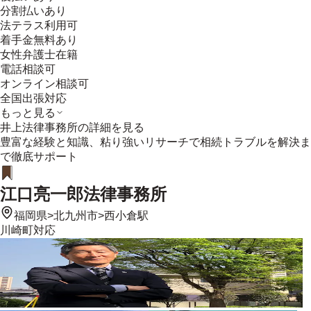
分割払いあり
法テラス利用可
着手金無料あり
女性弁護士在籍
電話相談可
オンライン相談可
全国出張対応
もっと見る
井上法律事務所
の詳細を見る
豊富な経験と知識、粘り強いリサーチで相続トラブルを解決ま
で徹底サポート
江口亮一郎法律事務所
福岡県
>
北九州市
>
西小倉駅
川崎町
対応