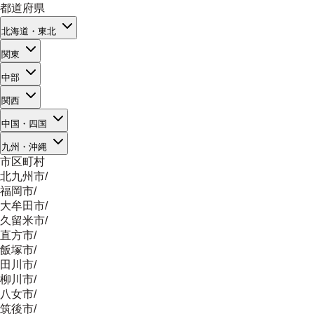
都道府県
北海道・東北
関東
中部
関西
中国・四国
九州・沖縄
市区町村
北九州市
/
福岡市
/
大牟田市
/
久留米市
/
直方市
/
飯塚市
/
田川市
/
柳川市
/
八女市
/
筑後市
/