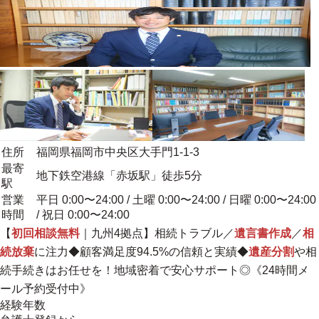
住所
福岡県福岡市中央区大手門1-1-3
最寄
地下鉄空港線「赤坂駅」徒歩5分
駅
営業
平日 0:00〜24:00 / 土曜 0:00〜24:00 / 日曜 0:00〜24:00
時間
/ 祝日 0:00〜24:00
【
初回相談無料
｜九州4拠点】相続トラブル／
遺言書作成
／
相
続放棄
に注力◆顧客満足度94.5%の信頼と実績◆
遺産分割
や相
続手続きはお任せを！
地域密着
で安心サポート◎《24時間メ
ール予約受付中》
経験年数