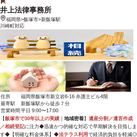
井上法律事務所
福岡県
>
飯塚市
>
新飯塚駅
川崎町
対応
住所
福岡県飯塚市新立岩6-16 弁護士ビル4階
最寄駅
新飯塚駅から徒歩７分
営業時間
平日 9:00〜17:00
【
飯塚市で30年以上の実績
｜
地域密着
】
遺産分割／遺言作成
／相続登記
に注力◆迅速かつ的確な対応で早期解決を目指しま
す◆【
明確な料金体系
】◆
法テラス利用
で経済的負担を軽減◎