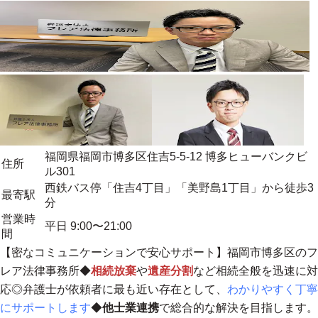
福岡県福岡市博多区住吉5-5-12 博多ヒューバンクビ
住所
ル301
西鉄バス停「住吉4丁目」「美野島1丁目」から徒歩3
最寄駅
分
営業時
平日 9:00〜21:00
間
【
密なコミュニケーションで安心サポート
】福岡市博多区のフ
レア法律事務所◆
相続放棄
や
遺産分割
など相続全般を迅速に対
応◎弁護士が依頼者に最も近い存在として、
わかりやすく丁寧
にサポートします
◆
他士業連携
で総合的な解決を目指します。