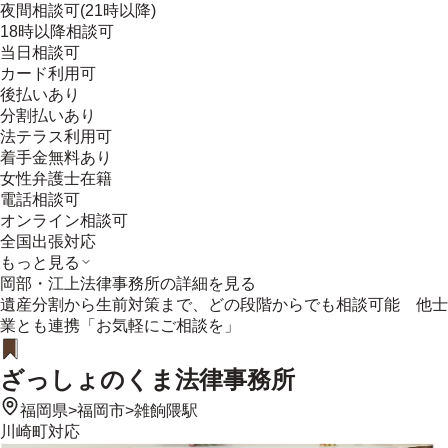
夜間相談可(21時以降)
18時以降相談可
当日相談可
カード利用可
後払いあり
分割払いあり
法テラス利用可
着手金無料あり
女性弁護士在籍
電話相談可
オンライン相談可
全国出張対応
もっと見る
岡部・江上法律事務所
の詳細を見る
遺産分割から生前対策まで、どの段階からでも相談可能 他士
業とも連携「お気軽にご相談を」
ざっしょのくま法律事務所
福岡県
>
福岡市
>
雑餉隈駅
川崎町
対応