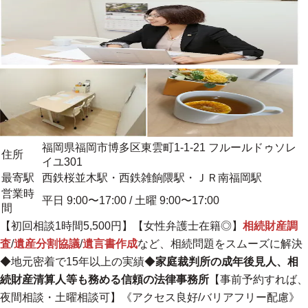
福岡県福岡市博多区東雲町1-1-21 フルールドゥソレ
住所
イユ301
最寄駅
西鉄桜並木駅・西鉄雑餉隈駅・ＪＲ南福岡駅
営業時
平日 9:00〜17:00 / 土曜 9:00〜17:00
間
【初回相談1時間5,500円】【女性弁護士在籍◎】
相続財産調
査
/
遺産分割協議
/
遺言書作成
など、相続問題をスムーズに解決
◆
地元密着で15年以上の実績
◆
家庭裁判所の成年後見人、相
続財産清算人等も務める信頼の法律事務所
【事前予約すれば、
夜間相談・土曜相談可】《アクセス良好/バリアフリー配慮》