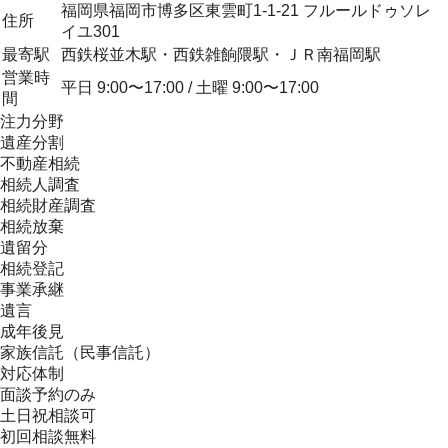
福岡県福岡市博多区東雲町1-1-21 フルールドゥソレ
住所
イユ301
最寄駅
西鉄桜並木駅・西鉄雑餉隈駅・ＪＲ南福岡駅
営業時
平日 9:00〜17:00 / 土曜 9:00〜17:00
間
注力分野
遺産分割
不動産相続
相続人調査
相続財産調査
相続放棄
遺留分
相続登記
事業承継
遺言
成年後見
家族信託（民事信託）
対応体制
面談予約のみ
土日祝相談可
初回相談無料