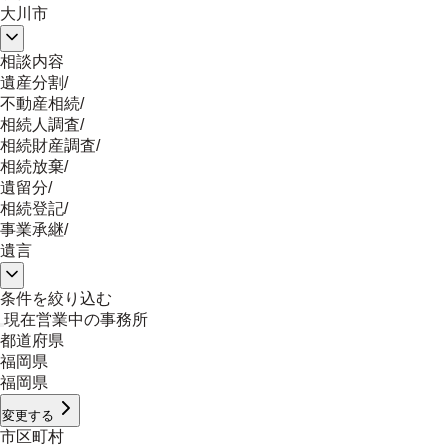
大川市
相談内容
遺産分割
/
不動産相続
/
相続人調査
/
相続財産調査
/
相続放棄
/
遺留分
/
相続登記
/
事業承継
/
遺言
条件を絞り込む
現在営業中の事務所
都道府県
福岡県
福岡県
変更する
市区町村