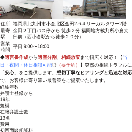
住所
福岡県北九州市小倉北区金田2-6-4 リーガルタワー2階
最寄
金田２丁目バス停から 徒歩２分 福岡地方裁判所小倉支
駅
部前（西小倉駅から徒歩２０分）
営業
平日 9:00〜18:00
時間
◆
遺言書作成
から
遺産分割
、
相続放棄
まで幅広く対応！【
当
日・夜間・休日相談可能
◎
（要予約）
】突然の相続トラブルに
「
安心
」をご提供します。
懇切丁寧なヒアリング
と
迅速な対応
で、お客様に寄り添い最善策をご提案いたします
。
経験年数
弁護士登録から
19年
規模
在籍弁護士数
13名
費用
初回面談相談料