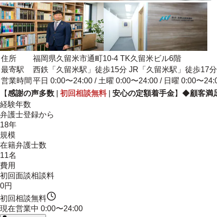
住所
福岡県久留米市通町10-4 TK久留米ビル6階
最寄駅
西鉄「久留米駅」徒歩15分 JR「久留米駅」徒歩1
営業時間
平日 0:00〜24:00 / 土曜 0:00〜24:00 / 日曜 0:00〜24:
【
感謝の声多数
|
初回相談無料
|
安心の定額着手金
】◆
顧客満足
経験年数
弁護士登録から
18年
規模
在籍弁護士数
11名
費用
初回面談相談料
0円
初回相談無料
現在営業中
0:00〜24:00