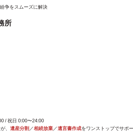
紛争をスムーズに解決
務所
00 / 祝日 0:00〜24:00
士が、
遺産分割
／
相続放棄
／
遺言書作成
を
ワンストップ
でサポ