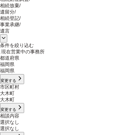
相続放棄
/
遺留分
/
相続登記
/
事業承継
/
遺言
条件を絞り込む
現在営業中の事務所
都道府県
福岡県
福岡県
変更する
市区町村
大木町
大木町
変更する
相談内容
選択なし
選択なし