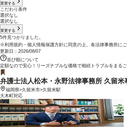
変更する
こだわり条件
選択なし
選択なし
変更する
5
件見つかりました。
※
利用規約
・
個人情報保護方針
に同意の上、各法律事務所にご
更新日：
2026/08/07
並び順について
定額なので安心！リーズナブルな価格で相続トラブルをまるご
弁護士法人松本・永野法律事務所 久留米
福岡県
>
久留米市
>
久留米駅
大木町
対応