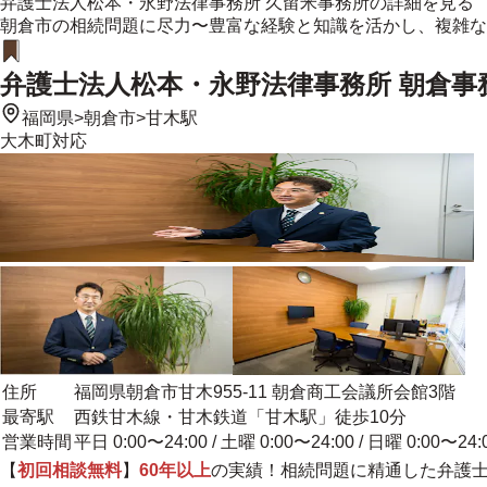
弁護士法人松本・永野法律事務所 久留米事務所
の詳細を見る
朝倉市の相続問題に尽力〜豊富な経験と知識を活かし、複雑な
弁護士法人松本・永野法律事務所 朝倉事
福岡県
>
朝倉市
>
甘木駅
大木町
対応
住所
福岡県朝倉市甘木955-11 朝倉商工会議所会館3階
最寄駅
西鉄甘木線・甘木鉄道「甘木駅」徒歩10分
営業時間
平日 0:00〜24:00 / 土曜 0:00〜24:00 / 日曜 0:00〜24:
【
初回相談無料
】
60年以上
の実績！相続問題に精通した弁護