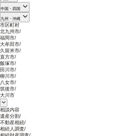
中国・四国
九州・沖縄
市区町村
北九州市
/
福岡市
/
大牟田市
/
久留米市
/
直方市
/
飯塚市
/
田川市
/
柳川市
/
八女市
/
筑後市
/
大川市
相談内容
遺産分割
/
不動産相続
/
相続人調査
/
相続財産調査
/