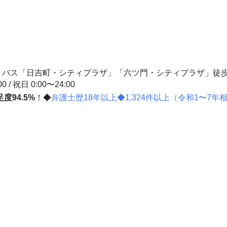
7分 バス「日吉町・シティプラザ」「六ツ門・シティプラザ」徒歩
00 / 祝日 0:00〜24:00
度94.5%
！◆
弁護士歴18年以上◆1,324件以上（令和1〜7年