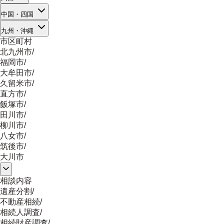
中国・四国
九州・沖縄
市区町村
北九州市
/
福岡市
/
大牟田市
/
久留米市
/
直方市
/
飯塚市
/
田川市
/
柳川市
/
八女市
/
筑後市
/
大川市
相談内容
遺産分割
/
不動産相続
/
相続人調査
/
相続財産調査
/