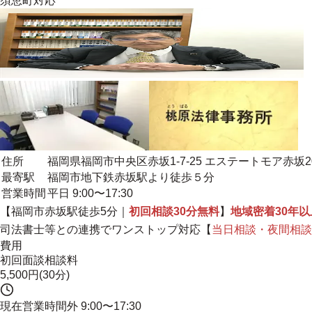
須恵町
対応
住所
福岡県福岡市中央区赤坂1-7-25 エステートモア赤坂2
最寄駅
福岡市地下鉄赤坂駅より徒歩５分
営業時間
平日 9:00〜17:30
【福岡市赤坂駅徒歩5分｜
初回相談30分無料
】
地域密着30年
司法書士等との連携で
ワンストップ対応
【
当日相談・夜間相談
費用
初回面談相談料
5,500円(30分)
現在営業時間外
9:00〜17:30