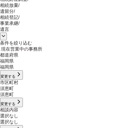
相続放棄
/
遺留分
/
相続登記
/
事業承継
/
遺言
条件を絞り込む
現在営業中の事務所
都道府県
福岡県
福岡県
変更する
市区町村
須恵町
須恵町
変更する
相談内容
選択なし
選択なし