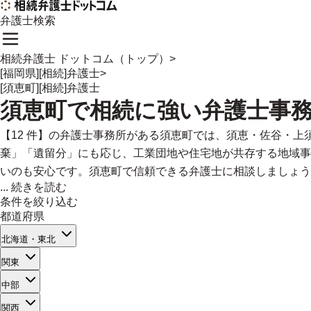
弁護士検索
相続弁護士 ドットコム（トップ）
>
[福岡県][相続]弁護士
>
[須恵町][相続]弁護士
須恵町
で
相続に強い
弁護士事
【12 件】の弁護士事務所がある須恵町では、須恵・佐谷・
棄」「遺留分」にも応じ、工業団地や住宅地が共存する地域事
いのも安心です。須恵町で信頼できる弁護士に相談しましょう
...
続きを読む
条件を絞り込む
都道府県
北海道・東北
関東
中部
関西