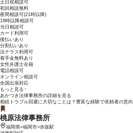
土日祝相談可
初回相談無料
夜間相談可(21時以降)
18時以降相談可
当日相談可
カード利用可
後払いあり
分割払いあり
法テラス利用可
着手金無料あり
女性弁護士在籍
電話相談可
オンライン相談可
全国出張対応
もっと見る
あかつき法律事務所
の詳細を見る
相続トラブル回避に大切なことは？豊富な経験で依頼者の意向
桃原法律事務所
福岡県
>
福岡市
>
赤坂駅