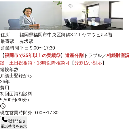
住所
福岡県福岡市中央区舞鶴3-2-1 ヤマウビル4階
最寄駅
赤坂駅
営業時間
平日 9:00〜17:30
【
福岡市で25年以上の実績◎
】
遺産分割
トラブル／
相続財産
談・土日祝相談・18時以降相談可
【
分割払い対応
】
経験年数
弁護士登録から
26年
費用
初回面談相談料
5,500円(30分)
現在営業時間外
9:00〜17:30
電話問合せ
電話番号を表示