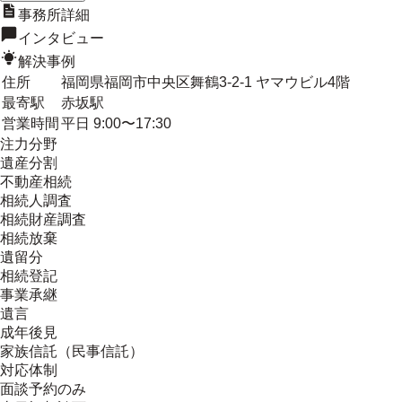
事務所詳細
インタビュー
解決事例
住所
福岡県福岡市中央区舞鶴3-2-1 ヤマウビル4階
最寄駅
赤坂駅
営業時間
平日 9:00〜17:30
注力分野
遺産分割
不動産相続
相続人調査
相続財産調査
相続放棄
遺留分
相続登記
事業承継
遺言
成年後見
家族信託（民事信託）
対応体制
面談予約のみ