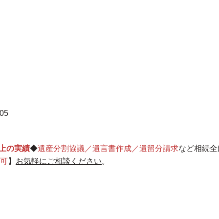
05
以上の実績
◆
遺産分割協議／遺言書作成／遺留分請求
など相続全
可
】
お気軽にご相談ください
。