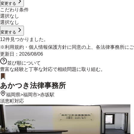
変更する
こだわり条件
選択なし
選択なし
変更する
12
件見つかりました。
※
利用規約
・
個人情報保護方針
に同意の上、各法律事務所にご
更新日：
2026/08/06
並び順について
豊富な経験と丁寧な対応で相続問題に取り組む。
あかつき法律事務所
福岡県
>
福岡市
>
赤坂駅
須恵町
対応