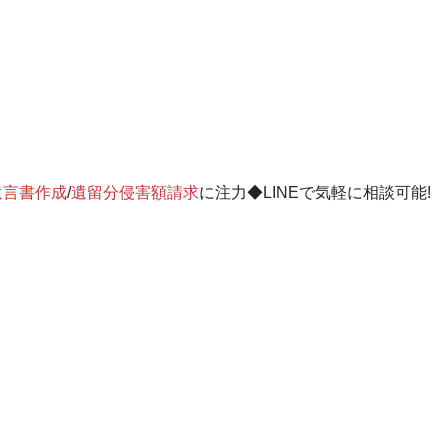
遺言書作成
/
遺留分侵害額請求
に注力◆LINEで気軽に相談可能!