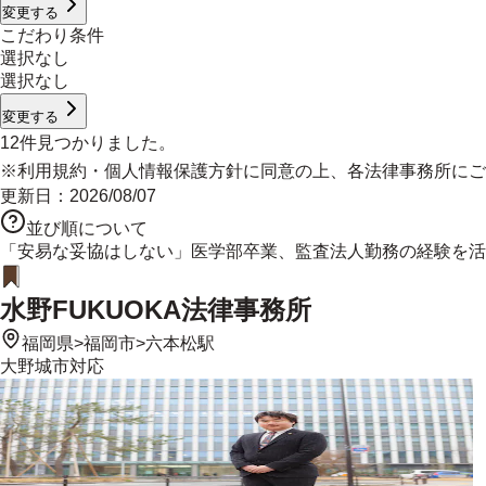
変更する
こだわり条件
選択なし
選択なし
変更する
12
件見つかりました。
※
利用規約
・
個人情報保護方針
に同意の上、各法律事務所にご
更新日：
2026/08/07
並び順について
「安易な妥協はしない」医学部卒業、監査法人勤務の経験を活
水野FUKUOKA法律事務所
福岡県
>
福岡市
>
六本松駅
大野城市
対応