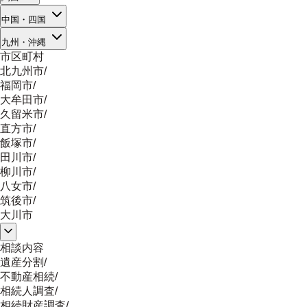
中国・四国
九州・沖縄
市区町村
北九州市
/
福岡市
/
大牟田市
/
久留米市
/
直方市
/
飯塚市
/
田川市
/
柳川市
/
八女市
/
筑後市
/
大川市
相談内容
遺産分割
/
不動産相続
/
相続人調査
/
相続財産調査
/