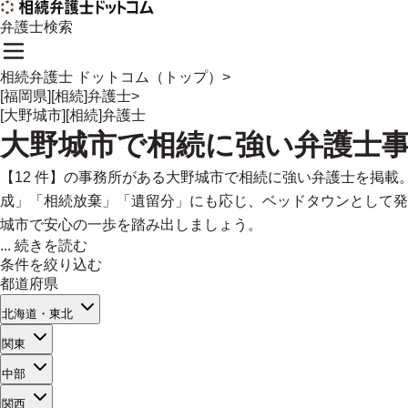
弁護士検索
相続弁護士 ドットコム（トップ）
>
[福岡県][相続]弁護士
>
[大野城市][相続]弁護士
大野城市
で
相続に強い
弁護士
【12 件】の事務所がある大野城市で相続に強い弁護士を掲
成」「相続放棄」「遺留分」にも応じ、ベッドタウンとして発
城市で安心の一歩を踏み出しましょう。
...
続きを読む
条件を絞り込む
都道府県
北海道・東北
関東
中部
関西