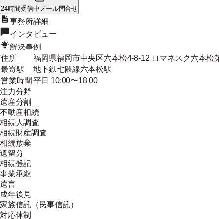
24時間受信中
メール問合せ
事務所詳細
インタビュー
解決事例
住所
福岡県福岡市中央区六本松4-8-12 ロマネスク六本松第3
最寄駅
地下鉄七隈線六本松駅
営業時間
平日 10:00〜18:00
注力分野
遺産分割
不動産相続
相続人調査
相続財産調査
相続放棄
遺留分
相続登記
事業承継
遺言
成年後見
家族信託（民事信託）
対応体制