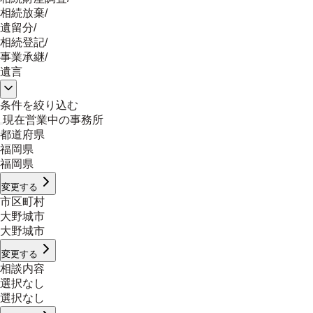
相続放棄
/
遺留分
/
相続登記
/
事業承継
/
遺言
条件を絞り込む
現在営業中の事務所
都道府県
福岡県
福岡県
変更する
市区町村
大野城市
大野城市
変更する
相談内容
選択なし
選択なし