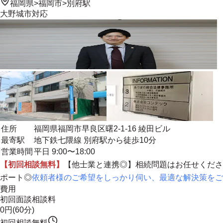
福岡県
>
福岡市
>
別府駅
大野城市
対応
住所
福岡県福岡市早良区曙2-1-16 綾田ビル
最寄駅
地下鉄七隈線 別府駅から徒歩10分
営業時間
平日 9:00〜18:00
【初回相談無料】
【
他士業と連携◎
】相続問題はお任せくださ
ポート◎
依頼者様のご希望をしっかり伺い、最適な解決策をご
費用
初回面談相談料
0円(60分)
初回相談無料