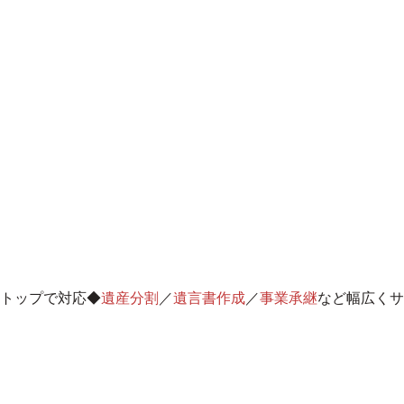
トップ
で対応◆
遺産分割
／
遺言書作成
／
事業承継
など幅広くサ