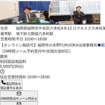
住所
福岡県福岡市中央区六本松4-8-12 ロマネスク六本松第3
最寄駅
地下鉄七隈線六本松駅
営業時間
平日 10:00〜18:00
【オンライン相談可】福岡市の水野FUKUOKA法律事務所◆
医
《24時間メール予約受付中/全国出張対応》
費用
初回面談相談料
5,500円(30分)
現在営業時間外
10:00〜18:00
電話問合せ
電話番号を表示
24時間受信中
メール問合せ