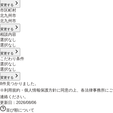
変更する
市区町村
北九州市
北九州市
変更する
相談内容
選択なし
選択なし
変更する
こだわり条件
選択なし
選択なし
変更する
8
件見つかりました。
※
利用規約
・
個人情報保護方針
に同意の上、各法律事務所にご
連絡ください。
更新日：
2026/08/06
並び順について