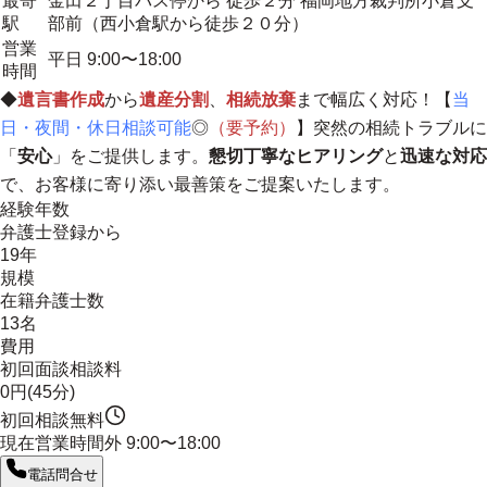
最寄
金田２丁目バス停から 徒歩２分 福岡地方裁判所小倉支
駅
部前（西小倉駅から徒歩２０分）
営業
平日 9:00〜18:00
時間
◆
遺言書作成
から
遺産分割
、
相続放棄
まで幅広く対応！【
当
日・夜間・休日相談可能
◎
（要予約）
】突然の相続トラブルに
「
安心
」をご提供します。
懇切丁寧なヒアリング
と
迅速な対応
で、お客様に寄り添い最善策をご提案いたします
。
経験年数
弁護士登録から
19年
規模
在籍弁護士数
13名
費用
初回面談相談料
0円(45分)
初回相談無料
現在営業時間外
9:00〜18:00
電話問合せ