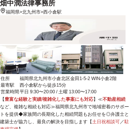
畑中潤法律事務所
福岡県
>
北九州市
>
西小倉駅
住所
福岡県北九州市小倉北区金田1-5-2 WIN小倉2階
最寄駅
西小倉駅から徒歩15分
営業時間
平日 9:30〜20:00 / 土曜 13:00〜17:00
【
豊富な経験と実績/複雑化した事案にも対応
】≪
不動産相続
など、複雑な相続も対応≫福岡県北九州市で
地域密着
のサポー
トを提供◆家族間の長期化した相続問題もお任せを◎弁護士と
建築士が協力し、最良の解決を目指します【
土日祝相談可
／
駐