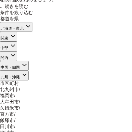
...
続きを読む
条件を絞り込む
都道府県
北海道・東北
関東
中部
関西
中国・四国
九州・沖縄
市区町村
北九州市
/
福岡市
/
大牟田市
/
久留米市
/
直方市
/
飯塚市
/
田川市
/