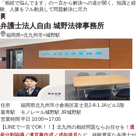
「相続で悩んでます」の一言から解決への道が開く。知識と経
験、人脈をフル動員して問題解決に尽力
弁護士法人自由 城野法律事務所
福岡県
>
北九州市
>
城野駅
住所
福岡県北九州市小倉南区富士見2-8-1 JAビル1階
最寄駅
モノレール城野駅 JR城野駅
営業時間
平日 10:00〜17:00
【LINEで一言でOK！！】北九州の相続問題ならお任せを！
遺
産分割協議／遺言書作成／成年後見
など、経験豊富な弁護士が