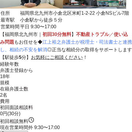
住所
福岡県北九州市小倉北区米町1-2-22 小倉NSビル7階
最寄駅
小倉駅から徒歩５分
営業時間
平日 9:30〜17:00
【福岡県北九州市｜
初回30分無料
】
不動産トラブル
／
使い込
み問題
もお任せを◆
江上裕之弁護士が税理士・司法書士と連携
し、相続の不安を解消
◎正当な相続分の取得をサポートします
【駅徒歩
5
分】
お気軽にご相談ください
！
経験年数
弁護士登録から
18年
規模
在籍弁護士数
2名
費用
初回面談相談料
0円(30分)
初回相談無料
現在営業時間外
9:30〜17:00