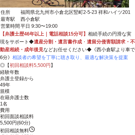
住所
福岡県北九州市小倉北区竪町2-5-23 祥和ハイツ201
最寄駅
西小倉駅
営業時間
平日 9:30〜19:00
【弁護士歴46年以上｜電話相談15分可】
相続手続の円滑な実
現をサポート◆
遺産分割・遺言書作成
・
遺留分侵害額請求・不
動産相続・成年後見
などお任せください◆《西小倉駅より車で
6分》
相談者の希望を丁寧に聴き取り、最適な解決策を提案
◎【
初回相談料5,500円
】
経験年数
弁護士登録から
49年
規模
在籍弁護士数
1名
費用
初回面談相談料
5,500円(60分)
初回相談無料