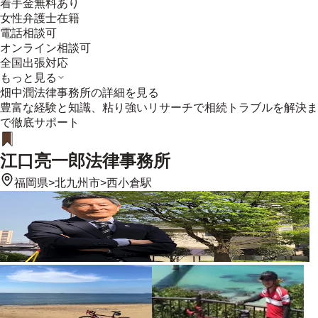
着手金無料あり
女性弁護士在籍
電話相談可
オンライン相談可
全国出張対応
もっと見る
畑中潤法律事務所
の詳細を見る
豊富な経験と知識、粘り強いリサーチで相続トラブルを解決ま
で徹底サポート
江口亮一郎法律事務所
福岡県
>
北九州市
>
西小倉駅