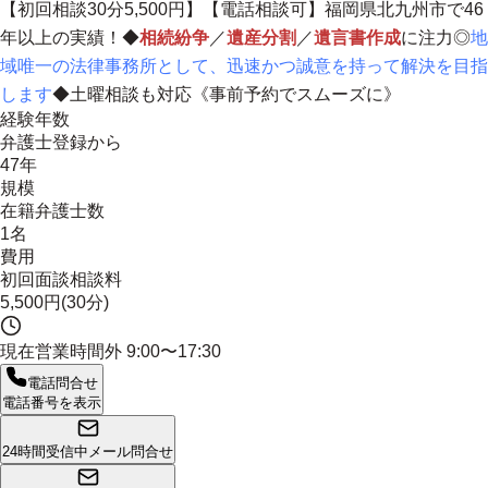
【初回相談30分5,500円】【電話相談可】
福岡県北九州市で46
年以上の実績！
◆
相続紛争
／
遺産分割
／
遺言書作成
に注力◎
地
域唯一の法律事務所として、迅速かつ誠意を持って解決を目指
します
◆土曜相談も対応《事前予約でスムーズに》
経験年数
弁護士登録から
47年
規模
在籍弁護士数
1名
費用
初回面談相談料
5,500円(30分)
現在営業時間外
9:00〜17:30
電話問合せ
電話番号を表示
24時間受信中
メール問合せ