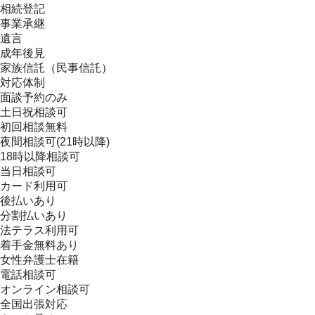
相続登記
事業承継
遺言
成年後見
家族信託（民事信託）
対応体制
面談予約のみ
土日祝相談可
初回相談無料
夜間相談可(21時以降)
18時以降相談可
当日相談可
カード利用可
後払いあり
分割払いあり
法テラス利用可
着手金無料あり
女性弁護士在籍
電話相談可
オンライン相談可
全国出張対応