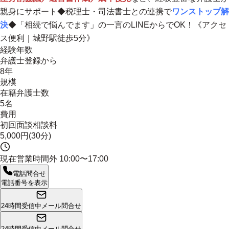
親身にサポート◆税理士・司法書士との連携で
ワンストップ解
決
◆
「相続で悩んでます」の一言のLINEからでOK！
《アクセ
ス便利｜城野駅徒歩5分》
経験年数
弁護士登録から
8年
規模
在籍弁護士数
5名
費用
初回面談相談料
5,000円(30分)
現在営業時間外
10:00〜17:00
電話問合せ
電話番号を表示
24時間受信中
メール問合せ
24時間受信中
メール問合せ