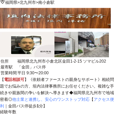
福岡県
>
北九州市
>
南小倉駅
住所
福岡県北九州市小倉北区金田1-2-15 ソマビル202
最寄駅
「金田」バス停
営業時間
平日 9:30〜20:00
【
電話相談可
】
《依頼者ファーストの親身なサポート》
相続問
題でお悩みの方、垣内法律事務所にお任せください。複雑な手
続きや親族間の争いを解決へ導きます◆福岡県北九州市で
地域
密着
◎
他士業と連携し、安心のワンストップ対応
【
アクセス便
利
｜金田バス停徒歩
1
分】
経験年数