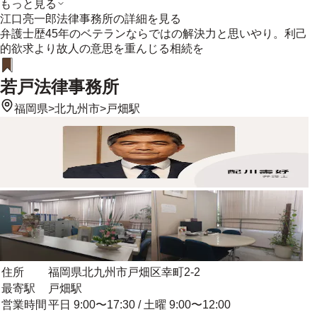
もっと見る
江口亮一郎法律事務所
の詳細を見る
弁護士歴45年のベテランならではの解決力と思いやり。利己
的欲求より故人の意思を重んじる相続を
若戸法律事務所
福岡県
>
北九州市
>
戸畑駅
住所
福岡県北九州市戸畑区幸町2-2
最寄駅
戸畑駅
営業時間
平日 9:00〜17:30 / 土曜 9:00〜12:00