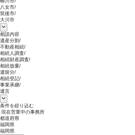
柳川市
/
八女市
/
筑後市
/
大川市
相談内容
遺産分割
/
不動産相続
/
相続人調査
/
相続財産調査
/
相続放棄
/
遺留分
/
相続登記
/
事業承継
/
遺言
条件を絞り込む
現在営業中の事務所
都道府県
福岡県
福岡県