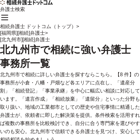
弁護士検索
相続弁護士 ドットコム（トップ）
>
[福岡県][相続]弁護士
>
[北九州市][相続]弁護士
北九州市
で
相続に強い
弁護士
事務所一覧
北九州市で相続に詳しい弁護士を探すならこちら。【8 件】の
事務所が小倉・八幡・戸畑など各エリアに点在し、「遺産分
割」「相続登記」「事業承継」を中心に幅広い相談に対応して
います。「遺言作成」「相続放棄」「遺留分」といった分野も
取り扱い、地域の工業都市としての歴史や住宅事情に精通した
弁護士が、依頼者に即した解決策を提供。条件検索を活用すれ
ば複数の事務所を比較検討でき、自分に合う専門家を選びやす
いのも安心。北九州市で信頼できる弁護士を見つけ、安心して
相続相談を始めましょう。