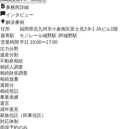
事務所詳細
インタビュー
解決事例
住所
福岡県北九州市小倉南区富士見2-8-1 JAビル1階
最寄駅
モノレール城野駅 JR城野駅
営業時間
平日 10:00〜17:00
注力分野
遺産分割
不動産相続
相続人調査
相続財産調査
相続放棄
遺留分
相続登記
事業承継
遺言
成年後見
家族信託（民事信託）
対応体制
面談予約のみ