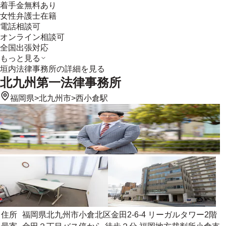
着手金無料あり
女性弁護士在籍
電話相談可
オンライン相談可
全国出張対応
もっと見る
垣内法律事務所
の詳細を見る
北九州第一法律事務所
福岡県
>
北九州市
>
西小倉駅
住所
福岡県北九州市小倉北区金田2-6-4 リーガルタワー2階