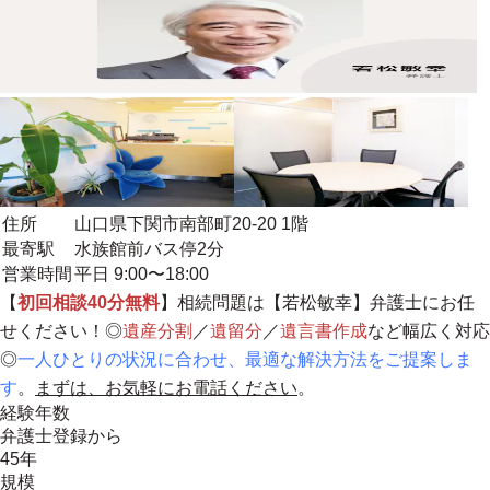
住所
山口県下関市南部町20-20 1階
最寄駅
水族館前バス停2分
営業時間
平日 9:00〜18:00
【
初回相談40分無料
】相続問題は【若松敏幸】弁護士にお任
せください！◎
遺産分割
／
遺留分
／
遺言書作成
など幅広く対応
◎
一人ひとりの状況に合わせ、最適な解決方法をご提案しま
す
。
まずは、お気軽にお電話ください
。
経験年数
弁護士登録から
45年
規模