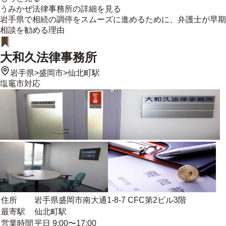
うみかぜ法律事務所
の詳細を見る
岩手県で相続の調停をスムーズに進めるために、弁護士が早期
相談を勧める理由
大和久法律事務所
岩手県
>
盛岡市
>
仙北町駅
塩竈市
対応
住所
岩手県盛岡市南大通1-8-7 CFC第2ビル3階
最寄駅
仙北町駅
営業時間
平日 9:00〜17:00