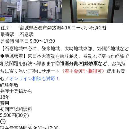
住所
宮城県石巻市鋳銭場4-16 コーポいわき2階
最寄駅
石巻駅
営業時間
平日 9:30〜17:30
【
石巻地域中心に、登米地域、大崎地域東部、気仙沼地域など
◆地域密着
】東日本大震災を乗り越え、被災地で培った経験で
相続問題を解決へ導きます◎
遺産分割/相続放棄など
、お気持
ちに寄り添い丁寧にサポート
《着手金0円~相談可》
費用も安
心／
オンライン相談も対応！
経験年数
弁護士登録から
18年
費用
初回面談相談料
5,500円(30分)
現在営業時間外
9:30〜17:30