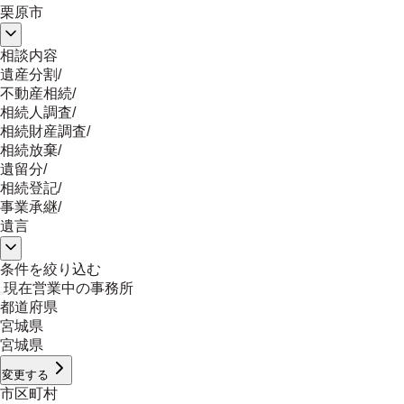
栗原市
相談内容
遺産分割
/
不動産相続
/
相続人調査
/
相続財産調査
/
相続放棄
/
遺留分
/
相続登記
/
事業承継
/
遺言
条件を絞り込む
現在営業中の事務所
都道府県
宮城県
宮城県
変更する
市区町村