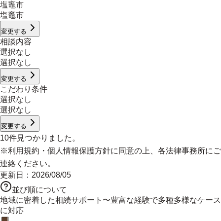
塩竈市
塩竈市
変更する
相談内容
選択なし
選択なし
変更する
こだわり条件
選択なし
選択なし
変更する
10
件見つかりました。
※
利用規約
・
個人情報保護方針
に同意の上、各法律事務所にご
連絡ください。
更新日：
2026/08/05
並び順について
地域に密着した相続サポート〜豊富な経験で多種多様なケース
に対応