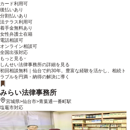
カード利用可
後払いあり
分割払いあり
法テラス利用可
着手金無料あり
女性弁護士在籍
電話相談可
オンライン相談可
全国出張対応
もっと見る
しんせい法律事務所
の詳細を見る
初回相談無料｜仙台で約30年。豊富な経験を活かし、相続ト
ラブルを円満・納得の解決に導く
みらい法律事務所
宮城県
>
仙台市
>
青葉通一番町駅
塩竈市
対応