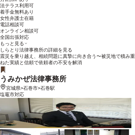
法テラス利用可
着手金無料あり
女性弁護士在籍
電話相談可
オンライン相談可
全国出張対応
もっと見る
しらとり法律事務所
の詳細を見る
震災を乗り越え、相続問題に真摯に向き合う〜被災地で積み重
ねた実績と信頼で依頼者の不安を解消
うみかぜ法律事務所
宮城県
>
石巻市
>
石巻駅
塩竈市
対応