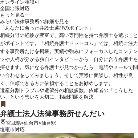
オンライン相談可
全国出張対応
もっと見る
みらい法律事務所
の詳細を見る
「あなたに合った弁護士選びのポイント」
相続分野の経験が豊富で、高い専門性を持つ弁護士を選ぶこと
がポイントです。「相続弁護士ドットコム」では、相続に注力
する事務所だけを掲載。実績や強みにフォーカスしたコンテン
ツや人柄が分かる独自インタビューから、自分に合う弁護士を
探せます。気になる弁護士が見つかったら、電話やメールで問
い合わせをしてみましょう。そして実際に面談し、相性が良
く、信頼できる方に依頼することをお勧めします。
遺産分割トラブルや遺留分の相談多数。依頼者の「こうした
い」という想いを大切に、相続問題を解決
弁護士法人法律事務所せんだい
宮城県
>
仙台市
>
仙台駅
塩竈市
対応