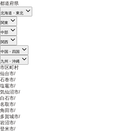
都道府県
北海道・東北
関東
中部
関西
中国・四国
九州・沖縄
市区町村
仙台市
/
石巻市
/
塩竈市
/
気仙沼市
/
白石市
/
名取市
/
角田市
/
多賀城市
/
岩沼市
/
登米市
/