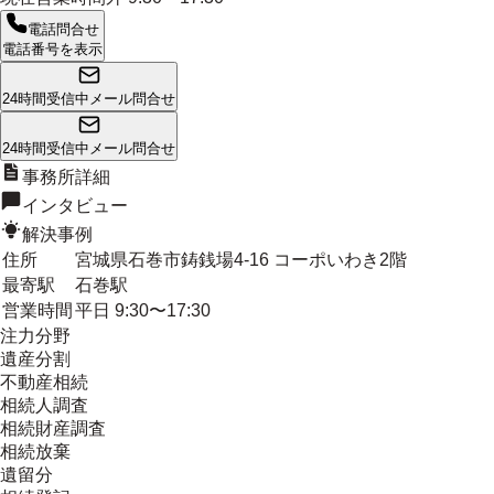
電話問合せ
電話番号を表示
24時間受信中
メール問合せ
24時間受信中
メール問合せ
事務所詳細
インタビュー
解決事例
住所
宮城県石巻市鋳銭場4-16 コーポいわき2階
最寄駅
石巻駅
営業時間
平日 9:30〜17:30
注力分野
遺産分割
不動産相続
相続人調査
相続財産調査
相続放棄
遺留分