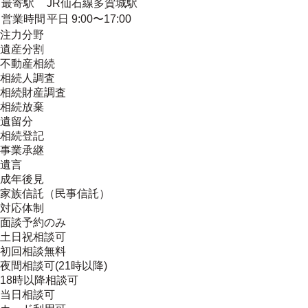
最寄駅
JR仙石線多賀城駅
営業時間
平日 9:00〜17:00
注力分野
遺産分割
不動産相続
相続人調査
相続財産調査
相続放棄
遺留分
相続登記
事業承継
遺言
成年後見
家族信託（民事信託）
対応体制
面談予約のみ
土日祝相談可
初回相談無料
夜間相談可(21時以降)
18時以降相談可
当日相談可