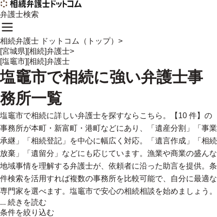
弁護士検索
相続弁護士 ドットコム（トップ）
>
[宮城県][相続]弁護士
>
[塩竈市][相続]弁護士
塩竈市
で
相続に強い
弁護士事
務所一覧
塩竈市で相続に詳しい弁護士を探すならこちら。【10 件】の
事務所が本町・新富町・港町などにあり、「遺産分割」「事業
承継」「相続登記」を中心に幅広く対応。「遺言作成」「相続
放棄」「遺留分」などにも応じています。漁業や商業の盛んな
地域事情を理解する弁護士が、依頼者に沿った助言を提供。条
件検索を活用すれば複数の事務所を比較可能で、自分に最適な
専門家を選べます。塩竈市で安心の相続相談を始めましょう。
...
続きを読む
条件を絞り込む