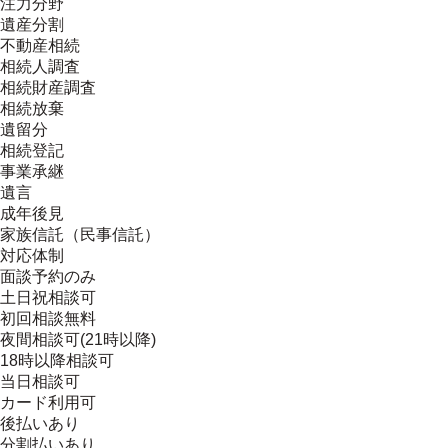
注力分野
遺産分割
不動産相続
相続人調査
相続財産調査
相続放棄
遺留分
相続登記
事業承継
遺言
成年後見
家族信託（民事信託）
対応体制
面談予約のみ
土日祝相談可
初回相談無料
夜間相談可(21時以降)
18時以降相談可
当日相談可
カード利用可
後払いあり
分割払いあり