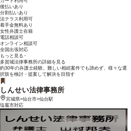
カード利用可
後払いあり
分割払いあり
法テラス利用可
着手金無料あり
女性弁護士在籍
電話相談可
オンライン相談可
全国出張対応
もっと見る
多賀城法律事務所
の詳細を見る
約30年の弁護士経験。難しい相続案件でも諦めず、様々な選
択肢を検討・提案して解決を目指す
しんせい法律事務所
宮城県
>
仙台市
>
仙台駅
塩竈市
対応