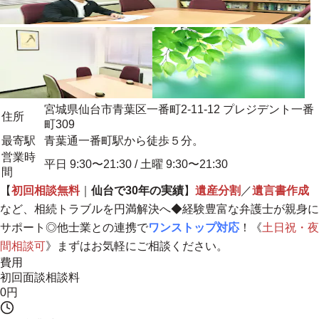
宮城県仙台市青葉区一番町2-11-12 プレジデント一番
住所
町309
最寄駅
青葉通一番町駅から徒歩５分。
営業時
平日 9:30〜21:30 / 土曜 9:30〜21:30
間
【
初回相談無料
｜
仙台で30年の実績
】
遺産分割
／
遺言書作成
など、相続トラブルを円満解決へ◆経験豊富な弁護士が親身に
サポート◎他士業との連携で
ワンストップ対応
！《
土日祝・夜
間相談可
》まずはお気軽にご相談ください。
費用
初回面談相談料
0円