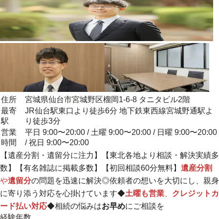
住所
宮城県仙台市宮城野区榴岡1-6-8 タニタビル2階
最寄
JR仙台駅東口より徒歩6分 地下鉄東西線宮城野通駅よ
駅
り徒歩3分
営業
平日 9:00〜20:00 / 土曜 9:00〜20:00 / 日曜 9:00〜20:00
時間
/ 祝日 9:00〜20:00
【遺産分割・遺留分に注力】【東北各地より相談・解決実績多
数】【有名雑誌に掲載多数】【初回相談60分無料】
遺産分割
や
遺留分
の問題を迅速に解決◎
依頼者の想いを大切にし、親身
に寄り添う対応を心掛けています
◆
土曜も営業
、
クレジットカ
ード払い対応
◆相続の悩みは
お早め
にご相談を
経験年数