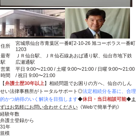
宮城県仙台市青葉区一番町2-10-26 旭コーポラス一番町
住所
1203
最寄
ＪＲ仙台駅、ＪＲ仙石線あおば通り駅、仙台市地下鉄
駅
広瀬通駅
営業
平日 9:00〜21:00 / 土曜 9:00〜21:00 / 日曜 9:00〜21:00
時間
/ 祝日 9:00〜21:00
【
弁護士歴30年以上
】相続問題でお困りの方へ、仙台のしん
せい法律事務所がトータルサポート◎
法定相続分を基に、合理
的かつ納得のいく解決を目指します
◆
休日・当日相談可能
◆
ま
ずはお気軽にお問い合わせください
《Webで簡単予約》
経験年数
弁護士登録から
31年
規模