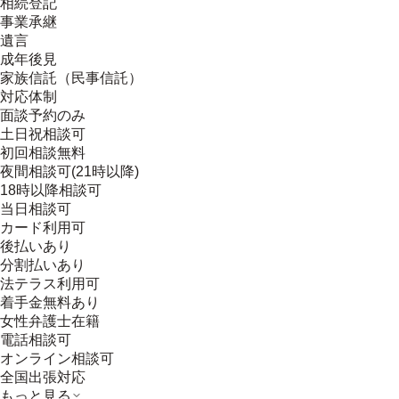
相続登記
事業承継
遺言
成年後見
家族信託（民事信託）
対応体制
面談予約のみ
土日祝相談可
初回相談無料
夜間相談可(21時以降)
18時以降相談可
当日相談可
カード利用可
後払いあり
分割払いあり
法テラス利用可
着手金無料あり
女性弁護士在籍
電話相談可
オンライン相談可
全国出張対応
もっと見る