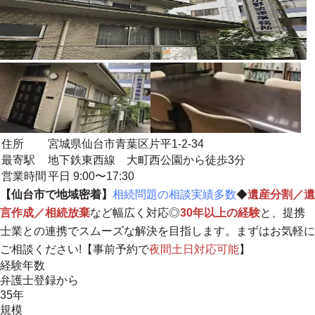
住所
宮城県仙台市青葉区片平1-2-34
最寄駅
地下鉄東西線 大町西公園から徒歩3分
営業時間
平日 9:00〜17:30
【仙台市で地域密着】
相続問題の相談実績多数
◆
遺産分割／遺
言作成／相続放棄
など幅広く対応◎
30年以上の経験
と、提携
士業との連携でスムーズな解決を目指します。まずはお気軽に
ご相談ください!【事前予約で
夜間土日対応可能
】
経験年数
弁護士登録から
35年
規模