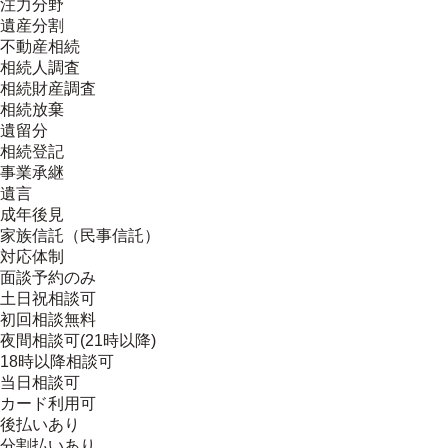
注力分野
遺産分割
不動産相続
相続人調査
相続財産調査
相続放棄
遺留分
相続登記
事業承継
遺言
成年後見
家族信託（民事信託）
対応体制
面談予約のみ
土日祝相談可
初回相談無料
夜間相談可(21時以降)
18時以降相談可
当日相談可
カード利用可
後払いあり
分割払いあり