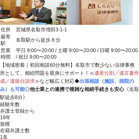
住所
宮城県名取市増田3-1-1
最寄
名取駅から徒歩８分
駅
営業
平日 9:00〜20:00 / 土曜 9:00〜20:00 / 日曜 9:00〜20:00
時間
/ 祝日 9:00〜20:00
【
地域密着
｜初回相談60分無料】名取市で数少ない法律事務
所として、相続問題を親身にサポート！≪
遺産分割
／
遺言書作
成
／
遺留分請求
≫など幅広く対応◆
出張相談（施設、病院の
み）も可能
◎
他士業との連携で複雑な相続手続きも安心
《名取
駅徒歩8分》
経験年数
弁護士登録から
19年
規模
在籍弁護士数
1名