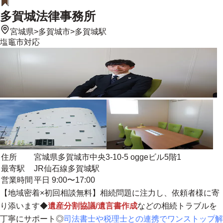
多賀城法律事務所
宮城県
>
多賀城市
>
多賀城駅
塩竈市
対応
住所
宮城県多賀城市中央3-10-5 oggeビル5階1
最寄駅
JR仙石線多賀城駅
営業時間
平日 9:00〜17:00
【地域密着×初回相談無料】
相続問題に注力し、依頼者様に寄
り添います◆
遺産分割協議/遺言書作成
などの相続トラブルを
丁寧にサポート◎
司法書士や税理士との連携でワンストップ解