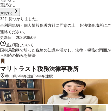
選択なし
変更する
32
件見つかりました。
※
利用規約
・
個人情報保護方針
に同意の上、各法律事務所にご
連絡ください。
更新日：
2026/08/09
並び順について
国税局勤務で培った税務の知識を活かし、法律・税務の両面か
ら相続の悩みを解決
マリトラスト税務法律事務所
香川県
>
宇多津町
>
宇多津駅