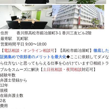
住所
香川県高松市鍛冶屋町3-1 香川三友ビル2階
最寄駅
瓦町駅
営業時間
平日 9:00〜18:00
【
電話相談
・
オンライン相談
可
】【高松市鍛冶屋町】
徹底した
証拠集めで依頼者のメリットを最大化
◆ここに依頼してダメな
ら仕方ないと思ってもらえる仕事を心がけています◎相続トラ
ブルをスムーズに解決【
土日祝相談
・
夜間相談
対応可】
経験年数
弁護士登録から
12年
規模
在籍弁護士数
2名
費用