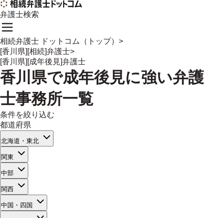
弁護士検索
相続弁護士 ドットコム（トップ）
>
[香川県][相続]弁護士
>
[香川県][成年後見]弁護士
香川県
で
成年後見
に強い
弁護
士事務所一覧
条件を絞り込む
都道府県
北海道・東北
関東
中部
関西
中国・四国