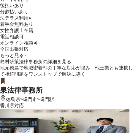
後払いあり
分割払いあり
法テラス利用可
着手金無料あり
女性弁護士在籍
電話相談可
オンライン相談可
全国出張対応
もっと見る
島村研策法律事務所
の詳細を見る
地元徳島で地域密着型の丁寧な対応が強み 他士業とも連携し
て相続問題をワンストップで解決に導く
泉法律事務所
徳島県
>
鳴門市
>
鳴門駅
香川県
対応