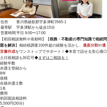
住所
香川県綾歌郡宇多津町3565-1
最寄駅
宇多津駅から徒歩15分
営業時間
平日 9:00〜17:00
【初回相談無料※依頼時】【
税務・不動産の専門知識で相続問
題を解決
】
相続税調査100件超の経験
を活かし、
遺産分割
や
遺
言書作成
をワンストップでサポート！◆本音で話せる安心感◎
土日祝相談も対応可◆
まずはご相談を！
経験年数
弁護士登録から
8年
規模
在籍弁護士数
1名
費用
初回面談相談料
5,500円(30分)