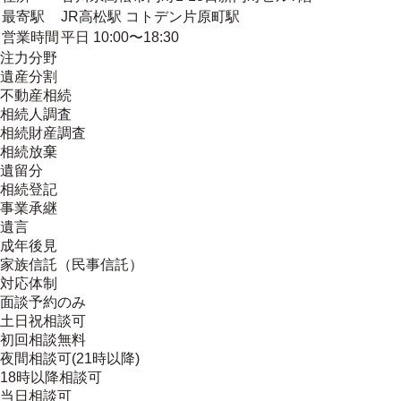
最寄駅
JR高松駅 コトデン片原町駅
営業時間
平日 10:00〜18:30
注力分野
遺産分割
不動産相続
相続人調査
相続財産調査
相続放棄
遺留分
相続登記
事業承継
遺言
成年後見
家族信託（民事信託）
対応体制
面談予約のみ
土日祝相談可
初回相談無料
夜間相談可(21時以降)
18時以降相談可
当日相談可