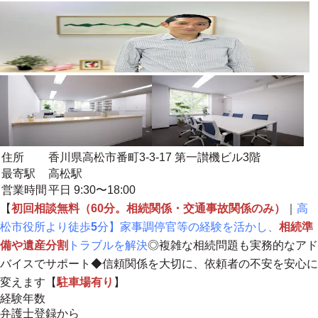
住所
香川県高松市番町3-3-17 第一讃機ビル3階
最寄駅
高松駅
営業時間
平日 9:30〜18:00
【
初回相談無料（60分。相続関係・交通事故関係のみ）
｜
高
松市役所より徒歩
5
分】家事調停官等の経験を活かし、
相続準
備や遺産分割
トラブルを解決
◎複雑な相続問題も実務的なアド
バイスでサポート◆
信頼関係を大切に、依頼者の不安を安心に
変えます
【
駐車場有り
】
経験年数
弁護士登録から