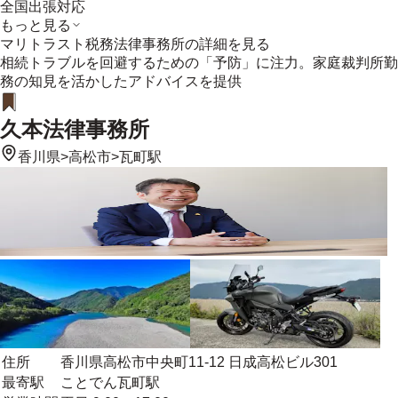
全国出張対応
もっと見る
マリトラスト税務法律事務所
の詳細を見る
相続トラブルを回避するための「予防」に注力。家庭裁判所勤
務の知見を活かしたアドバイスを提供
久本法律事務所
香川県
>
高松市
>
瓦町駅
住所
香川県高松市中央町11-12 日成高松ビル301
最寄駅
ことでん瓦町駅