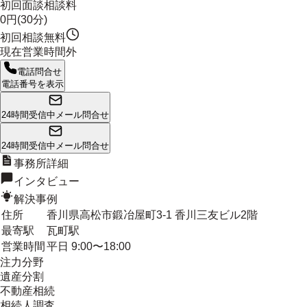
初回面談相談料
0円(30分)
初回相談無料
現在営業時間外
電話問合せ
電話番号を表示
24時間受信中
メール問合せ
24時間受信中
メール問合せ
事務所詳細
インタビュー
解決事例
住所
香川県高松市鍛冶屋町3-1 香川三友ビル2階
最寄駅
瓦町駅
営業時間
平日 9:00〜18:00
注力分野
遺産分割
不動産相続
相続人調査