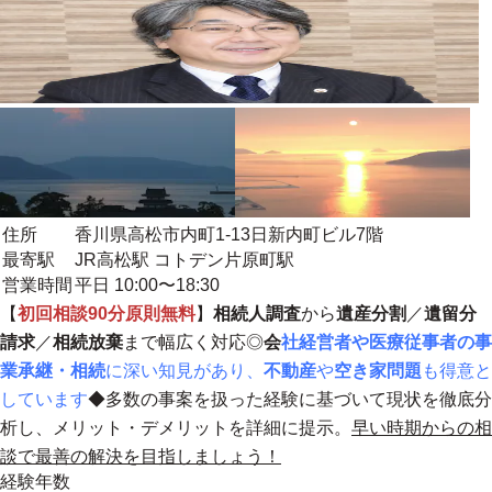
住所
香川県高松市内町1-13日新内町ビル7階
最寄駅
JR高松駅 コトデン片原町駅
営業時間
平日 10:00〜18:30
【
初回相談90分原則無料
】
相続人調査
から
遺産分割
／
遺留分
請求
／
相続放棄
まで幅広く対応◎
会
社経営者や医療従事者の事
業承継・相続
に深い知見があり、
不動産
や
空き家問題
も得意と
しています
◆
多数の事案を扱った経験に基づいて現状を徹底分
析し、メリット・デメリットを詳細に提示。
早い時期からの相
談で最善の解決を目指しましょう！
経験年数