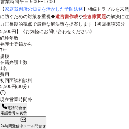
営業時間
平日 9:00〜17:00
【
家庭裁判所の知見を活かした予防法務
】相続トラブルを未然
に防ぐための対策を重視◆
遺言書作成
や
空き家問題
の解決に注
力◎長期的視点で最適な解決策を提案します【初回相談30分
5,500円】《お気軽にお問い合わせください》
経験年数
弁護士登録から
7年
規模
在籍弁護士数
1名
費用
初回面談相談料
5,500円(30分)
現在営業時間外
電話問合せ
電話番号を表示
24時間受信中
メール問合せ