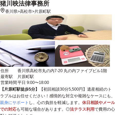
猪川映法律事務所
香川県
>
高松市
>
片原町駅
住所
香川県高松市丸の内7-20 丸の内ファイブビル1階
最寄駅
片原町駅
営業時間
平日 9:00〜18:00
【片原町駅徒歩5分】
【初回相談30分5,500円】遺産相続のト
ラブルはお任せください！感情的な対立や複雑なケースにも、
親身にサポート
し、心の負担を軽減します。
休日相談やメール
での対応
も可能な場合があります。◎
法テラス利用
で費用の心