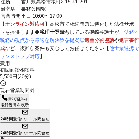
住所
香川県高松市桜町2-15-41-201
最寄駅
栗林公園駅
営業時間
平日 10:00〜17:00
【
オンライン対応可
】高松市で相続問題に特化した法律サポー
トを提供します◆
税理士登録
もしている磯崎弁護士が、
法務×
税務の視点から最適な解決策を提案◎
遺産分割協議
や
遺言書作
成
など、複雑な案件も安心してお任せください【
他士業連携で
ワンストップ対応
】
費用
初回面談相談料
5,500円(30分)
現在営業時間外
電話問合せ
電話番号を表示
24時間受信中
メール問合せ
24時間受信中
メール問合せ