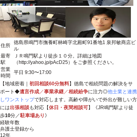
徳島県鳴門市撫養町林崎字北殿町91番地1 泉邦敏商店ビ
住所
ル
最寄
ＪＲ鳴門駅より徒歩１０分。詳細は地図
駅
（http://yahoo.jp/pAcD25）をご参照ください。
営業
平日 9:30〜17:00
時間
【
地域密着
｜
初回相談60分無料
】徳島で相続問題の解決をサ
ポート◆
遺言作成
／
事業承継
／
相続紛争
に注力◎
他士業と連携
しワンストップ
で対応します。高齢や障がいで外出が難しい方
には
出張相談
も対応【
休日・夜間相談可
】《JR鳴門駅より徒
歩
10
分／
駐車場あり
》
経験年数
弁護士登録から
12年