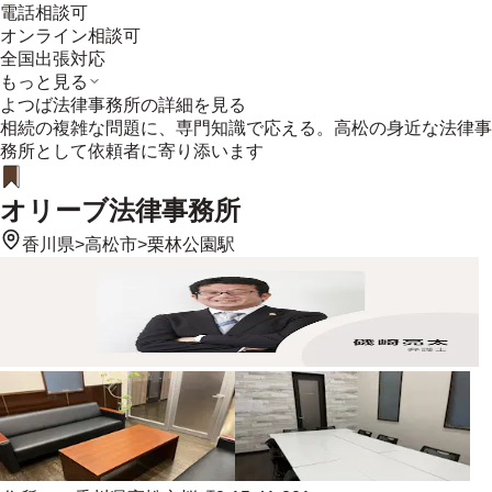
電話相談可
オンライン相談可
全国出張対応
もっと見る
よつば法律事務所
の詳細を見る
相続の複雑な問題に、専門知識で応える。高松の身近な法律事
務所として依頼者に寄り添います
オリーブ法律事務所
香川県
>
高松市
>
栗林公園駅