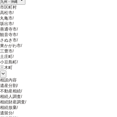
九州・沖縄
市区町村
高松市
/
丸亀市
/
坂出市
/
善通寺市
/
観音寺市
/
さぬき市
/
東かがわ市
/
三豊市
/
土庄町
/
小豆島町
/
三木町
相談内容
遺産分割
/
不動産相続
/
相続人調査
/
相続財産調査
/
相続放棄
/
遺留分
/