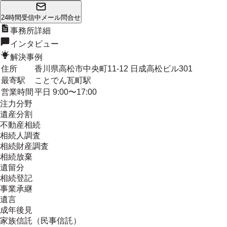
24時間受信中
メール問合せ
事務所詳細
インタビュー
解決事例
住所
香川県高松市中央町11-12 日成高松ビル301
最寄駅
ことでん瓦町駅
営業時間
平日 9:00〜17:00
注力分野
遺産分割
不動産相続
相続人調査
相続財産調査
相続放棄
遺留分
相続登記
事業承継
遺言
成年後見
家族信託（民事信託）