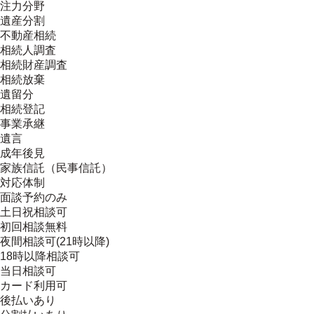
注力分野
遺産分割
不動産相続
相続人調査
相続財産調査
相続放棄
遺留分
相続登記
事業承継
遺言
成年後見
家族信託（民事信託）
対応体制
面談予約のみ
土日祝相談可
初回相談無料
夜間相談可(21時以降)
18時以降相談可
当日相談可
カード利用可
後払いあり