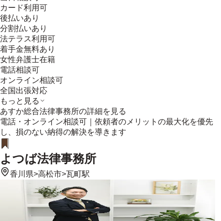
カード利用可
後払いあり
分割払いあり
法テラス利用可
着手金無料あり
女性弁護士在籍
電話相談可
オンライン相談可
全国出張対応
もっと見る
あすか総合法律事務所
の詳細を見る
電話・オンライン相談可｜依頼者のメリットの最大化を優先
し、損のない納得の解決を導きます
よつば法律事務所
香川県
>
高松市
>
瓦町駅