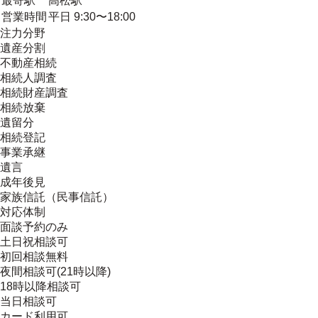
最寄駅
高松駅
営業時間
平日 9:30〜18:00
注力分野
遺産分割
不動産相続
相続人調査
相続財産調査
相続放棄
遺留分
相続登記
事業承継
遺言
成年後見
家族信託（民事信託）
対応体制
面談予約のみ
土日祝相談可
初回相談無料
夜間相談可(21時以降)
18時以降相談可
当日相談可
カード利用可