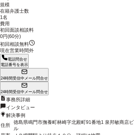
規模
在籍弁護士数
1名
費用
初回面談相談料
0円(60分)
初回相談無料
現在営業時間外
電話問合せ
電話番号を表示
24時間受信中
メール問合せ
24時間受信中
メール問合せ
事務所詳細
インタビュー
解決事例
徳島県鳴門市撫養町林崎字北殿町91番地1 泉邦敏商店ビ
住所
ル