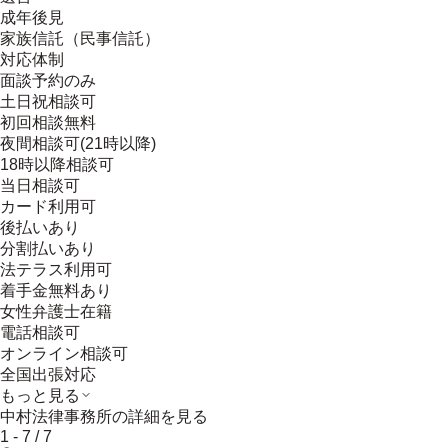
成年後見
家族信託（民事信託）
対応体制
面談予約のみ
土日祝相談可
初回相談無料
夜間相談可(21時以降)
18時以降相談可
当日相談可
カード利用可
後払いあり
分割払いあり
法テラス利用可
着手金無料あり
女性弁護士在籍
電話相談可
オンライン相談可
全国出張対応
もっと見る
中村法律事務所
の詳細を見る
1
-
7
/
7