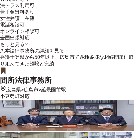
法テラス利用可
着手金無料あり
女性弁護士在籍
電話相談可
オンライン相談可
全国出張対応
もっと見る
久本法律事務所
の詳細を見る
弁護士登録から50年以上、広島市で多種多様な相続問題に取
り組んできた経験と実績
間所法律事務所
広島県
>
広島市
>
縮景園前駅
小豆島町
対応