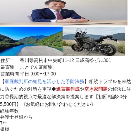
住所
香川県高松市中央町11-12 日成高松ビル301
最寄駅
ことでん瓦町駅
営業時間
平日 9:00〜17:00
【
家庭裁判所の知見を活かした予防法務
】相続トラブルを未然
に防ぐための対策を重視◆
遺言書作成
や
空き家問題
の解決に注
力◎長期的視点で最適な解決策を提案します【初回相談30分
5,500円】《お気軽にお問い合わせください》
経験年数
弁護士登録から
7年
規模