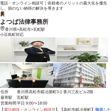
電話・オンライン相談可｜依頼者のメリットの最大化を優先
し、損のない納得の解決を導きます
よつば法律事務所
香川県
>
高松市
>
瓦町駅
小豆島町
対応
住所
香川県高松市鍛冶屋町3-1 香川三友ビル2階
最寄駅
瓦町駅
営業時間
平日 9:00〜18:00
【
電話相談
・
オンライン相談
可
】【高松市鍛冶屋町】
徹底した