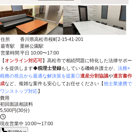
住所
香川県高松市桜町2-15-41-201
最寄駅
栗林公園駅
営業時間
平日 10:00〜17:00
【
オンライン対応可
】高松市で相続問題に特化した法律サポー
トを提供します◆
税理士登録
もしている磯崎弁護士が、
法務×
税務の視点から最適な解決策を提案◎
遺産分割協議
や
遺言書作
成
など、複雑な案件も安心してお任せください【
他士業連携で
ワンストップ対応
】
費用
初回面談相談料
5,500円(30分)
現在営業中
10:00〜17:00