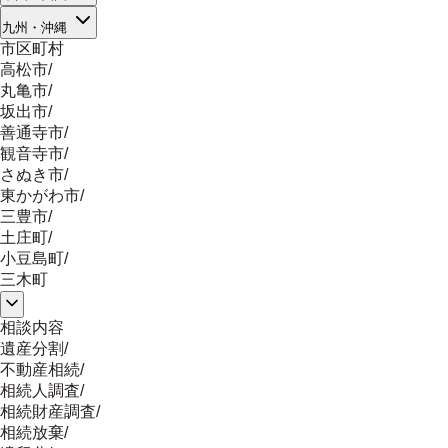
九州・沖縄
市区町村
高松市
/
丸亀市
/
坂出市
/
善通寺市
/
観音寺市
/
さぬき市
/
東かがわ市
/
三豊市
/
土庄町
/
小豆島町
/
三木町
相談内容
遺産分割
/
不動産相続
/
相続人調査
/
相続財産調査
/
相続放棄
/