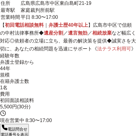
住所
広島県広島市中区東白島町21-19
最寄駅
家庭裁判所前駅
営業時間
平日 8:30〜17:00
【
初回電話相談無料
｜
弁護士歴40年以上
】広島市中区で信頼
の中村法律事務所◆
遺産分割
／
遺言無効
／
相続放棄
など幅広く
対応◎依頼者の立場に立ち、最善の解決策を提供◆
誠実さを大
切に、あなたの相続問題を迅速にサポート
《
法テラス利用可
》
経験年数
弁護士登録から
44年
規模
在籍弁護士数
1名
費用
初回面談相談料
5,500円(30分)
現在営業中
8:30〜17:00
電話問合せ
電話番号を表示