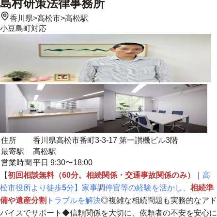
島村研策法律事務所
香川県
>
高松市
>
高松駅
小豆島町
対応
住所
香川県高松市番町3-3-17 第一讃機ビル3階
最寄駅
高松駅
営業時間
平日 9:30〜18:00
【
初回相談無料（60分。相続関係・交通事故関係のみ）
｜
高
松市役所より徒歩
5
分】家事調停官等の経験を活かし、
相続準
備や遺産分割
トラブルを解決
◎複雑な相続問題も実務的なアド
バイスでサポート◆
信頼関係を大切に、依頼者の不安を安心に