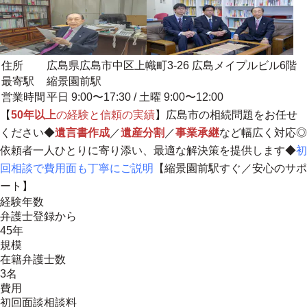
住所
広島県広島市中区上幟町3-26 広島メイプルビル6階
最寄駅
縮景園前駅
営業時間
平日 9:00〜17:30 / 土曜 9:00〜12:00
【
50年以上
の経験と信頼の実績
】広島市の相続問題をお任せ
ください◆
遺言書作成
／
遺産分割
／
事業承継
など幅広く対応◎
依頼者一人ひとりに寄り添い、最適な解決策を提供します
◆
初
回相談で費用面も丁寧にご説明
【縮景園前駅すぐ／安心のサポ
ート】
経験年数
弁護士登録から
45年
規模
在籍弁護士数
3名
費用
初回面談相談料