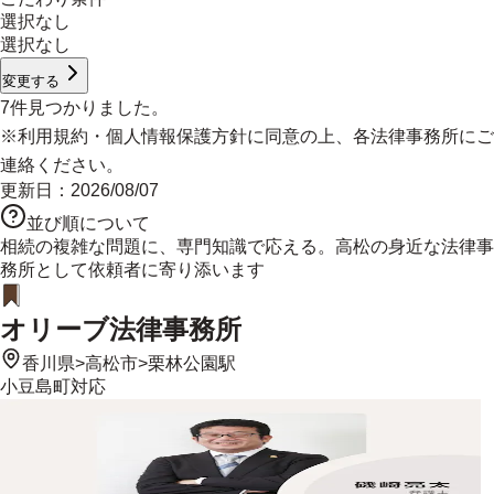
選択なし
選択なし
変更する
7
件見つかりました。
※
利用規約
・
個人情報保護方針
に同意の上、各法律事務所にご
連絡ください。
更新日：
2026/08/07
並び順について
相続の複雑な問題に、専門知識で応える。高松の身近な法律事
務所として依頼者に寄り添います
オリーブ法律事務所
香川県
>
高松市
>
栗林公園駅
小豆島町
対応