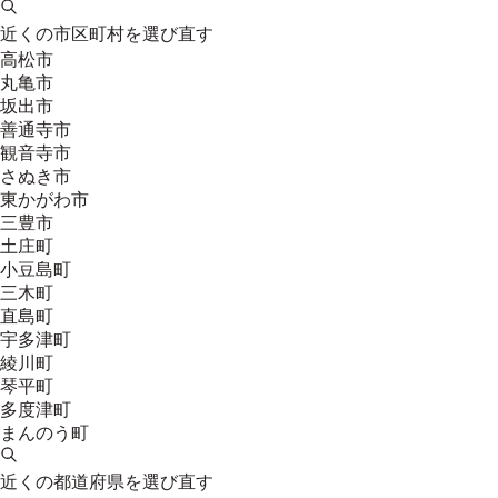
近くの市区町村を選び直す
高松市
丸亀市
坂出市
善通寺市
観音寺市
さぬき市
東かがわ市
三豊市
土庄町
小豆島町
三木町
直島町
宇多津町
綾川町
琴平町
多度津町
まんのう町
近くの都道府県を選び直す