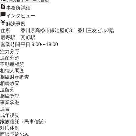
事務所詳細
インタビュー
解決事例
住所
香川県高松市鍛冶屋町3-1 香川三友ビル2階
最寄駅
瓦町駅
営業時間
平日 9:00〜18:00
注力分野
遺産分割
不動産相続
相続人調査
相続財産調査
相続放棄
遺留分
相続登記
事業承継
遺言
成年後見
家族信託（民事信託）
対応体制
面談予約のみ