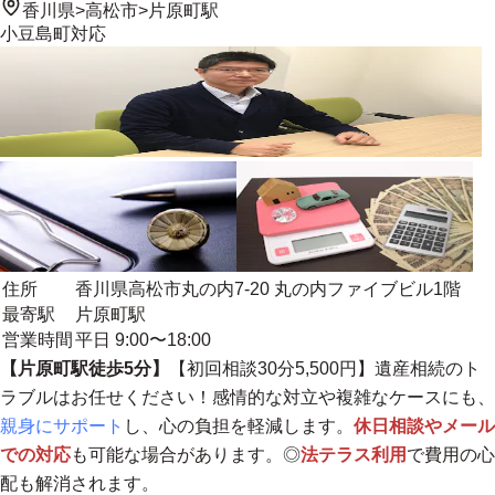
香川県
>
高松市
>
片原町駅
小豆島町
対応
住所
香川県高松市丸の内7-20 丸の内ファイブビル1階
最寄駅
片原町駅
営業時間
平日 9:00〜18:00
【片原町駅徒歩5分】
【初回相談30分5,500円】遺産相続のト
ラブルはお任せください！感情的な対立や複雑なケースにも、
親身にサポート
し、心の負担を軽減します。
休日相談やメール
での対応
も可能な場合があります。◎
法テラス利用
で費用の心
配も解消されます。