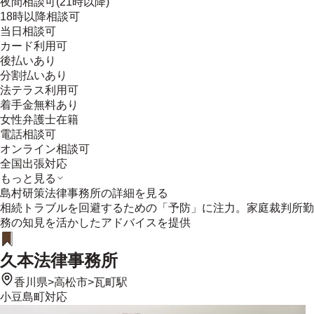
夜間相談可(21時以降)
18時以降相談可
当日相談可
カード利用可
後払いあり
分割払いあり
法テラス利用可
着手金無料あり
女性弁護士在籍
電話相談可
オンライン相談可
全国出張対応
もっと見る
島村研策法律事務所
の詳細を見る
相続トラブルを回避するための「予防」に注力。家庭裁判所勤
務の知見を活かしたアドバイスを提供
久本法律事務所
香川県
>
高松市
>
瓦町駅
小豆島町
対応