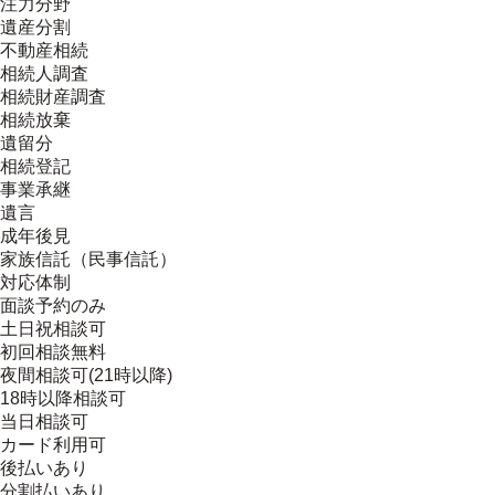
注力分野
遺産分割
不動産相続
相続人調査
相続財産調査
相続放棄
遺留分
相続登記
事業承継
遺言
成年後見
家族信託（民事信託）
対応体制
面談予約のみ
土日祝相談可
初回相談無料
夜間相談可(21時以降)
18時以降相談可
当日相談可
カード利用可
後払いあり
分割払いあり