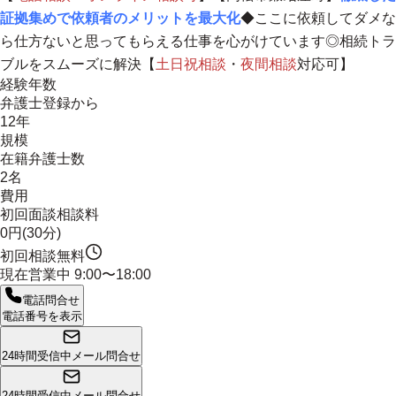
証拠集めで依頼者のメリットを最大化
◆ここに依頼してダメな
ら仕方ないと思ってもらえる仕事を心がけています◎相続トラ
ブルをスムーズに解決【
土日祝相談
・
夜間相談
対応可】
経験年数
弁護士登録から
12年
規模
在籍弁護士数
2名
費用
初回面談相談料
0円(30分)
初回相談無料
現在営業中
9:00〜18:00
電話問合せ
電話番号を表示
24時間受信中
メール問合せ
24時間受信中
メール問合せ