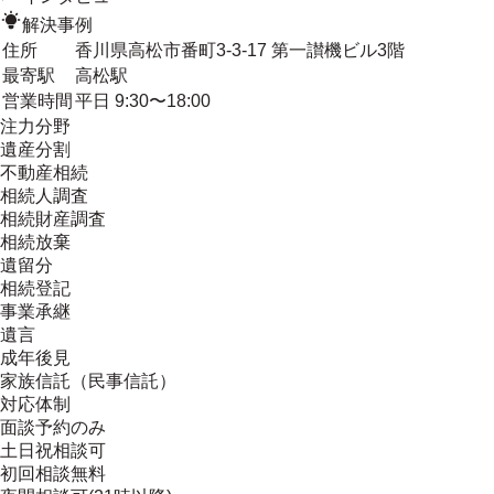
解決事例
住所
香川県高松市番町3-3-17 第一讃機ビル3階
最寄駅
高松駅
営業時間
平日 9:30〜18:00
注力分野
遺産分割
不動産相続
相続人調査
相続財産調査
相続放棄
遺留分
相続登記
事業承継
遺言
成年後見
家族信託（民事信託）
対応体制
面談予約のみ
土日祝相談可
初回相談無料