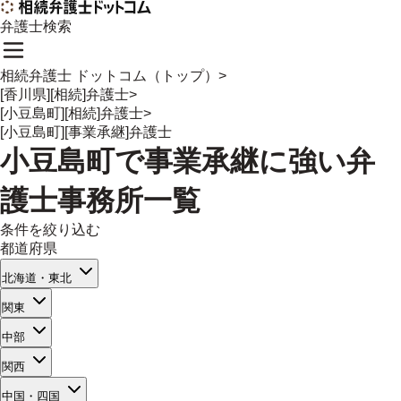
弁護士検索
相続弁護士 ドットコム（トップ）
>
[香川県][相続]弁護士
>
[小豆島町][相続]弁護士
>
[小豆島町][事業承継]弁護士
小豆島町
で
事業承継
に強い
弁
護士事務所一覧
条件を絞り込む
都道府県
北海道・東北
関東
中部
関西
中国・四国