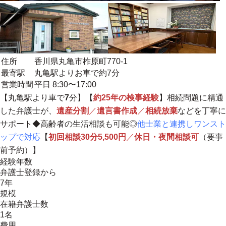
住所
香川県丸亀市柞原町770-1
最寄駅
丸亀駅よりお車で約7分
営業時間
平日 8:30〜17:00
【丸亀駅より車で
7
分】【
約25年の検事経験
】相続問題に精通
した弁護士が、
遺産分割
／
遺言書作成
／
相続放棄
などを
丁寧に
サポート
◆高齢者の生活相談も可能◎
他士業と連携しワンスト
ップで対応
【
初回相談30分5,500円
／
休日・夜間相談可
（要事
前予約）】
経験年数
弁護士登録から
7年
規模
在籍弁護士数
1名
費用