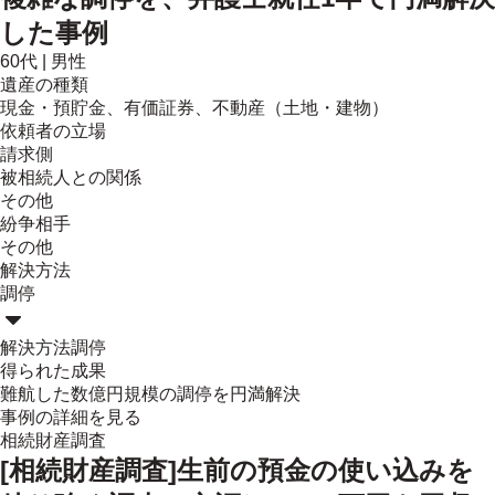
した事例
60代
|
男性
遺産の種類
現金・預貯金、有価証券、不動産（土地・建物）
依頼者の立場
請求側
被相続人との関係
その他
紛争相手
その他
解決方法
調停
解決方法
調停
得られた成果
難航した数億円規模の調停を円満解決
事例の詳細を見る
相続財産調査
[相続財産調査]生前の預金の使い込みを