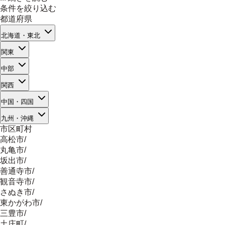
条件を絞り込む
都道府県
北海道・東北
関東
中部
関西
中国・四国
九州・沖縄
市区町村
高松市
/
丸亀市
/
坂出市
/
善通寺市
/
観音寺市
/
さぬき市
/
東かがわ市
/
三豊市
/
土庄町
/