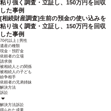
粘り強く調査・立証し、150万円を回収
した事例
[相続財産調査]生前の預金の使い込みを
粘り強く調査・立証し、150万円を回収
した事例
70代以上
|
男性
遺産の種類
現金・預貯金
依頼者の立場
請求側
被相続人との関係
被相続人の子ども
紛争相手
依頼者の兄弟姉妹
解決方法
訴訟
解決方法
訴訟
得られた成果