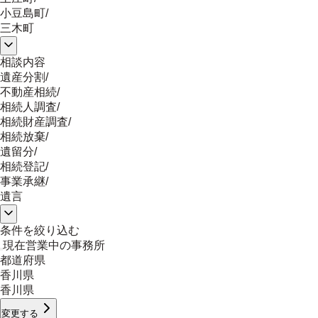
小豆島町
/
三木町
相談内容
遺産分割
/
不動産相続
/
相続人調査
/
相続財産調査
/
相続放棄
/
遺留分
/
相続登記
/
事業承継
/
遺言
条件を絞り込む
現在営業中の事務所
都道府県
香川県
香川県
変更する