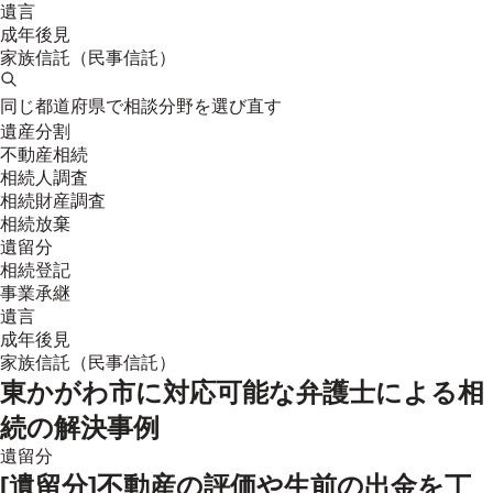
遺言
成年後見
家族信託（民事信託）
同じ都道府県で相談分野を選び直す
遺産分割
不動産相続
相続人調査
相続財産調査
相続放棄
遺留分
相続登記
事業承継
遺言
成年後見
家族信託（民事信託）
東かがわ市
に対応可能な弁護士による相
続の解決事例
遺留分
[遺留分]不動産の評価や生前の出金を丁