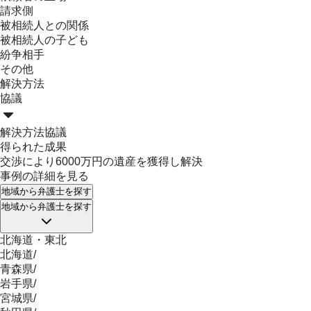
請求側
被相続人との関係
被相続人の子ども
紛争相手
その他
解決方法
協議
解決方法
協議
得られた成果
交渉により6000万円の遺産を獲得し解決
事例の詳細を見る
地域
から弁護士を探す
地域
から弁護士を探す
北海道・東北
北海道
/
青森県
/
岩手県
/
宮城県
/