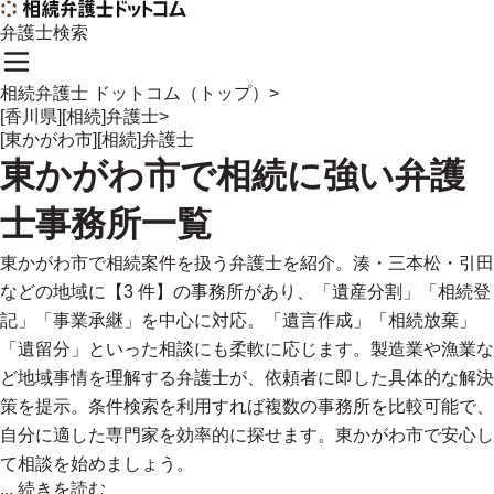
弁護士検索
相続弁護士 ドットコム（トップ）
>
[香川県][相続]弁護士
>
[東かがわ市][相続]弁護士
東かがわ市
で
相続に強い
弁護
士事務所一覧
東かがわ市で相続案件を扱う弁護士を紹介。湊・三本松・引田
などの地域に【3 件】の事務所があり、「遺産分割」「相続登
記」「事業承継」を中心に対応。「遺言作成」「相続放棄」
「遺留分」といった相談にも柔軟に応じます。製造業や漁業な
ど地域事情を理解する弁護士が、依頼者に即した具体的な解決
策を提示。条件検索を利用すれば複数の事務所を比較可能で、
自分に適した専門家を効率的に探せます。東かがわ市で安心し
て相談を始めましょう。
...
続きを読む