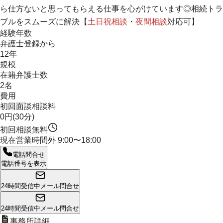
ら仕方ないと思ってもらえる仕事を心がけています◎相続トラ
ブルをスムーズに解決【
土日祝相談
・
夜間相談
対応可】
経験年数
弁護士登録から
12年
規模
在籍弁護士数
2名
費用
初回面談相談料
0円(30分)
初回相談無料
現在営業時間外
9:00〜18:00
電話問合せ
電話番号を表示
24時間受信中
メール問合せ
24時間受信中
メール問合せ
事務所詳細