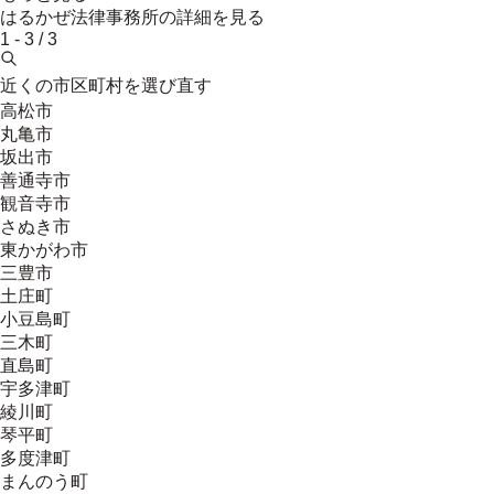
はるかぜ法律事務所
の詳細を見る
1
-
3
/
3
近くの市区町村を選び直す
高松市
丸亀市
坂出市
善通寺市
観音寺市
さぬき市
東かがわ市
三豊市
土庄町
小豆島町
三木町
直島町
宇多津町
綾川町
琴平町
多度津町
まんのう町