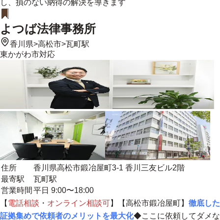
し、損のない納得の解決を導きます
よつば法律事務所
香川県
>
高松市
>
瓦町駅
東かがわ市
対応
住所
香川県高松市鍛冶屋町3-1 香川三友ビル2階
最寄駅
瓦町駅
営業時間
平日 9:00〜18:00
【
電話相談
・
オンライン相談
可
】【高松市鍛冶屋町】
徹底した
証拠集めで依頼者のメリットを最大化
◆ここに依頼してダメな