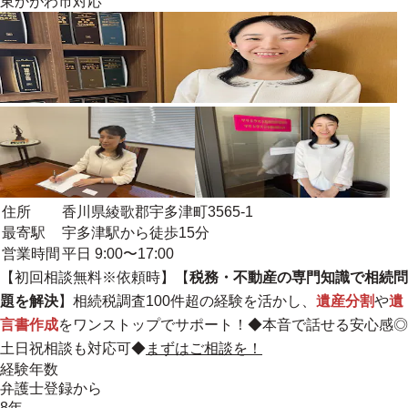
東かがわ市
対応
住所
香川県綾歌郡宇多津町3565-1
最寄駅
宇多津駅から徒歩15分
営業時間
平日 9:00〜17:00
【初回相談無料※依頼時】【
税務・不動産の専門知識で相続問
題を解決
】
相続税調査100件超の経験
を活かし、
遺産分割
や
遺
言書作成
をワンストップでサポート！◆本音で話せる安心感◎
土日祝相談も対応可◆
まずはご相談を！
経験年数
弁護士登録から
8年