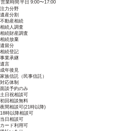
営業時間
平日 9:00〜17:00
注力分野
遺産分割
不動産相続
相続人調査
相続財産調査
相続放棄
遺留分
相続登記
事業承継
遺言
成年後見
家族信託（民事信託）
対応体制
面談予約のみ
土日祝相談可
初回相談無料
夜間相談可(21時以降)
18時以降相談可
当日相談可
カード利用可