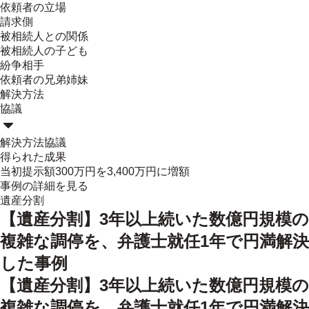
依頼者の立場
請求側
被相続人との関係
被相続人の子ども
紛争相手
依頼者の兄弟姉妹
解決方法
協議
解決方法
協議
得られた成果
当初提示額300万円を3,400万円に増額
事例の詳細を見る
遺産分割
【遺産分割】3年以上続いた数億円規模の
複雑な調停を、弁護士就任1年で円満解決
した事例
【遺産分割】3年以上続いた数億円規模の
複雑な調停を、弁護士就任1年で円満解決