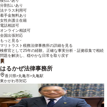
後払いあり
分割払いあり
法テラス利用可
着手金無料あり
女性弁護士在籍
電話相談可
オンライン相談可
全国出張対応
もっと見る
マリトラスト税務法律事務所
の詳細を見る
検察官として25年の経験。正確な事実分析・証拠収集で相続
問題を解決し、穏やかな日常を取り戻す
はるかぜ法律事務所
香川県
>
丸亀市
>
丸亀駅
東かがわ市
対応