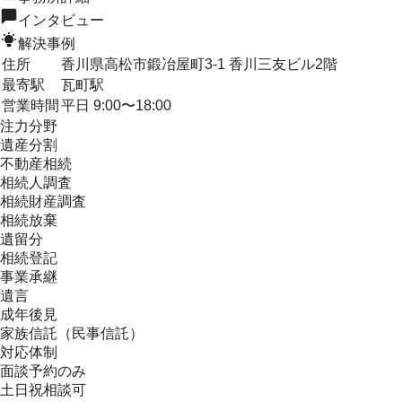
インタビュー
解決事例
住所
香川県高松市鍛冶屋町3-1 香川三友ビル2階
最寄駅
瓦町駅
営業時間
平日 9:00〜18:00
注力分野
遺産分割
不動産相続
相続人調査
相続財産調査
相続放棄
遺留分
相続登記
事業承継
遺言
成年後見
家族信託（民事信託）
対応体制
面談予約のみ
土日祝相談可