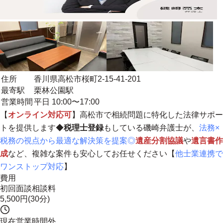
住所
香川県高松市桜町2-15-41-201
最寄駅
栗林公園駅
営業時間
平日 10:00〜17:00
【
オンライン対応可
】高松市で相続問題に特化した法律サポー
トを提供します◆
税理士登録
もしている磯崎弁護士が、
法務×
税務の視点から最適な解決策を提案◎
遺産分割協議
や
遺言書作
成
など、複雑な案件も安心してお任せください【
他士業連携で
ワンストップ対応
】
費用
初回面談相談料
5,500円(30分)
現在営業時間外