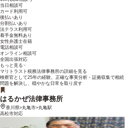
当日相談可
カード利用可
後払いあり
分割払いあり
法テラス利用可
着手金無料あり
女性弁護士在籍
電話相談可
オンライン相談可
全国出張対応
もっと見る
マリトラスト税務法律事務所
の詳細を見る
検察官として25年の経験。正確な事実分析・証拠収集で相続
問題を解決し、穏やかな日常を取り戻す
はるかぜ法律事務所
香川県
>
丸亀市
>
丸亀駅
高松市
対応