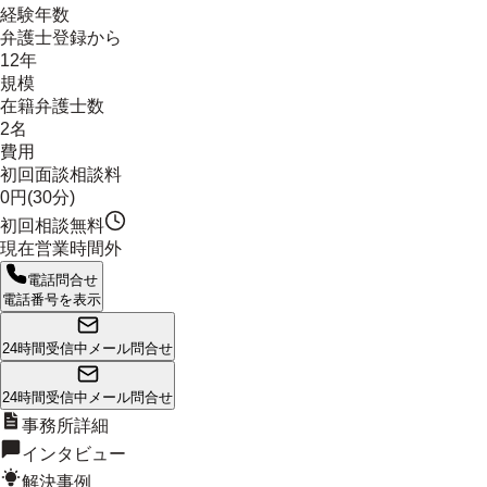
経験年数
弁護士登録から
12年
規模
在籍弁護士数
2名
費用
初回面談相談料
0円(30分)
初回相談無料
現在営業時間外
電話問合せ
電話番号を表示
24時間受信中
メール問合せ
24時間受信中
メール問合せ
事務所詳細
インタビュー
解決事例