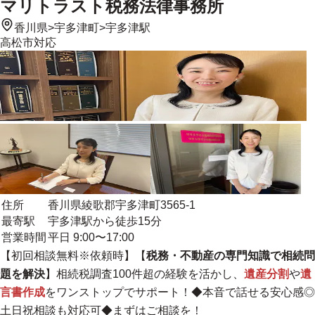
マリトラスト税務法律事務所
香川県
>
宇多津町
>
宇多津駅
高松市
対応
住所
香川県綾歌郡宇多津町3565-1
最寄駅
宇多津駅から徒歩15分
営業時間
平日 9:00〜17:00
【初回相談無料※依頼時】【
税務・不動産の専門知識で相続問
題を解決
】
相続税調査100件超の経験
を活かし、
遺産分割
や
遺
言書作成
をワンストップでサポート！◆本音で話せる安心感◎
土日祝相談も対応可◆
まずはご相談を！