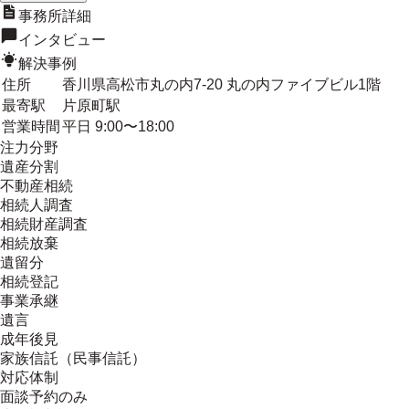
事務所詳細
インタビュー
解決事例
住所
香川県高松市丸の内7-20 丸の内ファイブビル1階
最寄駅
片原町駅
営業時間
平日 9:00〜18:00
注力分野
遺産分割
不動産相続
相続人調査
相続財産調査
相続放棄
遺留分
相続登記
事業承継
遺言
成年後見
家族信託（民事信託）
対応体制
面談予約のみ