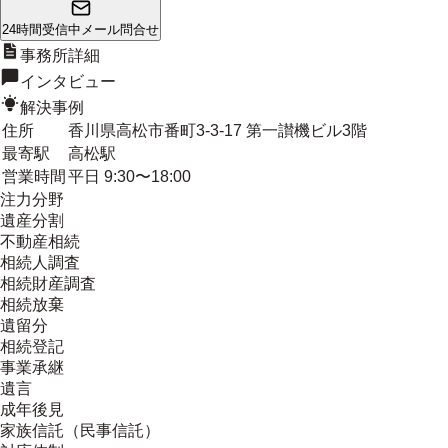
24時間受信中
メール問合せ
事務所詳細
インタビュー
解決事例
住所
香川県高松市番町3-3-17 第一讃機ビル3階
最寄駅
高松駅
営業時間
平日 9:30〜18:00
注力分野
遺産分割
不動産相続
相続人調査
相続財産調査
相続放棄
遺留分
相続登記
事業承継
遺言
成年後見
家族信託（民事信託）