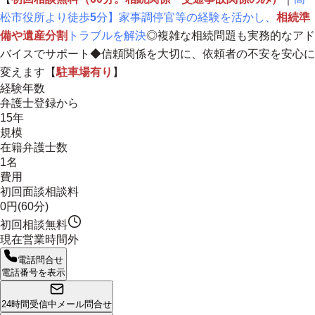
松市役所より徒歩
5
分】家事調停官等の経験を活かし、
相続準
備や遺産分割
トラブルを解決
◎複雑な相続問題も実務的なアド
バイスでサポート◆
信頼関係を大切に、依頼者の不安を安心に
変えます
【
駐車場有り
】
経験年数
弁護士登録から
15年
規模
在籍弁護士数
1名
費用
初回面談相談料
0円(60分)
初回相談無料
現在営業時間外
電話問合せ
電話番号を表示
24時間受信中
メール問合せ