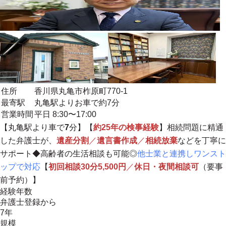
住所
香川県丸亀市柞原町770-1
最寄駅
丸亀駅よりお車で約7分
営業時間
平日 8:30〜17:00
【丸亀駅より車で
7
分】【
約25年の検事経験
】相続問題に精通
した弁護士が、
遺産分割
／
遺言書作成
／
相続放棄
などを
丁寧に
サポート
◆高齢者の生活相談も可能◎
他士業と連携しワンスト
ップで対応
【
初回相談30分5,500円
／
休日・夜間相談可
（要事
前予約）】
経験年数
弁護士登録から
7年
規模