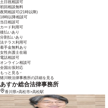
土日祝相談可
初回相談無料
夜間相談可(21時以降)
18時以降相談可
当日相談可
カード利用可
後払いあり
分割払いあり
法テラス利用可
着手金無料あり
女性弁護士在籍
電話相談可
オンライン相談可
全国出張対応
もっと見る
猪川映法律事務所
の詳細を見る
あすか総合法律事務所
香川県
>
高松市
>
高松駅