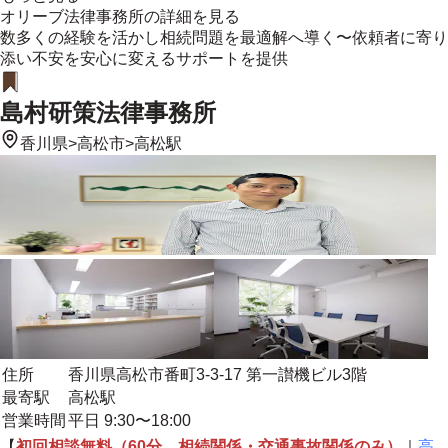
オリーブ法律事務所
の詳細を見る
数多くの経験を活かし相続問題を最適解へ導く〜依頼者に寄り
添い不安を安心に変えるサポートを提供
島村研策法律事務所
香川県
>
高松市
>
高松駅
住所
香川県高松市番町3-3-17 第一讃機ビル3階
最寄駅
高松駅
営業時間
平日 9:30〜18:00
【
初回相談無料（60分。相続関係・交通事故関係のみ）
｜
高