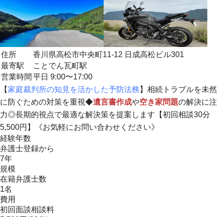
住所
香川県高松市中央町11-12 日成高松ビル301
最寄駅
ことでん瓦町駅
営業時間
平日 9:00〜17:00
【
家庭裁判所の知見を活かした予防法務
】相続トラブルを未然
に防ぐための対策を重視◆
遺言書作成
や
空き家問題
の解決に注
力◎長期的視点で最適な解決策を提案します【初回相談30分
5,500円】《お気軽にお問い合わせください》
経験年数
弁護士登録から
7年
規模
在籍弁護士数
1名
費用
初回面談相談料