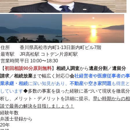
住所
香川県高松市内町1-13日新内町ビル7階
最寄駅
JR高松駅 コトデン片原町駅
営業時間
平日 10:00〜18:30
【
初回相談90分原則無料
】
相続人調査
から
遺産分割
／
遺留分
請求
／
相続放棄
まで幅広く対応◎
会
社経営者や医療従事者の事
業承継・相続
に深い知見があり、
不動産
や
空き家問題
も得意と
しています
◆
多数の事案を扱った経験に基づいて現状を徹底分
析し、メリット・デメリットを詳細に提示。
早い時期からの相
談で最善の解決を目指しましょう！
経験年数
弁護士登録から
20年