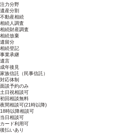
注力分野
遺産分割
不動産相続
相続人調査
相続財産調査
相続放棄
遺留分
相続登記
事業承継
遺言
成年後見
家族信託（民事信託）
対応体制
面談予約のみ
土日祝相談可
初回相談無料
夜間相談可(21時以降)
18時以降相談可
当日相談可
カード利用可
後払いあり