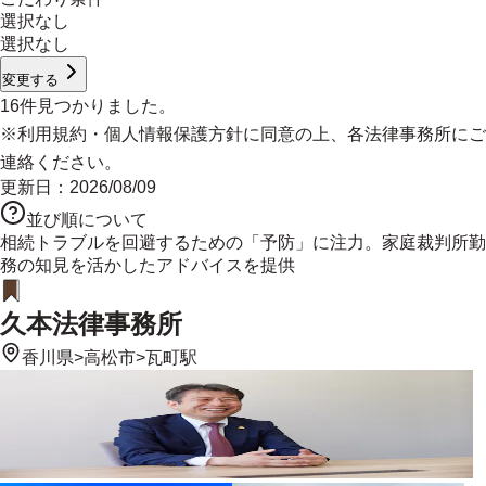
選択なし
選択なし
変更する
16
件見つかりました。
※
利用規約
・
個人情報保護方針
に同意の上、各法律事務所にご
連絡ください。
更新日：
2026/08/09
並び順について
相続トラブルを回避するための「予防」に注力。家庭裁判所勤
務の知見を活かしたアドバイスを提供
久本法律事務所
香川県
>
高松市
>
瓦町駅