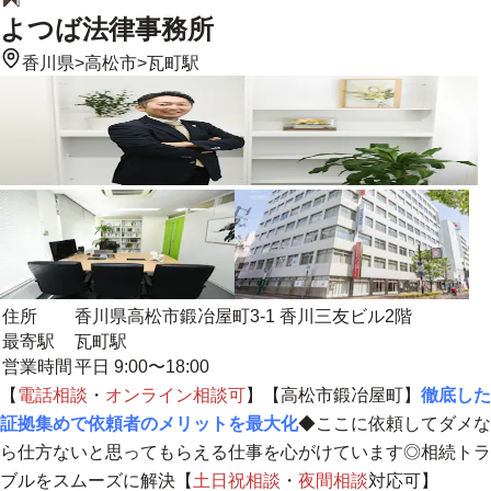
よつば法律事務所
香川県
>
高松市
>
瓦町駅
住所
香川県高松市鍛冶屋町3-1 香川三友ビル2階
最寄駅
瓦町駅
営業時間
平日 9:00〜18:00
【
電話相談
・
オンライン相談
可
】【高松市鍛冶屋町】
徹底した
証拠集めで依頼者のメリットを最大化
◆ここに依頼してダメな
ら仕方ないと思ってもらえる仕事を心がけています◎相続トラ
ブルをスムーズに解決【
土日祝相談
・
夜間相談
対応可】