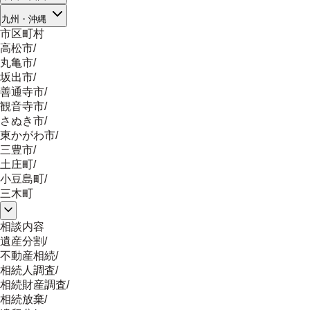
九州・沖縄
市区町村
高松市
/
丸亀市
/
坂出市
/
善通寺市
/
観音寺市
/
さぬき市
/
東かがわ市
/
三豊市
/
土庄町
/
小豆島町
/
三木町
相談内容
遺産分割
/
不動産相続
/
相続人調査
/
相続財産調査
/
相続放棄
/