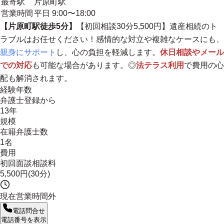
最寄駅
片原町駅
営業時間
平日 9:00〜18:00
【片原町駅徒歩5分】
【初回相談30分5,500円】遺産相続のト
ラブルはお任せください！感情的な対立や複雑なケースにも、
親身にサポート
し、心の負担を軽減します。
休日相談やメール
での対応
も可能な場合があります。◎
法テラス利用
で費用の心
配も解消されます。
経験年数
弁護士登録から
13年
規模
在籍弁護士数
1名
費用
初回面談相談料
5,500円(30分)
現在営業時間外
電話問合せ
電話番号を表示