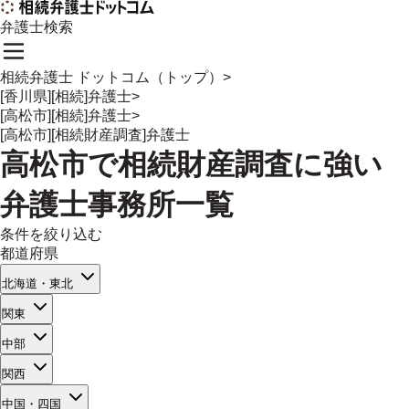
弁護士検索
相続弁護士 ドットコム（トップ）
>
[香川県][相続]弁護士
>
[高松市][相続]弁護士
>
[高松市][相続財産調査]弁護士
高松市
で
相続財産調査
に強い
弁護士事務所一覧
条件を絞り込む
都道府県
北海道・東北
関東
中部
関西
中国・四国