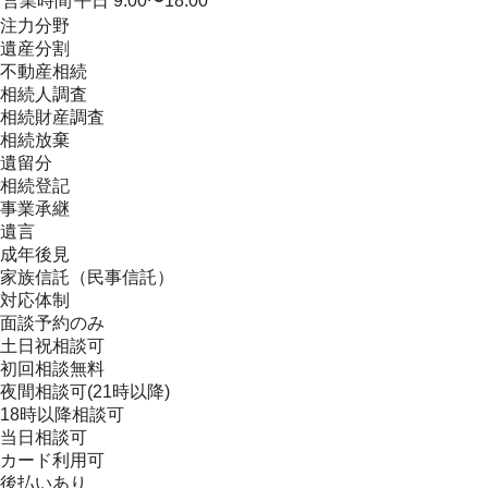
営業時間
平日 9:00〜18:00
注力分野
遺産分割
不動産相続
相続人調査
相続財産調査
相続放棄
遺留分
相続登記
事業承継
遺言
成年後見
家族信託（民事信託）
対応体制
面談予約のみ
土日祝相談可
初回相談無料
夜間相談可(21時以降)
18時以降相談可
当日相談可
カード利用可
後払いあり