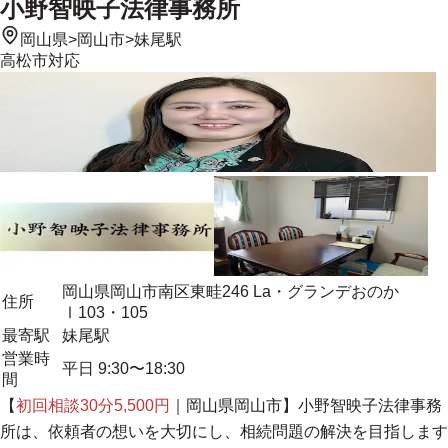
小野智映子法律事務所
岡山県
>
岡山市
>
妹尾駅
高松市
対応
岡山県岡山市南区東畦246 La・グランデおのか
住所
Ⅰ103・105
最寄駅
妹尾駅
営業時
平日 9:30〜18:30
間
【
初回相談30分5,500円
｜岡山県岡山市】小野智映子法律事務
所は、依頼者の想いを大切にし、相続問題の解決を目指します