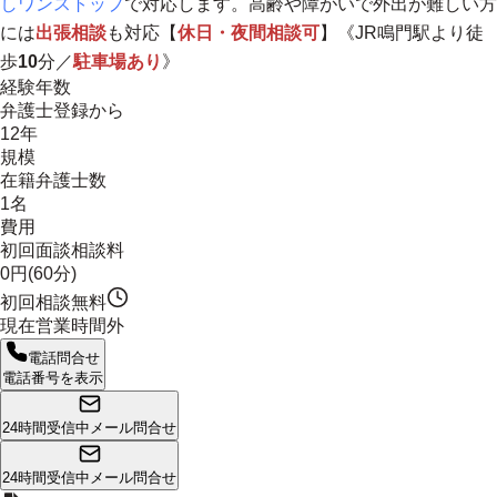
しワンストップ
で対応します。高齢や障がいで外出が難しい方
には
出張相談
も対応【
休日・夜間相談可
】《JR鳴門駅より徒
歩
10
分／
駐車場あり
》
経験年数
弁護士登録から
12年
規模
在籍弁護士数
1名
費用
初回面談相談料
0円(60分)
初回相談無料
現在営業時間外
電話問合せ
電話番号を表示
24時間受信中
メール問合せ
24時間受信中
メール問合せ