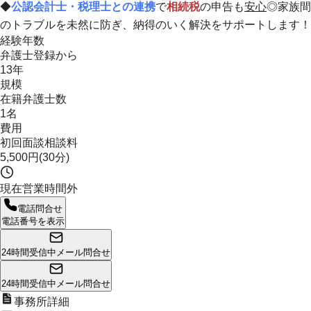
◆
公認会計士・税理士との連携
で
相続税
の申告も
安心
◎家族間
のトラブルを未然に防ぎ、納得のいく解決をサポートします！
経験年数
弁護士登録から
13年
規模
在籍弁護士数
1名
費用
初回面談相談料
5,500円(30分)
現在営業時間外
電話問合せ
電話番号を表示
24時間受信中
メール問合せ
24時間受信中
メール問合せ
事務所詳細