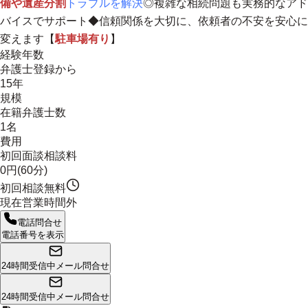
備や遺産分割
トラブルを解決
◎複雑な相続問題も実務的なアド
バイスでサポート◆
信頼関係を大切に、依頼者の不安を安心に
変えます
【
駐車場有り
】
経験年数
弁護士登録から
15年
規模
在籍弁護士数
1名
費用
初回面談相談料
0円(60分)
初回相談無料
現在営業時間外
電話問合せ
電話番号を表示
24時間受信中
メール問合せ
24時間受信中
メール問合せ