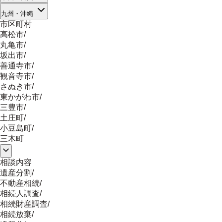
九州・沖縄
市区町村
高松市
/
丸亀市
/
坂出市
/
善通寺市
/
観音寺市
/
さぬき市
/
東かがわ市
/
三豊市
/
土庄町
/
小豆島町
/
三木町
相談内容
遺産分割
/
不動産相続
/
相続人調査
/
相続財産調査
/
相続放棄
/