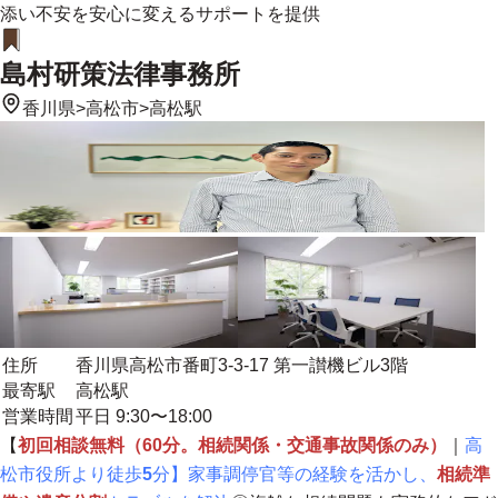
添い不安を安心に変えるサポートを提供
島村研策法律事務所
香川県
>
高松市
>
高松駅
住所
香川県高松市番町3-3-17 第一讃機ビル3階
最寄駅
高松駅
営業時間
平日 9:30〜18:00
【
初回相談無料（60分。相続関係・交通事故関係のみ）
｜
高
松市役所より徒歩
5
分】家事調停官等の経験を活かし、
相続準