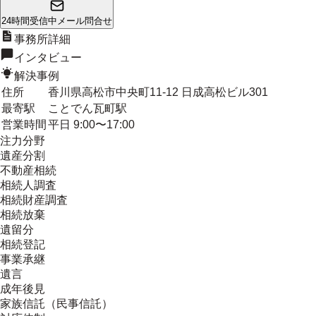
24時間受信中
メール問合せ
事務所詳細
インタビュー
解決事例
住所
香川県高松市中央町11-12 日成高松ビル301
最寄駅
ことでん瓦町駅
営業時間
平日 9:00〜17:00
注力分野
遺産分割
不動産相続
相続人調査
相続財産調査
相続放棄
遺留分
相続登記
事業承継
遺言
成年後見
家族信託（民事信託）