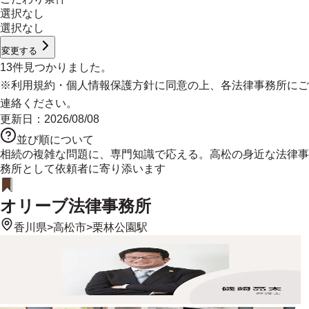
選択なし
選択なし
変更する
13
件見つかりました。
※
利用規約
・
個人情報保護方針
に同意の上、各法律事務所にご
連絡ください。
更新日：
2026/08/08
並び順について
相続の複雑な問題に、専門知識で応える。高松の身近な法律事
務所として依頼者に寄り添います
オリーブ法律事務所
香川県
>
高松市
>
栗林公園駅