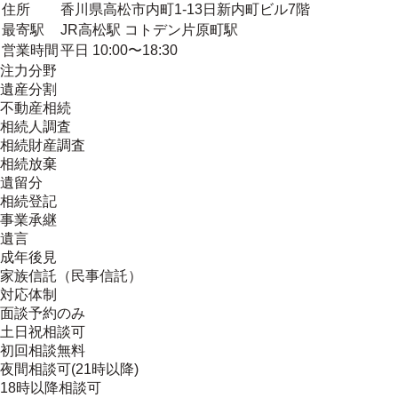
住所
香川県高松市内町1-13日新内町ビル7階
最寄駅
JR高松駅 コトデン片原町駅
営業時間
平日 10:00〜18:30
注力分野
遺産分割
不動産相続
相続人調査
相続財産調査
相続放棄
遺留分
相続登記
事業承継
遺言
成年後見
家族信託（民事信託）
対応体制
面談予約のみ
土日祝相談可
初回相談無料
夜間相談可(21時以降)
18時以降相談可