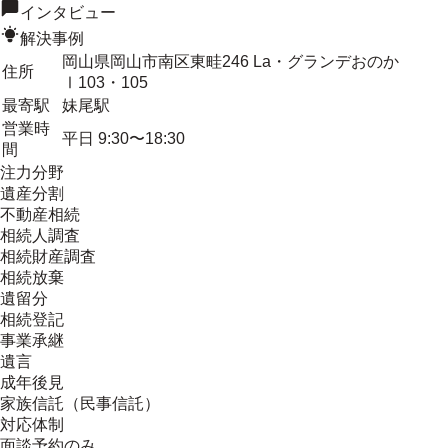
インタビュー
解決事例
岡山県岡山市南区東畦246 La・グランデおのか
住所
Ⅰ103・105
最寄駅
妹尾駅
営業時
平日 9:30〜18:30
間
注力分野
遺産分割
不動産相続
相続人調査
相続財産調査
相続放棄
遺留分
相続登記
事業承継
遺言
成年後見
家族信託（民事信託）
対応体制
面談予約のみ