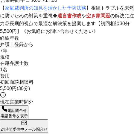
営業時間
平日 9:00〜17:00
【
家庭裁判所の知見を活かした予防法務
】相続トラブルを未然
に防ぐための対策を重視◆
遺言書作成
や
空き家問題
の解決に注
力◎長期的視点で最適な解決策を提案します【初回相談30分
5,500円】《お気軽にお問い合わせください》
経験年数
弁護士登録から
7年
規模
在籍弁護士数
1名
費用
初回面談相談料
5,500円(30分)
現在営業時間外
電話問合せ
電話番号を表示
24時間受信中
メール問合せ