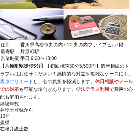
住所
香川県高松市丸の内7-20 丸の内ファイブビル1階
最寄駅
片原町駅
営業時間
平日 9:00〜18:00
【片原町駅徒歩5分】
【初回相談30分5,500円】遺産相続のト
ラブルはお任せください！感情的な対立や複雑なケースにも、
親身にサポート
し、心の負担を軽減します。
休日相談やメール
での対応
も可能な場合があります。◎
法テラス利用
で費用の心
配も解消されます。
経験年数
弁護士登録から
13年
規模
在籍弁護士数