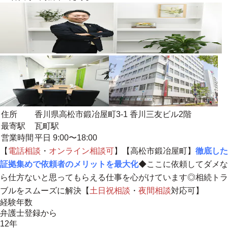
住所
香川県高松市鍛冶屋町3-1 香川三友ビル2階
最寄駅
瓦町駅
営業時間
平日 9:00〜18:00
【
電話相談
・
オンライン相談
可
】【高松市鍛冶屋町】
徹底した
証拠集めで依頼者のメリットを最大化
◆ここに依頼してダメな
ら仕方ないと思ってもらえる仕事を心がけています◎相続トラ
ブルをスムーズに解決【
土日祝相談
・
夜間相談
対応可】
経験年数
弁護士登録から
12年