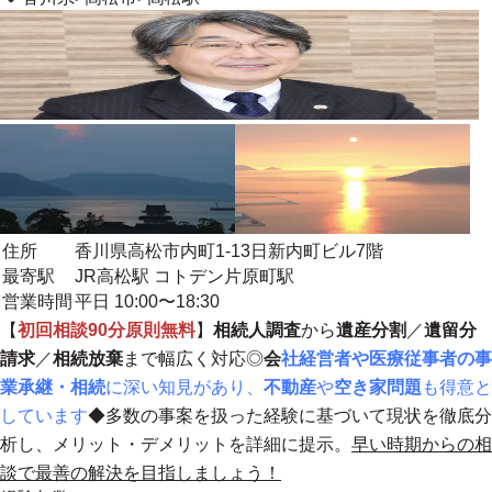
住所
香川県高松市内町1-13日新内町ビル7階
最寄駅
JR高松駅 コトデン片原町駅
営業時間
平日 10:00〜18:30
【
初回相談90分原則無料
】
相続人調査
から
遺産分割
／
遺留分
請求
／
相続放棄
まで幅広く対応◎
会
社経営者や医療従事者の事
業承継・相続
に深い知見があり、
不動産
や
空き家問題
も得意と
しています
◆
多数の事案を扱った経験に基づいて現状を徹底分
析し、メリット・デメリットを詳細に提示。
早い時期からの相
談で最善の解決を目指しましょう！