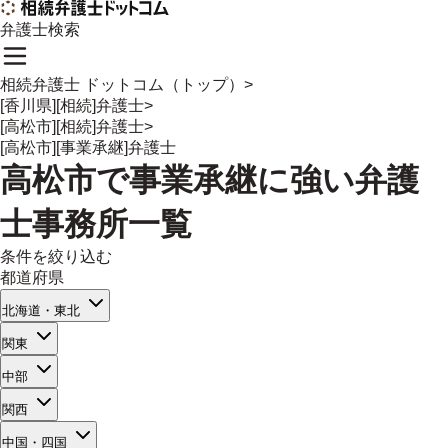
弁護士検索
相続弁護士 ドットコム（トップ）
>
[香川県][相続]弁護士
>
[高松市][相続]弁護士
>
[高松市][事業承継]弁護士
高松市
で
事業承継
に強い
弁護
士事務所一覧
条件を絞り込む
都道府県
北海道・東北
関東
中部
関西
中国・四国