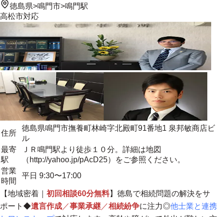
徳島県
>
鳴門市
>
鳴門駅
高松市
対応
徳島県鳴門市撫養町林崎字北殿町91番地1 泉邦敏商店ビ
住所
ル
最寄
ＪＲ鳴門駅より徒歩１０分。詳細は地図
駅
（http://yahoo.jp/pAcD25）をご参照ください。
営業
平日 9:30〜17:00
時間
【
地域密着
｜
初回相談60分無料
】徳島で相続問題の解決をサ
ポート◆
遺言作成
／
事業承継
／
相続紛争
に注力◎
他士業と連携