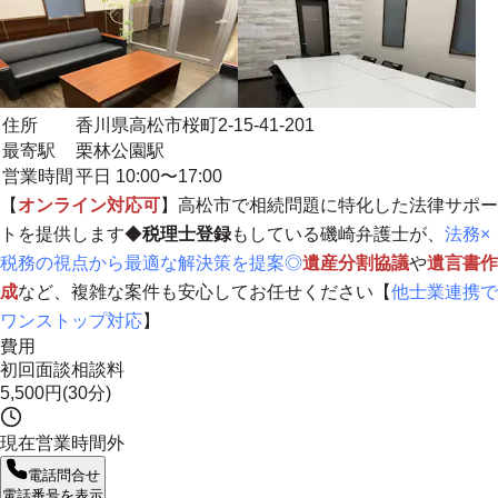
住所
香川県高松市桜町2-15-41-201
最寄駅
栗林公園駅
営業時間
平日 10:00〜17:00
【
オンライン対応可
】高松市で相続問題に特化した法律サポー
トを提供します◆
税理士登録
もしている磯崎弁護士が、
法務×
税務の視点から最適な解決策を提案◎
遺産分割協議
や
遺言書作
成
など、複雑な案件も安心してお任せください【
他士業連携で
ワンストップ対応
】
費用
初回面談相談料
5,500円(30分)
現在営業時間外
電話問合せ
電話番号を表示