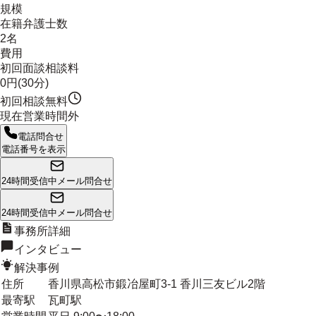
規模
在籍弁護士数
2名
費用
初回面談相談料
0円(30分)
初回相談無料
現在営業時間外
電話問合せ
電話番号を表示
24時間受信中
メール問合せ
24時間受信中
メール問合せ
事務所詳細
インタビュー
解決事例
住所
香川県高松市鍛冶屋町3-1 香川三友ビル2階
最寄駅
瓦町駅