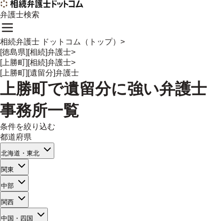
弁護士検索
相続弁護士 ドットコム（トップ）
>
[徳島県][相続]弁護士
>
[上勝町][相続]弁護士
>
[上勝町][遺留分]弁護士
上勝町
で
遺留分
に強い
弁護士
事務所一覧
条件を絞り込む
都道府県
北海道・東北
関東
中部
関西
中国・四国