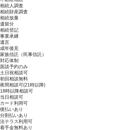
相続人調査
相続財産調査
相続放棄
遺留分
相続登記
事業承継
遺言
成年後見
家族信託（民事信託）
対応体制
面談予約のみ
土日祝相談可
初回相談無料
夜間相談可(21時以降)
18時以降相談可
当日相談可
カード利用可
後払いあり
分割払いあり
法テラス利用可
着手金無料あり