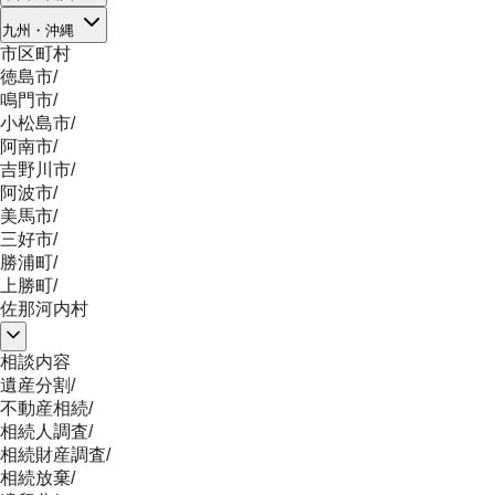
九州・沖縄
市区町村
徳島市
/
鳴門市
/
小松島市
/
阿南市
/
吉野川市
/
阿波市
/
美馬市
/
三好市
/
勝浦町
/
上勝町
/
佐那河内村
相談内容
遺産分割
/
不動産相続
/
相続人調査
/
相続財産調査
/
相続放棄
/