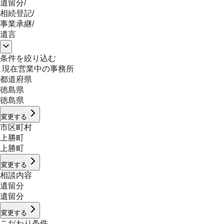
遺留分
/
相続登記
/
事業承継
/
遺言
条件を絞り込む
現在営業中の事務所
都道府県
徳島県
徳島県
変更する
市区町村
上勝町
上勝町
変更する
相談内容
遺留分
遺留分
変更する
こだわり条件