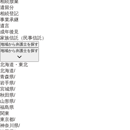
相続放棄
遺留分
相続登記
事業承継
遺言
成年後見
家族信託（民事信託）
地域
から弁護士を探す
地域
から弁護士を探す
北海道・東北
北海道
/
青森県
/
岩手県
/
宮城県
/
秋田県
/
山形県
/
福島県
関東
東京都
/
神奈川県
/