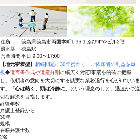
住所
徳島県徳島市両国本町1-36-1 ゑびすやビル2階
最寄駅
徳島駅
営業時間
平日 9:00〜17:00
【地元密着型】
相続問題に30年携わり、ご依頼者の利益を重
視
◆
遺言書作成や遺産分割
に幅広く対応!事案を的確に把握
し、依頼者の意向を大切にする誠実な業務遂行を心がけていま
す。
「心は熱く、頭は冷静に」
という理念のもと、迅速かつ適
切な解決を目指します。
経験年数
弁護士登録から
30年
規模
在籍弁護士数
2名