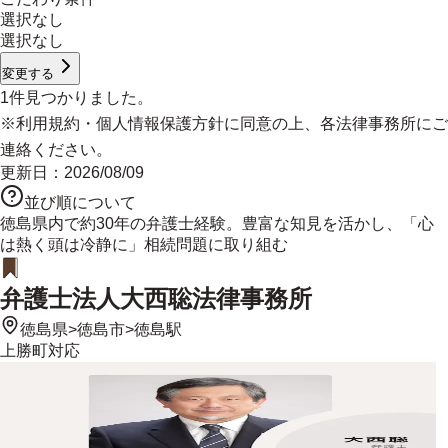
選択なし
選択なし
変更する
1
件見つかりました。
※
利用規約
・
個人情報保護方針
に同意の上、各法律事務所にご
連絡ください。
更新日：
2026/08/09
並び順について
徳島県内で約30年の弁護士経験。豊富な知見を活かし、「心
は熱く頭は冷静に」相続問題に取り組む
弁護士法人大西聡法律事務所
徳島県
>
徳島市
>
徳島駅
上勝町
対応