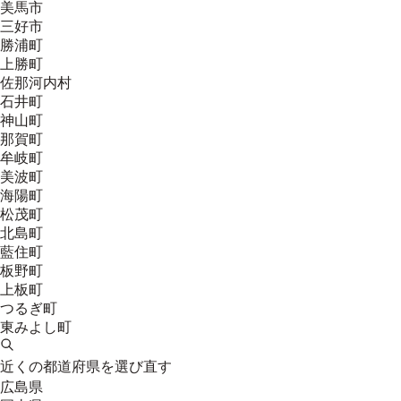
美馬市
三好市
勝浦町
上勝町
佐那河内村
石井町
神山町
那賀町
牟岐町
美波町
海陽町
松茂町
北島町
藍住町
板野町
上板町
つるぎ町
東みよし町
近くの都道府県を選び直す
広島県