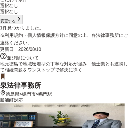
選択なし
選択なし
変更する
1
件見つかりました。
※
利用規約
・
個人情報保護方針
に同意の上、各法律事務所にご
連絡ください。
更新日：
2026/08/10
並び順について
地元徳島で地域密着型の丁寧な対応が強み 他士業とも連携し
て相続問題をワンストップで解決に導く
泉法律事務所
徳島県
>
鳴門市
>
鳴門駅
勝浦町
対応