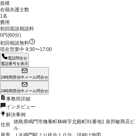
規模
在籍弁護士数
1名
費用
初回面談相談料
0円(60分)
初回相談無料
現在営業中
9:30〜17:00
電話問合せ
電話番号を表示
24時間受信中
メール問合せ
24時間受信中
メール問合せ
事務所詳細
インタビュー
解決事例
徳島県鳴門市撫養町林崎字北殿町91番地1 泉邦敏商店ビ
住所
ル
最寄
ＪＲ鳴門駅より徒歩１０分。詳細は地図