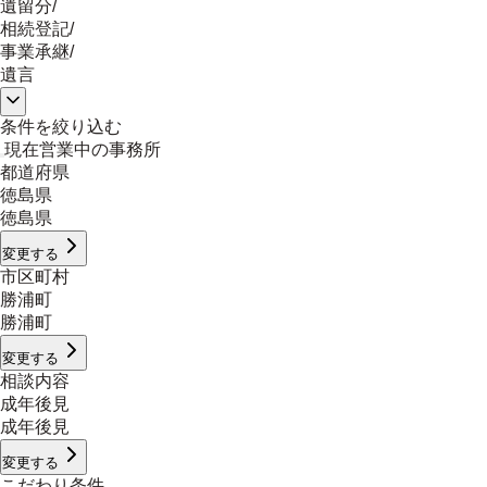
遺留分
/
相続登記
/
事業承継
/
遺言
条件を絞り込む
現在営業中の事務所
都道府県
徳島県
徳島県
変更する
市区町村
勝浦町
勝浦町
変更する
相談内容
成年後見
成年後見
変更する
こだわり条件