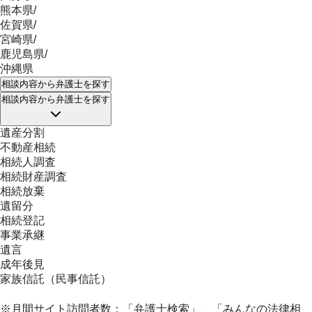
熊本県
/
佐賀県
/
宮崎県
/
鹿児島県
/
沖縄県
相談内容
から弁護士を探す
相談内容
から弁護士を探す
遺産分割
不動産相続
相続人調査
相続財産調査
相続放棄
遺留分
相続登記
事業承継
遺言
成年後見
家族信託（民事信託）
※月間サイト訪問者数：「弁護士検索」、「みんなの法律相