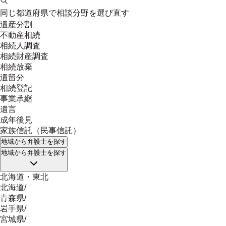
同じ都道府県で相談分野を選び直す
遺産分割
不動産相続
相続人調査
相続財産調査
相続放棄
遺留分
相続登記
事業承継
遺言
成年後見
家族信託（民事信託）
地域
から弁護士を探す
地域
から弁護士を探す
北海道・東北
北海道
/
青森県
/
岩手県
/
宮城県
/