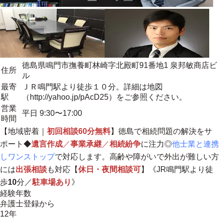
徳島県鳴門市撫養町林崎字北殿町91番地1 泉邦敏商店ビ
住所
ル
最寄
ＪＲ鳴門駅より徒歩１０分。詳細は地図
駅
（http://yahoo.jp/pAcD25）をご参照ください。
営業
平日 9:30〜17:00
時間
【
地域密着
｜
初回相談60分無料
】徳島で相続問題の解決をサ
ポート◆
遺言作成
／
事業承継
／
相続紛争
に注力◎
他士業と連携
しワンストップ
で対応します。高齢や障がいで外出が難しい方
には
出張相談
も対応【
休日・夜間相談可
】《JR鳴門駅より徒
歩
10
分／
駐車場あり
》
経験年数
弁護士登録から
12年