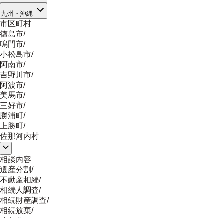
九州・沖縄
市区町村
徳島市
/
鳴門市
/
小松島市
/
阿南市
/
吉野川市
/
阿波市
/
美馬市
/
三好市
/
勝浦町
/
上勝町
/
佐那河内村
相談内容
遺産分割
/
不動産相続
/
相続人調査
/
相続財産調査
/
相続放棄
/