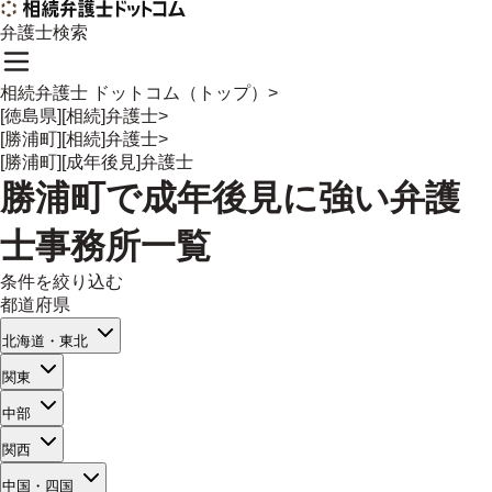
弁護士検索
相続弁護士 ドットコム（トップ）
>
[徳島県][相続]弁護士
>
[勝浦町][相続]弁護士
>
[勝浦町][成年後見]弁護士
勝浦町
で
成年後見
に強い
弁護
士事務所一覧
条件を絞り込む
都道府県
北海道・東北
関東
中部
関西
中国・四国