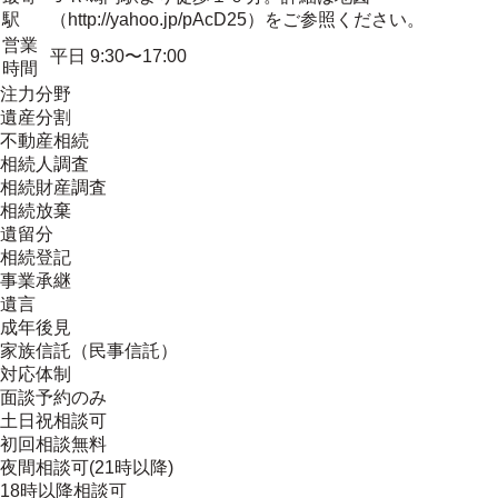
駅
（http://yahoo.jp/pAcD25）をご参照ください。
営業
平日 9:30〜17:00
時間
注力分野
遺産分割
不動産相続
相続人調査
相続財産調査
相続放棄
遺留分
相続登記
事業承継
遺言
成年後見
家族信託（民事信託）
対応体制
面談予約のみ
土日祝相談可
初回相談無料
夜間相談可(21時以降)
18時以降相談可