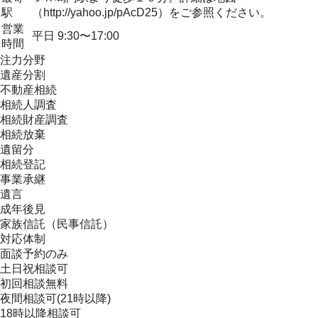
駅
（http://yahoo.jp/pAcD25）をご参照ください。
営業
平日 9:30〜17:00
時間
注力分野
遺産分割
不動産相続
相続人調査
相続財産調査
相続放棄
遺留分
相続登記
事業承継
遺言
成年後見
家族信託（民事信託）
対応体制
面談予約のみ
土日祝相談可
初回相談無料
夜間相談可(21時以降)
18時以降相談可