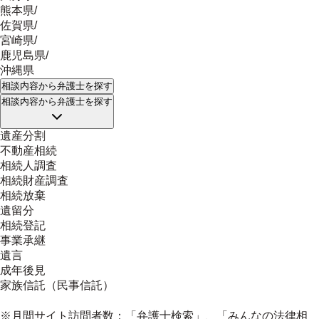
熊本県
/
佐賀県
/
宮崎県
/
鹿児島県
/
沖縄県
相談内容
から弁護士を探す
相談内容
から弁護士を探す
遺産分割
不動産相続
相続人調査
相続財産調査
相続放棄
遺留分
相続登記
事業承継
遺言
成年後見
家族信託（民事信託）
※月間サイト訪問者数：「弁護士検索」、「みんなの法律相