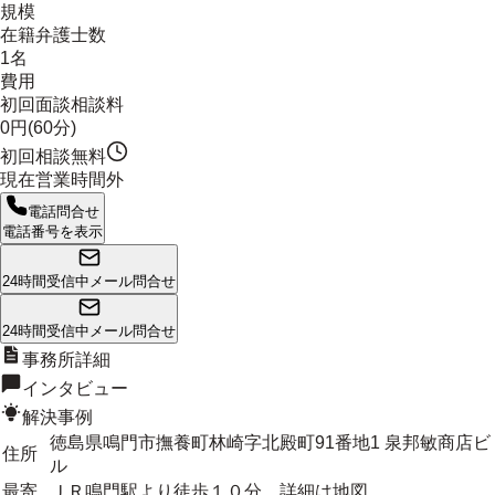
規模
在籍弁護士数
1名
費用
初回面談相談料
0円(60分)
初回相談無料
現在営業時間外
電話問合せ
電話番号を表示
24時間受信中
メール問合せ
24時間受信中
メール問合せ
事務所詳細
インタビュー
解決事例
徳島県鳴門市撫養町林崎字北殿町91番地1 泉邦敏商店ビ
住所
ル
最寄
ＪＲ鳴門駅より徒歩１０分。詳細は地図