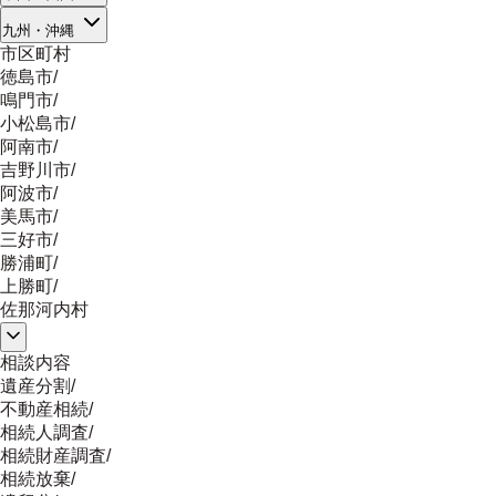
九州・沖縄
市区町村
徳島市
/
鳴門市
/
小松島市
/
阿南市
/
吉野川市
/
阿波市
/
美馬市
/
三好市
/
勝浦町
/
上勝町
/
佐那河内村
相談内容
遺産分割
/
不動産相続
/
相続人調査
/
相続財産調査
/
相続放棄
/