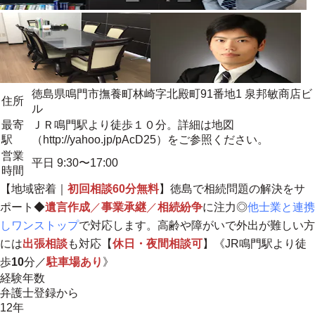
徳島県鳴門市撫養町林崎字北殿町91番地1 泉邦敏商店ビ
住所
ル
最寄
ＪＲ鳴門駅より徒歩１０分。詳細は地図
駅
（http://yahoo.jp/pAcD25）をご参照ください。
営業
平日 9:30〜17:00
時間
【
地域密着
｜
初回相談60分無料
】徳島で相続問題の解決をサ
ポート◆
遺言作成
／
事業承継
／
相続紛争
に注力◎
他士業と連携
しワンストップ
で対応します。高齢や障がいで外出が難しい方
には
出張相談
も対応【
休日・夜間相談可
】《JR鳴門駅より徒
歩
10
分／
駐車場あり
》
経験年数
弁護士登録から
12年