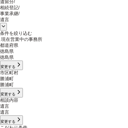
遺留分
/
相続登記
/
事業承継
/
遺言
条件を絞り込む
現在営業中の事務所
都道府県
徳島県
徳島県
変更する
市区町村
勝浦町
勝浦町
変更する
相談内容
遺言
遺言
変更する
こだわり条件