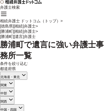
弁護士検索
相続弁護士 ドットコム（トップ）
>
[徳島県][相続]弁護士
>
[勝浦町][相続]弁護士
>
[勝浦町][遺言]弁護士
勝浦町
で
遺言
に強い
弁護士事
務所一覧
条件を絞り込む
都道府県
北海道・東北
関東
中部
関西
中国・四国