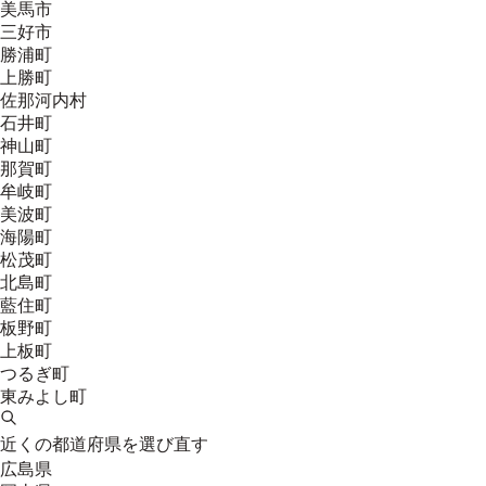
美馬市
三好市
勝浦町
上勝町
佐那河内村
石井町
神山町
那賀町
牟岐町
美波町
海陽町
松茂町
北島町
藍住町
板野町
上板町
つるぎ町
東みよし町
近くの都道府県を選び直す
広島県