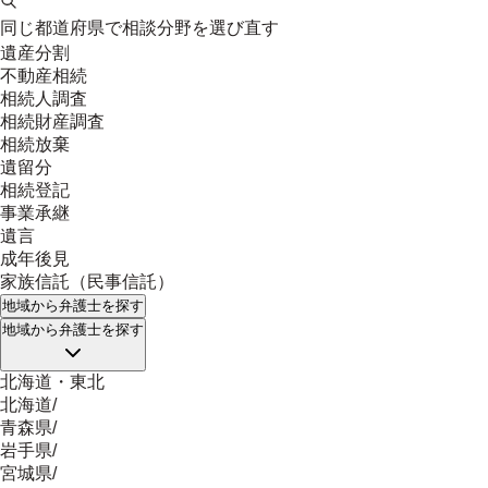
同じ都道府県で相談分野を選び直す
遺産分割
不動産相続
相続人調査
相続財産調査
相続放棄
遺留分
相続登記
事業承継
遺言
成年後見
家族信託（民事信託）
地域
から弁護士を探す
地域
から弁護士を探す
北海道・東北
北海道
/
青森県
/
岩手県
/
宮城県
/