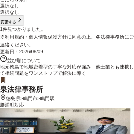
選択なし
選択なし
変更する
1
件見つかりました。
※
利用規約
・
個人情報保護方針
に同意の上、各法律事務所にご
連絡ください。
更新日：
2026/08/09
並び順について
地元徳島で地域密着型の丁寧な対応が強み 他士業とも連携し
て相続問題をワンストップで解決に導く
泉法律事務所
徳島県
>
鳴門市
>
鳴門駅
勝浦町
対応