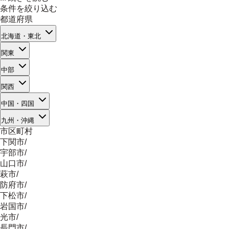
条件を絞り込む
都道府県
北海道・東北
関東
中部
関西
中国・四国
九州・沖縄
市区町村
下関市
/
宇部市
/
山口市
/
萩市
/
防府市
/
下松市
/
岩国市
/
光市
/
長門市
/