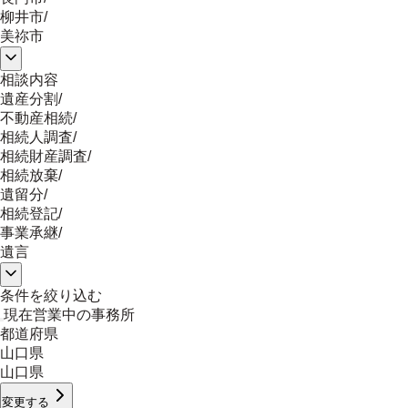
柳井市
/
美祢市
相談内容
遺産分割
/
不動産相続
/
相続人調査
/
相続財産調査
/
相続放棄
/
遺留分
/
相続登記
/
事業承継
/
遺言
条件を絞り込む
現在営業中の事務所
都道府県
山口県
山口県
変更する