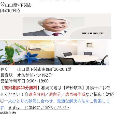
山口県
>
下関市
阿武町
対応
住所
山口県下関市南部町20-20 1階
最寄駅
水族館前バス停2分
営業時間
平日 9:00〜18:00
【
初回相談40分無料
】相続問題は【若松敏幸】弁護士にお任
せください！◎
遺産分割
／
遺留分
／
遺言書作成
など幅広く対応
◎
一人ひとりの状況に合わせ、最適な解決方法をご提案しま
す
。
まずは、お気軽にお電話ください
。
経験年数