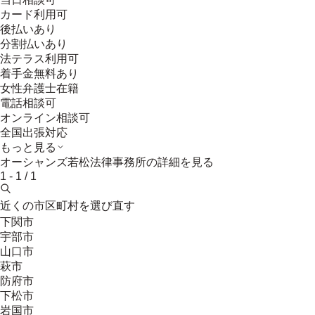
カード利用可
後払いあり
分割払いあり
法テラス利用可
着手金無料あり
女性弁護士在籍
電話相談可
オンライン相談可
全国出張対応
もっと見る
オーシャンズ若松法律事務所
の詳細を見る
1
-
1
/
1
近くの市区町村を選び直す
下関市
宇部市
山口市
萩市
防府市
下松市
岩国市