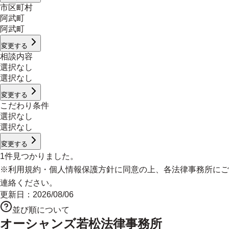
市区町村
阿武町
阿武町
変更する
相談内容
選択なし
選択なし
変更する
こだわり条件
選択なし
選択なし
変更する
1
件見つかりました。
※
利用規約
・
個人情報保護方針
に同意の上、各法律事務所にご
連絡ください。
更新日：
2026/08/06
並び順について
オーシャンズ若松法律事務所