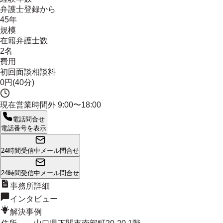
弁護士登録から
45年
規模
在籍弁護士数
2名
費用
初回面談相談料
0円(40分)
現在営業時間外
9:00〜18:00
電話問合せ
電話番号を表示
24時間受信中
メール問合せ
24時間受信中
メール問合せ
事務所詳細
インタビュー
解決事例