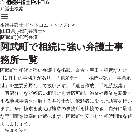
弁護士検索
相続弁護士 ドットコム（トップ）
>
[山口県][相続]弁護士
>
[阿武町][相続]弁護士
阿武町
で
相続に強い
弁護士事
務所一覧
阿武町で相続に強い弁護士を掲載。奈古・宇田・福賀などに
【1 件】の事務所があり、「遺産分割」「相続登記」「事業承
継」を主要分野として扱います。「遺言作成」「相続放棄」
「遺留分」など幅広い相談にも対応可能。漁業や農業を基盤と
する地域事情を理解する弁護士が、依頼者に沿った助言を行い
ます。条件検索を使えば複数の事務所を比較でき、自分に最適
な専門家を効率的に選べます。阿武町で安心して相続問題を解
決しましょう。
...
続きを読む