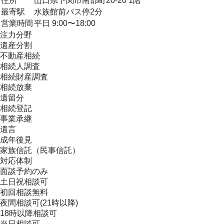
住所
山口県下関市南部町20-20 1階
最寄駅
水族館前バス停2分
営業時間
平日 9:00〜18:00
注力分野
遺産分割
不動産相続
相続人調査
相続財産調査
相続放棄
遺留分
相続登記
事業承継
遺言
成年後見
家族信託（民事信託）
対応体制
面談予約のみ
土日祝相談可
初回相談無料
夜間相談可(21時以降)
18時以降相談可
当日相談可