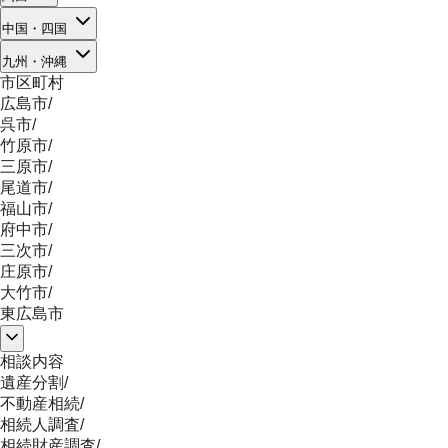
中国・四国
九州・沖縄
市区町村
広島市
/
呉市
/
竹原市
/
三原市
/
尾道市
/
福山市
/
府中市
/
三次市
/
庄原市
/
大竹市
/
東広島市
相談内容
遺産分割
/
不動産相続
/
相続人調査
/
相続財産調査
/