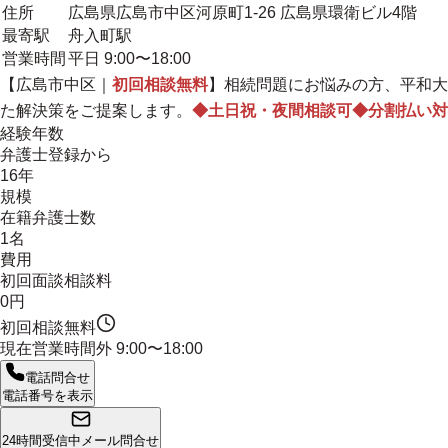
住所
広島県広島市中区河原町1-26 広島県環衛ビル4階
最寄駅
舟入町駅
営業時間
平日 9:00〜18:00
【広島市中区｜
初回相談無料
】相続問題にお悩みの方、平和大
た解決策をご提案します
。
◆土日祝・夜間相談可◆分割払い対
経験年数
弁護士登録から
16年
規模
在籍弁護士数
1名
費用
初回面談相談料
0円
初回相談無料
現在営業時間外
9:00〜18:00
電話問合せ
電話番号を表示
24時間受信中
メール問合せ