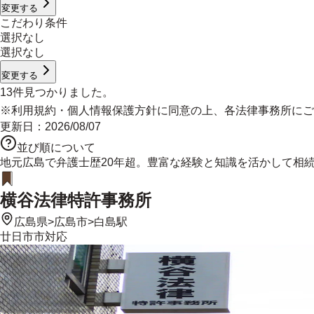
変更する
こだわり条件
選択なし
選択なし
変更する
13
件見つかりました。
※
利用規約
・
個人情報保護方針
に同意の上、各法律事務所にご
更新日：
2026/08/07
並び順について
地元広島で弁護士歴20年超。豊富な経験と知識を活かして相
横谷法律特許事務所
広島県
>
広島市
>
白島駅
廿日市市
対応