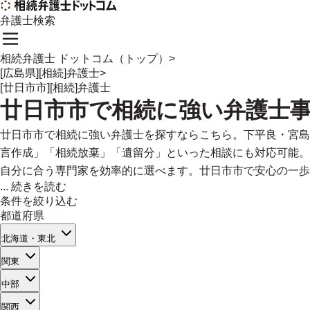
弁護士検索
相続弁護士 ドットコム（トップ）
>
[広島県][相続]弁護士
>
[廿日市市][相続]弁護士
廿日市市
で
相続に強い
弁護士
廿日市市で相続に強い弁護士を探すならこちら。下平良・宮島
言作成」「相続放棄」「遺留分」といった相談にも対応可能。
自分に合う専門家を効率的に選べます。廿日市市で安心の一歩
...
続きを読む
条件を絞り込む
都道府県
北海道・東北
関東
中部
関西