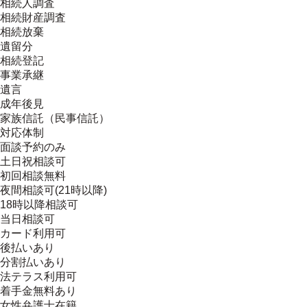
相続人調査
相続財産調査
相続放棄
遺留分
相続登記
事業承継
遺言
成年後見
家族信託（民事信託）
対応体制
面談予約のみ
土日祝相談可
初回相談無料
夜間相談可(21時以降)
18時以降相談可
当日相談可
カード利用可
後払いあり
分割払いあり
法テラス利用可
着手金無料あり
女性弁護士在籍