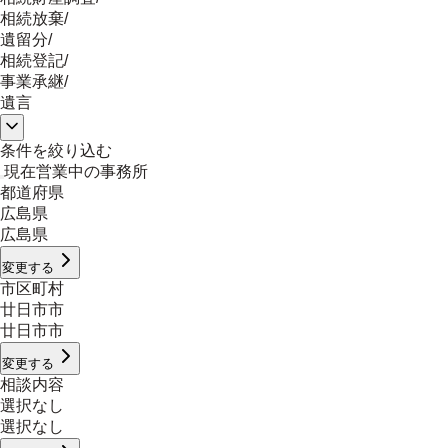
相続放棄
/
遺留分
/
相続登記
/
事業承継
/
遺言
条件を絞り込む
現在営業中の事務所
都道府県
広島県
広島県
変更する
市区町村
廿日市市
廿日市市
変更する
相談内容
選択なし
選択なし