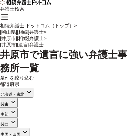
弁護士検索
相続弁護士 ドットコム（トップ）
>
[岡山県][相続]弁護士
>
[井原市][相続]弁護士
>
[井原市][遺言]弁護士
井原市
で
遺言
に強い
弁護士事
務所一覧
条件を絞り込む
都道府県
北海道・東北
関東
中部
関西
中国・四国