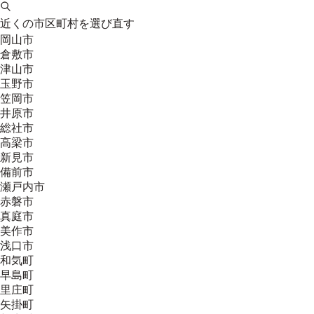
近くの市区町村を選び直す
岡山市
倉敷市
津山市
玉野市
笠岡市
井原市
総社市
高梁市
新見市
備前市
瀬戸内市
赤磐市
真庭市
美作市
浅口市
和気町
早島町
里庄町
矢掛町