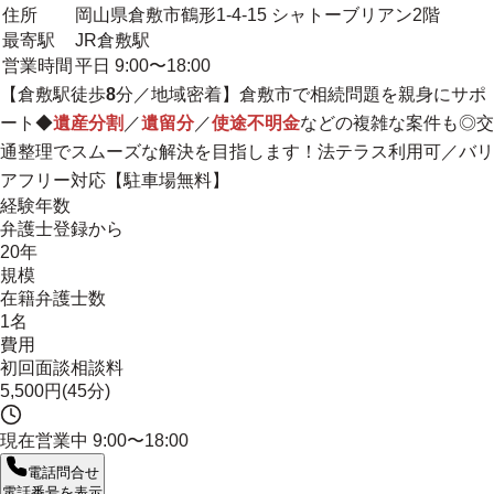
住所
岡山県倉敷市鶴形1-4-15 シャトーブリアン2階
最寄駅
JR倉敷駅
営業時間
平日 9:00〜18:00
【倉敷駅徒歩
8
分／
地域密着
】倉敷市で相続問題を親身にサポ
ート◆
遺産分割
／
遺留分
／
使途不明金
などの複雑な案件も◎交
通整理でスムーズな解決を目指します！法テラス利用可／バリ
アフリー対応【駐車場無料】
経験年数
弁護士登録から
20年
規模
在籍弁護士数
1名
費用
初回面談相談料
5,500円(45分)
現在営業中
9:00〜18:00
電話問合せ
電話番号を表示