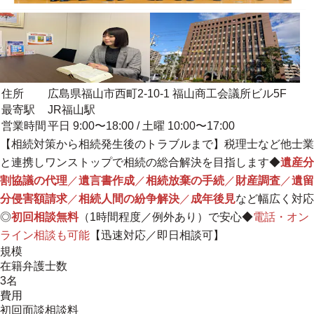
住所
広島県福山市西町2-10-1 福山商工会議所ビル5F
最寄駅
JR福山駅
営業時間
平日 9:00〜18:00 / 土曜 10:00〜17:00
【
相続対策から相続発生後のトラブルまで
】税理士など他士業
と連携しワンストップで相続の総合解決を目指します◆
遺産分
割協議の代理
／
遺言書作成
／
相続放棄の手続
／
財産調査
／
遺留
分侵害額請求
／
相続人間の紛争解決
／
成年後見
など幅広く対応
◎
初回相談無料
（1時間程度／例外あり）で安心◆
電話・オン
ライン相談も可能
【迅速対応／即日相談可】
規模
在籍弁護士数
3名
費用
初回面談相談料