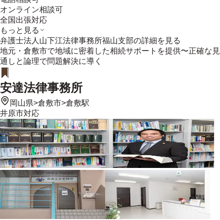
オンライン相談可
全国出張対応
もっと見る
弁護士法人山下江法律事務所福山支部
の詳細を見る
地元・倉敷市で地域に密着した相続サポートを提供〜正確な見
通しと論理で問題解決に導く
安達法律事務所
岡山県
>
倉敷市
>
倉敷駅
井原市
対応