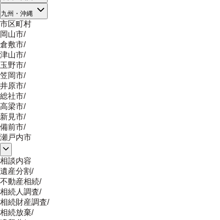
九州・沖縄
市区町村
岡山市
/
倉敷市
/
津山市
/
玉野市
/
笠岡市
/
井原市
/
総社市
/
高梁市
/
新見市
/
備前市
/
瀬戸内市
相談内容
遺産分割
/
不動産相続
/
相続人調査
/
相続財産調査
/
相続放棄
/