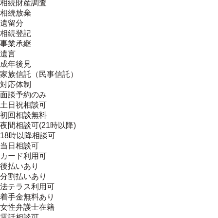
相続財産調査
相続放棄
遺留分
相続登記
事業承継
遺言
成年後見
家族信託（民事信託）
対応体制
面談予約のみ
土日祝相談可
初回相談無料
夜間相談可(21時以降)
18時以降相談可
当日相談可
カード利用可
後払いあり
分割払いあり
法テラス利用可
着手金無料あり
女性弁護士在籍
電話相談可