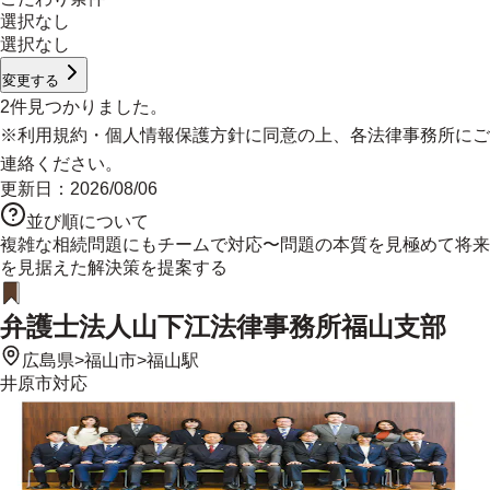
選択なし
選択なし
変更する
2
件見つかりました。
※
利用規約
・
個人情報保護方針
に同意の上、各法律事務所にご
連絡ください。
更新日：
2026/08/06
並び順について
複雑な相続問題にもチームで対応〜問題の本質を見極めて将来
を見据えた解決策を提案する
弁護士法人山下江法律事務所福山支部
広島県
>
福山市
>
福山駅
井原市
対応