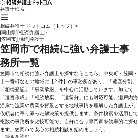
弁護士検索
相続弁護士 ドットコム（トップ）
>
[岡山県][相続]弁護士
>
[笠岡市][相続]弁護士
笠岡市
で
相続に強い
弁護士事
務所一覧
笠岡市で相続に強い弁護士を探すならこちら。中央町・笠岡・
十一番町などの地域に【2 件】の事務所があり、「遺産分割」
「相続登記」「事業承継」を中心に活動しています。加えて
「遺言作成」「相続放棄」「遺留分」にも対応可能。瀬戸内海
沿岸で漁業や農業を背景とする地域事情を理解した弁護士が、
依頼者に寄り添った解決策を提供します。条件検索を活用して
複数の事務所を比較可能で、自分に合う専門家を効率的に探せ
ます。笠岡市で安心の相続相談を始めましょう。
...
続きを読む