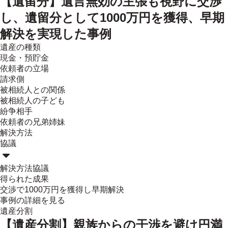
【遺留分】遺言無効の主張も視野に交渉
し、遺留分として1000万円を獲得、早期
解決を実現した事例
遺産の種類
現金・預貯金
依頼者の立場
請求側
被相続人との関係
被相続人の子ども
紛争相手
依頼者の兄弟姉妹
解決方法
協議
解決方法
協議
得られた成果
交渉で1000万円を獲得し早期解決
事例の詳細を見る
遺産分割
【遺産分割】親族からの干渉を避け円満