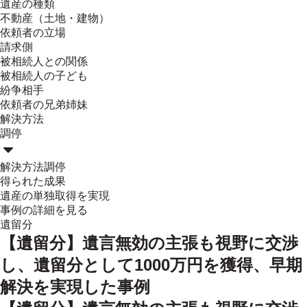
遺産の種類
不動産（土地・建物）
依頼者の立場
請求側
被相続人との関係
被相続人の子ども
紛争相手
依頼者の兄弟姉妹
解決方法
調停
解決方法
調停
得られた成果
遺産の単独取得を実現
事例の詳細を見る
遺留分
【遺留分】遺言無効の主張も視野に交渉
し、遺留分として1000万円を獲得、早期
解決を実現した事例