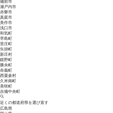
備前市
瀬戸内市
赤磐市
真庭市
美作市
浅口市
和気町
早島町
里庄町
矢掛町
新庄村
鏡野町
勝央町
奈義町
西粟倉村
久米南町
美咲町
吉備中央町
近くの都道府県を選び直す
広島県