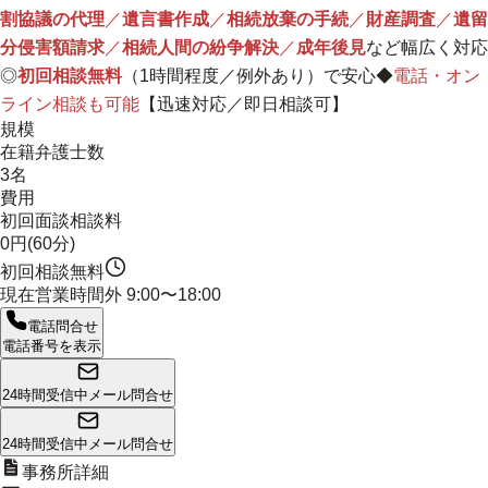
割協議の代理
／
遺言書作成
／
相続放棄の手続
／
財産調査
／
遺留
分侵害額請求
／
相続人間の紛争解決
／
成年後見
など幅広く対応
◎
初回相談無料
（1時間程度／例外あり）で安心◆
電話・オン
ライン相談も可能
【迅速対応／即日相談可】
規模
在籍弁護士数
3名
費用
初回面談相談料
0円(60分)
初回相談無料
現在営業時間外
9:00〜18:00
電話問合せ
電話番号を表示
24時間受信中
メール問合せ
24時間受信中
メール問合せ
事務所詳細