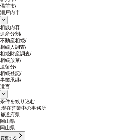
備前市
/
瀬戸内市
相談内容
遺産分割
/
不動産相続
/
相続人調査
/
相続財産調査
/
相続放棄
/
遺留分
/
相続登記
/
事業承継
/
遺言
条件を絞り込む
現在営業中の事務所
都道府県
岡山県
岡山県
変更する