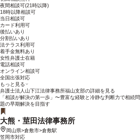
夜間相談可(21時以降)
18時以降相談可
当日相談可
カード利用可
後払いあり
分割払いあり
法テラス利用可
着手金無料あり
女性弁護士在籍
電話相談可
オンライン相談可
全国出張対応
もっと見る
弁護士法人山下江法律事務所福山支部
の詳細を見る
「相談が解決の第一歩」〜豊富な経験と冷静な判断力で相続問
題の早期解決を目指す
大熊・莖田法律事務所
岡山県
>
倉敷市
>
倉敷駅
笠岡市
対応