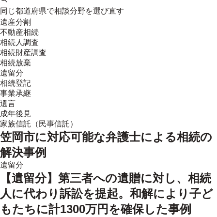
同じ都道府県で相談分野を選び直す
遺産分割
不動産相続
相続人調査
相続財産調査
相続放棄
遺留分
相続登記
事業承継
遺言
成年後見
家族信託（民事信託）
笠岡市
に対応可能な弁護士による相続の
解決事例
遺留分
【遺留分】第三者への遺贈に対し、相続
人に代わり訴訟を提起。和解により子ど
もたちに計1300万円を確保した事例