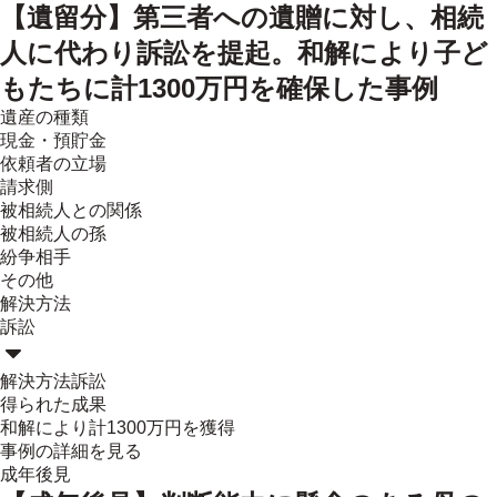
【遺留分】第三者への遺贈に対し、相続
人に代わり訴訟を提起。和解により子ど
もたちに計1300万円を確保した事例
遺産の種類
現金・預貯金
依頼者の立場
請求側
被相続人との関係
被相続人の孫
紛争相手
その他
解決方法
訴訟
解決方法
訴訟
得られた成果
和解により計1300万円を獲得
事例の詳細を見る
成年後見