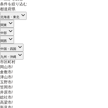
条件を絞り込む
都道府県
北海道・東北
関東
中部
関西
中国・四国
九州・沖縄
市区町村
岡山市
/
倉敷市
/
津山市
/
玉野市
/
笠岡市
/
井原市
/
総社市
/
高梁市
/
新見市
/