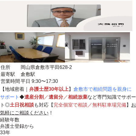
住所
岡山県倉敷市平田628-2
最寄駅
倉敷駅
営業時間
平日 9:30〜17:30
【
地域密着
｜
弁護士歴30年以上
】
倉敷市で相続問題を親身に
サポート
◆
遺産分割
／
遺留分
／
相続放棄
など専門知識でサポー
ト◎
土日祝相談
も対応【
完全個室で相談／無料駐車場完備
】
お
気軽にご相談ください
！
経験年数
弁護士登録から
33年