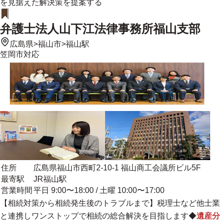
を見据えた解決策を提案する
弁護士法人山下江法律事務所福山支部
広島県
>
福山市
>
福山駅
笠岡市
対応
住所
広島県福山市西町2-10-1 福山商工会議所ビル5F
最寄駅
JR福山駅
営業時間
平日 9:00〜18:00 / 土曜 10:00〜17:00
【
相続対策から相続発生後のトラブルまで
】税理士など他士業
と連携しワンストップで相続の総合解決を目指します◆
遺産分