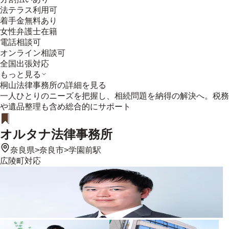
法テラス利用可
着手金無料あり
女性弁護士在籍
電話相談可
オンライン相談可
全国出張対応
もっと見る
桐山法律事務所
の詳細を見る
一人ひとりのニーズを把握し、相続問題を納得の解決へ。税務
や遺品整理も含め総合的にサポート
オルタナ法律事務所
奈良県
>
奈良市
>
学園前駅
広陵町
対応