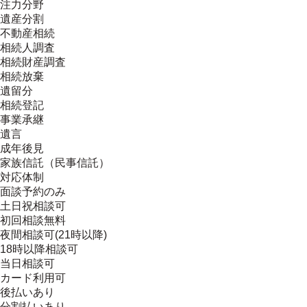
注力分野
遺産分割
不動産相続
相続人調査
相続財産調査
相続放棄
遺留分
相続登記
事業承継
遺言
成年後見
家族信託（民事信託）
対応体制
面談予約のみ
土日祝相談可
初回相談無料
夜間相談可(21時以降)
18時以降相談可
当日相談可
カード利用可
後払いあり
分割払いあり