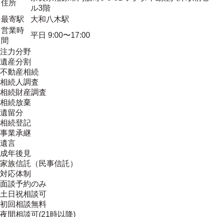
住所
ル3階
最寄駅
大和八木駅
営業時
平日 9:00〜17:00
間
注力分野
遺産分割
不動産相続
相続人調査
相続財産調査
相続放棄
遺留分
相続登記
事業承継
遺言
成年後見
家族信託（民事信託）
対応体制
面談予約のみ
土日祝相談可
初回相談無料
夜間相談可(21時以降)