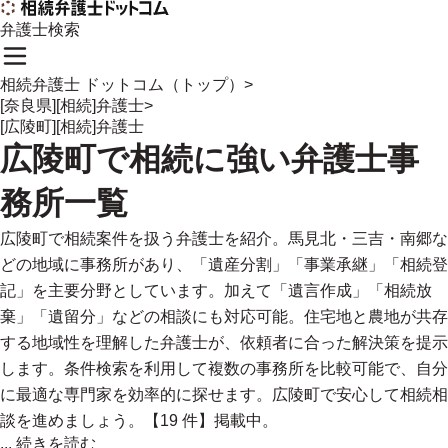
弁護士検索
相続弁護士 ドットコム（トップ）
>
[奈良県][相続]弁護士
>
[広陵町][相続]弁護士
広陵町
で
相続に強い
弁護士事
務所一覧
広陵町で相続案件を扱う弁護士を紹介。馬見北・三吉・南郷な
どの地域に事務所があり、「遺産分割」「事業承継」「相続登
記」を主要分野としています。加えて「遺言作成」「相続放
棄」「遺留分」などの相談にも対応可能。住宅地と農地が共存
する地域性を理解した弁護士が、依頼者に合った解決策を提示
します。条件検索を利用して複数の事務所を比較可能で、自分
に最適な専門家を効率的に探せます。広陵町で安心して相続相
談を進めましょう。【19 件】掲載中。
...
続きを読む