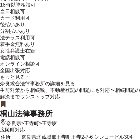
18時以降相談可
当日相談可
カード利用可
後払いあり
分割払いあり
法テラス利用可
着手金無料あり
女性弁護士在籍
電話相談可
オンライン相談可
全国出張対応
もっと見る
奈良総合法律事務所
の詳細を見る
生前対策から相続税、不動産登記の問題にも対応〜相続問題の
解決までワンストップ対応
桐山法律事務所
奈良県
>
王寺町
>
王寺駅
広陵町
対応
住所
奈良県北葛城郡王寺町王寺2-7-6 シンコービル304