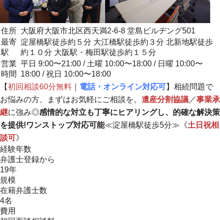
住所
大阪府大阪市北区西天満2-6-8 堂島ビルヂング501
最寄
淀屋橋駅徒歩約５分 大江橋駅徒歩約３分 北新地駅徒歩
駅
約１０分 大阪駅・梅田駅徒歩約１５分
営業
平日 9:00〜21:00 / 土曜 10:00〜18:00 / 日曜 10:00〜
時間
18:00 / 祝日 10:00〜18:00
【
初回相談60分無料
｜
電話・オンライン対応可
】相続問題で
お悩みの方、まずはお気軽にご相談を。
遺産分割協議
／
事業承
継
に強み◎
感情的な対立も丁寧にヒアリングし、的確な解決策
を提供!ワンストップ対応可能
≪淀屋橋駅徒歩5分≫《
土日祝相
談可
》
経験年数
弁護士登録から
19年
規模
在籍弁護士数
4名
費用