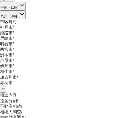
中国・四国
九州・沖縄
市区町村
神戸市
/
姫路市
/
尼崎市
/
明石市
/
西宮市
/
洲本市
/
芦屋市
/
伊丹市
/
相生市
/
加古川市
/
赤穂市
相談内容
遺産分割
/
不動産相続
/
相続人調査
/
相続財産調査
/