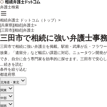
弁護士検索
相続弁護士 ドットコム（トップ）
>
[兵庫県][相続]弁護士
>
[三田市][相続]弁護士
三田市
で
相続に強い
弁護士事
三田市で相続に強い弁護士を掲載。駅前・武庫が丘・フラワー
放棄」「遺留分」など幅広い課題に対応。ニュータウン開発が
でき、自分に合う専門家を効率的に探せます。三田市で安心し
...
続きを読む
条件を絞り込む
都道府県
北海道・東北
関東
中部
関西