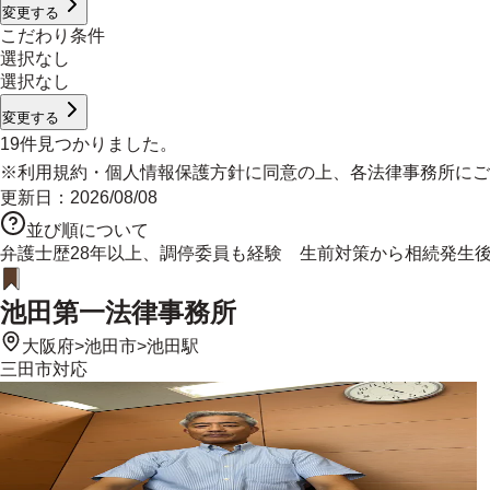
変更する
こだわり条件
選択なし
選択なし
変更する
19
件見つかりました。
※
利用規約
・
個人情報保護方針
に同意の上、各法律事務所にご
更新日：
2026/08/08
並び順について
弁護士歴28年以上、調停委員も経験 生前対策から相続発生
池田第一法律事務所
大阪府
>
池田市
>
池田駅
三田市
対応