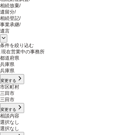
相続放棄
/
遺留分
/
相続登記
/
事業承継
/
遺言
条件を絞り込む
現在営業中の事務所
都道府県
兵庫県
兵庫県
変更する
市区町村
三田市
三田市
変更する
相談内容
選択なし
選択なし