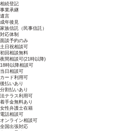
相続登記
事業承継
遺言
成年後見
家族信託（民事信託）
対応体制
面談予約のみ
土日祝相談可
初回相談無料
夜間相談可(21時以降)
18時以降相談可
当日相談可
カード利用可
後払いあり
分割払いあり
法テラス利用可
着手金無料あり
女性弁護士在籍
電話相談可
オンライン相談可
全国出張対応