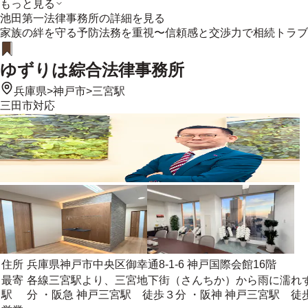
もっと見る
池田第一法律事務所
の詳細を見る
家族の絆を守る予防法務を重視〜信頼感と交渉力で相続トラブ
ゆずりは綜合法律事務所
兵庫県
>
神戸市
>
三宮駅
三田市
対応
住所
兵庫県神戸市中央区御幸通8-1-6 神戸国際会館16階
最寄
各線三宮駅より、三宮地下街（さんちか）から雨に濡れ
駅
分 ・阪急 神戸三宮駅 徒歩３分 ・阪神 神戸三宮駅 