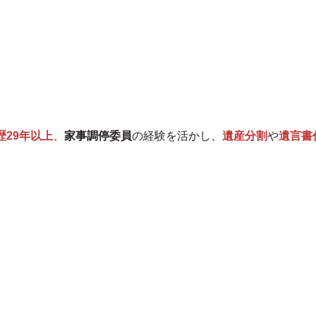
歴29年以上
、
家事調停委員
の経験を活かし、
遺産分割
や
遺言書