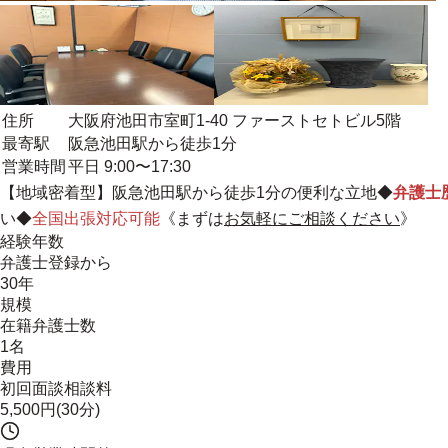
住所
大阪府池田市室町1-40 ファーストセトビル5階
最寄駅
阪急池田駅から徒歩1分
営業時間
平日 9:00〜17:30
【
地域密着型
】阪急池田駅から徒歩1分の便利な立地◆
弁護士
い◆
全国出張対応可能
《まずは
お気軽にご相談ください
》
経験年数
弁護士登録から
30年
規模
在籍弁護士数
1名
費用
初回面談相談料
5,500円(30分)