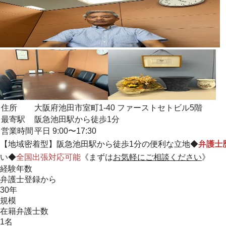
住所
大阪府池田市室町1-40 ファーストセトビル5階
最寄駅
阪急池田駅から徒歩1分
営業時間
平日 9:00〜17:30
【
地域密着型
】阪急池田駅から徒歩1分の便利な立地◆
弁護士
い◆
全国出張対応可能
《まずは
お気軽にご相談ください
》
経験年数
弁護士登録から
30年
規模
在籍弁護士数
1名