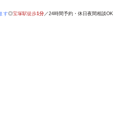
ます
◎
宝塚駅徒歩
1分
／24時間予約・休日夜間相談OK