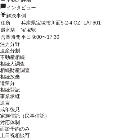
インタビュー
解決事例
住所
兵庫県宝塚市川面5-2-4 OZFLAT601
最寄駅
宝塚駅
営業時間
平日 9:00〜17:30
注力分野
遺産分割
不動産相続
相続人調査
相続財産調査
相続放棄
遺留分
相続登記
事業承継
遺言
成年後見
家族信託（民事信託）
対応体制
面談予約のみ
土日祝相談可