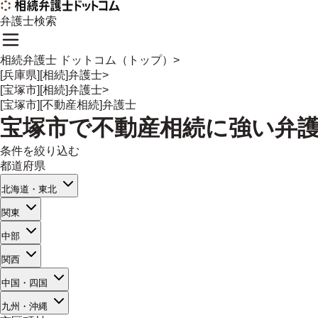
弁護士検索
相続弁護士 ドットコム（トップ）
>
[兵庫県][相続]弁護士
>
[宝塚市][相続]弁護士
>
[宝塚市][不動産相続]弁護士
宝塚市
で
不動産相続
に強い
弁
条件を絞り込む
都道府県
北海道・東北
関東
中部
関西
中国・四国
九州・沖縄