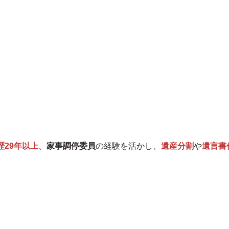
歴29年以上
、
家事調停委員
の経験を活かし、
遺産分割
や
遺言書