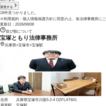
変更する
18
件見つかりました。
※
利用規約
・
個人情報保護方針
に同意の上、各法律事務所にご
更新日：
2026/08/08
並び順について
宝塚ともり法律事務所
兵庫県
>
宝塚市
>
宝塚駅
住所
兵庫県宝塚市川面5-2-4 OZFLAT601
最寄駅
宝塚駅