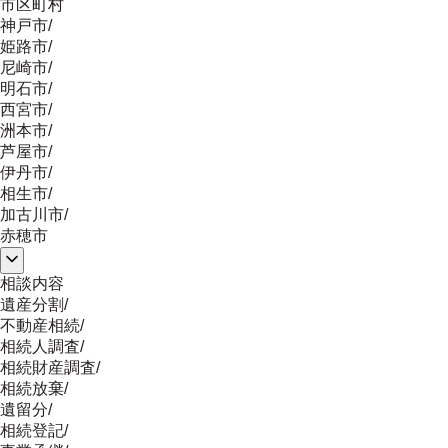
市区町村
神戸市
/
姫路市
/
尼崎市
/
明石市
/
西宮市
/
洲本市
/
芦屋市
/
伊丹市
/
相生市
/
加古川市
/
赤穂市
相談内容
遺産分割
/
不動産相続
/
相続人調査
/
相続財産調査
/
相続放棄
/
遺留分
/
相続登記
/