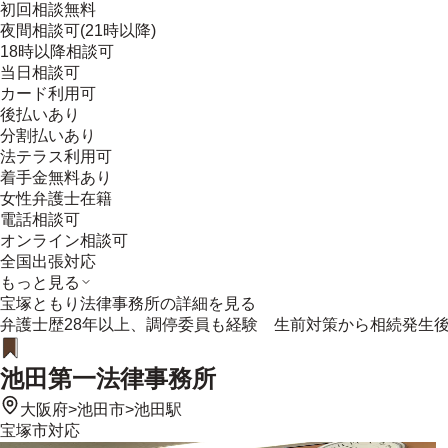
初回相談無料
夜間相談可(21時以降)
18時以降相談可
当日相談可
カード利用可
後払いあり
分割払いあり
法テラス利用可
着手金無料あり
女性弁護士在籍
電話相談可
オンライン相談可
全国出張対応
もっと見る
宝塚ともり法律事務所
の詳細を見る
弁護士歴28年以上、調停委員も経験 生前対策から相続発生
池田第一法律事務所
大阪府
>
池田市
>
池田駅
宝塚市
対応