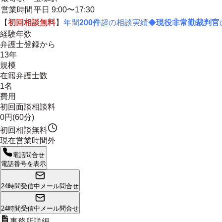
営業時間
平日 9:00〜17:30
【
初回相談無料
】
年間
200件
超の相談実績◆
現役非常勤裁判官
経験年数
弁護士登録から
13年
規模
在籍弁護士数
1名
費用
初回面談相談料
0円(60分)
初回相談無料
現在営業時間外
電話問合せ
電話番号を表示
24時間受信中
メール問合せ
24時間受信中
メール問合せ
事務所詳細